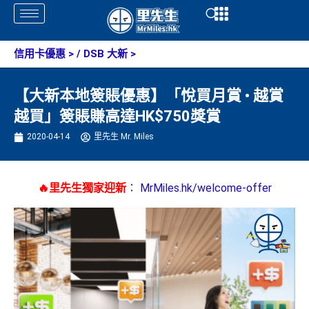
Skip
Open
Open
to
content
信用卡優惠
> /
DSB 大新
>
【大新本地簽賬優惠】「悅買月賞 • 越賞
越買」簽賬賺高達HK$750獎賞
2020-04-14
里先生 Mr. Miles
🔥里先生獨家迎新
：
MrMiles.hk/welcome-offer