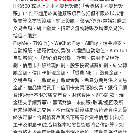
HK$500 或以上之本地零售簽賬(「合資格本地零售簽
賬」)。惟不適用於其他簽賬項目包括但不限於以非港
幣結算之零售簽賬、網上簽賬、郵購/傳真/電話訂購之
交易金額、網上繳費、指定之流動轉賬及增值交易(包
括但不限於
PayMe、TNG 等)、WeChat Pay、AliPay、現金透支、
自動轉賬、循環付款交易(如八達通自動增值、Autotoll
自動增值)、「開心消費分期」計劃、信用卡兌現計
劃、信用卡升級兌現計劃、股票投資儲蓄計劃、結欠轉
賬金額、信用卡折現金額、「繳費 NET」繳費金額、
交稅金額、「繳費易」繳費金額、免息分期月供之交易
金額、禮品換領費用、信用卡支票服務交易、銀行手續
費(包括但不限於繳交年費、財務費用、逾期罰款、現
金透支手續費等)、籌碼兌換、未誌賬/取消/退回及所
有未經授權之交易。本行保留對簽賬是否符合資格之最
終決定權。合資格客戶其名下所有合資格信用卡(包括
主卡及附屬卡)之合資格本地零售簽賬將合併計算。如
合資格本地零售簽賬金額出現小數位一律調低為整數計