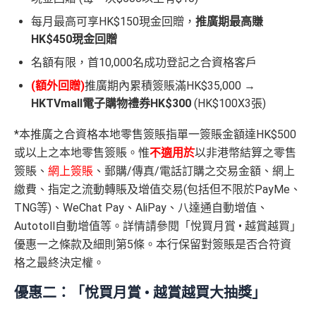
每月最高可享HK$150現金回贈，
推廣期最高賺
HK$450現金回贈
名額有限，首10,000名成功登記之合資格客戶
(額外回贈)
推廣期內累積簽賬滿HK$35,000 →
HKTVmall電子購物禮券HK$300
(HK$100X3張)
*本推廣之合資格本地零售簽賬指單一簽賬金額達HK$500
或以上之本地零售簽賬。惟
不適用於
以非港幣結算之零售
簽賬、
網上簽賬
、郵購/傳真/電話訂購之交易金額、網上
繳費、指定之流動轉賬及增值交易(包括但不限於PayMe、
TNG等)、WeChat Pay、AliPay、八達通自動增值、
Autotoll自動增值等。詳情請參閱「悅買月賞 • 越賞越買」
優惠一之條款及細則第5條。本行保留對簽賬是否合符資
格之最終決定權。
優惠二：
「悅買月賞 • 越賞越買大抽獎」