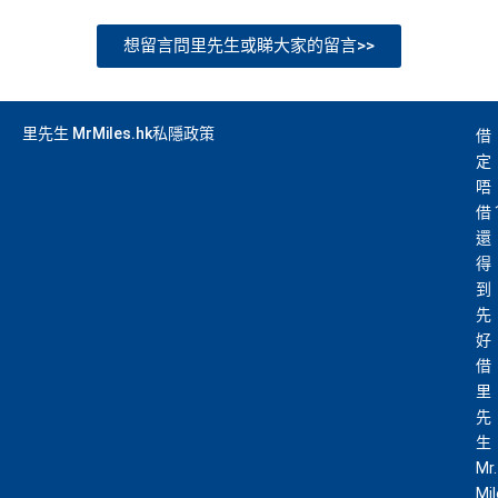
想留言問里先生或睇大家的留言>>
里先生 MrMiles.hk私隱政策
借
定
唔
借
還
得
到
先
好
借
里
先
生
Mr.
Mi