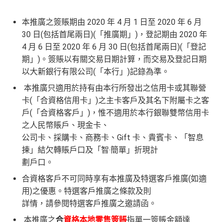
本推廣之簽賬期由 2020 年 4 月 1 日至 2020 年 6 月
30 日(包括首尾兩日)(「推廣期」)，登記期由 2020 年
4 月 6 日至 2020 年 6 月 30 日(包括首尾兩日)(「登記
期」)。簽賬以有關交易日期計算，而交易及登記日期
以大新銀行有限公司(「本行」)記錄為準。
本推廣只適用於持有由本行所發出之信用卡或其聯營
卡(「合資格信用卡」)之主卡客戶及其名下附屬卡之客
戶(「合資格客戶」)，惟不適用於本行銀聯雙幣信用卡
之人民幣賬戶、現金卡、
公司卡、採購卡、商務卡、Gift 卡、貴賓卡、「智息
揀」結欠轉賬戶口及「智‧簡單」折現計
劃戶口。
合資格客戶不可同時享有本推廣及特選客戶推廣(如適
用)之優惠。特選客戶推廣之條款及則
詳情，請參閱特選客戶推廣之邀請函。
本推廣之
合
資格本地零售簽賬
指單一簽賬金額達