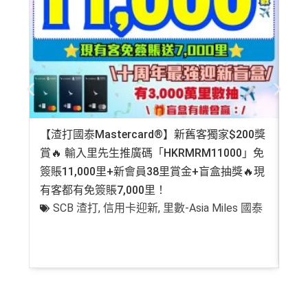
【渣打國泰Mastercard®】新舊客獨家$200獎
AE
賞🔥 輸入里先生推廣碼「HKRMRM11000」免
登記
簽賬11,000里+新會員38里賞金+盲盒抽獎🔥現
萬高
有客都有免簽賬7,000里！
有
SCB 渣打
,
信用卡迎新
,
里數-Asia Miles 國泰
+