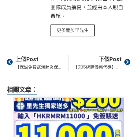
團隊成員撰寫，並經由本人親自
審核。
更多關於里先生
Prev
Ne
上個Post
下個Post
【保誠免費武漢肺炎保障】港人專享 Prudential武漢肺炎免費保障 確診賠償金額HK$10,000
【DBS網購優惠代碼】網購美容品牌折扣代碼Promo code Mac/Estée Lauder/Origins/GlamGlow/La Mer 等等 高達85折！
相關文章：