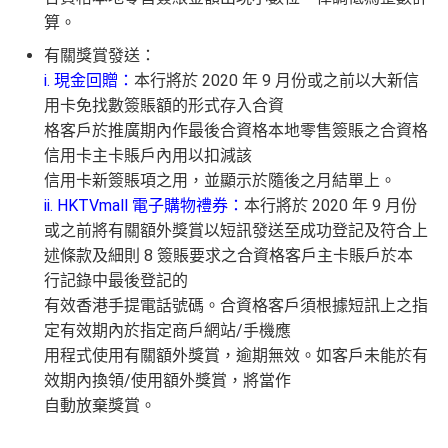
算。
有關獎賞發送：
i. 現金回贈：
本行將於 2020 年 9 月份或之前以大新信
用卡免找數簽賬額的形式存入合資
格客戶於推廣期內作最後合資格本地零售簽賬之合資格
信用卡主卡賬戶內用以扣減該
信用卡新簽賬項之用，並顯示於隨後之月結單上。
ii. HKTVmall 電子購物禮券：
本行將於 2020 年 9 月份
或之前將有關額外獎賞以短訊發送至成功登記及符合上
述條款及細則 8 簽賬要求之合資格客戶主卡賬戶於本
行記錄中最後登記的
有效香港手提電話號碼。合資格客戶須根據短訊上之指
定有效期內於指定商戶網站/手機應
用程式使用有關額外獎賞，逾期無效。如客戶未能於有
效期內換領/使用額外獎賞，將當作
自動放棄獎賞。