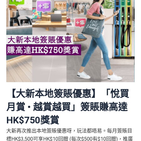
【大新本地簽賬優惠】「悅買
月賞 • 越賞越買」簽賬賺高達
HK$750獎賞
大新再次推出本地簽賬優惠呀，玩法都唔易。每月簽賬目
標HK$3,500可享HK$10回贈 (每次$500有$10回贈)，推廣