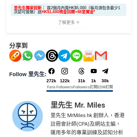
60,000里數 (相等於720,000積分)
，換到
雙人日本來回
lways based on objective analysis first.
里先生獨家迎新：
首2個月內簽HK$5,000（每月須包含最少1
一年可以免費用12次香港Plaza Premium Lounge (用
次認可簽賬）送
HK$1,600現金回贈+88里賞金*
經濟艙機票
！
另外，
發卡後首2個月內累積認可簽賬
查看更多信用卡詳情及分析...
嚟俾人入都得，之後可以用PayMe/AlipayHK增值當中
滿HK$5,000或以上（每月須包含最少1次認可簽
了解更多
HK$2,000→
PayMe攻略
) 或→
其他可入之貴賓室清單
賬），可以賺
高達H
K$1,600
現金回贈
！
當月月結單簽賬(包括本地海外全包)滿HK$20,000，所
🎁
迎新禮遇
有海外簽帳(包括海外網上)都變HK$3 = 1 里(
電子銀包
分享到
條件
里數獎賞
都加埋落去睇夠唔夠HK$20,000
)
包全家免費旅遊保險(需要用Citi PM找付機票費用，換
優惠期：
2026年7月1日至9月30日
30,000里數
機票俾稅都得)，個旅遊保障包括埋遺失行李，旅程延
立即申請:
MrMiles.hk/citi-apply
不論新舊客，成功申請及交首年年費
(相等於360,0
Follow 里先生:
誤等，部份高危活動都無列入不受保如40米深以內潛
00積分)
申請完填Form賺多88里賞金*:
272k
122k
31k
1k
30k
水、滑雪、跳傘
Fans
Followers
Followers
訂閱
EDM訂閱
MrMiles.hk/citi-rewards-mc-form
(Citi Rew
港元支付海外商戶(如Apple Music)無1% CBF手續費
30,000里數
申請時有 Citigold / Citigold Private Cl
ards MasterCard)
(但無積分)
(相等於360,0
里先生 Mr. Miles
ient 戶口
可以玩到Avios！
MrMiles.hk/citi-rewards-cup-form
(Citi Rew
00積分)
里先生 MrMiles.hk 創辦人，香港
ards 銀聯卡)
Avios有
Household account
可以全家一齊儲共用里數
註冊會計師(CPA)及網站主編，
發卡後首2個月內累積認可簽賬滿HK
2026年10月31日或之前成功批卡
，及首2個月內累積認
HK$1,600現
可以玩到酒店積分計劃！
$5,000或以上（每月須包含最少1次
運用多年的專業訓練及認知分析
可簽賬滿HK$5,000或以上（每月須包含最少1次認可
金回贈
Citibank積分
無限期