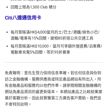
回贈上限為1,500 Club 積分
Citi八達通信用卡
每月簽賬滿HK$4,000當月的士/巴士/港鐵/綠色小巴/
渡輪/電車有15%回贈，變相85折搭公共交通工具
每月簽賬滿HK$10,000，當月可享額外隧道費/泊車費/
電動車充電5%回贈，等於95折養車
免責聲明：里先生努力保持信息準確。
若
任何信息與你到
訪之金融機構、
服務供應商或特定產品網站有所出入，
所
有金融產品和服務均以他們作準，
請參閱
相關
金融機構的
網站為產品資訊的最更新版本。
本網站產品之比較結果建
基
於
客觀分析，
因此就算獲第三方廣告客戶贊助，我們並
不會特別註明。