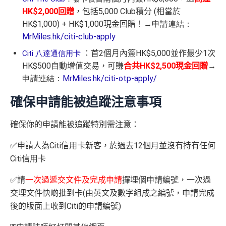
HK$2,000回贈
，包括5,000 Club積分 (相當於
HK$1,000) + HK$1,000現金回贈！
→申請連結：
MrMiles.hk/citi-club-apply
：首2個月內簽HK$5,000並作最少1次
Citi 八達通信用卡
HK$500自動增值交易，可賺
合共HK$2,500
現金回贈
→
申請連結：
MrMiles.hk/citi-otp-apply/
確保申請能被追蹤注意事項
確保你的申請能被追蹤特別需注意：
✅申請人為Citi信用卡新客，於過去12個月並沒有持有任何
Citi信用卡
✅請
一次過遞交文件及完成申請
攞埋個申請編號，一次過
交埋文件快啲批到卡(由英文及數字組成之編號，申請完成
後的版面上收到Citi的申請編號)