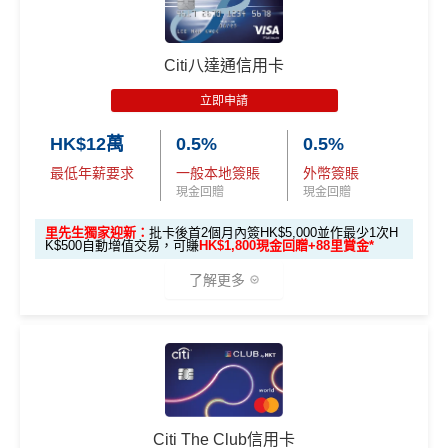
優惠期：
2026年7月1日至9月30日
立即申請:
MrMiles.hk/citi-cash-back-apply
Citi八達通信用卡
申請完填Form賺多88里賞金*:
MrMiles.hk/citi-cas
立即申請
h-back-form
HK$12萬
0.5%
0.5%
2026年10月31日或之前成功批卡
，及首2個月內累積認
最低年薪要求
一般本地簽賬
外幣簽賬
可簽賬滿HK$5,000或以上（每月須包含最少1次認可
現金回贈
現金回贈
簽賬）賺
HK$1,600 現金回贈
學生信用卡
：
首3個月內累積認可簽賬滿HK$1,000或
里先生獨家迎新：
批卡後首2個月內簽HK$5,000並作最少1次H
K$500自動增值交易，可賺
HK$1,800現金回贈+88里賞金*
以上，賺
HK$300現金回贈
了解更多
*38新會員+成功批卡派出50額外里賞金。每1里賞金 ≈ HK
$1，可兌換FPS轉數快回贈！詳情
MrMiles.hk/mmcredit
Citi Cash Back
信用卡迎新條件及
冷河期
🎁
迎新禮遇
Citi
八達通信用卡
迎新優惠
獎賞於完成簽賬條件後5個曆月內自動存入至認可信用
卡戶口
優惠期：2026年7月1日至9月30日
Citi The Club信用卡
Citi新客 ＝ 過去12個月內沒有取消或持有過任何Citiba