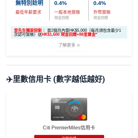
現在不持有任何由花旗銀行所發行之Citi信用卡
❎
缺點
無特別註明
0.4%
0.4%
2026年10月31日或之前成功批卡
，
及首2個月內簽HK
主卡之客戶及
最低年薪要求
一般本地簽賬
外幣簽賬
$5,000（每月須包含最少1次認可簽賬），送
10,00
由申請認可信用卡當月起計過去12個月內不曾
現金回贈
現金回贈
年薪要求比較高，要HK$120,000
0 Club積分 (相當於HK$2,000獎賞)
、
The Club白
持有及不曾取消任何由花旗銀行所發行之Citi信
金卡會藉
及首3張月結單享100%財務費用回贈(高
DCC無積分→里先生
DCC
解說
里先生獨家迎新：
首2個月內簽HK$5,000（每月須包含最少1
用卡主卡之客戶(「新客戶」)。
次認可簽賬）送
HK$1,600 現金回贈+88里賞金*
達HK$500)
ebanking網上繳費無回贈
呢個優惠學生冇份的！
了解更多
學生信用卡
：
首3個月內累積認可簽賬滿HK$1,000或
無得儲里數
以上，賺
HK$300現金回贈
✅
優點
🎁
迎新禮遇
*38新會員+成功批卡派出50額外里賞金。每1里賞金 ≈ HK
每月簽賬滿$4,000當月
巴士/港鐵/綠色小巴/渡輪/電車/
$1，可兌換FPS轉數快回贈！詳情
MrMiles.hk/mmcredit
免責聲明：里先生努力保持信息準確。
若
任何信息與你到
✈️里數信用卡 (數字越低越好)
的士
有
額外15%回贈
，變相85折搭公共交通工具
Citi The Club
迎新
條件及
冷河期
訪之金融機構、
服務供應商或特定產品網站有所出入，
所
優惠期：
2026年7月1日至9月30日
每月簽賬滿HK$10,000，當月可享
隧道費/泊車費/電動
有金融產品和服務均以他們作準，
請參閱
相關
金融機構的
立即申請:
MrMiles.hk/citi-apply
獎賞於完成簽賬條件後5個曆月內自動存入至認可信用
車充電
5%回贈
，等於95折養車
網站為產品資訊的最更新版本。
本網站產品之比較結果建
卡戶口
申請完填Form賺多88里賞金*:
MrMiles.hk/citi-hkt
基
於
客觀分析，
因此就算獲第三方廣告客戶贊助，我們並
同一張卡可以同時拎政府交通津貼
vmall-form
Citi新客 ＝ 過去12個月內沒有取消或持有過任何Citiba
不會特別註明。
Disclaimer: At MrMiles, we strive to keep
年薪要求低，用嚟做入門卡建立
正面信貸資料報告紀
nk信用卡
our information accurate and up to date. This information
2026年10月31日或之前成功批卡
，及首2個月內累積認
錄
唔錯
may be different than what you see when you visit a finan
Citi PremierMiles信用卡
可簽賬滿HK$5,000或以上（每月須包含最少1次認可
用PayMe/Alipay等電子錢包增值都計迎新，不過要留
cial institution, service provider or specific product’s site. F
簽賬）賺
HK$1,600 現金回贈
意手續費
❎
缺點