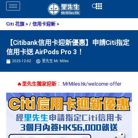
Skip
Open
Open
to
content
Citi 花旗
> /
信用卡迎新
>
【Citibank信用卡迎新優惠】申請Citi指定
信用卡送 AirPods Pro 3！
2025-12-02
里先生 Mr. Miles
🔥里先生獨家迎新
：
MrMiles.hk/welcome-offer