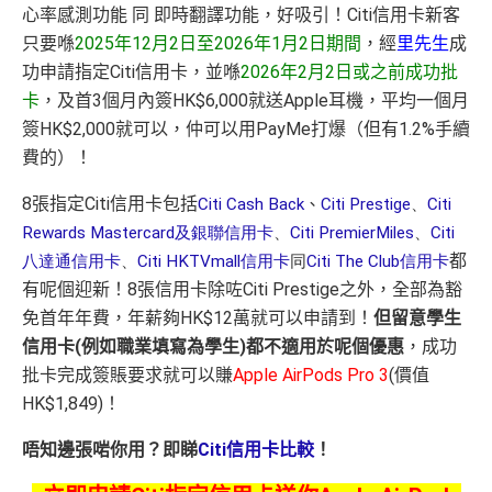
心率感測功能 同 即時翻譯功能，好吸引！Citi信用卡新客
只要喺
2025年12月2日至2026年1月2日期間
，經
里先生
成
功申請指定Citi信用卡，並喺
2026年2月2日或之前成功批
卡
，及首3個月內簽HK$6,000就送Apple耳機，平均一個月
簽HK$2,000就可以，仲可以用PayMe打爆（但有1.2%手續
費的）！
8
張指定Citi信用卡包括
Citi Cash Back
、
Citi Prestige
、
Citi
Rewards Mastercard及銀聯信用卡
、
Citi PremierMiles
、
Citi
都
八達通信用卡
、
Citi HKTVmall信用卡
同
Citi The Club信用卡
有呢個迎新！8張信用卡除咗Citi Prestige之外，全部為豁
免首年年費，年薪夠HK$12萬就可以申請到！
但留意
學生
信用卡(例如職業填寫為學生)都不適用於呢個優惠
，成功
批卡完成簽賬要求就可以賺
Apple AirPods Pro
3
(價值
HK$1,849)！
唔知邊張啱你用？即睇
Citi信用卡比較
！