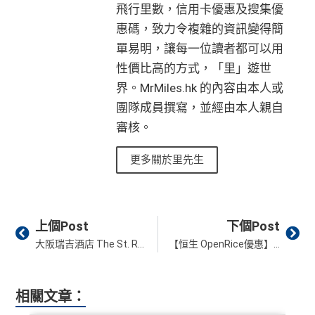
認可簽賬）
簽賬）賺
HK$1,600 現金回贈
飛行里數，信用卡優惠及搜集優
訂酒店有得用Citi獨家code：
Expedia 酒店折扣代碼
//
A
惠碼，致力令複雜的資訊變得簡
學生信用卡
：
首3個月內累積認可簽賬滿HK$1,000或
goda 酒店折扣代碼
Citi Prestige Card 迎新得分及同時所得基本積
以上，賺
75,000積分
單易明，讓每一位讀者都可以用
分
性價比高的方式，「里」遊世
❎
缺點
*38新會員+成功批卡派出50額外里賞金。每1里賞金 ≈ HK
界。MrMiles.hk 的內容由本人或
如果唔怕麻煩其實應該開咗個 Citigold / Citigold Private
$1，可兌換FPS轉數快回贈！詳情
MrMiles.hk/mmcredit
Client 戶口先申請Citi Prestige，比冇戶口嘅人
賺多一
團隊成員撰寫，並經由本人親自
Citi Rewards
迎新
條件及
冷河期
無特別優惠時正常本地簽賬得HK$8 = 1 Avios/Asia Mil
倍迎新
：
30,000
里數
(相等於360,000
積分
) > 60,000
里
審核。
es
獎賞於完成簽賬條件後5個曆月內自動存入至認可信用
數
(相等於720,000
積分
)
DCC無積分
卡戶口
更多關於里先生
迎新
條件及
冷河期
Citi新客 ＝ 過去12個月內沒有取消或持有過任何Citiba
nk信用卡
可以拎咗Citibank其他信用卡先再拎呢張Citi Prestige，
免責聲明：里先生努力保持信息準確。
若
任何信息與你到
因為拎咗其他卡可以食咗迎新先，之後先俾年費出呢
用PayMe/Alipay等電子錢包增值都計迎新，不過要留
Prev
Ne
上個Post
下個Post
訪之金融機構、
服務供應商或特定產品網站有所出入，
所
張卡(如果先拎Citi Prestige再拎Citi PM，咁Citi PM會
意手續費
有金融產品和服務均以他們作準，
請參閱
相關
金融機構的
大阪瑞吉酒店 The St. Regis Osaka 評論【多圖住宿報告】早餐/房間/餐飲/設施一覽
【恒生 OpenRice優惠】恒生信用卡於OpenRice簽賬滿HK$200 即可$1+FUN dollar當$2用！
無迎新)
網站為產品資訊的最更新版本。
本網站產品之比較結果建
✅
優點
*38新會員+成功批卡派出50額外里賞金。每1里賞金 ≈ HK
基
於
客觀分析，
因此就算獲第三方廣告客戶贊助，我們並
$1，可兌換FPS轉數快回贈！詳情
MrMiles.hk/mmcredit
不會特別註明。
Disclaimer: At MrMiles, we strive to keep
相關文章：
積分無限期，儲夠先換里數，減低平均手續費
✅
優點
our information accurate and up to date. This information