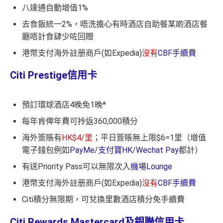
八達通自動增值1%
去食飯統一2%，唔洗擔心有時酒店自助餐某啲酒店餐
廳唔計食肆少咗回贈
港幣支付海外註册商戶(如Expedia)
沒有
CBF手續費
Citi Prestige信用卡
預訂環球酒店4晚免1晚*
每年肯俾年費可拎返360,000積分
海外簽賬有
HK$4/里
；平日簽賬無上限$6=1里（增值
電子錢包例如
PayMe
/
支付寶HK
/
Wechat Pay
都計）
有送Priority Pass可以無限次入
機場Lounge
港幣支付海外註册商戶(如Expedia)
沒有
CBF手續費
Citi積分無限期，可兌換里數酒店積分免手續費
Citi Rewards Mastercard及銀聯信用卡