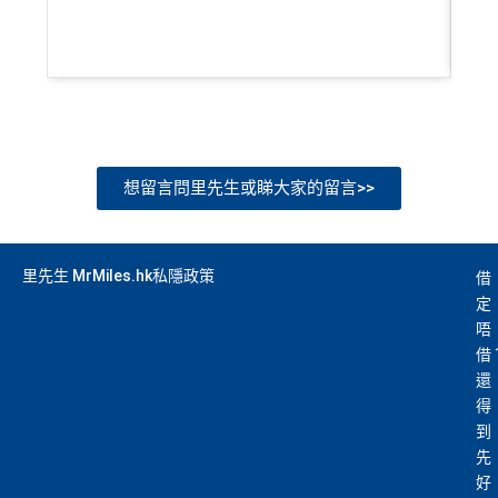
• 獨家本地米芝蓮官方美饌禮遇，享高達八折餐飲優惠
不會特別註明。
Disclaimer: At MrMiles, we strive to keep
• 世界各地指定的高爾夫球場免果嶺費
our information accurate and up to date. This information
may be different than what you see when you visit a finan
❎
缺點
cial institution, service provider or specific product’s site. F
or any discrepancy in product information, please refer to t
he financial institution’s website for the most updated versi
年薪要求高，要HK$600,000
on. All financial products and services are presented witho
想留言問里先生或睇大家的留言>>
年費無得走HK$3,800，不過有里數收返，都夠去一轉
ut warranty. Additionally, this site may be compensated thr
東京或首爾
ough third party advertisers. However, the results of our c
CBF/DCC無積分
omparison tools which are not marked as sponsored are a
里先生 MrMiles.hk私隱政策
借
lways based on objective analysis first.
定
查看更多信用卡詳情及分析...
唔
免責聲明：里先生努力保持信息準確。
若
任何信息與你到
借
訪之金融機構、
服務供應商或特定產品網站有所出入，
所
還
有金融產品和服務均以他們作準，
請參閱
相關
金融機構的
得
網站為產品資訊的最更新版本。
本網站產品之比較結果建
到
基
於
客觀分析，
因此就算獲第三方廣告客戶贊助，我們並
先
不會特別註明。
Disclaimer: At MrMiles, we strive to keep
好