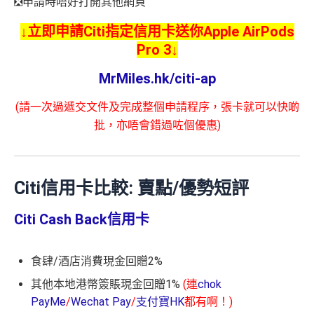
❎申請時唔好打開其他網頁
↓立即申請Citi指定信用卡送你Apple AirPods
Pro 3↓
MrMiles.hk/citi-ap
(請一次過遞交文件及完成整個申請程序，張卡就可以快啲
批，亦唔會錯過咗個優惠)
Citi信用卡比較: 賣點/優勢短評
Citi Cash Back信用卡
食肆/酒店消費現金回贈2%
其他本地港幣簽賬現金回贈1%
(連
chok
PayMe
/
Wechat Pay
/
支付寶HK
都有啊！)