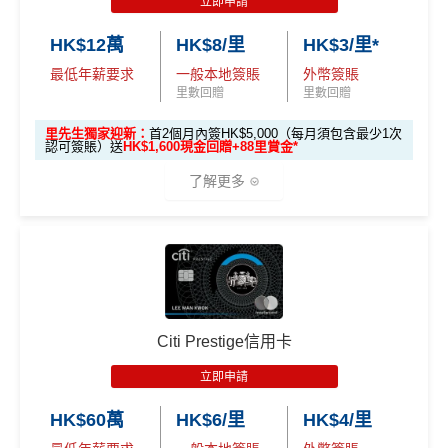
立即申請
or any discrepancy in product information, please refer to t
學生信用卡
：
首3個月內累積認可簽賬滿HK$1,000或
✅
優點
he financial institution’s website for the most updated versi
HK$12萬
HK$8/里
HK$3/里*
以上，賺
HK$300現金回贈
DCC無積分→里先生
DCC
解說
on. All financial products and services are presented witho
最低年薪要求
一般本地簽賬
外幣簽賬
ut warranty. Additionally, this site may be compensated thr
ebanking網上繳費無回贈 (→
交水電煤信用卡串較
)
*38新會員+成功批卡派出50額外里賞金。每1里賞金 ≈ HK
里數回贈
里數回贈
透過自動轉賬支付1O1O、csl、網上行及Now TV的賬
ough third party advertisers. However, the results of our c
$1，可兌換FPS轉數快回贈！詳情
MrMiles.hk/mmcredit
單可賺取
高達4% Club積分回贈
omparison tools which are not marked as sponsored are a
里先生獨家迎新：
首2個月內簽HK$5,000（每月須包含最少1次
Citi HKTVmall信用卡
迎新條件及
冷河期
認可簽賬）送
HK$1,600現金回贈+88里賞金*
於Club Shopping (
https://shop.theclub.com.hk/
或Club
lways based on objective analysis first.
免責聲明：里先生努力保持信息準確。
若
任何信息與你到
Shopping應用程式)簽賬可賺取
高達3%＋1%Club積分
獎賞於完成簽賬條件後5個曆月內自動存入至認可信用
了解更多
查看更多信用卡詳情及分析...
訪之金融機構、
服務供應商或特定產品網站有所出入，
所
回贈
卡戶口
有金融產品和服務均以他們作準，
請參閱
相關
金融機構的
指定商戶
高達4%簽賬回贈
，當中有Klook、CircleK、C
Citi新客 ＝ 過去12個月內沒有取消或持有過任何Citiba
網站為產品資訊的最更新版本。
本網站產品之比較結果建
🎁
迎新禮遇
SL、麥當勞
nk信用卡
基
於
客觀分析，
因此就算獲第三方廣告客戶贊助，我們並
回贈上限為1,500 Club 積分
用PayMe/Alipay等電子錢包增值都計迎新，不過要留
不會特別註明。
Disclaimer: At MrMiles, we strive to keep
優惠期：2026年7月1日至9月30日
意手續費
our information accurate and up to date. This information
達到上限1,500 Club 積分後，持卡人仍可在合資格簽
批卡限期：2026年10月31日
Citi Prestige信用卡
may be different than what you see when you visit a finan
賬中賺取
無上限1% Club 積分回贈
✅優點
cial institution, service provider or specific product’s site. F
立即申請:
MrMiles.hk/citi-pm-apply
立即申請
❎
缺點
or any discrepancy in product information, please refer to t
申請完填Form賺多88里賞金*:
MrMiles.hk/citi-pm
he financial institution’s website for the most updated versi
逢星期四喺HKTVmall買嘢會有95折！
HK$60萬
HK$6/里
HK$4/里
-form
on. All financial products and services are presented witho
無得儲里數 (Sorry，我知off-topic但對我嚟講真係)