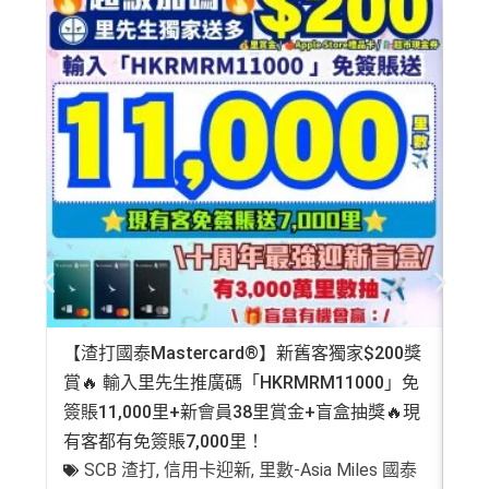
年薪唔夠申請Citibank高級卡既話申請Citi Rewards食
may be different than what you see when you visit a finan
迎新
cial institution, service provider or specific product’s site. F
預訂任何酒店預訂4晚免1晚*
or any discrepancy in product information, please refer to t
持續地都有
Citi信用卡優惠
每年肯俾年費可拎返240,000積分
he financial institution’s website for the most updated versi
❎
缺點
on. All financial products and services are presented witho
PayMe
/
支付寶HK
/
Wechat Pay
都有無上限$6=1里
ut warranty. Additionally, this site may be compensated thr
平日簽賬無上限$6=1里
ough third party advertisers. However, the results of our c
有轉換里數手續費上限HK$300(每5,000里收HK$50)
年資獎賞高達30%
omparison tools which are not marked as sponsored are a
只係購物及娛樂簽賬類別時先抵用，其他本地簽賬得H
有送Priority Pass可以無限次入
機場Lounge
lways based on objective analysis first.
K$15=1 Avios/Asia Miles
免費旅遊保險，另外仲有購物保障及網絡購物綜合保
查看更多信用卡詳情及分析...
DCC無積分
港元支付海外商戶(如Expedia)無1%
CBF手續費
但都
無積分
【渣打國泰Mastercard®】新舊客獨家$200獎
AE
可以玩到酒店積分計劃！
免責聲明：里先生努力保持信息準確。
若
任何信息與你到
賞🔥 輸入里先生推廣碼「HKRMRM11000」免
登記
Citibank積分
無限期
訪之金融機構、
服務供應商或特定產品網站有所出入，
所
簽賬11,000里+新會員38里賞金+盲盒抽獎🔥現
萬高
兌換里數酒店積分免手續費
有金融產品和服務均以他們作準，
請參閱
相關
金融機構的
有客都有免簽賬7,000里！
有
• 香港瑰麗酒店住宿，餐飲及生日餐飲禮遇
網站為產品資訊的最更新版本。
本網站產品之比較結果建
SCB 渣打
,
信用卡迎新
,
里數-Asia Miles 國泰
+
• Citi Prestige禮賓部，幫你搞掂餐廳、酒店預訂
基
於
客觀分析，
因此就算獲第三方廣告客戶贊助，我們並