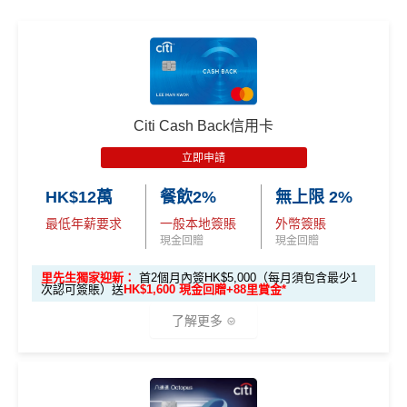
Citi Cash Back信用卡
立即申請
HK$12萬
餐飲2%
無上限 2%
最低年薪要求
一般本地簽賬
外幣簽賬
現金回贈
現金回贈
里先生獨家迎新：
首2個月內簽HK$5,000（每月須包含最少1
次認可簽賬）送
HK$1,600 現金回贈+88里賞金*
了解更多
🎁
迎新禮遇