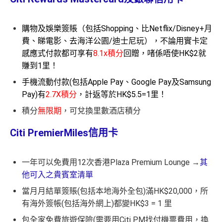
購物及娛樂簽賬（包括Shopping、比Netflix/Disney+月
費、睇電影、去海洋公園/迪士尼玩），不論用實卡定
感應式付款都可享有
8.1x積分
回贈，啫係唔使HK$2就
賺到1里！
手機流動付款(包括Apple Pay、Google Pay及Samsung
Pay)有
2.7X積分
，計返等於HK$5.5=1里！
積分
無限期
，可兌換里數酒店積分
Citi PremierMiles信用卡
一年可以免費用12次香港Plaza Premium Lounge →
其
他可入之貴賓室清單
當月月結單簽賬(包括本地海外全包)滿HK$20,000，所
有海外簽帳(包括海外網上)都變HK$3 = 1 里
包全家免費旅遊保險(需要用Citi PM找付機票費用，換