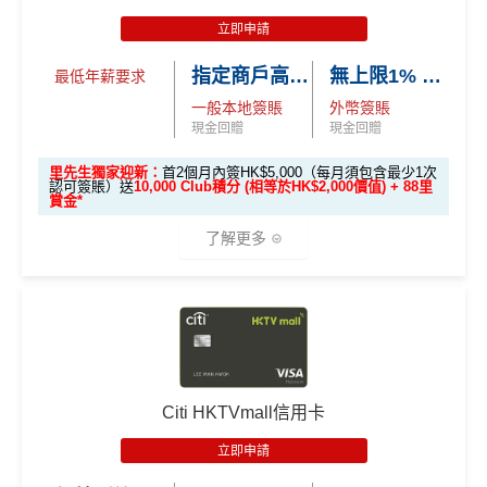
立即申請:
MrMiles.hk/citi-otp-apply
nk信用卡
立即申請
申請完填Form賺多88里賞金*:
MrMiles.hk/citi-oct
用PayMe/Alipay等電子錢包增值都計迎新，不過要留
指定商戶高達4% Club 積分回贈
無上限1% Club 積分回贈
最低年薪要求
opus-form
意手續費
一般本地簽賬
外幣簽賬
^
新客戶
喺
2026年10月31日或之前成功批卡
，批卡後首
✅
優點
現金回贈
現金回贈
2個月內簽HK$5,000（每月須包含最少1次認可簽賬）
並作最少1次HK$500自動增值交易，可賺
HK$1,800現
里先生獨家迎新：
首2個月內簽HK$5,000（每月須包含最少1次
認可簽賬）送
10,000 Club積分 (相等於HK$2,000價值) + 88里
金回贈
食肆/酒店消費現金回贈2%
賞金*
學生信用卡
：
首3個月內累積認可簽賬滿HK$1,000或
其他本地港幣簽賬現金回贈1%
(連
chok PayMe
/
Wech
了解更多
以上（每月須包含最少1次認可簽賬）並作最少1次HK
at Pay
/
支付寶HK
都有啊！)
$500自動增值交易，賺
HK$900現金回贈
八達通自動增值1%
🎁
迎新禮遇
去食飯統一2%，唔洗擔心有時酒店自助餐某啲酒店餐
*38新會員+成功批卡派出50額外里賞金。每1里賞金 ≈ HK
廳唔計食肆少咗回贈
$1，可兌換FPS轉數快回贈！詳情
MrMiles.hk/mmcredit
Citi八達通信用卡迎新
條件及
冷河期
優惠期：
2026年7月1日至9月30日
港幣支付外國註册商戶(如Expedia)
沒有
CBF
收費
立即申請:
MrMiles.hk/citi-club-application
Citi HKTVmall信用卡
持續地都有
Citi信用卡優惠
電子錢包PayMe/WeChat Pay/支付寶都計迎新！
申請完填Form賺多88里賞金*
MrMiles.hk/citi-club
年薪要求HK$120,000都申請到
立即申請
迎新獎賞只適用於：
-form