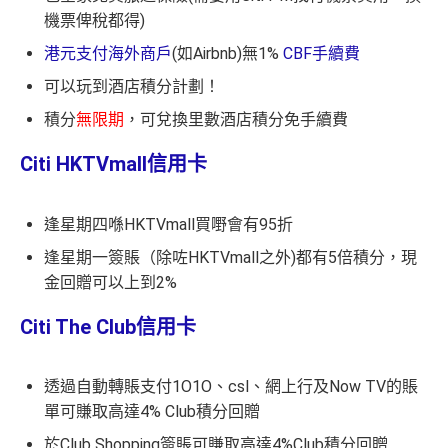
機票俾稅都得)
港元支付海外商戶
(如Airbnb)無1%
CBF手續費
可以玩到酒店積分計劃！
積分
無限期
，可兌換里數酒店積分免手續費
Citi HKTVmall信用卡
逢星期四喺HKTVmall買嘢會有95折
逢星期一簽賬（除咗HKTVmall之外)都有5倍積分，現
金回贈可以上到2%
Citi The Club信用卡
透過自動轉賬支付1O1O、csl、網上行及Now TV的賬
單可賺取高達4% Club積分回贈
於Club Shopping簽賬可賺取高達4%Club積分回贈