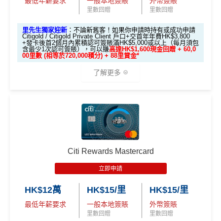
最低年薪要求
一般本地簽賬
外幣簽賬
逢星期一簽賬（除左HKTVmall之外)都有5倍積分，現
Citi新客發卡後首2個月內累積認可簽賬滿HK$5,000或
ut warranty. Additionally, this site may be compensated thr
里數回贈
里數回贈
金回贈可以上到2%
用The Club積分回贈比較局限性大
以上（每月最少簽一次）可獲取
HK$1,600現金回贈
ough third party advertisers. However, the results of our c
里先生獨家迎新
：不論新舊客！如果你申請時持有或成功申請
omparison tools which are not marked as sponsored are a
❎缺點
學生信用卡
：
首3個月內累積認可簽賬滿HK$1,000或
Citigold / Citigold Private Client 戶口+交首年年費HK$3,800
lways based on objective analysis first.
+發卡後首2個月內累積認可簽賬滿HK$5,000或以上（每月須包
以上，賺
HK$300現金回贈
含最少1次認可簽賬），可以賺
高達HK$1,600現金回贈 + 60,0
免責聲明：里先生努力保持信息準確。
若
任何信息與你到
00里數 (相等於720,000積分) + 88里賞金*
基本回贈只要0.4%，比起其他現金回贈信用卡少，唔
*38新會員+成功批卡派出50額外里賞金。每1里賞金 ≈ HK
訪之金融機構、
服務供應商或特定產品網站有所出入，
所
了解更多
太吸引
$1，可兌換FPS轉數快回贈！詳情
MrMiles.hk/mmcredit
有金融產品和服務均以他們作準，
請參閱
相關
金融機構的
Citi PremierMiles信用卡迎新條件及
冷河
雖然逢星期一有5倍分，但每月積分上限為50,000，啫
網站為產品資訊的最更新版本。
本網站產品之比較結果建
期
喺如果all in星期一2%簽賬回贈嘅話，簽HK$10,000就
基
於
客觀分析，
因此就算獲第三方廣告客戶贊助，我們並
🎁
迎新禮遇
"
"
會簽爆
不會特別註明。
Disclaimer: At MrMiles, we strive to keep
獎賞於完成簽賬條件後5個曆月內自動存入至認可信用
高達60,000迎新里數
our information accurate and up to date. This information
卡戶口
may be different than what you see when you visit a finan
查看更多信用卡詳情及分析...
優惠期：
2026年7月1日至9月30日
Citi新客 ＝ 過去12個月內沒有取消或持有過任何Citiba
cial institution, service provider or specific product’s site. F
Citi Rewards Mastercard
nk信用卡
or any discrepancy in product information, please refer to t
立即申請:
MrMiles.hk/citi-apply
立即申請
he financial institution’s website for the most updated versi
用PayMe/Alipay等電子錢包增值都計迎新，不過要留
申請完填Form賺多88里賞金*
MrMiles.hk/citi-pre
查看更多信用卡詳情及分析...
on. All financial products and services are presented witho
意手續費
HK$12萬
HK$15/里
HK$15/里
stige-form
ut warranty. Additionally, this site may be compensated thr
最低年薪要求
一般本地簽賬
外幣簽賬
不論新舊客！如果你申請時持有或成功申請Citigold / C
✅
優點
ough third party advertisers. However, the results of our c
里數回贈
里數回贈
itigold Private Client 戶口+交首年年費HK$3,800，先賺
omparison tools which are not marked as sponsored are a