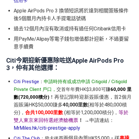
信用卡
Apple AirPods Pro 3 換領短訊將於達到相關簽賬條件
後5個曆月內持卡人手提電話號碼
過去12個月內沒有取消或持有過任何Citibank信用卡
用PayMe/Alipay等電子錢包增值都計迎新，不過要留
意手續費
Citi今期迎新優惠除咗送Apple AirPods Pro
3，仲有其他選擇：
Citi Prestige
：
申請時持有或成功申請 Citigold / Citigold
Private Client 戶口，
交首年年費HK$3,800可
賺
60,000 里
！
再登記限時迎新簽賬優惠，首2個月
數(720,000積分)
簽賬滿HK$50,000賺多
40,000里數
(相等於480,000積
分)，
合共100,000里數
(相等於1,200,000積分)，
等於
雙人東京來回特選經濟艙機票
！
→申請連結：
MrMiles.hk/citi-prestige-apply
兩個月內簽HK$5,000，送
高達
Citi The Club
：
發卡後
首