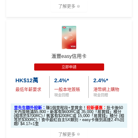
金額達港幣20,000元或以上，並選擇12個月或以上還
高達$1,
高達$1,
高達$2
了解更多
款期，享
$200
「獎賞錢」（相等於2,000里）
450 RC
000 RC
00 RC
合共所得
（相等
（相等
（相等
加總以上，迎新合共賺
高達$500
「獎賞錢」(相等於5,0
於29,00
於20,00
於4,00
*以上為最高之回贈，需配合
HSBC最紅自主獎賞
5X
00里數)
🎁
迎新禮遇
0里）
0里）
0里）
不可獲享迎新
：於合資格信用卡批核日起計之過去12個月
HSBC Visa Signature信用卡迎新
內曾取消任何滙豐個人信用卡基本卡。 迎新條款：
滙豐迎
*持卡人需於發卡後60日內完成累積簽賬滿
HK$8,000
要
新條款
滙豐easy信用卡
滙豐 Visa Signature信用卡申請網址
：
MrMiles.hk/hsbc-v
求。
不可獲享迎新
：於合資格信用卡批核日起計之過去1
✅
優點
s-apply
2個月內曾取消任何滙豐個人信用卡基本卡。 迎新條款：
立即申請
滙豐迎新條款
里先生加碼：
申請完填Form
MrMiles.hk/hsbc-vs-form
HK$12萬
2.4%*
2.4%*
永久免年費
✅
優點
賺1個里程段+
里賞金
❗️（由里先生派出🎯38新會員額外
最低年薪要求
一般本地簽賬
港幣網上購物
簡化回贈方式，無需登記，無最低簽賬要求，網上簽
里賞金#）
現金回贈
現金回贈
賬4%回贈！指定商戶 8% 回贈！
首年免年費
#每1里賞金 ≈ HK$1，可兌換FPS轉數快回贈！詳情
MrMil
里先生額外迎新：
賺1個里程段+里賞金！
迎新優惠：
批卡後60
夠彈性，以
「獎賞錢」RC
形式存入，可以配合HSBC
係Agoda book酒店同國泰買機票有優惠
天內簽賬滿$5,800，新客有$600RC或 35,000「易賞錢」積分
es.hk/mmcredit
Reward+ App「賞付款」功能抵扣簽賬交易，亦可以
(相等於$700RC) / 舊客有$200RC或 15,000「易賞錢」積分 (相
增加至19種飛行常客計劃或酒店獎勵計劃，拎嚟兌換
等於$300RC)！食中最紅自主5X類別，easy卡做到高達2.4%回
直接轉換為里數或喺
e-Shop
換禮品／coupon
贈/ $4.17=1里
里數或者酒店staycation都得！
每月結單週期首HK$10,000網上繳費有0.4%回贈，市
了解更多
滙豐Visa Sign
八達通增值及eBanking繳費都有回贈