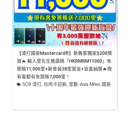
【渣打國泰Mastercard®】新舊客獨家$200獎
AE
賞🔥 輸入里先生推廣碼「HKRMRM11000」免
登記
簽賬11,000里+新會員38里賞金+盲盒抽獎🔥現
萬高
有客都有免簽賬7,000里！
有
SCB 渣打
,
信用卡迎新
,
里數-Asia Miles 國泰
+