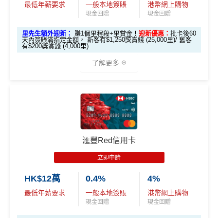
最低年薪要求
一般本地簽賬
港幣網上購物
現金回贈
現金回贈
里先生額外迎新：
賺1個里程段+里賞金！
迎新優惠：
批卡後60
天內簽賬滿指定金額， 新客有$1,250獎賞錢 (25,000里)/ 舊客
有$200獎賞錢 (4,000里)
了解更多
*本地交通出行簽賬、本地咖啡店及輕便美食簽賬及網上
娛樂平台簽賬高達2.5%回贈，詳情睇返
HSBC EveryMile
信用卡
分析
🎁
迎新禮遇
滙豐Red信用卡
滙豐EveryMile信用卡迎新
立即申請
滙豐 EveryMile信用卡申請網址
：
MrMiles.hk/hsbc-mile-a
HK$12萬
0.4%
4%
pply
最低年薪要求
一般本地簽賬
港幣網上購物
里先生加碼：
申請完填Form
MrMiles.hk/hsbc-em-for
現金回贈
現金回贈
m
賺1個里程段+
里賞金
❗️（由里先生派出🎯38新會員額