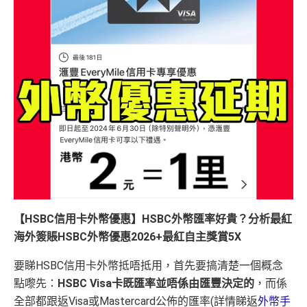
【HSBC信用卡外幣優惠】HSBC外幣匯率好貴？分析最紅
海外簽賬HSBC外幣優惠2026+最紅自主獎賞5X
要睇HSBC信用卡外幣抵唔抵用，首先要搞清楚一個概念
點嚟先：
HSBC Visa卡既匯率並唔係由匯豐決定的
，而係
全部都跟返Visa或Mastercard公佈的匯率(詳情睇返
外幣手