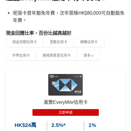
呢張卡首年豁免年費，次年簽賬HK$80,000可自動豁免
年費。
現金回贈比率，百份比越高越好
現金回贈信用卡
里數信用卡
網購信用卡
外幣信用卡
機場貴賓室信用卡
更多
滙豐EveryMile信用卡
立即申請
HK$24萬
2.5%*
1%