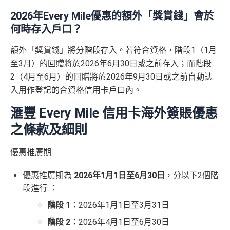
優惠 （≥HK$20,000，1
不適用
*持卡人需於發卡後60日內完成累積簽賬滿
HK$2,000
要
賞錢」
HSBC信用卡優惠
夠多夠密
2個月或以上還款期）
2026年Every Mile優惠的額外「獎賞錢」會於
求。
不可獲享迎新：
於合資格信用卡批核日起計之過去1
何時存入戶口？
HSBC獎賞錢轉換飛行里數無手續費
，換Asia Miles更
2個月內曾取消任何滙豐個人信用卡基本卡。 迎新條款：
$800「獎
$200「獎
可即時到賬
滙豐迎新條款
額外「獎賞錢」將分階段存入。若符合資格，階段1（1月
賞錢」
賞錢」
✅
優點
合共高達
❎
缺點
至3月）的回贈將於2026年6月30日或之前存入；而階段
（相等於8,
（相等於2,
000里）
000里）
2（4月至6月）的回贈將於2026年9月30日或之前自動誌
永久年費豁免
入用作登記的合資格信用卡戶口內。
獎賞錢有效期於簽賬後最多2年，最少1年(按簽賬年度
繳交學費享高達額外$400「獎賞錢」回贈
計)
*持卡人需於發卡後60日內完成累積簽賬滿
HK$5,800
要
滙豐 Every Mile 信用卡海外簽賬優惠
全年簽賬高達2.4%「獎賞錢」回贈
求。
不可獲享迎新
：於合資格信用卡批核日起計之過去 1
玩法相對複雜，要注意既限時優惠/條款/最低簽賬要求
之條款及細則
2 個月內曾取消任何滙豐個人信用卡基本卡 迎新條款：
滙
網上簽賬享高達4.4%「獎賞錢」回贈
多，唔識玩平日本地簽賬只得$25=1里
豐迎新條款
用八達通自動增值或PayMe增值有回贈
如果唔中最紅自主六類別，平日簽賬得$25=1里
優惠推廣期
✅
優點
於CGV Cinemas睇戲有優惠
優惠推廣期為
2026年1月1日至6月30日
，分以下2個階
內地同澳門簽賬交易費用全免(Pulse銀聯雙幣鑽石卡尊
❎
缺點
段進行 ：
享)
階段 1：
2026年1月1日至3月31日
用港幣同人民幣結賬，唔需要擔心匯率波動
信用額唔高
階段 2：
2026年4月1日至6月30日