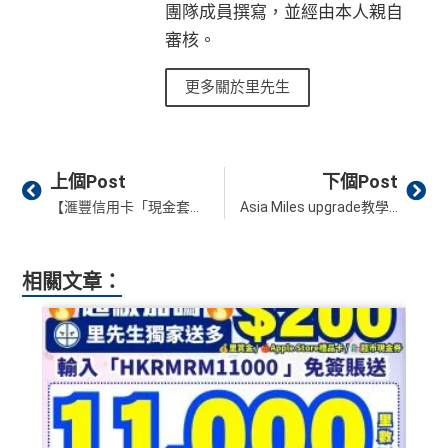
團隊成員撰寫，並經由本人親自
審核。
更多關於里先生
Prev
Ne
上個Post
下個Post
【滙豐信用卡「現金套現」分期計劃】冬季快閃優惠！套現兼享雙人免費日本機票！將信用額兌換成額外現金！快至即時批核！
Asia Miles upgrade教學+實測Waitlist！國泰航空里數升艙抵唔抵？需要里數表格、申請步驟及Upgrade位查詢方法
相關文章：