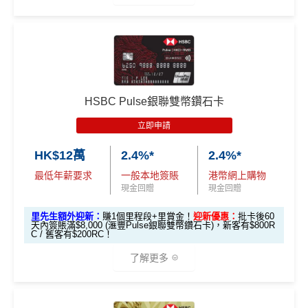
全新信用卡客
現有信用卡客
面上絕大部份銀行已沒有相關回贈
ature卡迎新優
戶
戶
HSBC信用卡優惠
夠多夠密
惠
直接
轉換「獎賞錢」至里數戶口
免手續費
*基本「獎賞錢」0.4%+「
最紅自主獎賞
」賞家居 2% **基
滙豐EveryMile信用卡仲送埋每年
HSBC免費旅遊保險
本「獎賞錢」0.4%+「
最紅自主獎賞
」賞家居 2% + 易賞
❎
缺點
滙豐Visa Sign
免費機場貴賓室
+
機場酒吧Intervals
俾你玩
$800「獎賞
$200 「獎賞
錢2.4% = 4.8% 或 $2.08/里
ature卡基本迎
錢」
錢」
🎁
迎新禮遇
❎
缺點
新*
獎賞錢有效期於簽賬後最多2年，最少1年(按簽賬年度
HSBC Pulse銀聯雙幣鑽石卡
計算)
滙豐easy信用卡迎新
立即申請
「現金套現」
無得開附屬卡
滙豐Easy信用卡申請網址
：
MrMiles.hk/hsbc-visa-applica
分期計劃優惠
查看更多信用卡詳情及分析...
$200 「獎賞
HK$12萬
2.4%*
2.4%*
tion
（≥HK$20,00
不適用
查看更多信用卡詳情及分析...
錢」
最低年薪要求
一般本地簽賬
港幣網上購物
0，12個月或以
里先生加碼：
申請完填Form
MrMiles.hk/hsbc-easy-for
現金回贈
現金回贈
上還款期）
m
賺1個里程段+
里賞金
❗️（由里先生派出🎯38新會員額
里先生額外迎新：
賺1個里程段+里賞金！
迎新優惠：
批卡後60
外里賞金#）
天內簽賬滿$8,000 (滙豐Pulse銀聯雙幣鑽石卡)，新客有$800R
$1,000「獎賞
$200「獎賞
C / 舊客有$200RC！
合共高達
錢」 (相等於1
錢」 (相等於2,
#每1里賞金 ≈ HK$1，可兌換FPS轉數快回贈！詳情
MrMil
了解更多
0,000里)
000里)
es.hk/mmcredit
*持卡人需於發卡後60日內完成累積簽賬滿
HK$8,000
要
*（基本「獎賞錢」0.4%+「
最紅自主獎賞
」2%）