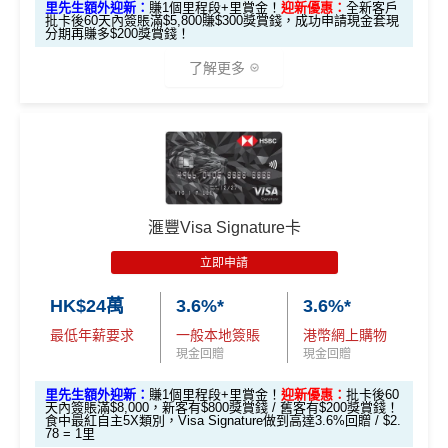
里先生額外迎新：
賺1個里程段+里賞金！
迎新優惠：
全新客戶
外里賞金#）
批卡後60天內簽賬滿$5,800賺$300獎賞錢，成功申請現金套現
分期再賺多$200獎賞錢！
#每1里賞金 ≈ HK$1，可兌換FPS轉數快回贈！詳情
MrMil
了解更多
es.hk/mmcredit
🎁
迎新禮遇
現有客
全新客
全新客
滙豐EveryMile卡
戶簽
滙豐 Red Card申請網址
：
MrMiles.hk/hsbc-red-apply
戶簽$2.
戶簽$8,
迎新優惠
$8,000
5萬*
000*
*
里先生加碼：
申請完填Form
MrMiles.hk/hsbc-red-for
滙豐Visa Signature卡
m
賺1個里程段+
里賞金
❗️（由里先生派出🎯38新會員額
立即申請
外里賞金#）
HSBC EveryMile
$1,250
$800 R
$200 R
卡基本迎新
RC
C
C
HK$24萬
3.6%*
3.6%*
#每1里賞金 ≈ HK$1，可兌換FPS轉數快回贈！詳情
MrMil
es.hk/mmcredit
全新信用卡客戶基本迎新
：
最低年薪要求
一般本地簽賬
港幣網上購物
「現金套現」 分
現金回贈
現金回贈
期計劃優惠 （≥H
$200 R
$200 R
累積合資格簽賬滿HK$5,800 ：
不適用
K$20,000，12個
C
C
里先生額外迎新：
賺1個里程段+里賞金！
迎新優惠：
批卡後60
基本迎新賺
$300
「獎賞錢」
天內簽賬滿$8,000，新客有$800獎賞錢 / 舊客有$200獎賞錢！
月或以上還款期）
食中最紅自主5X類別，Visa Signature做到高達3.6%回贈 / $2.
78 = 1里
啟動新卡後再成功申請「現金套現」分期計劃，獲批