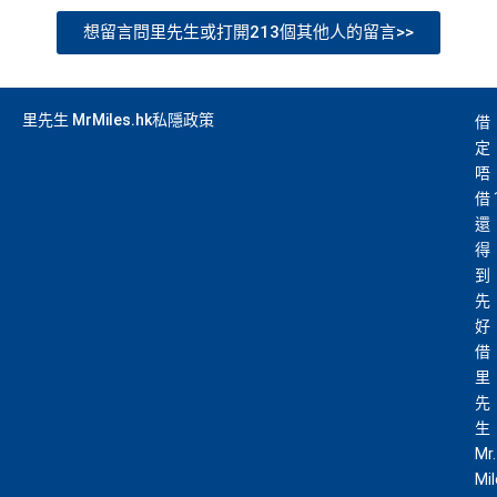
想留言問里先生或打開213個其他人的留言>>
里先生 MrMiles.hk私隱政策
借
定
唔
借
還
得
到
先
好
借
里
先
生
Mr.
Mi