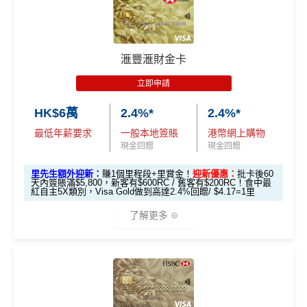
滙豐easy卡迎
全新信用卡客
現有信用卡客
求。
不可獲享迎新
：於合資格信用卡批核日起計之過去1
🎁
迎新禮遇
新優惠
戶
戶
2個月內曾取消任何滙豐個人信用卡基本卡。 迎新條款：
HSBC
銀聯雙幣Pulse鑽石卡迎新
滙豐迎新條款
$600「獎賞
$200 「獎賞
❎
優點
滙豐滙財金卡
滙豐 Pulse銀聯卡申請網址
：
MrMiles.hk/hsbc-unionpay-a
錢」或 35,000
錢」或 15,000
滙豐easy卡基
pply
立即申請
「易賞錢」積
「易賞錢」積
本迎新*
食中
最紅自主
5X類別，Visa Signature做到高達3.6%回
分(相等於$700
分(相等於$300
HK$6萬
2.4%*
2.4%*
里先生加碼：
申請完填Form
MrMiles.hk/hsbc-unionpa
贈/ $2.78=1里
「獎賞錢」)
「獎賞錢」)
y-pulse-form
賺1個里程段+
里賞金
❗️（由里先生派出🎯3
最低年薪要求
一般本地簽賬
港幣網上購物
經常有特別Bonus, e.g.
HSBC萬寧
/
HSBC百老匯
或其他
8新會員額外里賞金#）
現金回贈
現金回贈
「現金套現」
HSBC信用卡優惠
分期計劃優惠
里先生額外迎新：
賺1個里程段+里賞金！
迎新優惠：
批卡後60
#每1里賞金 ≈ HK$1，可兌換FPS轉數快回贈！詳情
MrMil
每月結單週期首HK$10,000
網上銀行ebanking繳費
有0.
$200 「獎賞
天內簽賬滿$5,800，新客有$600RC / 舊客有$200RC！食中最
（≥HK$20,00
不適用
es.hk/mmcredit
4%回贈，市面上絕大部份銀行已沒有相關回贈
紅自主5X類別，Visa Gold做到高達2.4%回贈/ $4.17=1里
錢」
0，12個月或以
HSBC信用卡優惠
夠多夠密
了解更多
上還款期）
滙豐Pulse銀聯雙
HSBC獎賞錢轉換飛行里數無手續費
，換Asia Miles更
全新信用卡客
現有信用卡客
幣鑽石卡迎新優
可即時到賬
免費「易賞
戶
戶
*以上為最高之回贈，需配合
HSBC最紅自主獎賞
5X
1年
1年
惠
錢」VIP會籍#
🎁
迎新禮遇
❎
缺點
$900「獎賞
$300「獎賞
滙豐Pulse銀聯雙
HSBC 滙財金卡迎新