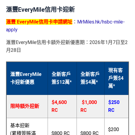
滙豐EveryMile信用卡迎新
滙豐 EveryMile信用卡申請網址
：
MrMiles.hk/hsbc-mile-
apply
滙豐EveryMile信用卡額外迎新優惠期：2026年1月7日至2
月28日
現有客
滙豐EveryMile
全新客戶
全新客戶
戶簽$4
卡迎新優惠
簽$12萬*
簽$4萬*
萬*
$4,600
$1,000
$250
限時額外迎新
RC
RC
RC
基本迎新
$200
(累積簽賬滿
$800 RC
$800 RC