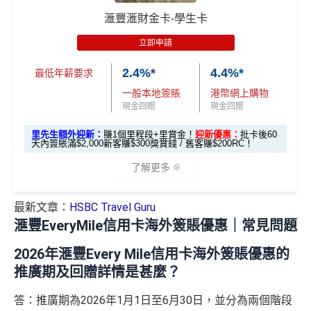
合共高達
$800「獎賞
$200 「獎賞
錢」
錢」
幣鑽石卡基本迎
獎賞錢有效期於簽賬後最多2年，最少1年(按簽賬年度
滙豐滙財金卡-學生卡
錢」
錢」
滙豐滙財金卡申請網址
：
MrMiles.hk/hsbc-gold-apply
新*
計)
立即申請
玩法相對複雜，要注意既限時優惠/條款/最低簽賬要求
*持卡人需於發卡後60日內完成累積簽賬滿
HK$5,800
要
里先生加碼：
申請完填Form
MrMiles.hk/hsbc-gold-for
「現金套現」 分
多，唔識玩平日本地簽賬只得$25=1里
2.4%*
4.4%*
求。 #
免費「易賞錢」VIP會籍：
需要係發卡後30日內成
m
賺1個里程段+
里賞金
❗️（由里先生派出🎯38新會員額
最低年薪要求
期計劃優惠 （≥H
功綁定滙豐easy卡到「易賞錢」App，而易賞錢會籍會於
$200 「獎賞
外里賞金#）
如果唔中最紅自主六類別，平日簽賬得$25=1里
一般本地簽賬
港幣網上購物
K$20,000，12個
不適用
綁定後4個月內生效。
不可獲享迎新
：於合資格信用卡批
錢」
現金回贈
現金回贈
月或以上還款
#每1里賞金 ≈ HK$1，可兌換FPS轉數快回贈！詳情
MrMil
核日起計之過去12個月內曾取消任何滙豐個人信用卡基本
查看更多信用卡詳情及分析...
期）
里先生額外迎新：
賺1個里程段+里賞金！
迎新優惠：
批卡後60
es.hk/mmcredit
卡。 迎新條款：
滙豐迎新條款
天內簽賬滿$2,000新客賺$300獎賞錢 / 舊客賺$200RC！
滙豐滙財金卡迎新
✅
優點
$1,000「獎賞
$200「獎賞
了解更多
合共高達
錢」 (相等於1
錢」 (相等於
全年簽賬高達2.4%「獎賞錢」回贈
0,000里)
2,000里)
最新文章：
HSBC Travel Guru
全新信用
現有信用
*（基本「獎賞錢」0.4%+「
最紅自主獎賞
」2%）。
更多
滙豐滙財金卡迎新優惠
講到明首兩年年費豁免
滙豐EveryMile信用卡海外簽賬優惠｜常見問題
卡客戶
卡客戶
詳情：
https://www.mrmiles.hk/hsbc-student/
滙豐新舊客戶都可以食迎新
*持卡人需於發卡後60日內完成累積簽賬滿
HK$8,000
要
🎁
迎新禮遇
2026年滙豐Every Mile信用卡海外簽賬優惠的
求。
不可獲享迎新
：於合資格信用卡批核日起計之過去1
滙豐滙財金卡簽賬迎新
$600「獎
$200「獎
開卡門檻唔算高，年薪要求HK$15萬（即月薪HK$12,5
推廣期及回贈詳情是甚麼？
2個月內曾取消任何滙豐個人信用卡基本卡。 迎新條款：
滙豐滙財金卡-學生卡迎新
優惠*
賞錢」
賞錢」
00）就申請到
滙豐迎新條款
答：推廣期為2026年1月1日至6月30日，並分為兩個階段
網上繳費都有回贈
滙豐滙財金卡-學生卡申請網址
：
MrMiles.hk/hsbc-student
HSBC
銀聯雙幣卡迎新