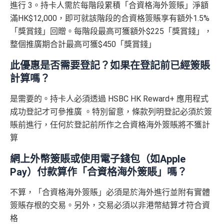
「現金套現」 分期計劃
進行 3。持卡人需於每階段累積「合資格海外簽賬」淨額
$200「獎
-apply
於百佳、屈臣氏及豐澤簽賬可享高達6倍
「易賞錢」積
優惠 （≥HK$20,000，1
不適用
滙豐銀聯雙幣卡申請網址
：
MrMiles.hk/hsbc-unionpay-cla
滿HK$12,000，即可就該階段的合資格簽賬享有額外1.5%
賞錢」
分
，會員折扣日有高達92折優惠
2個月或以上還款期）
里先生加碼：
申請完填Form
MrMiles.hk/hsbc-gold-for
ssic-apply
「獎賞錢」回贈。每階段最高可獲額外$225「獎賞錢」，
m
賺1個里程段+
里賞金
❗️（由里先生派出🎯38新會員額
❎
缺點
整個推廣期合計最高可獲$450「獎賞錢」
$800「獎
$200「獎
里先生加碼：
申請完填Form
MrMiles.hk/hsbc-unionpa
外里賞金#）
賞錢」
賞錢」
y-classic-form
賺1個里程段+
里賞金
❗️（由里先生派出
此優惠是否需要登記？如果在登記前已經簽賬
合共高達
得首兩年年費豁免
#每1里賞金 ≈ HK$1，可兌換FPS轉數快回贈！詳情
MrMil
（相等於8,
（相等於2,
🎯38新會員額外里賞金#）
計算嗎？
es.hk/mmcredit
000里）
000里）
八達通自動增值得0.4%回贈
#每1里賞金 ≈ HK$1，可兌換FPS轉數快回贈！詳情
MrMil
滙豐滙財金卡(學生卡) 迎新
是需要的。持卡人必須透過 HSBC HK Reward+ 應用程式
增值電子錢包（
Payme
、
八達通
、
Wechat Pay
及
Alip
es.hk/mmcredit
成功登記才可參推廣 。特別留意，條款列明登記必須於簽
ay
）唔計迎新合資格簽賬
*持卡人需於發卡後60日內完成累積簽賬滿
HK$5,800
要
賬前進行，任何於登記前所作之合資格海外簽賬將不獲計
求。
不可獲享迎新：
於合資格信用卡批核日起計之過去1
滙豐滙財金卡
全新信用卡客
現有信用卡客
算
2個月內曾取消任何滙豐個人信用卡基本卡。 迎新條款：
滙豐銀聯雙幣卡迎新優
全新信用
現有信用
查看更多信用卡詳情及分析...
－學生卡
戶
戶
滙豐迎新條款
惠
卡客戶
卡客戶
網上外幣簽賬或使用電子錢包（如Apple
✅
優點
Pay）付款算作「合資格海外簽賬」嗎？
滙豐滙財金卡
$300「獎賞
$200「獎賞
滙豐銀聯雙幣卡簽賬迎
$600「獎
$200「獎
－學生卡簽賬
錢」
（相等於
錢」
（相等於
新優惠*
賞錢」
賞錢」
不算，「合資格海外簽賬」必須是於海外進行並附有實體
食中
最紅自主
5X類別，做到高達2.4%回贈/ $4.17=1里
迎新優惠*
3,000里）
2,000里）
簽賬存根的交易。另外，交易必須以非港幣結算才符合資
經常有特別Bonus, e.g.
HSBC萬寧
/
HSBC百老匯
或
其他H
「現金套現」 分期計劃
格
$200「獎
SBC信用卡優惠