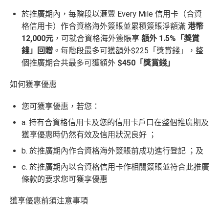
食中
最紅自主
5X類別做到低至$4.17/里
於推廣期內，每階段以滙豐 Every Mile 信用卡（合資
查看更多信用卡詳情及分析...
全年簽賬高達2.4%「獎賞錢」回贈
格信用卡）作合資格海外簽賬並累積簽賬淨額滿
港幣
講到明首兩年年費豁免
12,000元
，可就合資格海外簽賬享
額外 1.5%「獎賞
滙豐新舊客戶都可以食迎新
錢」回贈
。每階段最多可獲額外$225「獎賞錢」，整
個推廣期合共最多可獲額外
$450「獎賞錢」
開卡門檻唔算高，年薪要求HK$12萬（即月薪HK$10,0
查看更多信用卡詳情及分析...
00）就申請到
如何獲享優惠
網上繳費都有回贈（每月首HK$10,000先有）
您可獲享優惠，若您：
❎
缺點
a.
持有合資格信用卡及您的信用卡戶口在整個推廣期及
獲享優惠時仍然有效及信用狀況良好
；
得首兩年年費豁免
b.
於推廣期內作合資格海外簽賬前成功進行登記
；
及
八達通自動增值得0.4%回贈
c.
於推廣期內以合資格信用卡作相關簽賬並符合此推廣
增值電子錢包（
Payme
、
八達通
、
Wechat Pay
及
Alip
條款的要求
您可獲享優惠
ay
）唔計迎新合資格簽賬
獲享優惠前須注意事項
查看更多信用卡詳情及分析...