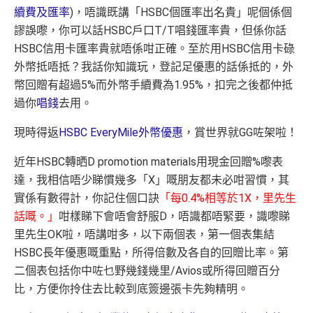
續費及匯率
)，唔識既講「HSBC個匯率出名貴」呢個係個
謬誤嚟，你可以話HSBC戶口T/T唱錢匯率貴，但係你話
HSBC信用卡匯率貴就唔係咁正確。至於用HSBC信用卡碌
外幣抵唔抵？我話你知識玩，登記足優惠的話係抵的，外
幣回贈有超過5%而外幣手續費為1.95%，扣完之後都仲抵
過你
唱錢
去用。
現時得返
HSBC EveryMile外幣優惠
，賞世界就GG咗架啦！
近年HSBC轉晒D promotion materials用現金回贈%嚟表
達，我相信唔少睇慣幾多「X」嘅朋友都未必咁習慣，其
實係有數得計，你記住個口訣
「每0.4%相等於1X，里先生
話嘅。」
咁樣睇下會唔會舒服D，唔識都唔緊要，識嚟睇
里先生OK啦，唔講咁多，以下兩個表，第一個表集結
HSBC長年優惠嘅重點，所得倍數及各自的回贈比率。第
二個表包括你中咗乜野幾錢幾里/Avios或所得回贈百分
比，方便你拎住去比較到底簽邊張卡先夠精明。