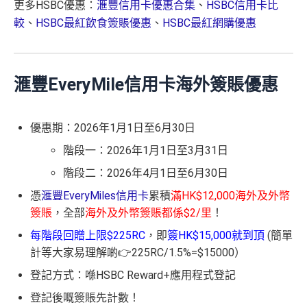
更多HSBC優惠：
滙豐信用卡優惠合集
、
HSBC信用卡比
較
、
HSBC最紅飲食簽賬優惠
、
HSBC最紅網購優惠
滙豐EveryMile信用卡海外簽賬優惠
優惠期：2026年1月1日至6月30日
階段一：2026年1月1日至3月31日
階段二：2026年4月1日至6月30日
憑
滙豐EveryMiles信用卡
累積
滿HK$12,000海外及外幣
簽賬
，全部
海外及外幣簽賬都係$2/里
！
每階段回贈上限$225RC
，即
簽HK$15,000就到頂
(簡單
計等大家易理解啲👉225RC/1.5%=$15000）
登記方式：喺HSBC Reward+應用程式登記
登記後嘅簽賬先計數！