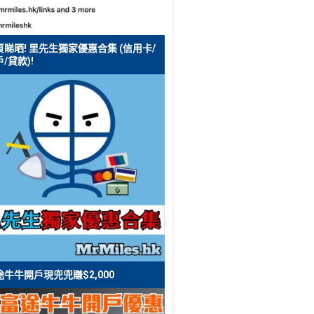
頁睇晒! 里先生獨家優惠合集 (信用卡/
/貸款)!
途牛牛開戶現兜兜賺$2,000