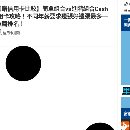
贈信用卡比較】簡單組合vs進階組合Cash
信用卡攻略！不同年薪要求邊張好邊張最多一
一
推薦排名！
開戶
1
較
,
信用卡迎新
富