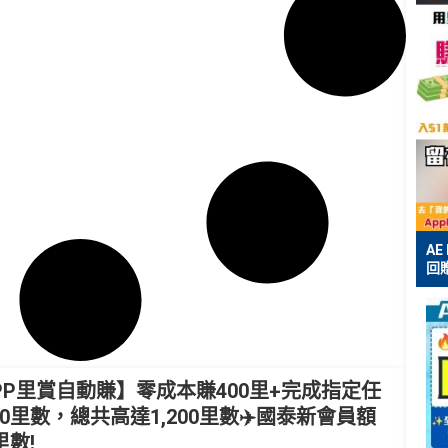
AE
回贈
PP里賞自動賺】零成本賺400里+完成指定任
0里數，總共高達1,200里數✈️國泰新會員額
里數!