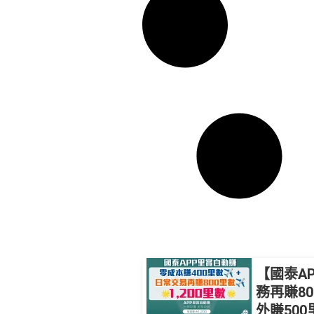
【國泰A
務再賺80
外賺500