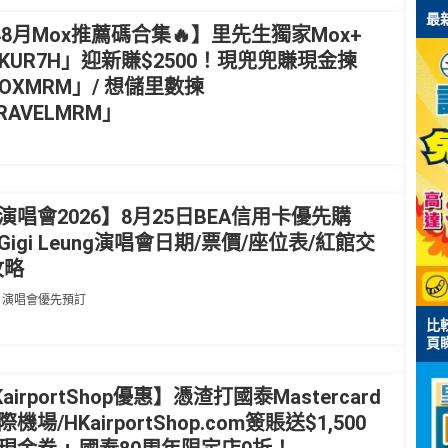
最
年8月Mox推薦碼合集🔥】里先生獨家Mox+
RKUR7H」迎新賺$2500！現兜兜賺現金揀
MOXMRM」/ 想儲里數揀
RAVELMRM」
演唱會2026】8月25日BEA信用卡優先購
igi Leung演唱會日期/票價/座位表/紅館交
攻略
,
演唱會優先預訂
比較
頁
irportShop優惠】憑渣打國泰Mastercard
場/HKairportShop.com簽賬送$1,500