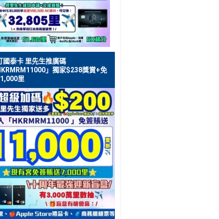
打國泰卡 里先生推廣碼
KRMRM11000」獨家$238獎賞+免
1,000里