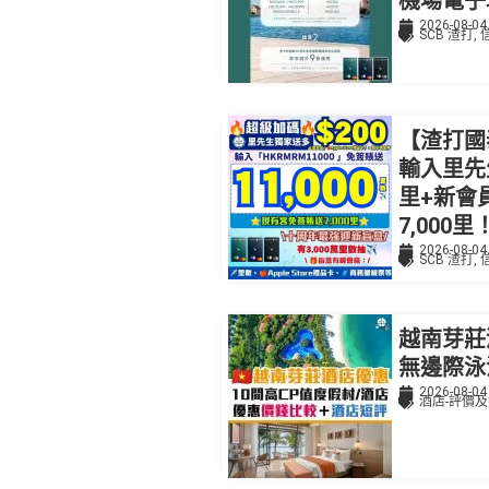
機場電子
2026-08-04
SCB 渣打
,
【渣打國泰
輸入里先生
里+新會
7,000里
2026-08-04
SCB 渣打
,
越南芽莊
無邊際泳
2026-08-04
酒店-評價