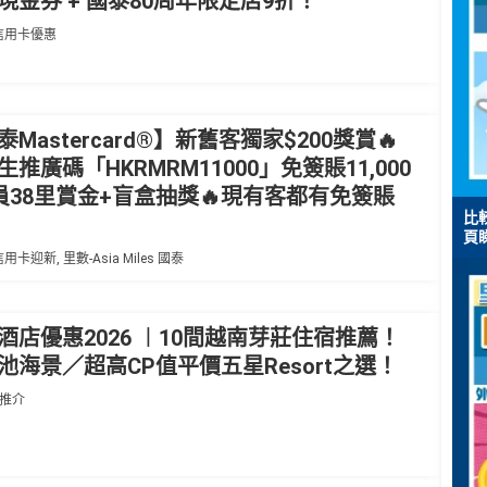
現金券 + 國泰80周年限定店9折！
信用卡優惠
Mastercard®】新舊客獨家$200獎賞🔥
推廣碼「HKRMRM11000」免簽賬11,000
員38里賞金+盲盒抽獎🔥現有客都有免簽賬
比較
！
頁
信用卡迎新
,
里數-Asia Miles 國泰
酒店優惠2026 ︱10間越南芽莊住宿推薦！
池海景／超高CP值平價五星Resort之選！
及推介