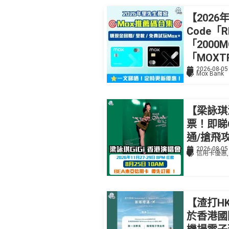
【2026
Code「
「2000
「MOXT
2026-08-05
Mox Bank
【梁詠琪
票！即睇G
通/搶飛
2026-08-05
信用卡優惠
【渣打HKa
於香港國際機