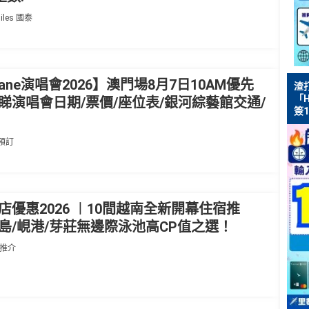
iles 國泰
 Jane演唱會2026】澳門場8月7日10AM優先
渣
「H
睇演唱會日期/票價/座位表/銀河綜藝館交通/
簽1
預訂
店優惠2026 ︱10間越南全新開幕住宿推
島/峴港/芽莊無邊際泳池高CP值之選！
及推介