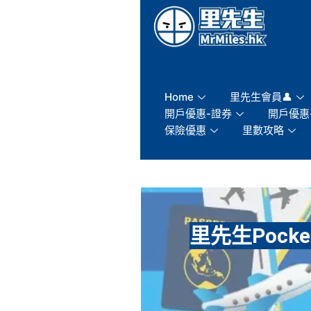
Skip
to
content
Home
里先生會員👤
開戶優惠-證券
開戶優惠
保險優惠
里數攻略
里先生Pocke