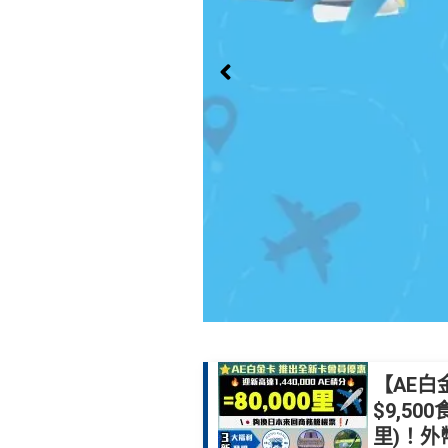
【AE白
$9,50
里)！外