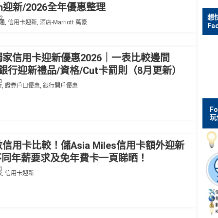
num迎新/2026全年優惠整理
想
2
運通
,
信用卡迎新
,
酒店-Marriott 萬豪
Fa
家信用卡迎新優惠2026｜一表比較邊間
銀行迎新禮品/資格/Cut卡罰則（8月更新）
1
新
,
證券戶口優惠
,
銀行開戶優惠
F
玩
信用卡比較！儲Asia Miles信用卡額外迎新
！不同年薪要求及免年費卡一頁睇晒！
1
較
,
信用卡迎新