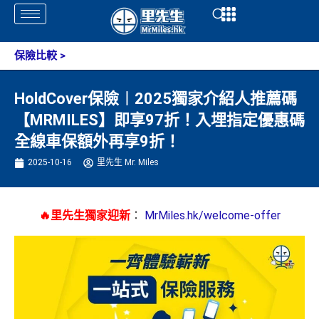
Skip
Open
Open
to
content
保險比較
>
HoldCover保險︱2025獨家介紹人推薦碼
【MRMILES】即享97折！入埋指定優惠碼
全線車保額外再享9折！
2025-10-16
里先生 Mr. Miles
🔥里先生獨家迎新
：
MrMiles.hk/welcome-offer