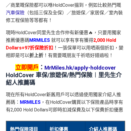
／商業嘅保險都可以喺HoldCover搵到，例如比較熱門嘅
汽車保險
（包括三保及全保）／旅遊保／家居保／室內裝
修工程保險等等都有！
現時HoldCover同里先生合作仲有新優惠🔥，只要用獨家
推薦優惠碼
MRMILES
就可以享有享有獲得
2,000 Hold
Dollars+97折保險折扣
！一張保單可以用哂兩個折扣，變
相即是可以
折上折
！有需要嘅朋友千祈唔好錯過啦！
立即開戶
：
MrMiles.hk/apply-holdcover
HoldCover 車保/旅遊保/熱門保險︱里先生介
紹人
推薦碼
現在所有HoldCover新舊用戶可以透過使用獨家介紹人推
薦碼：
MRMILES
，在HoldCover購買以下保險產品時享有
有2,000 Hold Dollars可即時扣減保費及以下保費折扣優惠
熱門保險項目
折扣優惠
介紹人推薦碼