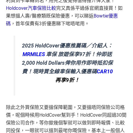
利買到卡車轉到名，用完之後覺得值得推介俾大家！
Holdcover汽車保險比較
完又真係平過係官網直接買！如
果想搵人壽/醫療類既保險優惠，可以睇返
Bowtie優惠
碼
，首年保費有3折優惠睇下啱唔啱用。
2025 HoldCover優惠推薦碼／介紹人：
MRMILES
車保 旅遊保享97折！仲即送
2,000 Hold Dollars俾你用作即時抵扣保
費！現時買全線車保輸入優惠碼
CAR10
再享9折！
除此之外買保險又要搵保障範圍，又要搵唔同保險公司格
價，呢個時候用HoldCover幫到手！HoldCover同超過30間
保險公司合作，等你撳幾個掣就可以做到即時報價、比較
同投保，一眼就可以搵到最啱你嘅保險。基本上一般個人