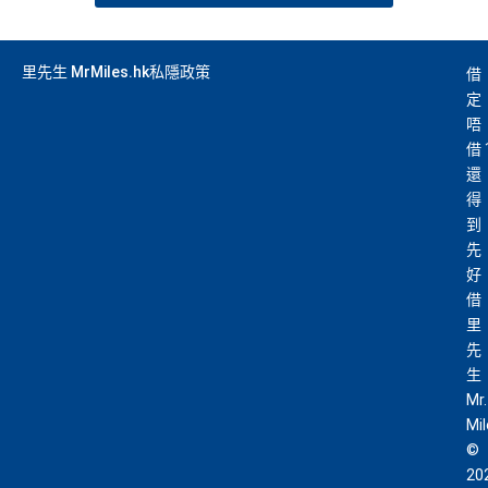
里先生 MrMiles.hk私隱政策
借
定
唔
借
還
得
到
先
好
借
里
先
生
Mr.
Mi
©
20