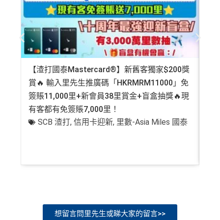
【渣打國泰Mastercard®】新舊客獨家$200獎
AE
賞🔥 輸入里先生推廣碼「HKRMRM11000」免
登記
簽賬11,000里+新會員38里賞金+盲盒抽獎🔥現
萬高
有客都有免簽賬7,000里！
有
SCB 渣打
,
信用卡迎新
,
里數-Asia Miles 國泰
+
想留言問里先生或睇大家的留言>>