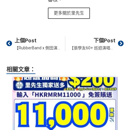
更多關於里先生
Prev
Ne
上個Post
下個Post
【RubberBand x 側田演唱會 2025】恒生Mastercard信用卡優先搶飛！搶飛方法、時間地點、門票價錢一覽
【張學友60+ 巡迴演唱會 香港站】加開8場！中銀信用卡優先購票/公開發售/座位表/票價/演唱會日期 一文睇晒！
相關文章：