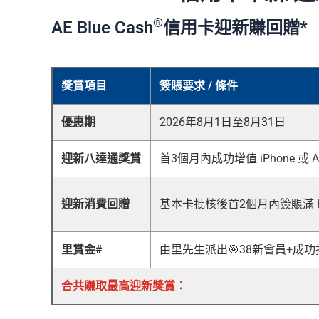
®
AE Blue Cash
信用卡迎新賺回贈*
獎賞項目
簽賬要求 / 條件
優惠期
2026年8月1日至8月31日
迎新八達通獎賞
首3個月內成功增值 iPhone 或 Ap
迎新消費回贈
基本卡批核後首2個月內簽賬滿 HK
里賞金#
由里先生派出🎯38新會員+成功
合共賺取最高迎新獎賞：