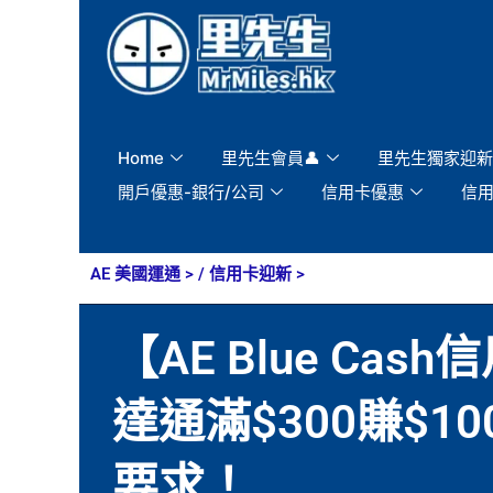
Skip
to
content
Home
里先生會員👤
里先生獨家迎新
開戶優惠-銀行/公司
信用卡優惠
信
AE 美國運通
> /
信用卡迎新
>
【AE Blue Ca
達通滿$300賺$1
要求！