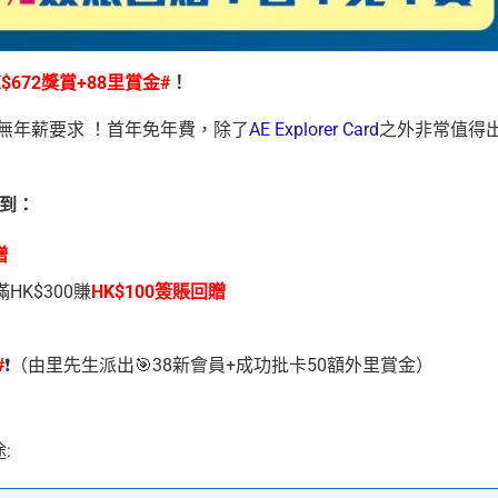
K$672獎賞+88里賞金#
！
回贈！無年薪要求 ！首年免年費，除了
AE Explorer Card
之外非常值得
賺到：
贈
滿HK$300賺
HK$100簽賬回贈
#
❗️（由里先生派出🎯38新會員+成功批卡50額外里賞金）
途: