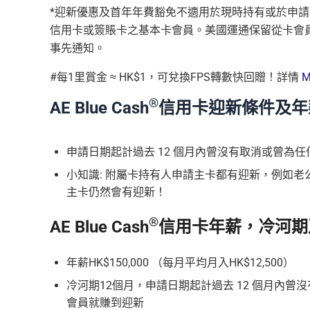
*迎新優惠及首年年費豁免不適用於現時持有或於申請
信用卡或簽賬卡之基本卡會員。美國運通保留從卡會
事先通知。
#每1里賞金 ≈ HK$1，可兌換FPS轉數快回贈！詳情
M
®
AE Blue Cash
信用卡迎新條件及年
申請日期起計過去 12 個月內曾沒有取消或曾為
小知識: 附屬卡持有人申請主卡都有迎新，例如
主卡仍然會有迎新！
®
AE Blue Cash
信用卡年薪，冷河期
年薪HK$150,000 （每月平均月入HK$12,500）
冷河期12個月，申請日期起計過去 12 個月內
會員就賺到迎新