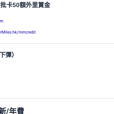
功批卡50額外里賞金
rm
rMiles.hk/mmcredit
下彈）
迎新/年費