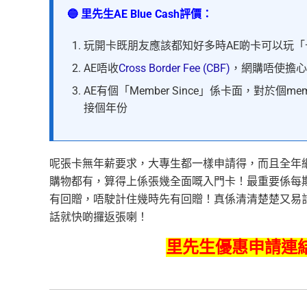
🔵 里先生AE Blue Cash評價：
玩開卡既朋友應該都知好多時AE啲卡可以玩「
AE唔收
Cross Border Fee (CBF)
，網購唔使擔心
AE有個「Member Since」係卡面，對於個mem
接個年份
呢張卡無年薪要求，大專生都一樣申請得，而且全年網
購物都有，算得上係張幾全面嘅入門卡！最重要係每
有回贈，唔駛計住幾時先有回贈！真係清清楚楚又易計數啊
話就快啲攞返張喇！
里先生優惠申請連