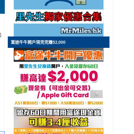
出
富途牛牛開戶現兜兜賺$2,000