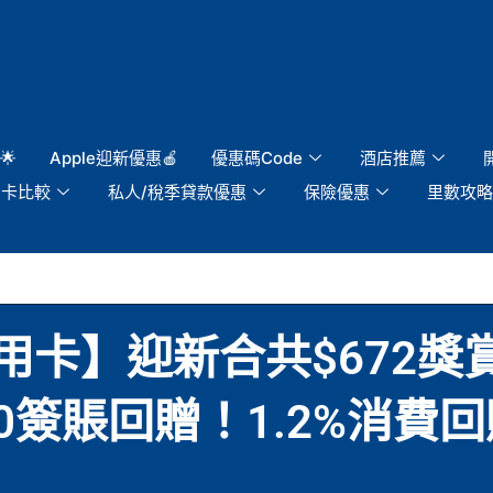
🌟
Apple迎新優惠🍎
優惠碼Code
酒店推薦
用卡比較
私人/稅季貸款優惠
保險優惠
里數攻略
sh信用卡】迎新合共$672獎
00簽賬回贈！1.2%消費