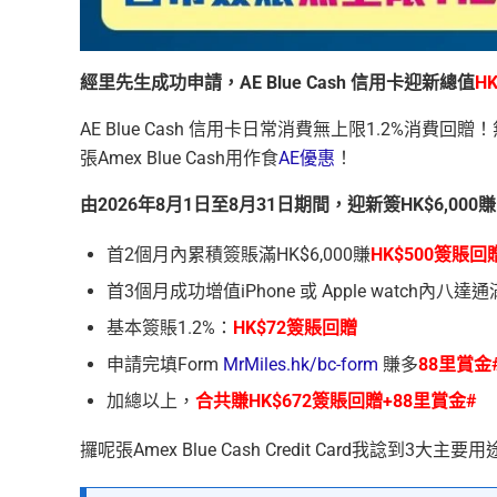
經里先生成功申請，A
E
Blue Cash
信用卡
迎新總值
H
AE Blue Cash 信用卡日常消費無上限1.2%消費
張Amex Blue Cash用作食
AE優惠
！
由2026年8月1日至8月31日期間，迎新簽HK$6,000
首2個月內累積簽賬滿HK$6,000賺
HK$500簽賬回
首3個月成功增值iPhone 或 Apple watch內八達通
基本簽賬1.2%：
HK$72簽賬回贈
申請完填Form
MrMiles.hk/bc-form
賺多
88里賞金
加總以上，
合共賺HK$672簽賬回贈+88里賞金#
攞呢張Amex Blue Cash Credit Card我諗到3大主要用