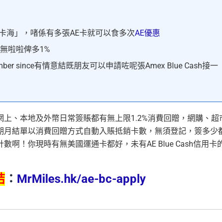
卡海」，啫係有多張AE卡就可以食多次
AE優惠
無啦啦俾多1%
ber since有情意結既朋友可以申請咗呢張Amex Blue Cash接一
上、本地及外幣日常簽賬都有無上限1.2%消費回贈，網購、超
期月結單以消費回贈方式自動入賬抵銷卡數，無須登記，簽多少
！你現時有無美國運通卡都好，未有AE Blue Cash信用卡
結
：
MrMiles.hk/ae-bc-apply