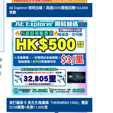
AE Explorer 限時加碼！高達$550簽賬回贈+32,805
里數
市
都
的
渣打國泰卡 里先生推廣碼「HKRMRM11000」獨家
$238獎賞+免簽11,000里