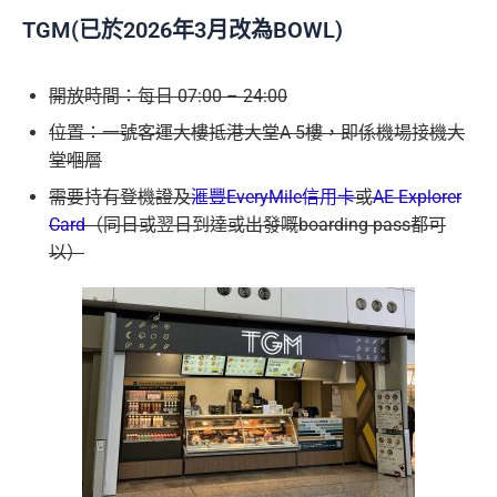
TGM(已於2026年3月改為BOWL)
開放時間：每日 07:00 – 24:00
位置：一號客運大樓抵港大堂A 5樓，即係機場接機大
堂嗰層
需要持有登機證及
滙豐EveryMile信用卡
或
AE Explorer
Card
（同日或翌日到達或出發嘅boarding pass都可
以）