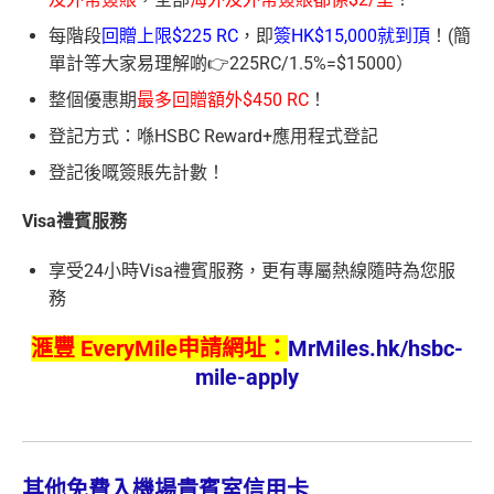
每階段
回贈上限$225 RC
，即
簽HK$15,000就到頂
！(簡
單計等大家易理解啲👉225RC/1.5%=$15000）
整個優惠期
最多回贈額外$450 RC
！
登記方式：喺HSBC Reward+應用程式登記
登記後嘅簽賬先計數！
Visa禮賓服務
享受24小時Visa禮賓服務，更有專屬熱線隨時為您服
務
滙豐 EveryMile申請網址：
MrMiles.hk/hsbc-
mile-apply
其他免費入機場貴賓室信用卡