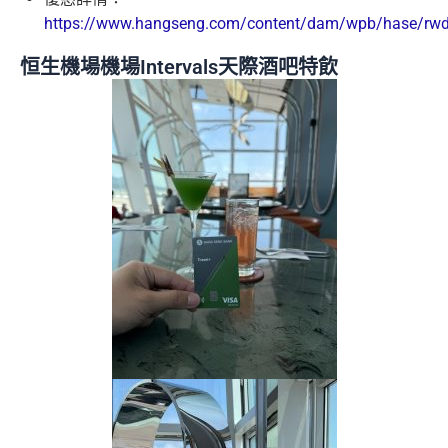
https://www.hangseng.com/content/dam/wpb/hase/rwd/p
恒生機場機場Intervals天際酒吧特飲