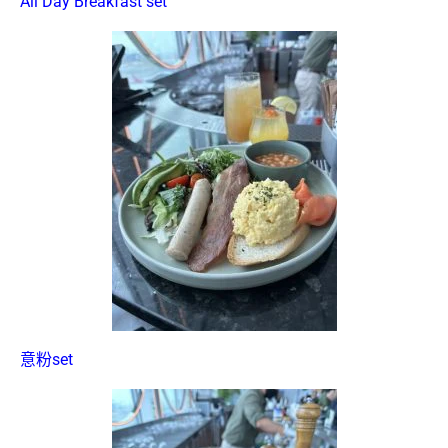
All Day Breakfast set
意粉set