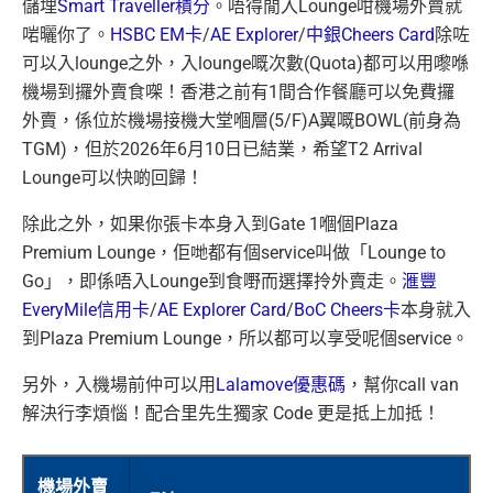
儲埋
Smart Traveller積分
。唔得閒入Lounge
咁機場外賣就
啱曬你了。
HSBC EM卡
/
AE Explorer
/
中銀Cheers Card
除咗
可以入lounge之外，入lounge嘅次數(Quota)都可以用嚟喺
機場到攞外賣食㗎！
香港之前有1間合作餐廳可以免費攞
外賣，係位於機場接機大堂嗰層(5/F)A翼嘅BOWL(前身為
TGM)，但於2026年6月10日已結業，希望T2 Arrival
Lounge可以快啲回歸！
除此之外，如果你張卡本身入到Gate 1嗰個Plaza
Premium Lounge，佢哋都有個service叫做「Lounge to
Go」，即係唔入Lounge到食嘢而選擇拎外賣走。
滙豐
EveryMile信用卡
/
AE Explorer Card
/
BoC Cheers卡
本身就入
到Plaza Premium Lounge，所以都可以享受呢個service。
另外，入機場前仲可以用
Lalamove優惠碼
，幫你call van
解決行李煩惱！配合里先生獨家 Code 更是抵上加抵！
機場外賣