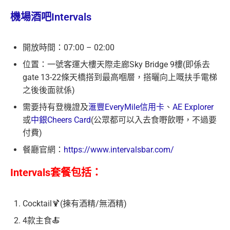
機場酒吧Intervals
開放時間：07:00 – 02:00
位置：一號客運大樓天際走廊Sky Bridge 9樓(即係去
gate 13-22條天橋搭到最高嗰層，搭曬向上嘅扶手電梯
之後後面就係)
需要持有登機證及
滙豐EveryMile信用卡
、
AE Explorer
或
中銀Cheers Card
(公眾都可以入去食嘢飲嘢，不過要
付費)
餐廳官網：
https://www.intervalsbar.com/
Intervals套餐包括：
Cocktail🍹(揀有酒精/無酒精)
4款主食🍝