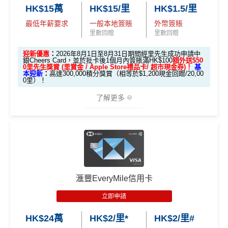
HK$15萬
HK$15/里
HK$1.5/里
最低年薪要求
一般本地簽賬
外幣簽賬
里數回贈
里數回贈
迎新優惠
：
2026年8月1日至8月31日期間經里先生成功申請中
銀Cheers Card，並於批卡後1個月內簽賬滿HK$100
額外送$50
0⾥先⽣獎賞 (⾥賞⾦ / Apple Store禮品卡/ 超市現⾦券)！
基
本迎新
：
高達300,000積分獎賞（相等於$1,200現金回贈/20,00
0里）！
了解更多
中銀Cheers Card迎新
限時加碼迎新：
推廣期：2026年8月1日至8月31日
滙豐EveryMile信用卡
全新信用卡客戶經里先生申請中銀Cheers Card，並於
立即申請
批卡後1個月內簽賬滿HK$100，
額外送$500⾥先⽣
獎賞 (⾥賞⾦ / Apple Store禮品卡/ 超市現⾦券)
！
HK$24萬
HK$2/里*
HK$2/里#