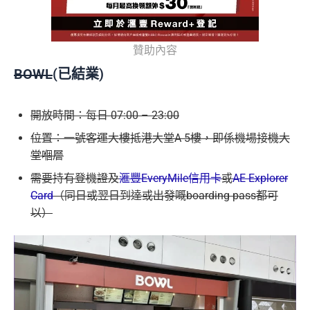
贊助內容
BOWL
(已結業)
開放時間：每日 07:00 – 23:00
位置：一號客運大樓抵港大堂A 5樓，即係機場接機大
堂嗰層
需要持有登機證及
滙豐EveryMile信用卡
或
AE Explorer
Card
（同日或翌日到達或出發嘅boarding pass都可
以）