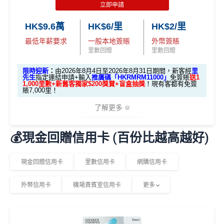
立即申請
✅經里先生指定連結+輸入里先生推廣碼「HKRMRM1
基本里數同埋近新里數存入時間有啲唔同，詳情睇返
渣打
1000」
申請渣打國泰Mastercard：
MrMiles.hk/cathay-
Asia Miles迎新
攻略。
HK$9.6萬
HK$6/里
HK$2/里
card-apply
，成功批卡後，新客免簽賬先送
11,000里數
最低年薪要求
一般本地簽賬
外幣簽賬
❗️
額外里數將會於信用卡獲發出後5個月內加入指定的國
里數回贈
里數回贈
泰會員賬戶內。
HKRMRM11000
里先生推廣碼：
複製
限時迎新
：
由2026年8月4日至2026年8月31日期間，新客經
里
國泰新會員登記：
MrMiles.hk/new-am
（做咗會員先申
先生
指定連結申請+輸入
推廣碼「HKRMRM11000」
免簽賬
送1
1,000里數+新舊客獨家$200獎賞+盲盒抽獎
！現有客都有免簽
請到渣打國泰卡）
賬7,000里！
✅申請完填
MrMiles.hk/cathay-card-form
賺多
HK$20
0獎賞+新會員38
里賞金
@
❗️【由里先生派出】
B. 渣打信用卡
現有
客戶：
了解更多
✅成功批卡後首兩個月內，簽滿指定金額可以賺以下
迎新里數：
💰現金回贈信用卡 (百份比越高越好)
渣打信用卡現有客戶**一定要
經里先生指定連結+輸入
🎁迎新禮遇
里先生推廣碼「HKRMRM11000」
申請渣打國泰Mast
簽HK$5,000：賺高達10,000里數(HK$0.5=1里)
ercard：
MrMiles.hk/cathay-card-apply
A. 渣打信用卡
全新
客戶迎新
現金回贈信用卡
里數信用卡
網購信用卡
簽HK$40,000：賺高達30,000里數(HK$1.33=1
里)
✅免簽賬迎新：
開卡
加碼
送7,000里數！
外幣信用卡
機場貴賓室信用卡
更多
優惠期：2026年8月1日至2026年8月31日
簽HK$110,000：
賺高達100,000里數
(HK$1.1=1
✅申請完填
MrMiles.hk/cathay-card-form
賺多
HK$20
里)
0獎賞+新會員38
里賞金
@
❗️【由里先生派出】
✅經里先生指定連結+輸入里先生推廣碼「HKRMRM1
1000」
申請渣打國泰Mastercard：
MrMiles.hk/cathay-