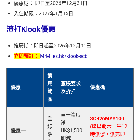
優惠期： 即日至2026年12月31日
入住期限：2027年1月15日
渣打Klook優惠
推廣期：即日起至2026年12月31日
立即預訂：
MrMiles.hk/klook-scb
適
用
簽賬要求
優惠
優惠碼
範
及折扣
圍
單一簽賬
全
SCB26MAY100
滿
線
(逢星期六中午12
優惠一
HK$1,500
活
時派發，派完即
即減