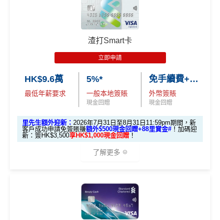
C. 《超級10周年限定版》盲盒：
基本里數同埋近新里數存入時間有啲唔同，詳情睇返
渣打
card-apply
，成功批卡後，新客免簽賬先送
11,000里數
Asia Miles迎新
攻略。
❗️
🎁不論全新信用卡客戶*定現有信用卡客戶**推廣期內成功
申請渣打國泰Mastercard後，即可自動參加盲盒抽獎，並
額外里數將會於信用卡獲發出後5個月內加入指定的國
渣打Smart卡
HKRMRM11000
里先生推廣碼：
複製
於10月11日或之前獲批卡更保證100%有獎！盲盒獎賞超
泰會員賬戶內。
豐富，有過萬份獎品、 合共3,000萬里數等你抽：
立即申請
國泰新會員登記：
MrMiles.hk/new-am
（做咗會員先申
✅申請完填
MrMiles.hk/cathay-card-form
賺多
HK$20
請到渣打國泰卡）
✈️ 1,000,000里數大獎 (夠換4張歐洲商務艙 及 4張日本
HK$9.6萬
5%*
免手續費+0.56%
0獎賞+新會員38
里賞金
@
❗️【由里先生派出】
商務艙來回機票^^)；
B. 渣打信用卡
現有
客戶：
最低年薪要求
一般本地簽賬
外幣簽賬
✅成功批卡後首兩個月內，簽滿指定金額可以賺以下
現金回贈
現金回贈
🍎 超過HK$200萬Apple Gift Card (面值 HK$10,000/ H
迎新里數：
K$5,000/ HK$2,000)；
渣打信用卡現有客戶**一定要
經里先生指定連結+輸入
簽HK$5,000：賺高達10,000里數(HK$0.5=1里)
里先生額外迎新：
2026年7月31日至8月31日11:59pm期間，新
客戶成功申請免簽賬賺
額外$500現金回贈+88里賞金#
！
加碼迎
🧳 國泰 x Samsonite 20吋限量版行李箱；
里先生推廣碼「HKRMRM11000」
申請渣打國泰Mast
新：簽HK$3,500
享HK$1,000現金回贈
！
簽HK$40,000：賺高達40,000里數(HK$1=1里)
ercard：
MrMiles.hk/cathay-card-apply
🍽️ LUBUDS 3個月會籍及價值HK$1,000現金券；
了解更多
簽HK$110,000：
賺高達120,000里數
(HK$0.91=
✅免簽賬迎新：
開卡
加碼
送7,000里數！
💰 不同里數獎賞，
保證最少帶走2,000里
！
1里)
✅申請完填
MrMiles.hk/cathay-card-form
賺多
HK$20
「盲盒」推廣期：2026年7月31日至9月20日 抽獎詳情：
🎁迎新禮遇
基本里數同埋近新里數存入時間有啲唔同，詳情睇返
渣打
0獎賞+新會員38
里賞金
@
❗️【由里先生派出】
www.sc.com/hk/cxluckydrawr3
條款細則：
https://av.sc.c
Asia Miles迎新
攻略。
渣打Smart 卡迎新｜賺高達
HK$1,500
獎賞
om/hk/content/docs/hk-cc-cx-luckydraw-r3-tnc.pdf
C. 《超級10周年限定版》盲盒：
+88里賞金#
申請連結：
MrMiles.hk/cathay-card-appl
額外里數將會於信用卡獲發出後5個月內加入指定的國