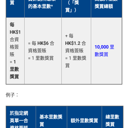
賞
（「獎
的基本里數*
獎賞總額
賞」）
每
HK$1
+ 每
合資
= 每
HK$6
合
HK$1.2
合
格簽
10,000
里
資格簽賬
資格簽賬
賬
數獎賞
= 1 里數獎賞
= 1 里數獎
=
1
賞
里數
獎賞
例子：
於指定網
基本里數獎
總里數
頁單一合
額外里數獎賞
賞
獎賞