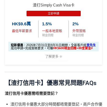
🎁不論全新信用卡客戶*定現有信用卡客戶**推廣期內成功
泰會員賬戶內。
渣打Simply Cash Visa卡
y
申請渣打國泰Mastercard後，即可自動參加盲盒抽獎，並
國泰新會員登記：
MrMiles.hk/new-am
（做咗會員先申
里先生額外迎新：
2026年7月31日至8月31日11:59pm
立即申請
(全新信用卡客戶*經
里先生
指定連結申請+
輸入推廣碼「H
於10月11日或之前獲批卡更保證100%有獎！盲盒獎賞超
請到渣打國泰卡）
期間
，新客戶經里先生成功申請賺
額外HK$500簽賬回
KRMRM11000」
免簽賬送多HK$200獎賞+里先生派出38
豐富，有過萬份獎品、 合共3,000萬里數等你抽：
HK$9.6萬
1.5%
2%
贈
，獎賞由渣打提供。
新會員里賞金@+11,000里數
❗️
舊客免簽賬加碼送7,000里❗️
B. 渣打信用卡
現有
客戶：
最低年薪要求
一般本地簽賬
外幣簽賬
✈️ 1,000,000里數大獎 (夠換4張歐洲商務艙 及 4張日本
信用卡基本迎新：全新渣打信用卡客戶批卡後首1個月
如果用
iPhone/Mac的話會有Adblock
，請你改返啲Settin
現金回贈
現金回贈
商務艙來回機票^^)；
簽賬滿HK$3,500就有
HK$1,000簽賬回贈【渣打加碼
g再申請：
MrMiles.hk/adblock/
)
渣打信用卡現有客戶**一定要
經里先生指定連結+輸入
🔥】
🍎 超過HK$200萬Apple Gift Card (面值 HK$10,000/ H
迎新優惠
：2026年7月31日至8月31日期間，全新客戶經
里先生
申請完填Form賺多HK$200獎賞+新會員38
里先生推廣碼「HKRMRM11000」
申請渣打國泰Mast
成功申請+完成簽賬要求，可賺
HK$600現金回贈+88里賞金#
K$5,000/ HK$2,000)；
申請完填Form
MrMiles.hk/smart-card-form
賺多
88里
里賞金@：
MrMiles.hk/cathay-card-for
ercard：
MrMiles.hk/cathay-card-apply
了解更多
賞金#
（由里先生派出🎯38新會員+成功批卡50額外里
🧳 國泰 x Samsonite 20吋限量版行李箱；
m
✅免簽賬迎新：
開卡
加碼
送7,000里數！
賞金）
🍽️ LUBUDS 3個月會籍及價值HK$1,000現金券；
✅申請完填
MrMiles.hk/cathay-card-form
賺多
HK$20
@每1里賞金 ≈ HK$1，可兌換FPS轉數快回贈！詳情
Mr
加總以上，迎新可賺
HK$1,500現金回贈+88里賞金#！
🎁迎新禮遇
💰 不同里數獎賞，
保證最少帶走2,000里
！
0獎賞+新會員38
里賞金
@
❗️【由里先生派出】
Miles.hk/mmcredit
#38新會員+成功批卡派出50額外里賞金。每1里賞金 ≈ HK
✅
優點
【渣打信用卡】優惠常見問題FAQs
「盲盒」推廣期：2026年7月31日至9月20日 抽獎詳情：
C. 《超級10周年限定版》盲盒：
$1，可兌換FPS轉數快回贈！詳情
MrMiles.hk/mmcredit
申請網址：
MrMiles.hk/simply-cash-apply
www.sc.com/hk/cxluckydrawr3
條款細則：
https://av.sc.c
指定商戶5%簽賬回贈同基本簽賬都增加咗簽賬門檻，但
渣打信用卡優惠需唔需要登記？
2026年7月31日至8月31日期間，全新渣打信用卡客戶*
🎁不論全新信用卡客戶*定現有信用卡客戶**推廣期內成功
om/hk/content/docs/hk-cc-cx-luckydraw-r3-tnc.pdf
首年免年費
簽得夠HK$15,000的話基本回贈上到1.2%：
成功申請+完成指定任務，可賺
HK$600現金回贈
💰+
88
申請渣打國泰Mastercard後，即可自動參加盲盒抽獎，並
申請連結：
MrMiles.hk/cathay-card-appl
簽賬都可以儲會籍！合資格簽賬滿HK$500,000可賺高
渣打信用卡優惠大部分時間都唔需要登記，商戶合作優
里賞金#
：
於10月11日或之前獲批卡更保證100%有獎！盲盒獎賞超