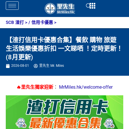
Skip
Open
Open
to
content
SCB 渣打
> /
信用卡優惠
>
【渣打信用卡優惠合集】餐飲 購物 旅遊
生活娛樂優惠折扣 一文睇哂 ！定時更新！
(8月更新)
2026-08-01
里先生 Mr. Miles
🔥里先生獨家迎新
：
MrMiles.hk/welcome-offer