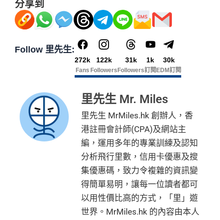
分享到
用飛行嚟賺取)
新會員里賞金@+11,000里數
❗️
舊客免簽賬加碼送7,000里❗️
❎缺點
金#
食肆、酒店及海外簽賬HK$4 = 1里！勁抵無上限賺里
如果用
iPhone/Mac的話會有Adblock
，請你改返啲Settin
數食飯卡！(2024年6月8日起)
g再申請：
MrMiles.hk/adblock/
)
5%指定商戶簽賬
上限為全年HK$60,000
，
回贈上限HK
*全新信用卡客戶為現時並未持有及於現時所申請渣打信用卡主卡批核日
國泰、香港快運合資格簽賬HK$3＝1里
Follow 里先生:
申請完填Form賺多HK$200獎賞+新會員38
$3,000，
隨後可享0.56%
。
期起計之過去6個月內沒有取消任何由渣打銀行(香港)有限公司發行之渣
272k
122k
31k
1k
30k
換里數免手續費
里賞金@：
MrMiles.hk/cathay-card-for
#38新會員+成功
打信用卡或MANHATTAN信用卡主卡之申請人。
除咗指定商戶簽賬，其他簽賬只得0.56%簽賬回贈
Fans
Followers
Followers
訂閱
EDM訂閱
m
批卡派出50額外里賞金。每1里賞金 ≈ HK$1，可兌換FPS
每月簽賬積分自動兌換去AM戶口，免除
信用卡積分換
每個戶口之現金回贈換領金額最低為港幣50元
轉數快回贈！詳情
MrMiles.hk/mmcredit
里數
啱晒唔想煩嘅里友
里先生 Mr. Miles
@每1里賞金 ≈ HK$1，可兌換FPS轉數快回贈！詳情
Mr
網上ebanking繳費/交保費無回贈
✅優點
一樣食到渣打信用卡優惠及Mastercard優惠
Miles.hk/mmcredit
成功申請信用卡3個月0息「月結單分期」計劃後，每
里先生 MrMiles.hk 創辦人，香
✅
優點
❎
缺點
港幣180元之簽賬分期金額，渣打將扣除港幣1元現金
港註冊會計師(CPA)及網站主
本地港幣簽賬
無上限
現金回贈1.5% ，適合鐘意一卡走
回贈。 如未合資格賺取現金回贈之簽賬，渣打亦將每
天涯嘅朋友
編，運用多年的專業訓練及認知
港幣180元之簽賬分期金額扣除港幣1元現金回贈。如
首年免年費
網上ebanking繳費無積分
海外簽賬2%回贈，扣咗1.95%手續費都仲有0.05%回
分析飛行里數，信用卡優惠及搜
渣打「360 °全面賞」現金回贈結餘不足， 會以負數顯
簽賬都可以儲會籍！合資格簽賬滿HK$500,000可賺高
贈
集優惠碼，致力令複雜的資訊變
示。
達100馬可孛羅會會籍積分 (以簽賬賺取，以前只能夠
查看更多信用卡詳情及分析...
Visa Card，
渣打信用卡優惠
有時只做Visa exclusive pr
得簡單易明，讓每一位讀者都可
無得儲里數 (Sorry，我知off-topic但對我嚟講真係)
用飛行嚟賺取)
omotion，Mastercard無份，可以食盡突發
以用性價比高的方式，「里」遊
食肆、酒店及海外簽賬HK$4 = 1里！勁抵無上限賺里
首年寫到明豁免年費
世界。MrMiles.hk 的內容由本人
查看更多信用卡詳情及分析...
數食飯卡！(2024年6月8日起)