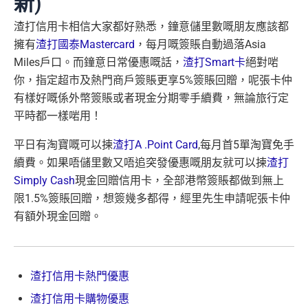
新)
渣打信用卡相信大家都好熟悉，鐘意儲里數嘅朋友應該都
擁有
渣打國泰Mastercard
，每月嘅簽賬自動過落Asia
Miles戶口。而鐘意日常優惠嘅話，
渣打Smart卡
絕對啱
你，指定超市及熱門商戶簽賬更享5%簽賬回贈，呢張卡仲
有樣好嘅係外幣簽賬或者現金分期零手續費，無論旅行定
平時都一樣啱用！
平日有淘寶嘅可以揀
渣打A .Point Card
,每月首5單淘寶免手
續費。如果唔儲里數又唔追突發優惠嘅朋友就可以揀
渣打
Simply Cash
現金回贈信用卡，全部港幣簽賬都做到無上
限1.5%簽賬回贈，想簽幾多都得，經里先生申請呢張卡仲
有額外現金回贈。
渣打信用卡熱門優惠
渣打信用卡購物優惠