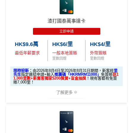
渣打國泰萬事達卡
立即申請
HK$9.6萬
HK$6/里
HK$4/里
最低年薪要求
一般本地簽賬
外幣簽賬
里數回贈
里數回贈
限時迎新
：
由2026年8月4日至2026年8月31日期間，新客經
里
先生
指定連結申請+輸入
推廣碼「HKRMRM11000」
免簽賬
送1
1,000里數+新舊客獨家$200獎賞+盲盒抽獎
！現有客都有免簽
賬7,000里！
了解更多
🎁迎新禮遇
A. 渣打信用卡
全新
客戶迎新