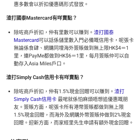
y
每月簽賬滿HK$4,000(一定要簽足先有)：
指定商戶
5%
達100馬可孛羅會會籍積分 (以簽賬賺取，以前只能夠
惠多數會以折扣優惠碼形式發放。
豐富，有過萬份獎品、 合共3,000萬里數等你抽：
現金回贈
+
其他合資格簽賬無上限
0.56%簽賬回贈
用飛行嚟賺取)
(全新信用卡客戶*經
里先生
指定連結申請+
輸入推廣碼「H
每月簽夠HK$15,000或以上：
項
現金
渣打國泰Mastercard有咩賣點？
指定商戶
5%現金回贈
+其
✈️ 1,000,000里數大獎 (夠換4張歐洲商務艙 及 4張日本
食肆、酒店及海外簽賬HK$4 = 1里！勁抵無上限賺里
KRMRM11000」
免簽賬送多HK$200獎賞+里先生派出38
任務細節
目
回贈
他合資格簽賬無上限
1.2%簽賬回贈
商務艙來回機票^^)；
數食飯卡！
新會員里賞金@+11,000里數
❗️
舊客免簽賬加碼送7,000里❗️
除咗商戶折扣，仲有里數可以賺到。
渣打國泰
如果用
iPhone/Mac的話會有Adblock
，請你改返啲Settin
🍎 超過HK$200萬Apple Gift Card (面值 HK$10,000/ H
國泰、香港快運合資格簽賬HK$3＝1里
❎優點
Mastercard
可以話係儲里數入門必備嘅信用卡，呢張卡
信
g再申請：
MrMiles.hk/adblock/
)
K$5,000/ HK$2,000)；
換里數免手續費
無論係食肆、網購同埋海外簽賬做到無上限HK$4＝1
用
HK$6
🧳 國泰 x Samsonite 20吋限量版行李箱；
申請完填Form賺多HK$200獎賞+新會員38
里，連PayMe都做到HK$6＝1里，每月簽賬仲可以自
卡
首2個月內簽賬滿 HK$8,000
每月簽賬積分自動兌換去AM戶口，免除
信用卡積分換
SC PAY
先轉數後找數：經 FPS轉數俾親友或繳交日常
00
里賞金@：
MrMiles.hk/cathay-card-for
動存入Asia Miles戶口。
🍽️ LUBUDS 3個月會籍及價值HK$1,000現金券；
迎
里數
啱晒唔想煩嘅里友
使費，每曆月首HK$40,000手續費全免再延長到2026
m
新
年7月31日，兼享長達56日免息期
💰 不同里數獎賞，
保證最少帶走2,000里
！
一樣食到渣打信用卡優惠及Mastercard優惠
渣打Simply Cash信用卡有咩賣點？
而3個月免息分期繼續無次數限制，做幾多次HK$500
@每1里賞金 ≈ HK$1，可兌換FPS轉數快回贈！詳情
Mr
❎
缺點
里
「盲盒」推廣期：2026年7月31日至9月20日 抽獎詳情：
以上旅行及其他零售簽賬都可以，只要喺SC Mobile A
申請完填Form
MrMiles.hk/simply-ca
除咗商戶折扣，仲有1.5%現金回贈可以賺到。
渣打
Miles.hk/mmcredit
賞
88 里
www.sc.com/hk/cxluckydrawr3
條款細則：
https://av.sc.c
pp或者online banking選3個月分期就可以即時分期呀！
sh-form
（由里先生派出🎯38新會員
✅
優點
Simply Cash信用卡
最啱就係怕麻煩唔想追優惠嘅朋
金
賞金#
om/hk/content/docs/hk-cc-cx-luckydraw-r3-tnc.pdf
網上ebanking繳費無積分
+成功批卡50額外里賞金）
指定商戶簽賬高達
5%
簽賬回贈(回贈上限HK$3,000，
友。簽賬方面，呢張卡所有港幣簽賬都做到無上限
申請連結：
MrMiles.hk/cathay-card-appl
#
簽HK$60,000先到頂)
1.5%現金回贈，而海外及網購外幣簽賬仲做到2%現金
y
首年免年費
查看更多信用卡詳情及分析...
回贈。迎新方面，而家經里先生申請有額外現金回贈。
不設外幣交易費、現金透支服務費
HK$6
簽賬都可以儲會籍！合資格簽賬滿HK$500,000可賺高
(全新信用卡客戶*經
里先生
指定連結申請+
輸入推廣碼「H
00 + 8
年薪要求只需HK$96,000，學生、主婦都申請得！
達100馬可孛羅會會籍積分 (以簽賬賺取，以前只能夠
高達合共可賺：
KRMRM11000」
免簽賬送多HK$200獎賞+里先生派出38
8 里賞