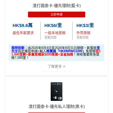
渣打國泰卡-優先理財(藍卡)
優惠期：2026年8月4日至2026年8月31日
立即申請
✅經里先生指定連結+輸入里先生推廣碼「HKRMRM1
1000」
申請渣打國泰Mastercard：
MrMiles.hk/cathay-
HK$9.6萬
HK$6/里
HK$3/里
card-apply
，成功批卡後，新客免簽賬先送
11,000里數
最低年薪要求
一般本地簽賬
外幣簽賬
❗️
里數回贈
里數回贈
HKRMRM11000
里先生推廣碼：
複製
限時迎新
：
由2026年8月4日至2026年8月31日期間，新客經
里
先生
指定連結申請+輸入
推廣碼「HKRMRM11000」
免簽賬
送1
1,000里數+新舊客獨家$200獎賞+盲盒抽獎
！現有客都有免簽
賬7,000里！
✅申請完填
MrMiles.hk/cathay-card-form
賺多
HK$20
0獎賞+新會員38
里賞金
@
❗️【由里先生派出】
了解更多
✅成功批卡後首兩個月內，簽滿指定金額可以賺以下
迎新里數：
🎁迎新禮遇
簽HK$5,000：賺高達10,000里數(HK$0.5=1里)
A. 渣打信用卡
全新
客戶迎新
簽HK$40,000：賺高達20,000里數(HK$2=1里)
簽HK$110,000：
賺高達40,000里數
(HK$2.75=1
渣打國泰卡-優先私人理財(黑卡)
優惠期：2026年8月1日至2026年8月31日
里)