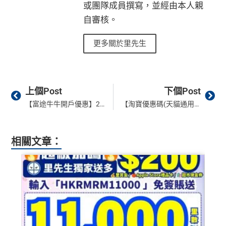
或團隊成員撰寫，並經由本人親
❎缺點
國泰、香港快運合資格簽賬HK$3＝1里
自審核。
換里數免手續費
網上ebanking繳費/交保費無回贈
更多關於里先生
每月簽賬積分自動兌換去AM戶口，免除
信用卡積分換
里數
啱晒唔想煩嘅里友
無得儲里數 (Sorry囉，我知off-topic但對我嚟講真係)
一樣食到渣打信用卡優惠及Mastercard優惠
查看更多信用卡詳情及分析...
Prev
Ne
上個Post
下個Post
❎
缺點
【富途牛牛開戶優惠】2026獨家送錢不送股！用兌換碼「LI0099」開戶賺$2,088🔥有現金券 或 Apple Gift Card！學生都有份!
【淘寶優惠碼(天貓通用) 2026 】里先生獨家優惠碼！Taobao Promo Code 折扣碼大集合及輸入方法 (信用卡, HSBC, 中銀, AlipayHK, PayMe, 免運費)
網上ebanking繳費無積分
相關文章：
查看更多信用卡詳情及分析...