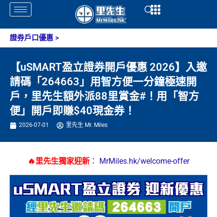
Skip
Open
Open
to
content
證券戶口優惠
>
【uSMART盈立證券開戶優惠 2026】入邀
請碼「264663」用智方便一分鐘極速開
戶，里先生額外派88里賞金#！用「智方
便」開戶即賺$40現金券！
2026-07-01
里先生 Mr. Miles
🔥里先生獨家迎新
：
MrMiles.hk/welcome-offer