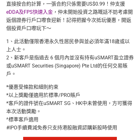
直接按合約計算，一張合約只係需要US$0.99！仲支援
eDDA及FPS快速入金
，仲未開始投資之路嘅話不妨考慮開
返個證券行戶口嚟食迎新！記得把握今次抵玩優惠，開返
個投資戶口嚟玩下～
1、此活動僅限香港永久性居民參與並必須年滿18歲或以
上人士。
2、新客戶是指過去 6 個月內並沒有持有uSMART盈立證券
或uSMART Securities (Singapore) Pte Ltd的任何交易賬
戶。
*優惠受條款和細則約束
*以上獎勵僅適用於標準/PRO賬戶
*客戶的證件號在uSMART SG、HK中未曾使用，方可獲得
本次活動獎勵。
^標準客戶適用
#IPO手續費減免券只支持
港
股
融資認購
新股
時
使用