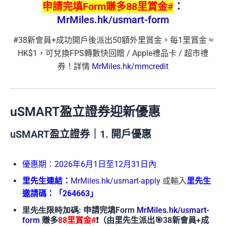
申請完填Form賺多88里賞金#
：
MrMiles.hk/usmart-form
#38新會員+成功開戶後派出50額外里賞金。每1里賞金 ≈
HK$1，可兌換FPS轉數快回贈 / Apple禮品卡 / 超市禮
券！詳情
MrMiles.hk/mmcredit
uSMART盈立證券迎新優惠
uSMART盈立證券｜1. 開戶優惠
優惠期：2026年6月1日至12月31日內
里先生連結
：
MrMiles.hk/usmart-apply
或輸入
里先生
邀請碼：「264663」
里先生限時加碼:
申請完填Form
MrMiles.hk/usmart-
form
賺多
88里賞金#
❗️（由里先生派出🎯38新會員+成