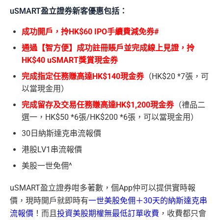
uSMART盈立證券新客優惠包括：
成功開戶，拎HK$60 IPO手續費減免券#
通過【智方便】成功註冊賬戶並完成線上見證，拎
HK$40 uSMART獎賞現金券
完成指定任務賺高達HK$140現金券
（HK$20 *7張，可
以當現金用）
完成留存及交易任務賺高達HK$1,200現金券
（禮品二
選一，HK$50 *6張/HK$200 *6張，可以當現金用）
30日納斯達克串流報價
港股LV1串流報價
美股一世免佣^
uSMART盈立證券咁多著數，個App仲可以提供實時報
價，現時開戶就即時有
一世美股免佣
＋30天的納斯達克串
流報價
！而且
投資美股期權無最低訂單收費
，收費都只會