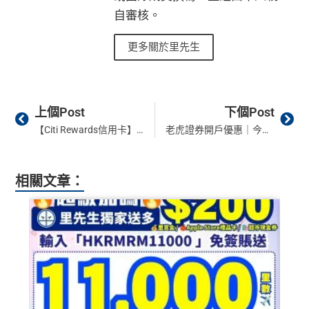
自審核。
更多關於里先生
Prev
Ne
上個Post
下個Post
【Citi Rewards信用卡】2026 迎新送 HK$1,600現金回贈！享高達3%積分回贈(8.1x/$1.85=1里)可換Asia Miles/Avios都得
老虎證券開戶優惠｜今期迎新送里先生額外高達538里賞金#＋高達HK$2,588迎新獎賞！
相關文章：