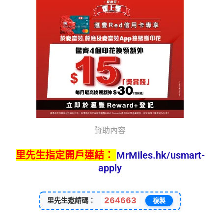
贊助內容
里先生指定開戶連結：
MrMiles.hk/usmart-
apply
264663
里先生邀請碼：
複製