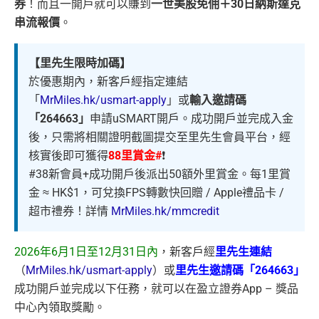
券
！而且一開戶就可以賺到
一世美股免佣＋30日納斯達克
串流報價
。
【里先生限時加碼】
於優惠期內，新客戶經指定連結
「
MrMiles.hk/usmart-apply
」或
輸入邀請碼
「264663」
申請uSMART開戶。成功開戶並完成入金
後，只需將相關證明截圖提交至里先生會員平台，經
核實後即可獲得
88里賞金#
❗️
#38新會員+成功開戶後派出50額外里賞金。每1里賞
金 ≈ HK$1，可兌換FPS轉數快回贈 / Apple禮品卡 /
超市禮券！詳情
MrMiles.hk/mmcredit
2026年6月1日至12月31日內
，新客戶經
里先生連結
（
MrMiles.hk/usmart-apply
）或
里先生邀請碼「264663」
成功開戶並完成以下任務，就可以在盈立證券App – 獎品
中心內領取獎勵。