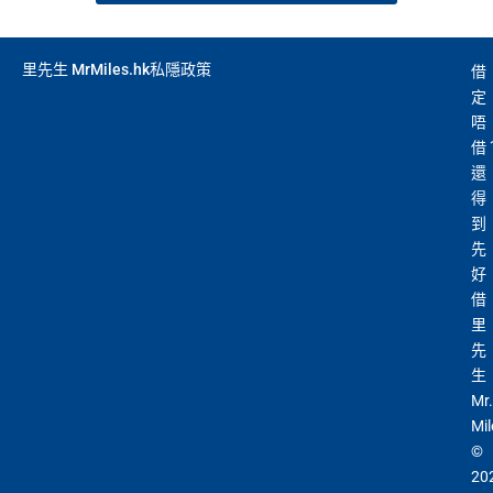
里先生 MrMiles.hk私隱政策
借
定
唔
借
還
得
到
先
好
借
里
先
生
Mr.
Mil
©
20