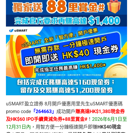
uSMART盈立證券 8月開戶優惠用里先生uSMART優惠碼
promo code
「264663」
成功開戶
賺高達HK$1,380現金券
及HK$60 IPO手續費減免券+88里賞金#
！
2026年6月1日至
12月31日內
，用智方便一分鐘極速開戶即賺
HK$40現金