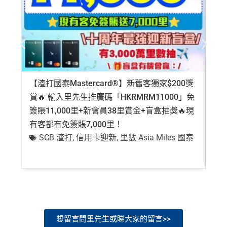
【渣打國泰Mastercard®】新舊客獨家$200獎
AE
賞🔥 輸入里先生推廣碼「HKRMRM11000」免
登記
簽賬11,000里+新會員38里賞金+盲盒抽獎🔥現
萬高
有客都有免簽賬7,000里！
有
SCB 渣打
,
信用卡迎新
,
里數-Asia Miles 國泰
+
想留言問里先生或睇大家的留言>>