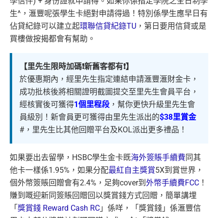
學信件) + 身份證就申請得。如果你係指定學院之全日制學
生^，滙豐呢張學生卡絕對申請得過！特別係學生應早日有
佔貸紀錄可以建立起
環聯信貸紀錄TU
，第日要用信貸或是
買樓做按揭都會有幫助。
【里先生限時加碼❗️新舊客都有❗️】
於優惠期內，經里先生指定連結申請滙豐滙財金卡，
成功批核後將相關證明截圖提交至里先生會員平台，
經核實後可獲得
1個里程段
，幫你更快升級里先生會
員級別！新會員更可獲得由里先生派出的
$38里賞金
#，里先生比其他回贈平台及KOL派出更多禮品！
如果要出去留學，HSBC學生金卡既
海外簽賬手續費
同其
他卡一樣係1.95%，如果分配
最紅自主獎賞
5X到賞世界，
個外幣簽賬回贈會有2.4%，足夠cover到
外幣手續費FCC
！
賺到嘅迎新同簽賬回贈回以獎賞錢方式回贈，簡單講埋
「
獎賞錢 Reward Cash RC
」係咩，「獎賞錢」係滙豐信