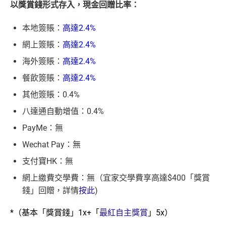
以獎賞錢形式存入，現金回贈比率：
本地簽賬：
高達2.4%
網上簽賬：
高達2.4%
海外簽賬：
高達2.4%
餐飲簽賬：
高達2.4%
其他簽賬：0.4%
八達通自動增值：0.4%
PayMe：無
Wechat Pay：無
支付寶HK：無
網上繳費交學費：無（宜家交學費享高達$400「獎賞
錢」回贈，詳情
按此
)
*（基本「獎賞錢」1x+「
最紅自主獎賞
」5x）