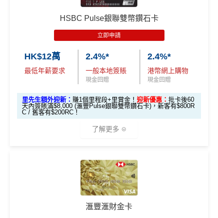
ature卡基本迎
錢」
錢」
🎁
迎新禮遇
❎
缺點
新*
獎賞錢有效期於簽賬後最多2年，最少1年(按簽賬年度
HSBC Pulse銀聯雙幣鑽石卡
計算)
滙豐easy信用卡迎新
立即申請
「現金套現」
無得開附屬卡
滙豐Easy信用卡申請網址
：
MrMiles.hk/hsbc-visa-applica
分期計劃優惠
查看更多信用卡詳情及分析...
$200 「獎賞
HK$12萬
2.4%*
2.4%*
tion
（≥HK$20,00
不適用
查看更多信用卡詳情及分析...
錢」
最低年薪要求
一般本地簽賬
港幣網上購物
0，12個月或以
里先生加碼：
申請完填Form
MrMiles.hk/hsbc-easy-for
現金回贈
現金回贈
上還款期）
m
賺1個里程段+
里賞金
❗️（由里先生派出🎯38新會員額
里先生額外迎新：
賺1個里程段+里賞金！
迎新優惠：
批卡後60
外里賞金#）
天內簽賬滿$8,000 (滙豐Pulse銀聯雙幣鑽石卡)，新客有$800R
$1,000「獎賞
$200「獎賞
C / 舊客有$200RC！
合共高達
錢」 (相等於1
錢」 (相等於2,
#每1里賞金 ≈ HK$1，可兌換FPS轉數快回贈！詳情
MrMil
了解更多
0,000里)
000里)
es.hk/mmcredit
*持卡人需於發卡後60日內完成累積簽賬滿
HK$8,000
要
*（基本「獎賞錢」0.4%+「
最紅自主獎賞
」2%）
滙豐easy卡迎
全新信用卡客
現有信用卡客
求。
不可獲享迎新
：於合資格信用卡批核日起計之過去1
🎁
迎新禮遇
新優惠
戶
戶
2個月內曾取消任何滙豐個人信用卡基本卡。 迎新條款：
HSBC
銀聯雙幣Pulse鑽石卡迎新
滙豐迎新條款
$600「獎賞
$200 「獎賞
❎
優點
滙豐滙財金卡
滙豐 Pulse銀聯卡申請網址
：
MrMiles.hk/hsbc-unionpay-a
錢」或 35,000
錢」或 15,000