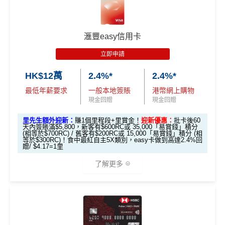
🎁
迎新禮遇
0里）
0里）
0里）
不可獲享迎新
：於合資格信用卡批核日起計之過去12個月
HSBC Visa Signature信用卡迎新
內曾取消任何滙豐個人信用卡基本卡。 迎新條款：
滙豐迎
*持卡人需於發卡後60日內完成累積簽賬滿
HK$8,000
要
新條款
滙豐easy信用卡
滙豐 Visa Signature信用卡申請網址
：
MrMiles.hk/hsbc-v
求。
不可獲享迎新
：於合資格信用卡批核日起計之過去1
✅
優點
s-apply
2個月內曾取消任何滙豐個人信用卡基本卡。 迎新條款：
立即申請
滙豐迎新條款
里先生加碼：
申請完填Form
MrMiles.hk/hsbc-vs-form
HK$12萬
2.4%*
2.4%*
永久免年費
✅
優點
賺1個里程段+
里賞金
❗️（由里先生派出🎯38新會員額外
最低年薪要求
一般本地簽賬
港幣網上購物
簡化回贈方式，無需登記，無最低簽賬要求，網上簽
里賞金#）
現金回贈
現金回贈
賬4%回贈！指定商戶 8% 回贈！
首年免年費
#每1里賞金 ≈ HK$1，可兌換FPS轉數快回贈！詳情
MrMil
里先生額外迎新：
賺1個里程段+里賞金！
迎新優惠：
批卡後60
夠彈性，以
「獎賞錢」RC
形式存入，可以配合HSBC
係Agoda book酒店同國泰買機票有優惠
天內簽賬滿$5,800，新客有$600RC或 35,000「易賞錢」積分
es.hk/mmcredit
Reward+ App「賞付款」功能抵扣簽賬交易，亦可以
(相等於$700RC) / 舊客有$200RC或 15,000「易賞錢」積分 (相
增加至19種飛行常客計劃或酒店獎勵計劃，拎嚟兌換
等於$300RC)！食中最紅自主5X類別，easy卡做到高達2.4%回
直接轉換為里數或喺
e-Shop
換禮品／coupon
贈/ $4.17=1里
里數或者酒店staycation都得！
每月結單週期首HK$10,000網上繳費有0.4%回贈，市
了解更多
滙豐Visa Sign
八達通增值及eBanking繳費都有回贈
全新信用卡客
現有信用卡客
面上絕大部份銀行已沒有相關回贈
ature卡迎新優
戶
戶
HSBC信用卡優惠
夠多夠密
惠
直接
轉換「獎賞錢」至里數戶口
免手續費
*基本「獎賞錢」0.4%+「
最紅自主獎賞
」賞家居 2% **基
滙豐EveryMile信用卡仲送埋每年
HSBC免費旅遊保險
本「獎賞錢」0.4%+「
最紅自主獎賞
」賞家居 2% + 易賞
❎
缺點
滙豐Visa Sign
免費機場貴賓室
+
機場酒吧Intervals
俾你玩
$800「獎賞
$200 「獎賞
錢2.4% = 4.8% 或 $2.08/里