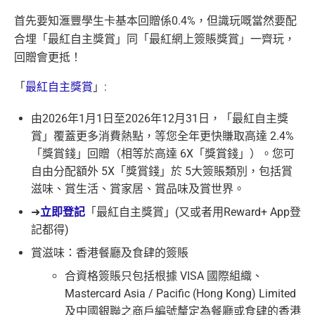
首先要知滙豐學生卡基本回贈係
0.4%
，但識玩嘅當然要配
合埋「最紅自主獎賞」同「最紅網上簽賬獎賞」一齊玩，
回贈會更抵！
「
最紅自主獎賞
」
:
由
2026
年
1
月
1
日至
2026
年
12
月
31
日，「最紅自主獎
賞」覆蓋更多消費熱點，等您全年更快賺取高達
2.4%
「獎賞錢」回贈（相等於高達
6X
「獎賞錢」）。您可
自由分配額外
5X
「獎賞錢」於
5
大簽賬類別，包括賞
滋味、賞生活、賞家居、賞品味及賞世界。
➜
立即登記
「最紅自主獎賞」
(
又或者用
Reward+ App
登
記都得
)
賞滋味：香港餐廳及食肆的簽賬
合資格簽賬只包括根據
VISA
國際組織、
Mastercard Asia / Pacific (Hong Kong) Limited
及中國銀聯之商戶編號釐定為餐廳或食肆的香港