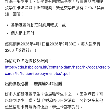
作為一張學生卡，交學費有回贈係基本。於優惠期內用呢
張學生卡透過以下滙豐嘅網上渠道交學費就有
2.4%
「獎賞
錢」回贈：
香港滙豐流動理財應用程式；或
個人網上理財
優惠期係
2026
年
4
月
1
日至2026年9月30日
，每人最高有
$200
「獎賞錢」
！
詳情可以睇返條款及細則：
https://cdn.hsbc.com.hk/content/dam/hsbc/hk/docs/credit-
cards/tc/tuition-fee-payment-tcs1.pdf
出街食飯必備
──
賺高達
2.4%
回贈
好多人都話滙豐學生卡係最強學生卡之一，因為呢張卡可
以賺到唔少回贈，幫手慳返唔少日常消費。另外好多其他
滙豐信用卡有嘅折扣優惠，學生卡都享受到。