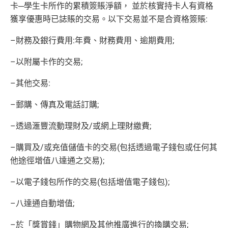
卡
─
學生卡所作的累積簽賬淨額，
並於核實持卡人有資格
獲享優惠時已誌賬的交易。以下交易並
不是合資格簽賬
:
–
財務及銀行費用
:
年費、財務費用、逾期費用
;
–
以附屬卡作的交易
;
–
其他交易
:
–
郵購、傳真及電話訂購
;
–
透過滙豐流動理財及
/
或網上理財繳費
;
–
購買及
/
或充值儲值卡的交易
(
包括透過電子錢包或任何其
他途徑增值八達通之交易
);
–
以電子錢包所作的交易
(
包括增值電子錢包
);
–
八達通自動增值
;
–
於「獎賞錢」購物網及其他推廣進行的換購交易
;