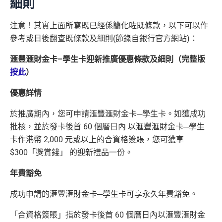
細則
注意！
其實上面所寫既已經係簡化咗既條款，以下可以作
參考或日後翻查既條款及細則
(
節錄自銀行官方網站
)
：
滙豐滙財金卡
–
學生卡迎新推廣優惠條款及細則（完整版
按此
）
優惠詳情
於推廣期內，您可申請滙豐滙財金卡
─
學生卡。如獲成功
批核，並於發卡後首
60
個曆日內
以滙豐滙財金卡
─
學生
卡作港幣
2,000
元或以上的合資格簽賬，您可獲享
$300
「獎賞錢」
的迎新禮品一份。
年費豁免
成功申請的滙豐滙財金卡
─
學生卡可享永久年費豁免。
「合資格簽賬」
指於發卡後首
60
個曆日內以滙豐滙財金