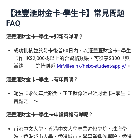
【滙豐滙財金卡-學生卡】常見問題
FAQ
滙豐滙財金卡
–
學生卡迎新有咩呢？
成功批核並於發卡後首
60
日內，以滙豐滙財金卡
–
學生
卡作
HK$2,000
或以上的合資格簽賬，可獲享
$300
「獎
賞錢」
！
詳情睇返
MrMiles.hk/hsbc-student-apply/
。
滙豐滙財金卡
–
學生卡有年費嗎？
呢張卡永久年費豁免，正正就係滙豐滙財金卡
–
學生卡
賣點之一～
滙豐滙財金卡
–
學生卡申請資格有咩呢？
香港中文大學、香港中文大學專業進修學院、珠海學
院、香港城市大學、香港城市大學專業進修學院、香港