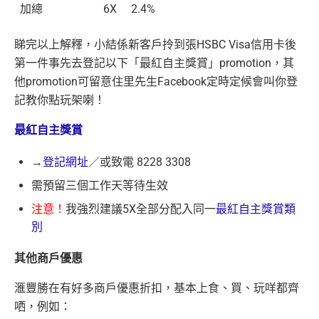
加總
6X
2.4%
睇完以上解釋，小結係新客戶拎到張HSBC Visa信用卡後
第一件事先去登記以下「最紅自主獎賞」promotion，其
他promotion可留意住里先生Facebook定時定候會叫你登
記教你點玩架喇！
最紅自主獎賞
→
登記網址
／或致電 8228 3308
需預留三個工作天等待生效
注意！
我強烈建議5X全部分配入同一
最紅自主獎賞類
別
其他商戶優惠
滙豐勝在有好多商戶優惠折扣，基本上食、買、玩咩都齊
哂，例如：