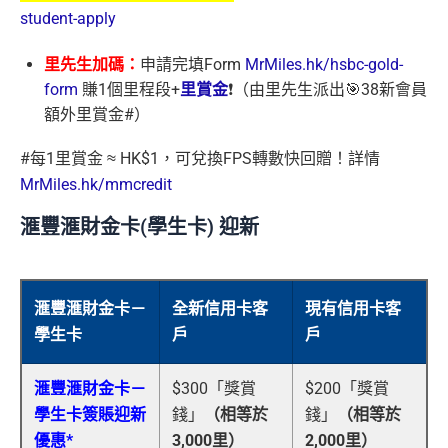
student-apply
里先生加碼：
申請完填Form
MrMiles.hk/hsbc-gold-
form
賺1個里程段+
里賞金
❗️（由里先生派出🎯38新會員
額外里賞金#）
#每1里賞金 ≈ HK$1，可兌換FPS轉數快回贈！詳情
MrMiles.hk/mmcredit
滙豐滙財金卡(學生卡) 迎新
滙豐滙財金卡－
全新信用卡客
現有信用卡客
學生卡
戶
戶
滙豐滙財金卡－
$300「獎賞
$200「獎賞
學生卡簽賬迎新
錢」
（相等於
錢」
（相等於
優惠*
3,000里）
2,000里）