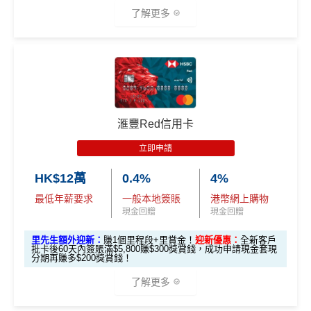
了解更多
*本地交通出行簽賬、本地咖啡店及輕便美食簽賬及網上
娛樂平台簽賬高達2.5%回贈，詳情睇返
HSBC EveryMile
信用卡
分析
🎁
迎新禮遇
滙豐Red信用卡
滙豐EveryMile信用卡迎新
立即申請
滙豐 EveryMile信用卡申請網址
：
MrMiles.hk/hsbc-mile-a
HK$12萬
0.4%
4%
pply
最低年薪要求
一般本地簽賬
港幣網上購物
里先生加碼：
申請完填Form
MrMiles.hk/hsbc-em-for
現金回贈
現金回贈
m
賺1個里程段+
里賞金
❗️（由里先生派出🎯38新會員額
里先生額外迎新：
賺1個里程段+里賞金！
迎新優惠：
全新客戶
外里賞金#）
批卡後60天內簽賬滿$5,800賺$300獎賞錢，成功申請現金套現
分期再賺多$200獎賞錢！
#每1里賞金 ≈ HK$1，可兌換FPS轉數快回贈！詳情
MrMil
了解更多
es.hk/mmcredit