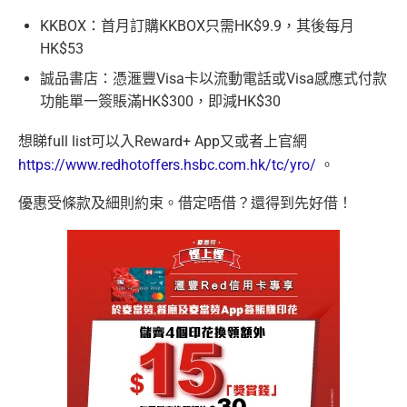
KKBOX
：首月訂購
KKBOX
只需
HK$9.9
，其後每月
HK$53
誠品書店：憑滙豐
Visa
卡以流動電話或
Visa
感應式付款
功能單一簽賬滿
HK$300
，即減
HK$30
想睇
full list
可以入
Reward+ App
又或者上官網
https://www.redhotoffers.hsbc.com.hk/tc/yro/
。
優惠受條款及細則約束。借定唔借？還得到先好借！