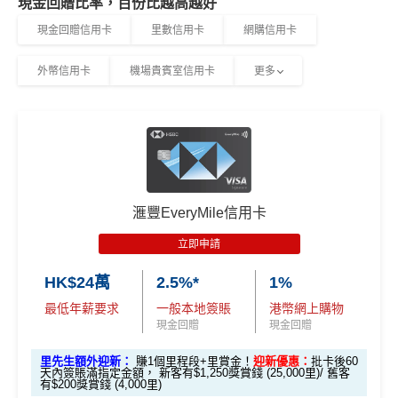
現金回贈比率，百份比越高越好
現金回贈信用卡
里數信用卡
網購信用卡
外幣信用卡
機場貴賓室信用卡
更多
滙豐EveryMile信用卡
立即申請
HK$24萬
2.5%*
1%
最低年薪要求
一般本地簽賬
港幣網上購物
現金回贈
現金回贈
里先生額外迎新：
賺1個里程段+里賞金！
迎新優惠：
批卡後60
天內簽賬滿指定金額， 新客有$1,250獎賞錢 (25,000里)/ 舊客
有$200獎賞錢 (4,000里)