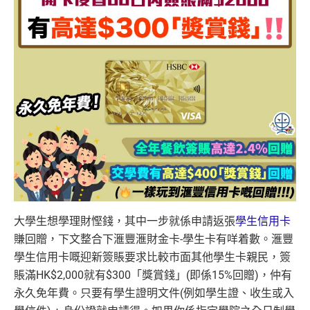
大學生想學理財慳錢，其中一步就係申請返張
學生信用卡
賺回贈，下文整合下滙豐滙財金卡-學生卡有咩着數。滙豐
學生信用卡嘅迎新簽賬要求比較市面其他學生卡親民，簽
賬滿HK$2,000就有$300「獎賞錢」(即係15%回贈)，仲有
永久免年費。只要有學生證明文件(例如學生證、收生或入