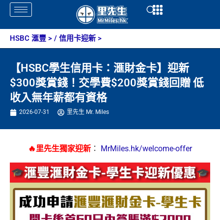
Skip
Open
Open
to
content
HSBC 滙豐
> /
信用卡迎新
>
【HSBC學生信用卡：滙財金卡】迎新
$300獎賞錢！交學費$200獎賞錢回贈 低
收入無年薪都有資格
2026-07-31
里先生 Mr. Miles
🔥里先生獨家迎新
：
MrMiles.hk/welcome-offer