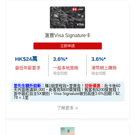
🎁
迎新禮遇
現有客
全新客
全新客
滙豐EveryMile卡
戶簽
滙豐 Red Card申請網址
：
MrMiles.hk/hsbc-red-apply
戶簽$2.
戶簽$8,
迎新優惠
$8,000
5萬*
000*
*
里先生加碼：
申請完填Form
MrMiles.hk/hsbc-red-for
滙豐Visa Signature卡
m
賺1個里程段+
里賞金
❗️（由里先生派出🎯38新會員額
立即申請
外里賞金#）
HSBC EveryMile
$1,250
$800 R
$200 R
卡基本迎新
RC
C
C
HK$24萬
3.6%*
3.6%*
#每1里賞金 ≈ HK$1，可兌換FPS轉數快回贈！詳情
MrMil
es.hk/mmcredit
全新信用卡客戶基本迎新
：
最低年薪要求
一般本地簽賬
港幣網上購物
「現金套現」 分
現金回贈
現金回贈
期計劃優惠 （≥H
$200 R
$200 R
累積合資格簽賬滿HK$5,800 ：
不適用
K$20,000，12個
C
C
里先生額外迎新：
賺1個里程段+里賞金！
迎新優惠：
批卡後60
基本迎新賺
$300
「獎賞錢」
天內簽賬滿$8,000，新客有$800獎賞錢 / 舊客有$200獎賞錢！
月或以上還款期）
食中最紅自主5X類別，Visa Signature做到高達3.6%回贈 / $2.
78 = 1里
啟動新卡後再成功申請「現金套現」分期計劃，獲批
金額達港幣20,000元或以上，並選擇12個月或以上還
高達$1,
高達$1,
高達$2
了解更多
款期，享
$200
「獎賞錢」（相等於2,000里）
450 RC
000 RC
00 RC
合共所得
（相等
（相等
（相等
加總以上，迎新合共賺
高達$500
「獎賞錢」(相等於5,0
於29,00
於20,00
於4,00
*以上為最高之回贈，需配合
HSBC最紅自主獎賞
5X
00里數)