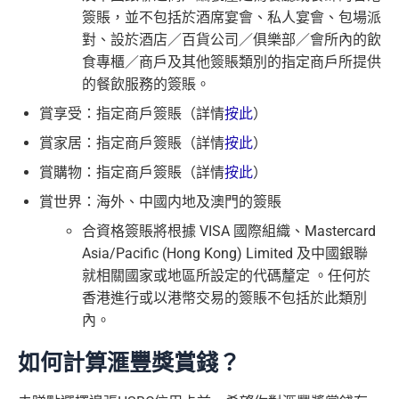
簽賬，並不包括於酒席宴會、私人宴會、包場派
對、設於酒店／百貨公司／俱樂部／會所內的飲
食專櫃／商戶及其他簽賬類別的指定商戶所提供
的餐飲服務的簽賬。
賞享受：指定商戶簽賬（詳情
按此
）
賞家居：指定商戶簽賬（詳情
按此
）
賞購物：指定商戶簽賬（詳情
按此
）
賞世界：海外、中國内地及澳門的簽賬
合資格簽賬將根據
VISA
國際組織、
Mastercard
Asia/Pacific (Hong Kong) Limited
及中國銀聯
就相關國家或地區所設定的代碼釐定
。任何於
香港進行或以港幣交易的簽賬不包括於此類別
內。
如何計算滙豐獎賞錢？