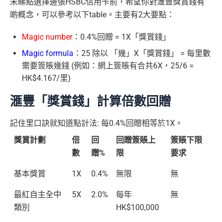
未睇點選擇邊張HSBC信用卡前，希望你對滙豐獎賞錢有
啲概念，可以參考以下table。主要有2大要點：
Magic number
：0.4%回贈 = 1X「獎賞錢」
Magic formula
：25 除以 「幾」X「獎賞錢」 = 每里數
需要簽賬幾錢 (例如：網上簽賬有合共6X，25/6 =
HK$4.167/里)
滙豐「獎賞錢」計算倍數回贈
記住里口訣就知道點計法: 每0.4%回贈相等於1X。
獎賞計劃
倍
回
回贈簽賬上
簽賬下限
數
贈%
限
要求
基本獎賞
1X
0.4%
無限
無
最紅自主全中
5X
2.0%
每年
無
類別
HK$100,000