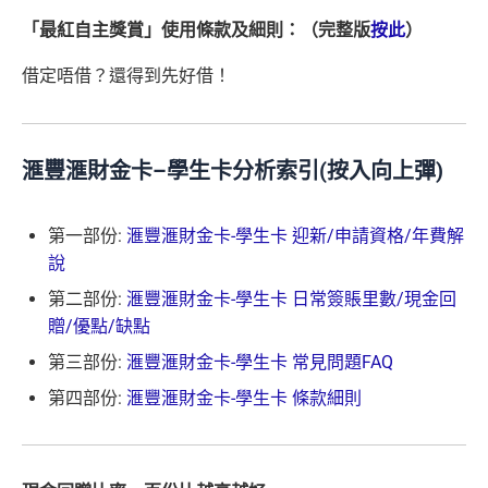
「最紅自主獎賞」使用條款及細則：（完整版
按此
）
借定唔借？還得到先好借！
滙豐滙財金卡
–
學生卡分析索引
(
按入向上彈
)
第一部份:
滙豐滙財金卡-學生卡 迎新/申請資格/年費解
說
第二部份:
滙豐滙財金卡-學生卡 日常簽賬里數/現金回
贈/優點/缺點
第三部份:
滙豐滙財金卡-學生卡 常見問題FAQ
第四部份:
滙豐滙財金卡-學生卡 條款細則