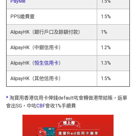
PayMe
1.5%
PPS繳費靈
1.5%
AlipayHK（銀行戶口及餘額付款）
1%
AlipayHK（中銀信用卡）
1.2%
AlipayHK（
恒生信用卡
）
1.3%
AlipayHK（其他信用卡）
1.5%
*
淘寶用香港信用卡俾錢default咗會轉做港幣結賬，返單
會出SG，中咗
CBF
會收1%手續費