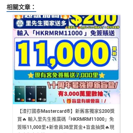
AE
積分無限期
，AE積分可兌換至10間航空公司夥伴之
迎
相關文章：
年費要$2,200，即使有
AE白金卡
都不能免年費
查看更多信用卡詳情及分析...
飛行里數（
行政費亦將全免
）：Asia Miles, Avios、E
新
mirates、Finnair及KrisFlyer等里數計劃都有份：18,00
海外簽賬手續費小貴，有2%收費(其他卡做緊1至1.9
項
0運通積分= 1,000里→
AE積分兌換里數
5%)
目
全年積分獎賞
：靈活運用美國運通積分兌換現金券／P
轉換成飛行里數手續費每次$400
ay with Points / 憑分繳費、Travel with Points憑分預訂
H
行程（2024年9月30日前：150AE 積分兌換至HK
K
查看更多信用卡詳情及分析...
$1）、酒店積分（
Marriott Bonvoy積分
或是
Hilton Hon
$5
首3個月內
用基本卡或附屬卡為手機八達通包括
ors積分
）、生活家品等
0
iPhone、Apple Watch或Android手機，單次增
簽
（
主卡及附屬卡
）
可以憑卡進入香港機場
Plaza Premi
值淨HK$600
賬
um Lounge
貴賓候機室，每曆年上限合共
8次
。了解更
回
多：
AE Explorer lounge 貴賓室
贈
全年電影優惠
：專享香港百老匯院線4DX、3D、2D及
IMAX 電影正價戲票9折優惠
76
免費旅遊保障
：旅遊意外保障金額高達HK$350萬（需
【渣打國泰Mastercard®】新舊客獨家$200獎
AE
萬
以AE Explorer卡訂機票）
賞🔥 輸入里先生推廣碼「HKRMRM11000」免
登記
積
首6個月內
累積簽賬滿HK$6萬有
32萬積分
於
第
分
15至17個月
期間，進行一次任何金額的合資格
簽賬11,000里+新會員38里賞金+盲盒抽獎🔥現
萬高
網上購物安全保證
：以
AE Explorer卡簽賬可享退貨保