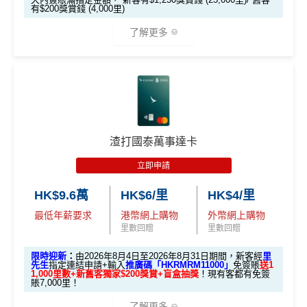
夠彈性，以
「獎賞錢」RC
形式存入，可以配合HSBC
0
X
有$200獎賞錢 (4,000里)
（2
外幣神卡免1.95%手續費
：只要揀儲「亞洲萬里通」里
Reward+ App「賞付款」功能抵扣簽賬交易，亦可以
0
T
EarnMORE加碼2%現金回贈條款：
按此
026
0
R
了解更多
數，所有
外幣手續費及CBF
都免！
直接轉換為里數或喺
e-Shop
換禮品／coupon
✅
優點
年8
邀請
邀請
M
A
複
複
介面體驗 (UX)
：App 介面極度流暢，即時顯示回贈，比起
每月結單週期首HK$10,000網上繳費有0.4%回贈，市
製
製
O
V
月1
碼：
碼：
傳統銀行 App 好用得多。詳情可參考
Mox 活期存款利息
X
E
面上絕大部份銀行已沒有相關回贈
日至
*本地交通出行簽賬、本地咖啡店及輕便美食簽賬及網上
本地港幣簽賬
統一
現金回贈2%
M
L
攻略
。
8月
娛樂平台簽賬高達2.5%回贈，詳情睇返
HSBC EveryMile
直接
轉換「獎賞錢」至里數戶口
免手續費
R
M
綁定電子錢包繳費都有回贈！2%
31
M
R
信用卡
分析
❎
缺點
查看更多信用卡詳情及分析...
M
八達通自動增值都有回贈！0.4%
日期
🎁
迎新禮遇
渣打國泰萬事達卡
間）
唔洗煩，所有本地簽賬統一2%啱晒唔儲里數又唔追優
滙豐EveryMile信用卡迎新
惠嘅朋友
獎賞錢有效期於簽賬後最多2年，最少1年(按簽賬年度
立即申請
想儲「亞洲萬里通」
計算)
滙豐 EveryMile信用卡申請網址
：
MrMiles.hk/hsbc-mile-a
海外簽賬都有回贈2%
適合
鍾意直接賺 Cash / 最
里數換免費機票去旅
HK$9.6萬
HK$6/里
HK$4/里
pply
對象
近有大額簽賬
門檻低，學生卡都做到2%回贈！
行嘅朋友
最低年薪要求
港幣網上購物
外幣網上購物
查看更多信用卡詳情及分析...
里先生加碼：
申請完填Form
MrMiles.hk/hsbc-em-for
里數回贈
里數回贈
❎
缺點
1. M
m
賺1個里程段+
里賞金
❗️（由里先生派出🎯38新會員額
限時迎新
：
由2026年8月4日至2026年8月31日期間，新客經
里
ox
簽HK$4,000回額外
HK
簽HK$10,000賺17,000
外里賞金#）
先生
指定連結申請+輸入
推廣碼「HKRMRM11000」
免簽賬
送1
1,000里數+新舊客獨家$200獎賞+盲盒抽獎
！現有客都有免簽
加碼至2%有每半年上限HK$8萬
，夠數可停，轉玩返
迎新
$1,000
現金
「亞洲萬里通」里數
賬7,000里！
#每1里賞金 ≈ HK$1，可兌換FPS轉數快回贈！詳情
MrMil
渣打Simply Cash
獎賞
es.hk/mmcredit
了解更多