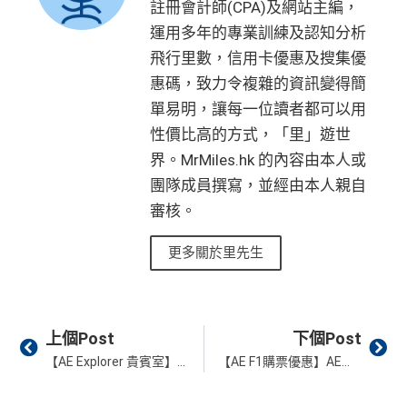
註冊會計師(CPA)及網站主編，
有金融產品和服務均以他們作準，
請參閱
相關
金融機構的
得傾的)
（主卡）
美心指定中西食府惠顧晚膳堂食自主餐牌食
金
外里賞金）
網站為產品資訊的最更新版本。
本網站產品之比較結果建
運用多年的專業訓練及認知分析
品﹐星期一至四：2-3人有6折，4-12人有75折 / 星期五
AE啲卡勝在食
信用卡迎新
基本上你簽到嘅賬就當合資
#
基
於
客觀分析，
因此就算獲第三方廣告客戶贊助，我們並
飛行里數，信用卡優惠及搜集優
至日：2-12人有75折
格簽賬，無再細分
信用卡交保險
/醫療/
廣告費
/交租果啲
不會特別註明。
Disclaimer: At MrMiles, we strive to keep
免責聲明：里先生努力保持信息準確。
若
任何信息與你到
唔計，所以可以放心簽。
惠碼，致力令複雜的資訊變得簡
（主卡及附屬卡）
惠顧聘珍樓、名都酒樓及名都﹐
晚
our information accurate and up to date. This information
訪之金融機構、
服務供應商或特定產品網站有所出入，
所
以上迎新連同基本積分合共有
高達1,440,000 AE積分
單易明，讓每一位讀者都可以用
膳堂食自選主餐牌食品及飲品有7折
may be different than what you see when you visit a finan
有金融產品和服務均以他們作準，
請參閱
相關
金融機構的
#每1里賞金 ≈ HK$1，可兌換FPS轉數快回贈！詳情
MrMil
(=80,000里數) + HK$50簽賬回贈
，
獎賞由AE直接存
性價比高的方式，「里」遊世
（主卡及附屬卡）
Mira Dining 旗下指定餐廳國金軒 (if
cial institution, service provider or specific product’s site. F
網站為產品資訊的最更新版本。
本網站產品之比較結果建
AE Explorer Card
優點
入。同埋
88里賞金#
(由里先生派出)。
現有美國運通基
es.hk/mmcredit
c)、 翠亨邨，
晚膳堂食自選主餐牌食品及飲品7折
，及
界。MrMiles.hk 的內容由本人或
or any discrepancy in product information, please refer to t
基
於
客觀分析，
因此就算獲第三方廣告客戶贊助，我們並
本卡會員**
：迎新高達
76萬AE
積分
(可換42,222里)+88里
自選主餐牌食品外賣自取低至75折
he financial institution’s website for the most updated versi
不會特別註明。
Disclaimer: At MrMiles, we strive to keep
團隊成員撰寫，並經由本人親自
賞金#(由里先生派出)
迎新資格：現時持有或於申請日期
首年免年費而且
AE Explorer一年有8次機場貴賓室
免費
on. All financial products and services are presented witho
our information accurate and up to date. This information
（主卡及附屬卡）
星期五係百老匯、PALACE或AMC
審核。
起計過去 12 個月內
曾持有或取消
任何由美國運通香港批
用（2026年起有條件）
ut warranty. Additionally, this site may be compensated thr
may be different than what you see when you visit a finan
睇戲買一送一
核的信用卡或簽賬卡（不包括美國運通白金卡/半島白金
最新已經加埋
Intervals
(小食飲品套餐) 可以去R
ough third party advertisers. However, the results of our c
cial institution, service provider or specific product’s site. F
更多關於里先生
卡）之基本卡會員。
全年盡享 city’super、LOG-ON 及 cookedDeli
97折
優
oots98 或 Lee Fa Yuen Express到攞份餐
omparison tools which are not marked as sponsored are a
or any discrepancy in product information, please refer to t
惠
lways based on objective analysis first.
留意AE Explorer可以用既Lounge唔係
AE Centu
he financial institution’s website for the most updated versi
積分無限期
A
rion Lounge
而係環亞機場貴賓室
on. All financial products and services are presented witho
查看更多信用卡詳情及分析...
Prev
Ne
E
ut warranty. Additionally, this site may be compensated thr
上個Post
下個Post
每曆年首$120,000簽賬$6=1里
每年簽賬達HK$150,000，可獲豁免下年度HK
白
ough third party advertisers. However, the results of our c
【AE Explorer 貴賓室】可以帶人? 1年8次免費入機場Lounge攻略(有條件)+首年免年費
【AE F1購票優惠】AE信用卡會員專享！預訂2026新加坡大獎賽 Sky Suite VIP包廂門票！
$2,200之基本卡會籍年費，亦可繼續使用首2張
❎
缺點
金
omparison tools which are not marked as sponsored are a
附屬卡而無須繳付年費
卡
現有客戶迎新優惠詳情
lways based on objective analysis first.