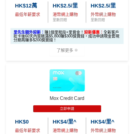
每個戶口之現金回贈換領金額最低為港幣50元
2.
HK$12萬
HK$2.5/里
HK$2.5/里
里先
網上ebanking繳費/交保費無回贈
最低年薪要求
港幣網上購物
外幣網上購物
發卡後頭90日內
HK$500 現金回贈
生額
里數回贈
里數回贈
簽滿HK$8,500
成功申請信用卡3個月0息「月結單分期」計劃後，每
外獎
港幣180元之簽賬分期金額，渣打將扣除港幣1元現金
里先生額外迎新：
賺1個里程段+里賞金！
迎新優惠：
全新客戶
賞
批卡後60天內簽賬滿$5,800賺$300獎賞錢，成功申請現金套現
高達 HK$90,000 免息免手續
回贈。 如未合資格賺取現金回贈之簽賬，渣打亦將每
無簽賬要求
分期再賺多$200獎賞錢！
（要
費現金分期套現計劃
港幣180元之簽賬分期金額扣除港幣1元現金回贈。如
填表
簽夠HK$4,000賺額外
簽夠HK$10,000賺額外
了解更多
渣打「360 °全面賞」現金回贈結餘不足， 會以負數顯
→
M
HK$200禮品
HK$200禮品
發卡後頭90日內
HK$200 現金回贈 (只適用於
示。
rMil
簽滿HK$2,000
全日制大學/大專學生)
無得儲里數 (Sorry，我知off-topic但對我嚟講真係)
es.h
🎁
迎新禮遇
k/m
滙豐 Red Card申請網址
：
MrMiles.hk/hsbc-red-apply
有關迎新優惠換領短訊通知將於客戶之新卡已入賬金
ox-f
查看更多信用卡詳情及分析...
額達到指定合資格零售購物交易要求後2個月內發出。
or
里先生加碼：
申請完填Form
MrMiles.hk/hsbc-red-for
有關換領詳情請於收到迎新優惠換領短訊通知後參閱
m
）
Mox Credit Card
m
賺1個里程段+
里賞金
❗️（由里先生派出🎯38新會員額
OmyCard 手機應用程式。
外里賞金#）
立即申請
開戶首7日內存入HK
如客戶選擇 HK$500 現金回贈作迎新優惠，有關回贈
3.
首7日內存入HK$100,0
$100,000 (放60日) 及
HK$0
HK$4/里^
HK$4/里^
金額將於客戶之新卡已入賬金額達到指定合資格零售
#每1里賞金 ≈ HK$1，可兌換FPS轉數快回贈！詳情
MrMil
額外
00 (放60日)，送額外1
成功獲批信用卡，再
購物交易要求後2個月內，以現金回贈方式存入合資格
es.hk/mmcredit
全新信用卡客戶基本迎新
：
存款
1,000 「亞洲萬里通」
最低年薪要求
港幣網上購物
外幣網上購物