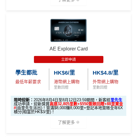
收1% CBF手續費
2.
電子錢包直接增值無得玩
里先
現有客
🎁迎新禮遇
E-banking同自動轉賬都無回贈
全新客
全新客
生額
滙豐EveryMile卡
戶簽
戶簽$2.
戶簽$8,
外獎
無得儲里數
A. 渣打信用卡
全新
客戶迎新
迎新優惠
$8,000
5萬*
000*
賞
*
（要
查看更多信用卡詳情及分析...
AE Explorer Card
優惠期：2026年8月4日至2026年8月31日
填表
簽夠HK$4,000賺額外
簽夠HK$10,000賺額外
HSBC EveryMile
$1,250
$800 R
$200 R
→
M
HK$200禮品
HK$200禮品
立即申請
✅經里先生指定連結+輸入里先生推廣碼「HKRMRM1
卡基本迎新
RC
C
C
rMil
1000」
申請渣打國泰Mastercard：
MrMiles.hk/cathay-
學生都批
HK$6/里
HK$4.8/里
es.h
card-apply
，成功批卡後，新客免簽賬先送
11,000里數
「現金套現」 分
k/m
最低年薪要求
港幣網上購物
外幣網上購物
❗️
期計劃優惠 （≥H
$200 R
$200 R
里數回贈
里數回贈
ox-f
不適用
K$20,000，12個
C
C
or
HKRMRM11000
里先生推廣碼：
複製
限時迎新：
2026年8月4日至8月12日23:59期間，新客經
里先生
月或以上還款期）
m
）
成功申請，迎新獎賞
高達32,805里數+$550簽賬回贈+88里賞金
#
(由里先生派出)！簽滿$8,000賺8,000里+登記本地簽賬全年6X
積分(相當於HK$3/里)！
✅申請完填
MrMiles.hk/cathay-card-form
賺多
HK$20
高達$1,
高達$1,
高達$2
開戶首7日內存入HK
0獎賞+新會員38
里賞金
@
❗️【由里先生派出】
3.
首7日內存入HK$100,0
了解更多
450 RC
000 RC
00 RC
$100,000 (放60日) 及
額外
00 (放60日)，送額外1
✅成功批卡後首兩個月內，簽滿指定金額可以賺以下
合共所得
（相等
（相等
（相等
成功獲批信用卡，再