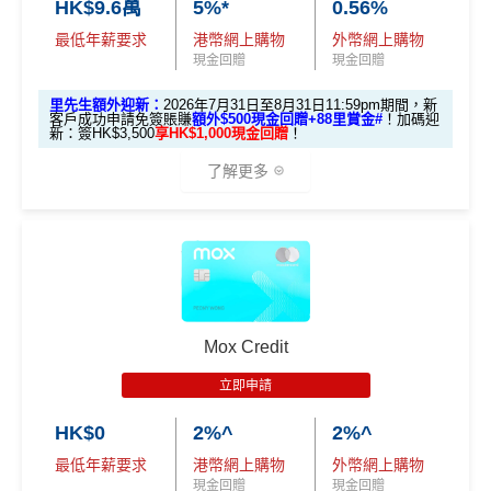
HK$9.6萬
5%*
0.56%
#每1里賞金 ≈ HK$1，可兌換FPS轉數快回贈！詳情
MrMil
以上加埋，迎新期內合共可享高達
HK$1,038
。
迎新優惠：批卡後60日內累積簽賬滿HK$5,000，新客
es.hk/mmcredit
全新信用卡客戶基本迎新
：
最低年薪要求
港幣網上購物
外幣網上購物
立即下載「AEON HK」手機App並輸入：
戶即可享
$700
+FUN Dollars
！
現金回贈
現金回贈
MrMiles.hk/aeon-apply
累積合資格簽賬滿HK$5,800 ：
迎舊優惠：現有恒生卡客戶都有
$300 +FUN Dollars
！
里先生額外迎新：
2026年7月31日至8月31日11:59pm期間，新
基本迎新賺
$300
「獎賞錢」
全日制大學/大專學生於批卡後首60日內累積簽賬滿HK
客戶成功申請免簽賬賺
額外$500現金回贈+88里賞金#
！
加碼迎
新：簽HK$3,500
享HK$1,000現金回贈
！
$2,000都有迎新優惠！
啟動新卡後再成功申請「現金套現」分期計劃，獲批
MILEWAKU
里先生推薦碼：
複製
了解更多
金額達港幣20,000元或以上，並選擇12個月或以上還
海外外幣簽賬可享高達
6% +FUN Dollars回贈
、網上零
款期，享
$200
「獎賞錢」（相等於2,000里）
售簽賬可享高達
5% +FUN Dollars回贈
、自選簽賬類別
📝
填Form賺額外138里賞金#/Apple Gift C
簽賬可享高達
1% +FUN Dollars回贈
，每月額外回贈上
加總以上，迎新合共賺
高達$500
「獎賞錢」(相等於5,0
🎁迎新禮遇
ard/超市禮券
：
MrMiles.hk/aeon-wakuwa
限$500 +FUN Dollars！^
00里數)
ku-form/
渣打Smart 卡迎新｜賺高達
HK$1,500
獎賞
✅
優點
#每1里賞金 ≈ HK$1，可兌換FPS轉數快回贈！詳情：
Mr
不可獲享迎新
：於合資格信用卡批核日起計之過去12個月
+88里賞金#
Miles.hk/mmcredit/
內曾取消任何滙豐個人信用卡基本卡。 迎新條款：
滙豐迎
Mox Credit
新條款
永久免年費
✅
優點
里先生額外迎新：
2026年7月31日至8月31日11:59pm
✅
優點
立即申請
入息要求親民，
學生都申請得！
期間
，新客戶經里先生成功申請賺
額外HK$500簽賬回
HK$0
2%^
2%^
網購及指定商戶、網上娛樂及網上服飾
簽賬可享高達
贈
，獎賞由渣打提供。
網上(海外及本地)簽賬
6%
回贈
，跑贏市面上其他卡👍
永久免年費
8% +FUN Dollars
最低年薪要求
港幣網上購物
外幣網上購物
信用卡基本迎新：全新渣打信用卡客戶批卡後首1個月
日本簽賬亦有
3%回贈
現金回贈
現金回贈
簡化回贈方式，無需登記，無最低簽賬要求，網上簽