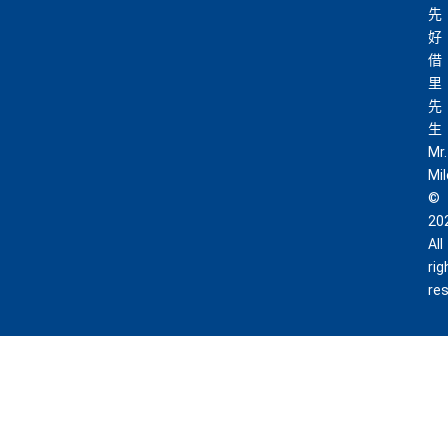
現有客戶立即申請
：
MrMiles.hk/ae-charg
先
e-apply/
好
（記得揀返想要嘅迎新連結申請，一經申請無得更改。如
借
果用
iPhone/Mac的話會可能有Adblock
，建議你改返啲S
里
etting再申請：
MrMiles.hk/adblock/
）
先
生
#
每1里賞金 ≈ HK$1，可兌換FPS轉數快回贈！詳情
MrMi
Mr.
✅
優點
les.hk/mmcredit
Mi
©
HK$9,500年費已經包晒
AE Explorer
年費
20
All
可以無限次入全球
AE Lounge
(The Centurion Lounge)
rig
及
免費帶多1個同伴入
，除香港機場外其他The Centuri
re
on Lounges位於美國
全年全家旅遊保險！
免費申請2張附屬卡
送1張無限次入全球airport VIP lounge既Priority Pass
俾你，最新Policy仲打以拎嚟帶多1個guest入
Amex Platinum Travel Service -
Fine Hotels & Resorts