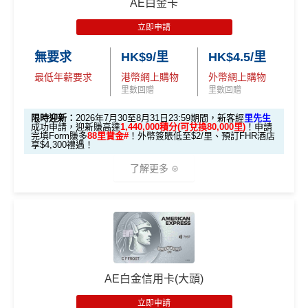
算）
批卡限期：2026年10月31日
不論新舊客，成功申請及交首年年費
(相等於360,0
AE白金卡
里數)
💰 不同里數獎賞，
保證最少帶走2,000里
！
00積分)
立即申請:
MrMiles.hk/citi-pm-apply
立即申請
本地簽賬
「盲盒」推廣期：2026年7月31日至9月20日 抽獎詳情：
48,000 AE
申請完填Form賺多88里賞金*:
MrMiles.hk/citi-pm
30,000里數
無要求
HK$9/里
HK$4.5/里
6X 積分
上述 HK$8,000 本地
www.sc.com/hk/cxluckydrawr3
條款細則：
https://av.sc.c
積分
申請時有 Citigold / Citigold Private Cl
-form
(相等於360,0
簽賬*6X 積分
om/hk/content/docs/hk-cc-cx-luckydraw-r3-tnc.pdf
(第一階段已
最低年薪要求
港幣網上購物
外幣網上購物
ient 戶口
(相當於 2,667
Citi新客發卡後首2個月內累積認可簽賬滿HK$5,000或
00積分)
申請連結：
MrMiles.hk/cathay-card-appl
里數回贈
里數回贈
里數)
登記)
以上（每月最少簽一次）可獲取
HK$1,600現金回贈
y
限時迎新：
2026年7月30至8月31日23:59期間，新客經
里先生
發卡後首2個月內累積認可簽賬滿HK
學生信用卡
：
首3個月內累積認可簽賬滿HK$1,000或
🎯 第三階段：額外迎新簽賬獎賞 (累積簽滿 HK$30,0
成功申請，迎新賺高達
1,440,000積分(可兌換80,000里)
！申請
HK$1,600現
$5,000或以上（每月須包含最少1次
完填Form賺多
88里賞金#
！外幣簽賬低至$2/里、預訂FHR酒店
(全新信用卡客戶*經
里先生
指定連結申請+
輸入推廣碼「H
以上，賺
HK$300現金回贈
00 - 包括 HK$12,000 本地 + HK$10,000 外幣)
金回贈
享$4,300禮遇！
認可簽賬）
KRMRM11000」
免簽賬送多HK$200獎賞+里先生派出38
*38新會員+成功批卡派出50額外里賞金。每1里賞金 ≈ HK
了解更多
新會員里賞金@+11,000里數
❗️
舊客免簽賬加碼送7,000里❗️
282,000 A
累積總簽賬滿 HK$3
$1，可兌換FPS轉數快回贈！詳情
MrMiles.hk/mmcredit
如果用
iPhone/Mac的話會有Adblock
，請你改返啲Settin
額外迎新
Citi Prestige Card 迎新得分及同時所得基本積
E積分
0,000（包括合資格
Citi PremierMiles信用卡迎新條件及
冷河
g再申請：
MrMiles.hk/adblock/
)
分
獎賞
(相當於 15,66
🎁
迎新禮遇 AE白金卡里先生優惠
本地及海外簽賬）
期
7 里數)
申請完填Form賺多HK$200獎賞+新會員38
如果唔怕麻煩其實應該開咗個 Citigold / Citigold Private
獎賞於完成簽賬條件後5個曆月內自動存入至認可信用
優惠期：
2026年7月30日至8月31日23:59期間
，年費HK
里賞金@：
MrMiles.hk/cathay-card-for
Client 戶口先申請Citi Prestige，比冇戶口嘅人
賺多一
本地簽賬
卡戶口
$9,500，無得傾必需俾，留意
新客
及
現有
AE信用卡
之客戶
• 首 HK$7,000 享 6X
m
57,000 AE
倍迎新
：
30,000
里數
(相等於360,000
積分
) > 60,000
里
6X + 基本
AE白金信用卡(大頭)
迎新有唔同
全新美國運通基本卡會員*
：迎新高達
1,440,0
積分
(食盡每季HK$15,00
Citi新客 ＝ 過去12個月內沒有取消或持有過任何Citiba
積分
數
(相等於720,000
積分
)
3X
( HK$1
@每1里賞金 ≈ HK$1，可兌換FPS轉數快回贈！詳情
Mr
00 AE積分
(可換80,000里) +88里賞金#(由里先生派出)
迎
• 餘下 HK$5,0
0上限)
nk信用卡
(相當於 3,166
立即申請
2,000 本地