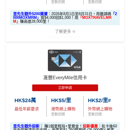
送額外 HK$1,000現金
客戶之安信信用卡賬戶內。
里數回贈
里數回贈
獎賞
里數（由Mox派出）
（由Mox派出）
累積合資格簽賬滿HK$5,800 ：
安信EarnMore 2026新條款
里先生額外$200獎賞
：2026年8月1日至8月31日，用邀請碼
「2
基本迎新賺
$300
「獎賞錢」
000MOXMRM」
簽$4,000回$1,000！用
「MOXTRAVELMR
M」
賺高達28,000里！
↓ Download App 立即申請 ↓
啟動新卡後再成功申請「現金套現」分期計劃，獲批
安信啱啱出咗2026年新條款，有以下幾大重點：
了解更多
金額達港幣20,000元或以上，並選擇12個月或以上還
MrMiles.hk/mox-apply/
2026年加碼2%上限變做每半年咁計，每半年上限為H
款期，享
$200
「獎賞錢」（相等於2,000里）
K$8萬。相對2025年嘅全年上限HK$15萬總數係多
(用
里先生Mox 邀請碼賺額外$200開戶禮品🎁！
）
額外禮品申
加總以上，迎新合共賺
高達$500
「獎賞錢」(相等於5,0
🎁開戶迎新
咗，但係就無得一筆過咁打爆個大額cap。
請表格
→
MrMiles.hk/mox-form
00里數)
EarnMORE卡
八達通自動增值
得返0.4%回贈，但係手
2026 Mox 里先生獨家優惠懶人包 (邀請碼二
✅
Mox 信用卡 4 大優點
不可獲享迎新
：於合資格信用卡批核日起計之過去12個月
動增值八達通(即係用Apple Pay、Google Pay增值落
揀一)
內曾取消任何滙豐個人信用卡基本卡。 迎新條款：
滙豐迎
手機八達通)依然有2%回贈
滙豐EveryMile信用卡
新條款
2% 現金回贈 或 無上限$5: 1「亞洲萬里通」里數回贈
：只
2026年條款highlight咗透過電子錢包繳費得返1%回
立即申請
✅
優點
要於簽賬前成為
Mox+
會員，以Mox信用卡簽賬可享全港所
贈，用
WeChat Pay
交稅或繳費實測得1%，扣返1%手
優惠
選項 1：現兜兜賺現金
選項 2：里數達人必選
有消費 (包括網購、食飯)
2% 無上限回贈
。比很多傳統銀
續費只係打返個和。但係用實測用
AlipayHK
暫時仲食
選項
回贈
HK$24萬
HK$5/里
HK$2/里#
行卡更爽快。係非常之好的
大額簽賬信用卡
，特別係外幣
到2%。如果2026年之後仲有稅/其他費用要交，可以睇
永久免年費
最低年薪要求
港幣網上購物
外幣網上購物
簽賬揀儲里數。
返
信用卡繳費
/
信用卡交稅優惠
里先
里數回贈
里數回贈
簡化回贈方式，無需登記，無最低簽賬要求，網上簽
超市神卡 3%
：在全港超市 (惠康、百佳、一田、HKTVmal
生邀
安信EarnMore銀聯卡嘅外幣交易繼續會收
1%CBF手續
M
賬4%回贈！指定商戶 8% 回贈！
里先生額外迎新：
賺1個里程段+里賞金！
迎新優惠：
批卡後60
2
O
l 等) 簽賬，無條件享
3% 現金回贈
。
請碼
費
天內簽賬滿指定金額， 新客有$1,250獎賞錢 (25,000里)/ 舊客