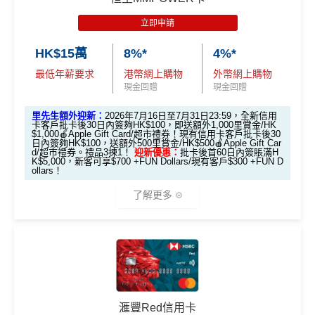
達HK$1,038
立即申請
HK$15萬
8%*
4%*
迎新資格：
過去12個月內未曾持有任何有效之 AEON
最低年薪要求
港幣網上購物
外幣網上購物
信用卡（包括尚未確認之信用卡）
現金回贈
現金回贈
優惠期：2026年7月10日至7月31日
里先生額外迎新：
2026年7月16日至7月31日23:59，全新信用
1. 經「AEON HK」手機App成功申請可享
卡客戶批卡後30日內簽夠HK$100，即送額外1,000里賞金/HK
$1,000🍎Apple Gift Card/超市禮券！現有信用卡客戶批卡後30
HK$200 回贈
日內簽夠HK$100，送額外500里賞金/HK$500🍎Apple Gift Car
d/超市禮券。禮品3揀1！
迎新優惠：
批卡後首60日內簽賬滿H
K$5,000，新客可享$700 +FUN Dollars/現有客戶$300 +FUN D
ollars！
優惠期：2026年7月10日至7月31日
經「AEON HK」手機App申請信用卡，並輸入
了解更多
推薦碼
「MILEWAKU」
，
成功申請及批核後，簽賬期內簽一
次可享
HK$200回贈
+
138里賞金
(包括額外迎新100里
（由2023年7月22日開始，恒生MMPOWER World Mast
賞金 + 新會員註冊38里賞金)
ercard可以
用+Fun Dollars找卡數
！）
迎新表格：
MrMiles.hk/aeon-wakuwaku-form/
🎁
迎新禮遇
2. 指定類別簽賬可享高達HK$200回贈
限時加碼迎新：
滙豐Red信用卡