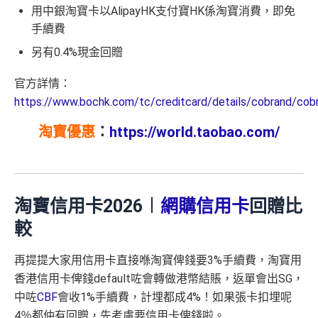
用中銀淘寶卡以AlipayHK支付寶HK係淘寶消費，即免
手續費
另有0.4%現金回贈
官方詳情：
https://www.bochk.com/tc/creditcard/details/cobrand/cob
淘寶優惠
：
https://world.taobao.com/
淘寶信用卡2026︱
網購信用卡
回贈比
較
再提提大家用信用卡直接喺淘寶俾錢要3%手續費，淘寶用
香港信用卡俾錢default咗會轉做港幣結賬，返單會出SG，
中咗
CBF
會收1%手續費
，計埋都成4%！如果張卡扣埋呢
4％都仲有回贈，先考慮要信用卡俾錢啦。