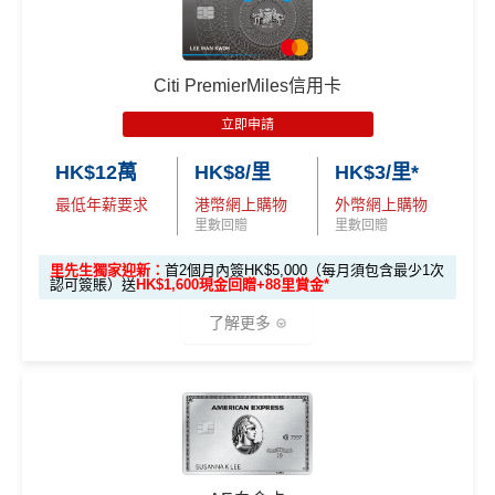
l 等) 簽賬，無條件享
3% 現金回贈
。
ercard：
MrMiles.hk/cathay-card-apply
免費機場貴賓室
+
機場酒吧Intervals
俾你玩
00）
高達60,000迎新里數
外幣神卡免1.95%手續費
：只要揀儲「亞洲萬里通」里
✅免簽賬迎新：
開卡
加碼
送7,000里數！
📍
登記優惠 2：
htt
❎
缺點
數，所有
外幣手續費及CBF
都免！
優惠期：
2026年7月1日至9月30日
ps://shorturl.at/Y
✅申請完填
MrMiles.hk/cathay-card-form
賺多
HK$20
Citi PremierMiles信用卡
介面體驗 (UX)
：App 介面極度流暢，即時顯示回贈，比起
NQXl
0獎賞+新會員38
里賞金
@
❗️【由里先生派出】
立即申請:
MrMiles.hk/citi-apply
無得開附屬卡
立即申請
傳統銀行 App 好用得多。詳情可參考
Mox 活期存款利息
申請完填Form賺多88里賞金*
MrMiles.hk/citi-pre
C. 《超級10周年限定版》盲盒：
攻略
。
🎯 第二階段：本地迎新簽賬獎賞 (累積簽滿 HK$8,00
HK$12萬
HK$8/里
HK$3/里*
stige-form
查看更多信用卡詳情及分析...
0 本地簽賬)
🎁不論全新信用卡客戶*定現有信用卡客戶**推廣期內成功
最低年薪要求
港幣網上購物
外幣網上購物
不論新舊客！如果你申請時持有或成功申請Citigold / C
查看更多信用卡詳情及分析...
申請渣打國泰Mastercard後，即可自動參加盲盒抽獎，並
里數回贈
里數回贈
itigold Private Client 戶口+交首年年費HK$3,800，先賺
【🔥限時
於10月11日或之前獲批卡更保證100%有獎！盲盒獎賞超
60,000里數 (相等於720,000積分)
，換到
雙人日本來回
加碼🔥】
里先生獨家迎新：
首2個月內簽HK$5,000（每月須包含最少1次
豐富，有過萬份獎品、 合共3,000萬里數等你抽：
認可簽賬）送
HK$1,600現金回贈+88里賞金*
經濟艙機票
！
另外，
發卡後首2個月內累積認可簽賬
HK$500 簽
首次簽賬
完成任何金額之首次
滿HK$5,000或以上（每月須包含最少1次認可簽
了解更多
簽賬
✈️ 1,000,000里數大獎 (夠換4張歐洲商務艙 及 4張日本
賬回贈
(8月4日至
賬），可以賺
高達H
K$1,600
現金回贈
！
商務艙來回機票^^)；
8月12日期
間)
🍎 超過HK$200萬Apple Gift Card (面值 HK$10,000/ H
🎁
迎新禮遇
K$5,000/ HK$2,000)；
條件
里數獎賞
96,000 AE
累積本地簽賬滿 HK
🧳 國泰 x Samsonite 20吋限量版行李箱；
本地迎新
積分
優惠期：2026年7月1日至9月30日
$8,000（須以港幣結
30,000里數
🍽️ LUBUDS 3個月會籍及價值HK$1,000現金券；
獎賞
(相當於 5,333