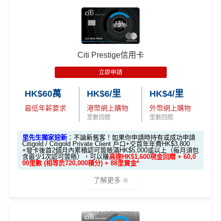
存款
1,000 「亞洲萬里通」
迎新里數：
於29,00
於20,00
於4,00
送額外 HK$1,000現金
🎁迎新禮遇
獎賞
里數（由Mox派出）
0里）
0里）
0里）
簽HK$5,000：賺高達10,000里數(HK$0.5=1里)
（由Mox派出）
簽HK$40,000：賺高達20,000里數(HK$2=1里)
*持卡人需於發卡後60日內完成累積簽賬滿
HK$8,000
要
↓ Download App 立即申請 ↓
簽HK$110,000：
賺高達40,000里數
(HK$2.75=1
條件 (於首3個月內
Citi Prestige信用卡
求。
不可獲享迎新
：於合資格信用卡批核日起計之過去1
迎新項目
回贈 / 獎賞
里)
做)
MrMiles.hk/mox-apply/
2個月內曾取消任何滙豐個人信用卡基本卡。 迎新條款：
立即申請
滙豐迎新條款
基本里數同埋近新里數存入時間有啲唔同，詳情睇返
渣打
🎯 第一階段：開卡必做 (登記特別優惠)
(用
里先生Mox 邀請碼賺額外$200開戶禮品🎁！
）
額外禮品申
✅
優點
Asia Miles迎新
攻略。
HK$60萬
HK$6/里
HK$4/里
請表格
→
MrMiles.hk/mox-form
最低年薪要求
港幣網上購物
外幣網上購物
1️⃣ 啟動「本地簽賬 6
額外里數將會於信用卡獲發出後5個月內加入指定的國
里數回贈
里數回贈
✅
Mox 信用卡 4 大優點
首年免年費
X 積分」優惠（每季
泰會員賬戶內。
上限 HK$15,000）
係Agoda book酒店同國泰買機票有優惠
里先生獨家迎新
：不論新舊客！如果你申請時持有或成功申請
國泰新會員登記：
MrMiles.hk/new-am
（做咗會員先申
Citigold / Citigold Private Client 戶口+交首年年費HK$3,800
2% 現金回贈 或 無上限$5: 1「亞洲萬里通」里數回贈
：只
+發卡後首2個月內累積認可簽賬滿HK$5,000或以上（每月須包
📍
登記優惠 1：
htt
增加至19種飛行常客計劃或酒店獎勵計劃，拎嚟兌換
請到渣打國泰卡）
含最少1次認可簽賬），可以賺
高達HK$1,600現金回贈 + 60,0
要於簽賬前成為
Mox+
會員，以Mox信用卡簽賬可享全港所
ps://shorturl.at/K
里數或者酒店staycation都得！
00里數 (相等於720,000積分) + 88里賞金*
B. 渣打信用卡
現有
客戶：
有消費 (包括網購、食飯)
2% 無上限回贈
。比很多傳統銀
hrl8
八達通增值及eBanking繳費都有回贈
(為下階段疊
了解更多
行卡更爽快。係非常之好的
大額簽賬信用卡
，特別係外幣
登記特別
加倍數積分
2️⃣ 啟動「
外幣簽賬 1
HSBC信用卡優惠
夠多夠密
簽賬揀儲里數。
推廣
渣打信用卡現有客戶**一定要
經里先生指定連結+輸入
作準備)
0.75X 積分
」優惠
滙豐EveryMile信用卡仲送埋每年
HSBC免費旅遊保險
超市神卡 3%
：在全港超市 (惠康、百佳、一田、HKTVmal
🎁
迎新禮遇
里先生推廣碼「HKRMRM11000」
申請渣打國泰Mast
（每季上限 HK$10,0