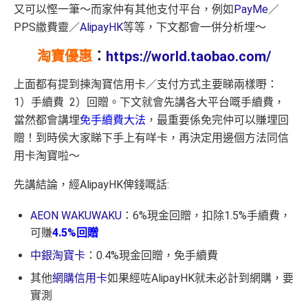
又可以慳一筆～而家仲有其他支付平台，例如
PayMe
／
PPS繳費靈／
AlipayHK
等等，下文都會一併分析埋～
淘寶優惠
：
https://world.taobao.com/
上面都有提到揀淘寶信用卡／支付方式主要睇兩樣嘢：
1）手續費 2）回贈。下文就會先講各大平台嘅手續費，
當然都會講埋
免手續費大法
，最重要係免完仲可以賺埋回
贈！到時侯大家睇下手上有咩卡，再決定用邊個方法同信
用卡淘寶啦～
先講結論，經AlipayHK俾錢嘅話:
AEON WAKUWAKU
：6%現金回贈，扣除1.5%手續費，
可賺
4.5%回贈
中銀淘寶卡
：0.4%現金回贈，免手續費
其他
網購信用卡
如果經咗AlipayHK就未必計到網購，要
實測