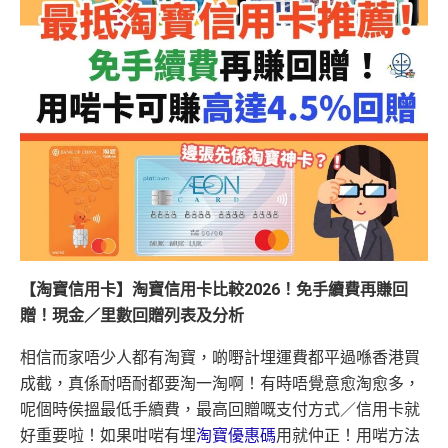
【淘寶信用卡】淘寶信用卡比較2026！免手續費再賺回
贈！現金／里數回贈列表及分析
相信而家唔少人都有淘寶，啲嘢計埋運費都平過喺香港買
成截，真係耐唔耐都要淘一淘啊！有時唔覺意愈淘愈多，
呢個時侯搵最低手續費，最高回贈嘅支付方式／信用卡就
好重要啦！如果咁啱有埋
淘寶優惠碼
用就仲正！用啱方法