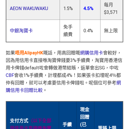
每月
AEON WAKUWAKU
1.5%
4.5%
$3,571
免手
中銀淘寶卡
0.4%
無上限
續費
如果
唔用AlipayHK
嘅話，用高回贈嘅
網購信用卡
會較好，
因為用信用卡直接喺淘寶俾錢要3%手續費，淘寶用香港信
用卡俾錢default咗會轉做港幣結賬，返單會出SG，中咗
CBF
會收1%手續費
，計埋都成4%！如果張卡扣埋呢4％都
仲有回贈，就可以考慮要信用卡俾錢啦。呢個位可參考
網
購信用卡回贈比較
。
現金
回贈
支付方式
（以下全部
手續
(已
用信用卡直接喺淘寶
簽賬上限