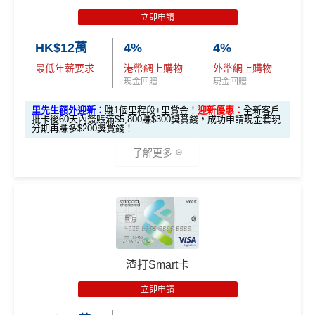
合資格客戶於發卡後首60天內於以下四大類別簽賬，
立即申請
推廣期：2026年7月16日至7月31日23:59
每個類別可享HK$50回贈
，最高達
HK$200
回贈
經里先生申請恒生MMPOWER World Mastercard
HK$12萬
4%
4%
指定類別包括：
全新信用卡客戶*批卡後30日內簽夠HK$100，
最低年薪要求
港幣網上購物
外幣網上購物
「八達通自動增值」服務
送額外1,000里賞金/HK$1,000🍎Apple Gift Car
現金回贈
現金回贈
透過Rentsmart、Reap 或Keychain Pay平台繳
d/超市禮券 (3揀1)
里先生額外迎新：
賺1個里程段+里賞金！
迎新優惠：
全新客戶
交租金
現有信用卡客戶批卡後30日內簽夠HK$100，送
批卡後60天內簽賬滿$5,800賺$300獎賞錢，成功申請現金套現
分期再賺多$200獎賞錢！
於商戶設定每月自動轉賬，並完成一次自動轉
額外500里賞金/HK$500🍎Apple Gift Card/超
賬交易
了解更多
市禮券(3揀1)
於App Store或Google Play作任何單一簽賬消費
立即申請！
→
MrMiles.hk/mpower-apply
📝迎新表格：
MrMiles.hk/mpower-form
🎁
迎新禮遇
3. Apple Pay及Google Pay簽賬享高達1
0%回贈，高達HK$500回贈
申請後記得盡快填form先有額外獎賞㗎！
滙豐 Red Card申請網址
：
MrMiles.hk/hsbc-red-apply
*每1
里賞金
≈ HK$1，可兌換FPS轉數快回贈！
***2026年
合資格客戶於發卡後首60天內憑卡簽賬消費或成功辦
里先生加碼：
申請完填Form
MrMiles.hk/hsbc-red-for
渣打Smart卡
4月17日或之前申請，填表呢邊
：
https://forms.gle/rPueeq
理信用卡免息分期計劃滿HK$8,000或以上，當中透過
m
賺1個里程段+
里賞金
❗️（由里先生派出🎯38新會員額
aPvoCRjPBh9
基本迎新：
Apple Pay及Google Pay
簽賬
可享
高達10%回贈
，最高
立即申請
外里賞金#）
達
HK$500
回贈！
推廣期：2026年1月1日至12月31日