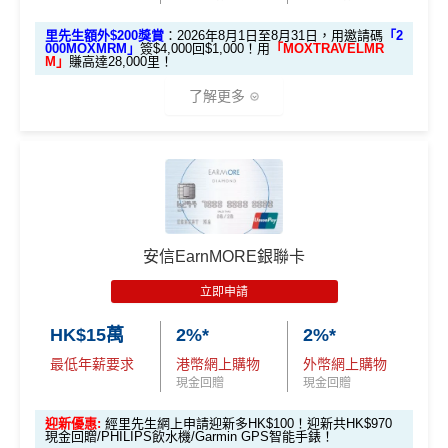
其他網購享高達
5% +FUN Dollars
簽賬滿HK$3,500就有
HK$1,000簽賬回贈【渣打加碼
永久免年費
賬4%回贈！指定商戶 8% 回贈！
🔥】
外幣簽賬享高達
4% +FUN Dollars
里先生額外$200獎賞
：2026年8月1日至8月31日，用邀請碼
「2
000MOXMRM」
簽$4,000回$1,000！用
「MOXTRAVELMR
無年薪要求，學生主婦都申請得
夠彈性，以
「獎賞錢」RC
形式存入，可以配合HSBC
申請完填Form
MrMiles.hk/smart-card-form
賺多
88里
M」
賺高達28,000里！
Reward+ App「賞付款」功能抵扣簽賬交易，亦可以
❎
缺點
回贈以WAKU COIN發放，儲夠$1,800/$4,500可享額
賞金#
（由里先生派出🎯38新會員+成功批卡50額外里
了解更多
直接轉換為里數或喺
e-Shop
換禮品／coupon
外獎賞
賞金）
無得換里數
每月結單週期首HK$10,000網上繳費有0.4%回贈，市
加總以上，迎新可賺
HK$1,500現金回贈+88里賞金#！
❎
缺點
面上絕大部份銀行已沒有相關回贈
🎁開戶迎新
積分每年續期月計有效期24個月
#38新會員+成功批卡派出50額外里賞金。每1里賞金 ≈ HK
直接
轉換「獎賞錢」至里數戶口
免手續費
日常簽賬回贈0.4%，唔算太吸引
2026 Mox 里先生獨家優惠懶人包 (邀請碼二
$1，可兌換FPS轉數快回贈！詳情
MrMiles.hk/mmcredit
每月現金回贈上限HK$300，簽賬前需要計一計數先
❎
缺點
揀一)
指定商戶5%簽賬回贈同基本簽賬都增加咗簽賬門檻，但
^「恒生MMPOWER World Mastercard 5% +FUN Dollar
日常簽賬只得0.5%現金回贈
簽得夠HK$15,000的話基本回贈上到1.2%：
安信EarnMORE銀聯卡
s」受有關條款及細則約束，詳情請瀏覽
www.hangseng.c
AEON WAKUWAKU其他優惠
om/content/dam/hase/rwd/personal/cards/pdfs/everyday_
獎賞錢有效期於簽賬後最多2年，最少1年(按簽賬年度
立即申請
每月簽賬滿HK$4,000(一定要簽足先有)：
指定商戶
5%
tnc_cn.pdf
優惠
選項 1：現兜兜賺現金
優惠受條款及細則約束，詳情請瀏覽恒生官網
計算)
現金回贈
+
其他合資格簽賬無上限
0.56%簽賬回贈
選項 2：里數達人必選
選項
回贈
HK$15萬
2%*
2%*
AEON感謝日95折優惠：每月2號及20號及其他指定日
查看更多信用卡詳情及分析...
每月簽夠HK$15,000或以上：
指定商戶
5%現金回贈
+其
子於AEON簽賬購物可享
95折
優惠
最低年薪要求
港幣網上購物
外幣網上購物
查看更多信用卡詳情及分析...
他合資格簽賬無上限
1.2%簽賬回贈
里先
現金回贈
現金回贈
於AEON購物可享「AEON 會員價」優惠
生邀
M
❎優點
迎新優惠:
經里先生網上申請迎新多HK$100！迎新共HK$970
憑AEON CARD WAKUWAKU 簽賬可享
2
免息分期
O
請碼
現金回贈/PHILIPS飲水機/Garmin GPS智能手錶！
0
X