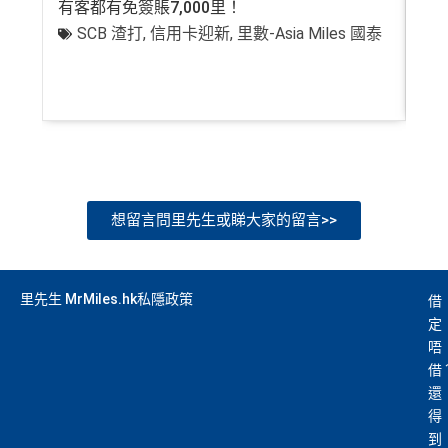
簽
簽賬再有額外
32萬積分
本地簽賬2X積分，簽賬
證、 45日購物保障、延長保養服務及價格保障
有客都有免簽賬7,000里！
有
賬
HK$60,000再有額外
12萬積分
申請連結
：
MrMil
SCB 渣打
,
信用卡迎新
,
里數-Asia Miles 國泰
+
全球
24
小時提供協助
：透過「運通財」服務於世界各
迎
es.hk/ae-charge-apply/
地提取現金、超過2,200間美國運通旅遊辦事處提供之
新
專有服務
批卡特快，5-10個工作天
沒有
海外簽賬DCC協議
，海外實地簽賬唔洗怕中咗DC
88
C陷阱
里
申請完填Form
MrMiles.hk/ap-form
賺多88里賞
賞
金#❗️（由里先生派出🎯38新會員+成功批卡50額
一連串
American Express信用卡消費優惠
想留言問里先生或睇大家的留言>>
金
外里賞金）
#
查看更多信用卡詳情及分析...
里先生 MrMiles.hk私隱政策
借
以上加總，迎新有
76
0,000 AE積分(相等於42,222里數)+H
定
K$50簽賬回贈
，獎賞由AE直接存入。同埋有
88里賞金#
唔
(由里先生派出)， 獎賞將於
簽賬後16星期或以內
存入卡會
借
員之基本卡的美國運通積分計劃戶口內。
還
新客戶立即申請
：
MrMiles.hk/ae-charge-
得
application/
到