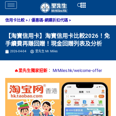
Skip
Open
Open
to
content
信用卡比較
> /
優惠碼-網購折扣代碼
>
【淘寶信用卡】淘寶信用卡比較2026！免
手續費再賺回贈！現金回贈列表及分析
2026-04-04
里先生 Mr. Miles
🔥里先生獨家迎新
：
MrMiles.hk/welcome-offer