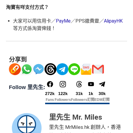
(ATO)
或以Pay with points max每260＝$1^可換HK$9
免費旅遊保險，另外仲有購物保障及網絡購物綜合保
簽
0 額外里賞金)
可以玩到Avios！
值淨HK$600
淘寶有咩支付方式？
網上ebanking繳費無積分
23，換酒店分/里數或禮品價值會更高！）如果有大額
賬
港元支付海外商戶(如Expedia)無1%
CBF手續費
但都
Avios有
Household account
可以全家一齊儲共用里數
簽賬如醫院或保險，用呢個offer都抵！
回
590,500
無積分
大家可以用信用卡／
PayMe
／PPS繳費靈／
AlipayHK
查看更多信用卡詳情及分析...
可以玩到酒店積分計劃！
贈
申請完填Form
MrMiles.hk/pc-form
賺
多
88里賞金#
AE積分
(可
等方式係淘寶俾錢！
可以玩到酒店積分計劃！
完成所有條件 (總簽賬
Citibank積分
無限期
❗️
（由里先生派出🎯38新會員+成功批卡50額外里賞
兌換 32,805
💰迎新總
HK$30,000：包括
Citibank積分
無限期
14
金）
里數)
訂酒店有得用Citi獨家code：
Expedia 酒店折扣代碼
//
A
計
HK$20,000 本地 +
4
兌換里數酒店積分免手續費
goda 酒店折扣代碼
加總以上，迎新合共高達
HK$1,923
獎賞+
88里賞金#
+ HK$550
HK$10,000 外幣)
萬
• 香港瑰麗酒店住宿，餐飲及生日餐飲禮遇
首6個月內
累積簽賬滿HK$6萬有
66萬積分
於
第
簽賬回贈 + 8
分享到
積
❎
缺點
• Citi Prestige禮賓部，幫你搞掂餐廳、酒店預訂
#每1里賞金 ≈ HK$1，可兌換FPS轉數快回贈！詳情
MrMi
15至17個月
期間，進行一次任何金額的合資格
8 里賞金#
分
• 獨家本地米芝蓮官方美饌禮遇，享高達八折餐飲優惠
les.hk/mmcredit
簽賬再有額外
66萬積分
本地簽賬2X積分，簽賬
簽
• 世界各地指定的高爾夫球場免果嶺費
✅
優點
HK$60,000再有額外
12萬積分
申請連結
：
MrMil
無特別優惠時正常本地簽賬得HK$8 = 1 Avios/Asia Mil
賬
es.hk/ae-charge-application
es
Follow 里先生:
❎
缺點
整個迎新期合共可賺
高達32,805里數+HK$550簽賬回
迎
272k
122k
31k
1k
30k
飲食優惠全集：
AE美膳會及餐廳優惠合集
贈+88里賞金#
！
DCC無積分
新
Fans
Followers
Followers
訂閱
EDM訂閱
優惠活動更新：
AE信用卡優惠合集
條款寫合資格迎新簽賬積分將於簽賬後
8個星期內
存
年薪要求高，要HK$600,000
入，但實測過係簽賬後3日內就入到！超快手趕住要里數
（主卡及附屬卡）
Cafe Deco Group指定餐廳惠顧晚膳
年費無得走HK$3,800，不過有里數收返，都夠去一轉
里先生 Mr. Miles
88
的話用AE Explorer就啱晒！
堂食自主餐牌食品﹐星期一至四：2-3人有6折，4-12
免責聲明：里先生努力保持信息準確。
若
任何信息與你到
東京或首爾
里
申請完填Form
MrMiles.hk/ap-form
賺多88里賞
里先生 MrMiles.hk 創辦人，香港
人有75折 / 星期五至日：2-12人有75折
訪之金融機構、
服務供應商或特定產品網站有所出入，
所
首年免年費，其後每年HK$2,200(收咗打去要求免，有
CBF/DCC無積分
賞
金#❗️（由里先生派出🎯38新會員+成功批卡50額