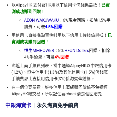
以AlipayHK 支付寶HK用以下信用卡俾錢係最抵！
已實
測成功賺到回贈！
AEON WAKUWAKU
：6%現金回贈，扣除1.5%手
續費，可賺
4.5%回贈
用信用卡直接喺淘寶俾錢用以下信用卡俾錢係最抵！
已
實測成功賺到回贈！
恒生MMPOWER
：8%
+FUN Dollars
回贈，扣除
4%手續費，可賺
4%回贈
睇返上面手續費列表，當中通過AlipayHK以中銀信用卡
(1.2%)、恒生信用卡(1.3%)及其他信用卡(1.5%)俾錢嘅
手續費都比直接用信用卡(3%)係淘寶俾錢抵。
有一個位要留意，好多信用卡嘅網購回贈係
不包括
經
AlipayHK嘅交易，所以記住要check清楚個回贈先！
中銀淘寶卡
︱永久淘寶免手續費