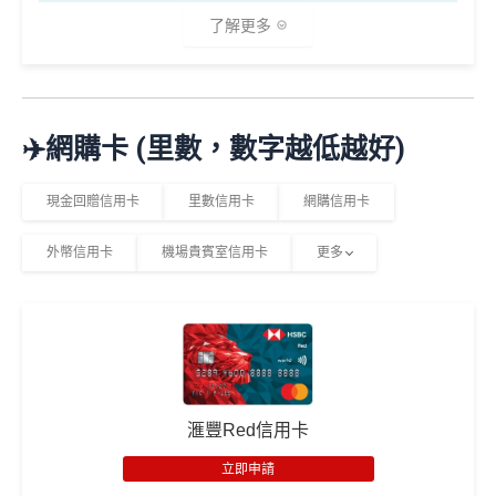
（2
0
T
了解更多
SC PAY
先轉數後找數：經 FPS轉數俾親友或繳交日常
026
查看更多信用卡詳情及分析...
0
R
使費，每曆月首HK$40,000手續費全免再延長到2026
年8
邀請
邀請
M
A
複
複
製
製
O
V
年7月31日，兼享長達56日免息期
月1
碼：
碼：
*
2%有每半年上限HK$8萬
，記得唔係無上限架！
X
E
日至
而3個月免息分期繼續無次數限制，做幾多次HK$500
M
L
🎁
迎新禮遇
8月
✈️網購卡 (里數，數字越低越好)
R
M
以上旅行及其他零售簽賬都可以，只要喺SC Mobile A
31
M
R
pp或者online banking選3個月分期就可以即時分期呀！
M
優惠期：即日起至2026年6月30日
日期
現金回贈信用卡
里數信用卡
網購信用卡
指定商戶簽賬高達
5%
簽賬回贈(回贈上限HK$3,000，
間）
經網上申請先賺
HK$100現金回贈
簽HK$60,000先到頂)
外幣信用卡
機場貴賓室信用卡
更多
完成簽賬要求再賺以下其中一項迎新：
不設外幣交易費、現金透支服務費
想儲「亞洲萬里通」
適合
鍾意直接賺 Cash / 最
里數換免費機票去旅
年薪要求只需HK$96,000，學生、主婦都申請得！
對象
近有大額簽賬
行嘅朋友
迎新簽賬要求
迎新優惠
❎缺點
1. M
PHILIPS RO 純淨飲水機 (A
ox
簽HK$4,000回額外
HK
簽HK$10,000賺17,000
5%指定商戶簽賬
上限為全年HK$60,000
，
回贈上限HK
DD6901)
發卡後頭90日內
滙豐Red信用卡
迎新
$1,000
現金
「亞洲萬里通」里數
$3,000，
隨後可享0.56%
。
簽滿HK$8,800
獎賞
Garmin Forerunner 165 GPS
立即申請
除咗指定商戶簽賬，其他簽賬只得0.56%簽賬回贈
智能手錶