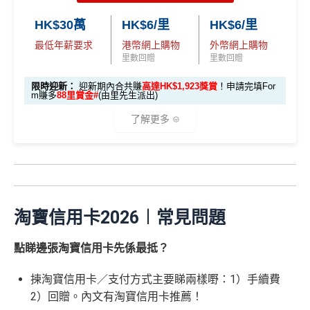
Miles.hk/mmcredit
迎新
條件及
冷河期
新資格：
現時或於申請日期起計過去 12 個月內
未曾持有
00 享基本 3X 積分
里數)
用PayMe/Alipay等電子錢包增值都計迎新，不過要留
簽賬)
✅
優點
或取消
任何由美國運通香港批核的信用卡或簽賬卡之基本
HK$30萬
HK$6/里
HK$6/里
意手續費
可以拎咗Citibank其他信用卡先再拎呢張Citi Prestige，
卡會員。
最低年薪要求
港幣網上購物
外幣網上購物
外幣簽賬 1
額外外幣簽賬 HK$1
因為拎咗其他卡可以食咗迎新先，之後先俾年費出呢
107,500 A
里數回贈
里數回贈
✅
優點
首年免年費
0.75X
0,000*10.75X 積分
張卡(如果先拎Citi Prestige再拎Citi PM，咁Citi PM會
(第
E積分
A
簽賬都可以儲會籍！合資格簽賬滿HK$500,000可賺高
無迎新)
一階段已登
(食盡每季HK$10,000上
(相當於 5,972
限時迎新：
迎新期內合共賺
高達HK$1,923獎賞
！申請完填For
m賺多
88里賞金#
(由里先生派出)
E
達100馬可孛羅會會籍積分 (以簽賬賺取，以前只能夠
里數)
記)
限)
一年可以免費用12次香港Plaza Premium Lounge (用
*38新會員+成功批卡派出50額外里賞金。每1里賞金 ≈ HK
白
用飛行嚟賺取)
嚟俾人入都得，之後可以用PayMe/AlipayHK增值當中
了解更多
$1，可兌換FPS轉數快回贈！詳情
MrMiles.hk/mmcredit
金
⭐️ 手機八達通增值獎賞 + 里先生額外賞 ⭐️
HK$2,000→
PayMe攻略
) 或→
其他可入之貴賓室清單
食肆、酒店及海外簽賬HK$4 = 1里！勁抵無上限賺里
✅
優點
卡
各迎新優惠詳情
數食飯卡！
當月月結單簽賬(包括本地海外全包)滿HK$20,000，所
🎁
迎新禮遇
迎
用基本卡或附屬卡為
有海外簽帳(包括海外網上)都變HK$3 = 1 里(
電子銀包
國泰、香港快運合資格簽賬HK$3＝1里
新
手機八達通 (iPhone /
預訂任何酒店預訂4晚免1晚*
都加埋落去睇夠唔夠HK$20,000
)
HK$50 簽
八達通增
AE白金信用卡迎新(只適用於2026年8月1日至8月31日23:
換里數免手續費
項
Apple Watch / Andro
每年肯俾年費可拎返240,000積分
值回贈
賬回贈
59前申請)：
包全家免費旅遊保險(需要用Citi PM找付機票費用，換
淘寶信用卡2026︱常見問題
目
id) 單次增值滿 HK$6
每月簽賬積分自動兌換去AM戶口，免除
信用卡積分換
機票俾稅都得)，個旅遊保障包括埋遺失行李，旅程延
PayMe
/
支付寶HK
/
Wechat Pay
都有無上限$6=1里
00
里數
啱晒唔想煩嘅里友
首3個月內成功簽賬一次: 享
HK$300簽賬回贈
誤等，部份高危活動都無列入不受保如40米深以內潛
點睇邊張淘寶信用卡先係最抵？
H
平日簽賬無上限$6=1里
一樣食到渣打信用卡優惠及Mastercard優惠
首3個月內成功簽賬滿HK$10,000: 享
HK$700簽賬回贈
水、滑雪、跳傘
申請完填 Form
MrMi
K
年資獎賞高達30%
揀淘寶信用卡／支付方式主要睇兩樣嘢：1）手續費
基本卡批核後首3個月內每HK$1=5美國運通積分，可
港元支付海外商戶(如Apple Music)無1% CBF手續費
里先生額
les.hk/exp-form
88 里賞金#
$5
(含
❎
缺點
首3個月內
用基本卡或附屬卡為手機八達通包括
有送Priority Pass可以無限次入
機場Lounge
2）回贈。內文有淘寶信用卡推薦！
賺取
高達240,000積分
，（以
Amex Travel換機票酒店
(但無積分)
外賞
0
38 新會員 + 成功批卡 5
(由里先生派出)
iPhone、Apple Watch或Android手機，單次增