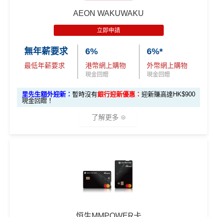
AEON WAKUWAKU
立即申請
無年薪要求
6%
6%*
最低年薪要求
港幣網上購物
外幣網上購物
現金回贈
現金回贈
里先生額外迎新：
暫時沒有
銀行迎新優惠：
迎新賺高達HK$900
現金回贈！
了解更多
AEON WAKUWAKU主打網購6%回贈🤩，算係市面上網
購卡回贈率最有競爭力嘅卡之一。呢張卡喺日本簽賬仲有
3%回贈🇯🇵！對鐘意去日本旅行嘅你嚟講，絕對係慳錢
好幫手！詳情睇返：
AEON WAKUWAKU信用卡
🎁
迎新禮遇
AEON CARD WAKUWAKU迎新合共享高
恒生MMPOWER卡