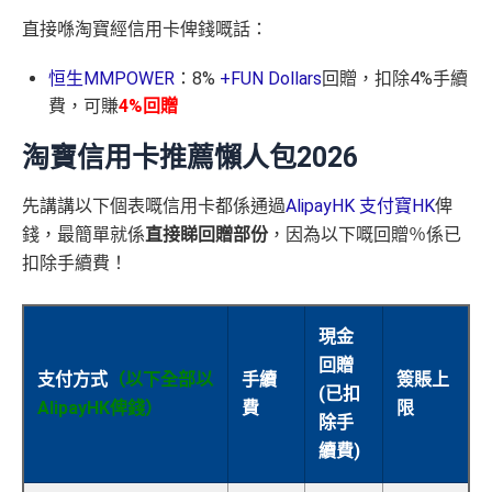
直接喺淘寶經信用卡俾錢嘅話：
恒生MMPOWER
：8%
+FUN Dollars
回贈，扣除4%手續
費，可賺
4%回贈
淘寶信用卡推薦懶人包2026
先講講以下個表嘅信用卡都係通過
AlipayHK 支付寶HK
俾
錢，最簡單就係
直接睇回贈部份
，因為以下嘅回贈％係已
扣除手續費！
現金
回贈
支付方式
（以下全部以
手續
簽賬上
(已扣
AlipayHK俾錢）
費
限
除手
續費)