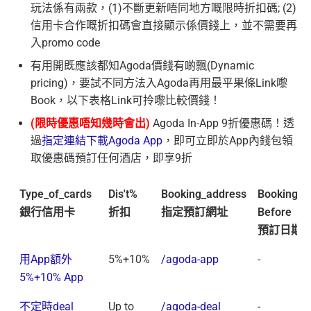
玩法係有兩款，(1)不斷更新唔同地方嘅限時折扣碼; (2)
信用卡合作嘅折扣碼會直接顯示係價錢上，並不需要再
入promo code
有用開既應該都知Agoda價錢有啲飄(Dynamic
pricing)，要試不同方法入Agoda再用最平果條Link嚟
Book，以下表格Link可拎嚟比較價錢！
(限時優惠唔知幾時會出)
Agoda In-App 9折優惠碼！透
過
指定連結下載Agoda App
，即可立即於App內錢包領
取優惠碼預訂任何酒店，即享9折
Type_of_cards
Dis't%
Booking_address
Booking
銀行信用卡
折扣
指定預訂網址
Before
預訂日期
用App額外
5%+10%
/agoda-app
-
5%+10% App
不定時deal
Up to
/agoda-deal
-