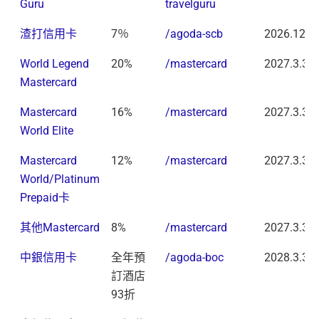
Guru
travelguru
渣打信用卡
7％
/agoda-scb
2026.12.3
World Legend
20%
/mastercard
2027.3.31
Mastercard
Mastercard
16%
/mastercard
2027.3.31
World Elite
Mastercard
12%
/mastercard
2027.3.31
World/Platinum
Prepaid卡
其他Mastercard
8%
/mastercard
2027.3.31
中銀信用卡
全年預
/agoda-boc
2028.3.31
訂酒店
93折