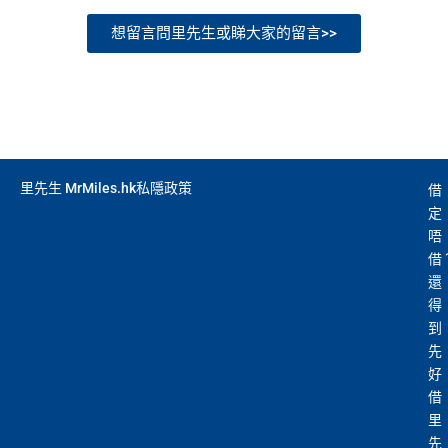
想留言問里先生或睇大家的留言>>
里先生 MrMiles.hk私隱政策
借
定
唔
借
還
得
到
先
好
借
里
先