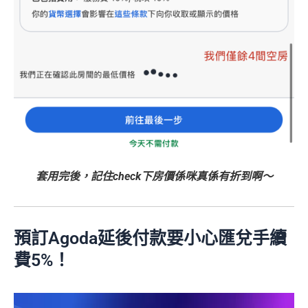
套用完後，記住check下房價係咪真係有折到啊～
預訂Agoda延後付款要小心匯兌手續
費5%！