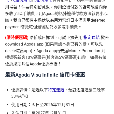
卡
、
Citi信用卡
同
AE信用卡
等等都有份，總有一個優惠你
用得著！仲要特別留意返，你用延後付款的話可能會向你
多收了5%手續費，用Agoda的話揀邊種付款方法就要小心
啲。我自己都有中過伏以為用港幣訂日本酒店用deferred
payment會抵咗但最後點死收多咗手續費。
(限時優惠碼)
唔係成日攞到，可試下攞先用
指定連結
撳去
download Agoda app (如果電話本身已有的話，可以先
delete咗舊app)，Agoda app內去返More > Promotion 到
搵返張新客10%優惠券(舊客為5%優惠碼)出嚟！如果有做
優惠果期呢個Agoda優惠碼抵！
最新Agoda Visa Infinite 信用卡優惠
優惠詳情：透過以下
特定連結
，預訂酒店連續三晚享
33％折扣
使用日期：即日至2026年12月31日
入住日期：至2027年12月31日