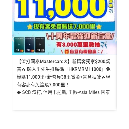
【渣打國泰Mastercard®】新舊客獨家$200獎
AE
賞🔥 輸入里先生推廣碼「HKRMRM11000」免
登記
簽賬11,000里+新會員38里賞金+盲盒抽獎🔥現
萬高
有客都有免簽賬7,000里！
有
SCB 渣打
,
信用卡迎新
,
里數-Asia Miles 國泰
+