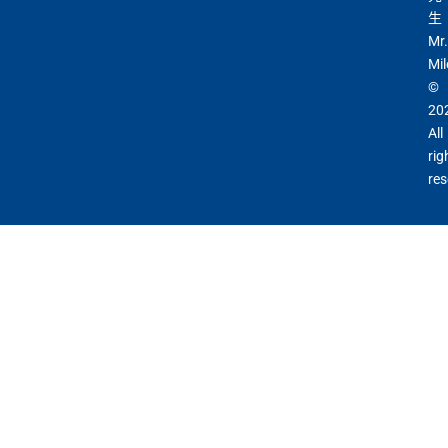
生
Mr.
Mil
©
20
All
rig
res