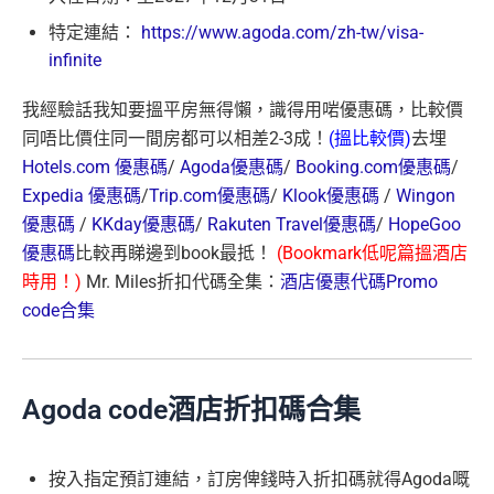
特定連結：
https://www.agoda.com/zh-tw/visa-
infinite
我經驗話我知要搵平房無得懶，識得用啱優惠碼，比較價
同唔比價住同一間房都可以相差2-3成！
(搵比較價)
去埋
Hotels.com 優惠碼
/
Agoda優惠碼
/
Booking.com優惠碼
/
Expedia 優惠碼
/
Trip.com優惠碼
/
Klook優惠碼
/
Wingon
優惠碼
/
KKday優惠碼
/
Rakuten Travel優惠碼
/
HopeGoo
優惠碼
比較再睇邊到book最抵！
(Bookmark低呢篇搵酒店
時用！)
Mr. Miles折扣代碼全集：
酒店優惠代碼Promo
code合集
Agoda code酒店折扣碼合集
按入指定預訂連結，訂房俾錢時入折扣碼就得Agoda嘅