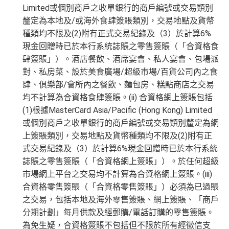
Limited或個別商戶之收單銀行的商戶編號或交易類別
釐定為本地及/或海外食肆簽賬類別，交易地點及貨幣
種類均不限及(2)附有正式交易紀錄及（3）於計算6%
現金回贈時已於本行系統誌賬之零售簽賬（「合資格食
肆簽賬」）。酒店餐飲、酒席宴會、私人宴會、包場派
對、私房菜、設於美食廣場/超級市場/百貨公司內之食
肆、俱樂部/會所內之餐飲、麵包房、糕點商店之交易
均不計算為合資格食肆簽賬。(ii) 合資格網上簽賬包括
(1)根據MasterCard Asia/Pacific (Hong Kong) Limited
或個別商戶之收單銀行的商戶編號或交易類別釐定為網
上簽賬類別，交易地點及貨幣種類均不限及(2)附有正
式交易紀錄及（3）於計算6%現金回贈時已於本行系統
誌賬之零售簽賬（「合資格網上簽賬」）。於任何超級
市場網上平台之交易均不計算為合資格網上簽賬。(iii)
合資格零售簽賬（「合資格零售簽賬」）必須為已過賬
之交易，包括本地及海外零售簽賬、網上簽賬、「商戶
分期計劃」每月供款及經郵購/電話訂購的零售簽賬。
為免生疑，合資格簽賬不包括但不限於所有經徵信支