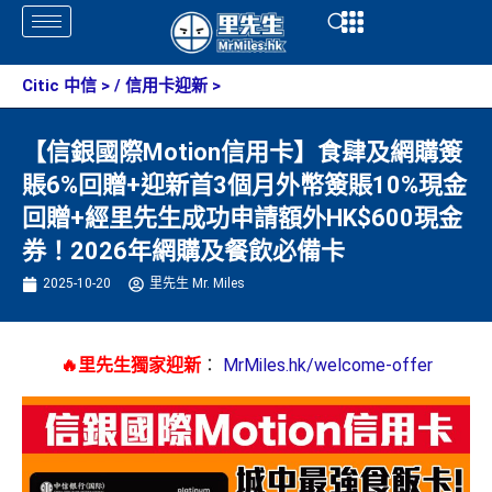
Skip
Open
Open
to
content
Citic 中信
> /
信用卡迎新
>
【信銀國際Motion信用卡】食肆及網購簽
賬6%回贈+迎新首3個月外幣簽賬10%現金
回贈+經里先生成功申請額外HK$600現金
券！2026年網購及餐飲必備卡
2025-10-20
里先生 Mr. Miles
🔥里先生獨家迎新
：
MrMiles.hk/welcome-offer