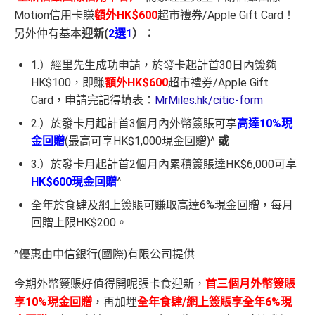
Motion信用卡賺
額外HK$600
超市禮券/Apple Gift Card！
另外仲有基本
迎新(
2選1
）︰
1.）經里先生成功申請，於發卡起計首30日內簽夠
HK$100，即賺
額外HK$600
超市禮券/Apple Gift
Card，申請完記得填表：
MrMiles.hk/citic-form
2.）於發卡月起計首3個月內外幣簽賬可享
高達10%現
金回贈
(最高可享HK$1,000現金回贈)^
或
3.）於發卡月起計首2個月內累積簽賬達HK$6,000可享
HK$600現金回贈
^
全年於食肆及網上簽賬可賺取高達6%現金回贈，每月
回贈上限HK$200。
^優惠由中信銀行(國際)有限公司提供
今期外幣簽賬好值得開呢張卡食迎新，
首三個月外幣簽賬
享10%現金回贈
，再加埋
全年食肆/網上簽賬享全年6%現