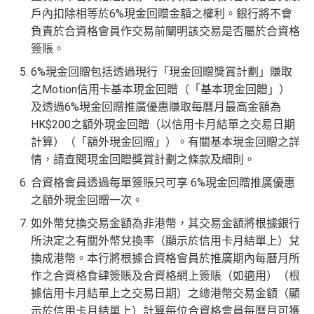
戶內扣除相等於6%現金回贈金額之權利。銀行將不會
負責於合資格會員作交易前闡明該交易是否屬於合資格
簽賬。
6%現金回贈包括透過現行「現金回贈獎賞計劃」賺取
之Motion信用卡基本現金回贈（「基本現金回贈」）
及透過6%現金回贈推廣優惠賺取每曆月最高金額為
HK$200之額外現金回贈（以信用卡月結單之交易日期
計算）（「額外現金回贈」）。有關基本現金回贈之詳
情，請查閱現金回贈獎賞計劃之條款及細則。
合資格會員透過每單簽賬只可享 6%現金回贈推廣優惠
之額外現金回贈一次。
如外幣兌換交易金額為非港幣，其交易金額將根據銀行
所決定之有關外幣兌換率（顯示於信用卡月結單上）兌
換成港幣。本行將根據合資格會員於推廣期內每曆月所
作之合資格食肆簽賬及合資格網上簽賬（如適用）（根
據信用卡月結單上之交易日期）之總港幣交易金額（顯
示於信用卡月結單上）計算每位合資格會員每曆月可獲