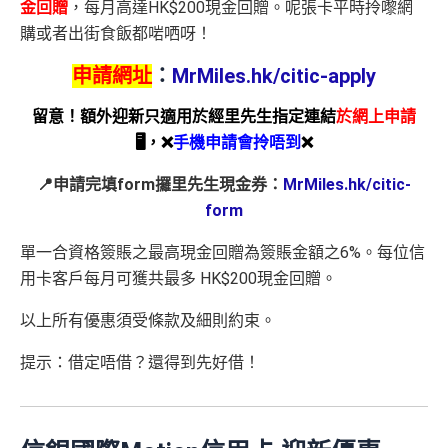
金回贈
，每月高達HK$200現金回贈。呢張卡平時拎嚟網
購或者出街食飯都啱哂呀！
申請網址
：
MrMiles.hk/citic-apply
留意！額外迎新只適用於經里先生指定連結
於網上申請
🖥，❌
手機申請會拎唔到
❌
📍申請完填form攞里先生現金券：
MrMiles.hk/citic-
form
單一合資格簽賬之最高現金回贈為簽賬金額之6%。每位信
用卡客戶每月可獲共最多 HK$200現金回贈。
以上所有優惠須受條款及細則約束。
提示：借定唔借？還得到先好借！