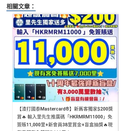
相關文章：
【渣打國泰Mastercard®】新舊客獨家$200獎
AE
賞🔥 輸入里先生推廣碼「HKRMRM11000」免
登記
簽賬11,000里+新會員38里賞金+盲盒抽獎🔥現
萬高