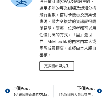
註冊會計師(CPA)及網站主編，
運用多年的專業訓練及認知分析
飛行里數，信用卡優惠及搜集優
惠碼，致力令複雜的資訊變得簡
單易明，讓每一位讀者都可以用
性價比高的方式，「里」遊世
界。MrMiles.hk 的內容由本人或
團隊成員撰寫，並經由本人親自
審核。
更多關於里先生
Prev
Ne
上個Post
下個Post
【信銀國際香港航空Mastercard®卡】經里先生申請額外送$600現金券！迎新高達104,000 FWC積分(可兌換4張沖繩/上海經濟艙來回機票)！海外、網購$4/FWC積分、本地簽賬$6/FWC 積分
【信銀國際大灣區雙幣信用卡】銀聯雲閃付或人民幣簽賬高達10%回贈+迎新首3個月外幣簽賬10%現金回贈+經里先生成功申請額外HK$600現金券！