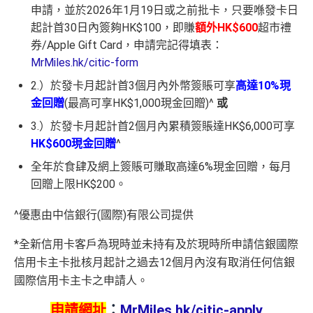
申請，並於2026年1月19日或之前批卡，只要喺發卡日
起計首30日內簽夠HK$100，即賺
額外HK$600
超市禮
券/Apple Gift Card，申請完記得填表：
MrMiles.hk/citic-form
2.）於發卡月起計首3個月內外幣簽賬可享
高達10%現
金回贈
(最高可享HK$1,000現金回贈)^
或
3.）於發卡月起計首2個月內累積簽賬達HK$6,000可享
HK$600現金回贈
^
全年於食肆及網上簽賬可賺取高達6%現金回贈，每月
回贈上限HK$200。
^優惠由中信銀行(國際)有限公司提供
*全新信用卡客戶為現時並未持有及於現時所申請信銀國際
信用卡主卡批核月起計之過去12個月內沒有取消任何信銀
國際信用卡主卡之申請人。
申請網址
：
MrMiles.hk/citic-apply