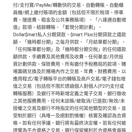
付/支付寶/PayMe/轉數快的交易、自動轉賬、自動櫃
員機/網上繳付賬項的金額（包括但不限於稅項、停車
費、隧道費、租金及公共事務賬項）、「八達通自動增
值」款項、結餘轉賬、「套現分期計劃」、
Dollar$mart私人分期貸款、$mart Plus分期貸款之還款
額、「幾時都分期」之每月供款、「月結單都分期」、
「任何賬單都分期」及「幾時都分期交稅」的任何還款
額供款、手續費及其他費用及收費、任何基金/月供投
資計劃供款、保險費用、所有繳付予稅務局的款項、賭
場籌碼兌換及於賭場內作之交易、年費、財務費用、以
應用程式/電子轉賬平台的轉賬及商戶交易/電子錢包增
值之交易（包括但不限於透過個人對個人(P2P)支付或
轉賬服務）及銀行不時新增定義之電子交易、銀行徵收
之其他服務費用、任何未誌賬/被取消/已退款/無效/未
授權之交易及銀行不時指定的任何其他類型的交易，並
受制於銀行（具唯一及絕對酌情權）核實及確認為合資
格。如有任何爭議，銀行將有最終決定權。若有任何被
證實為不合資格之交易，銀行保留權利於合資格會員賬