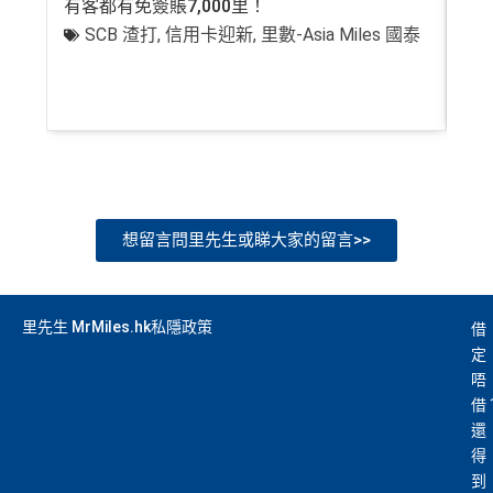
有客都有免簽賬7,000里！
有
SCB 渣打
,
信用卡迎新
,
里數-Asia Miles 國泰
+
想留言問里先生或睇大家的留言>>
里先生 MrMiles.hk私隱政策
借
定
唔
借
還
得
到