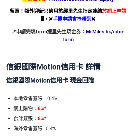
留意！額外迎新只適用於經里先生指定連結
於網上申請
🖥，❌
手機申請會拎唔到
❌
📍申請完填form攞里先生現金券：
MrMiles.hk/citic-
form
信銀國際Motion信用卡 詳情
信銀國際Motion信用卡 現金回贈
本地零售簽賬：
0.4%
網上購物：
6%*
食肆簽賬：
6%*
海外零售簽賬
: 0.4%