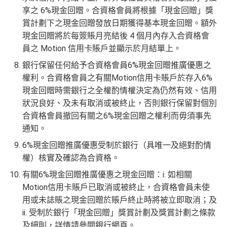
享之 6%現金回贈。合資格會員將根據「現金回贈」獎
賞計劃下之現金回贈發放日期獲得基本現金回贈。額外
現金回贈將於每簽賬月亮結後 4 個月內存入合資格會
員之 Motion 信用卡賬戶並顯示於月結單上。
銀行保留任何給予合資格會員6%現金回贈推廣優惠之
權利。合資格會員之有關Motion信用卡賬戶於存入6%
現金回贈時需銀行之全權酌情權決定為仍然有效、信用
狀況良好、及未有取消或被終止，否則銀行保留對個別
合資格會員撤回有關之6%現金回贈之權利而毋須事先
通知。
6%現金回贈推廣優惠受制於銀行（具唯一及絕對酌情
權）核實及確認為合資格。
有關6%現金回贈推廣優惠之現金回贈：i. 如相關
Motion信用卡賬戶已取消或被終止，合資格會員未使
用或未誌賬之現金回贈於賬戶終止時將被立即取消；及
ii. 受制於銀行「現金回贈」獎賞計劃及獎賞計劃之條款
及細則，詳情請參閱銀行網頁。