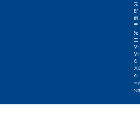
先
好
借
里
先
生
Mr.
Mi
©
20
All
rig
re