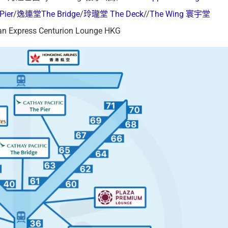
ier
/
逸連堂The Bridge
/
玲瓏堂 The Deck
//
The Wing 寰宇堂
 Express Centurion Lounge HKG