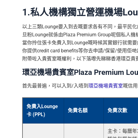
1.私人機構獨立營運機場Lou
以上三類Lounge要入到去嘅要求各有不同，最平民
旦粉Lounge就係由Plaza Premium Gro
當你拎住張卡免費入到Lounge嘅時候其實銀行就需要
你提供credit card benefits等你去申請/保留
附帶咗入貴賓室嘅權利，以下落嚟先睇睇香港環亞貴
環亞機場貴賓室Plaza Premium L
首先最普遍，可以入到/入唔到
環亞機場貴賓室
嘅信用
免費入Lounge
免費名額
免費次數
卡 (PPL)
主卡：每曆年3