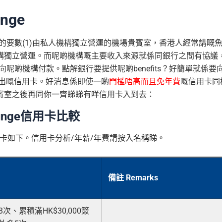
nge
化的要數(1)由私人機構獨立營運的機場貴賓室，香港人經常講嘅
up呢個私人機構獨立營運。而呢啲機構嘅主要收入來源就係同銀行之間有協議
向呢啲機構付款。點解銀行要提供呢啲benefits？好簡單就係要
/使用佢哋出嘅信用卡。好消息係即使一啲
門檻唔高而且免年費
嘅信用卡同
賓室之後再同你一齊睇睇有咩信用卡入到去：
ounge信用卡比較
卡如下。信用卡分析/年薪/年費請按入名稱睇。
備註 Remarks
次、累積滿HK$30,000簽