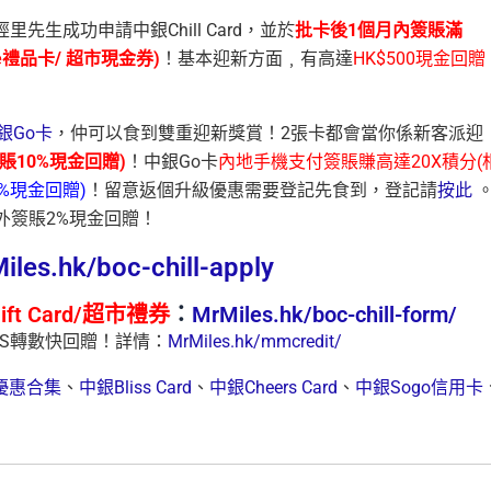
里先生成功申請中銀Chill Card，並於
批卡後1個月內簽賬滿
ore禮品卡/ 超市現⾦券)
！基本迎新方面﹐有高達
HK$500現金回贈
銀Go卡
，仲可以食到雙重迎新獎賞！2張卡都會當你係新客派迎
簽賬10%現金回贈)
！中銀Go卡
內地手機支付簽賬賺高達20X積分(
%現金回贈)
！留意返個升級優惠需要登記先食到，登記請
按此
外簽賬2%現金回贈！
iles.hk/boc-chill-apply
ift Card/超市禮券
：
MrMiles.hk/boc-chill-form/
FPS轉數快回贈！詳情：
MrMiles.hk/mmcredit/
優惠合集
、
中銀Bliss Card
、
中銀Cheers Card
、
中銀Sogo信用卡