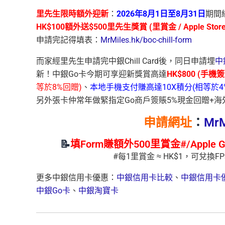
里先生限時額外迎新
：
2026年8月1日至8月31日
期間經
HK$100額外送$500⾥先⽣獎賞 (⾥賞⾦ / Apple St
申請完記得填表：
MrMiles.hk/boc-chill-form
而家經里先生申請完中銀Chill Card後，同日申請埋
中
新！中銀Go卡今期可享迎新獎賞高達
HK$800 (手機
等於8%回贈)
、
本地手機支付賺高達10X積分(相等於4
另外張卡仲常年做緊指定Go商戶簽賬5%現金回贈+海
申請網址
：
MrM
📝
填Form賺額外500里賞金#/Apple G
#每1里賞金 ≈ HK$1，可兌換
更多中銀信用卡優惠：
中銀信用卡比較
、
中銀信用卡
中銀Go卡
、
中銀淘寶卡