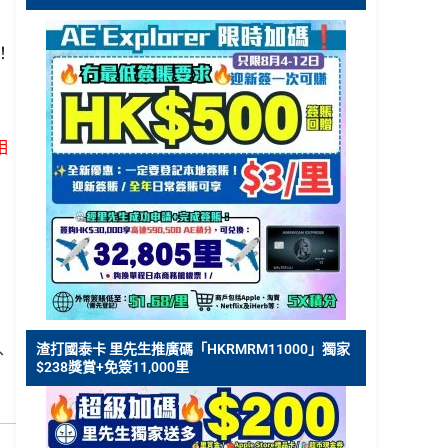
！
相
。
渣打國泰卡 里先生推廣碼「HKRMRM11000」獨家
、
$238獎賞+免簽11,000里