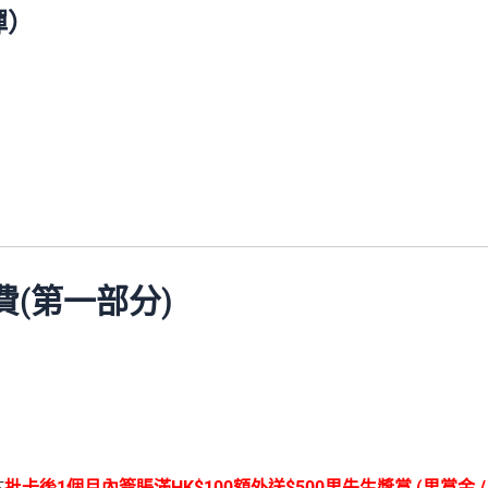
彈）
年費(第一部分)
於
批卡後1個月內簽賬滿HK$100額外送$500⾥先⽣獎賞 (⾥賞⾦ /