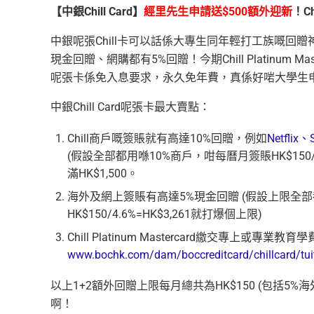
【中銀Chill Card】
經里先生申請送$500額外迎新
！C
中銀呢張Chill卡可以話係大專生同年輕打工族嘅回贈神卡，
現金回贈、網購都有5%回贈！今期Chill Platinum
呢張卡係免入息要求，永久免年費，真係好啱大學生
中銀Chill Card呢張卡最大賣點：
Chill商戶嘅簽賬就有高達10%回贈，例如
Netflix、
(假設全部都用喺10%商戶，咁每曆月簽賬HK$150
滿HK$1,500。
海外及網上簽賬有高達5%現金回贈 (假設上限全
HK$150/4.6%=HK$3,261就打爆個上限)
Chill Platinum Mastercard繳交專上或
www.bochk.com/dam/boccreditcard/chillcard/tuit
以上1+2額外回贈上限每月總共為HK$150 (包括5%海
啊！