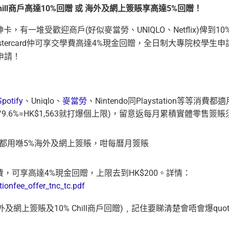
hill商戶高達10%回贈 或 海外及網上簽賬享高達5%回贈！
有一堆受歡迎商戶(好似麥當勞、UNIQLO、Netflix)俾到10
 Mastercard仲可享交學費高達4%現金回贈，全日制大專院校學生申
申請！
Spotify
、Uniqlo、
麥當勞
、Nintendo同Playstation等等消費都適
/9.6%=HK$1,563就打爆個上限)，留意返每月累積實體零售簽賬
部都用喺5%海外及網上簽賬，咁每曆月簽賬
專業教育學費，可享高達4%現金回贈，上限去到HK$200。詳情：
ionfee_offer_tnc_tc.pdf
外及網上簽賬及10% Chill商戶回贈)﹐記住要睇清楚會唔會爆quot