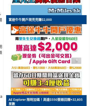
%
請
富途牛牛開戶現兜兜賺$2,000
用
須
a
AE Explorer 限時加碼！高達$550簽賬回贈+32,805
里數