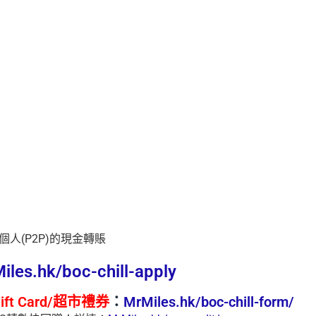
人(P2P)的現金轉賬
iles.hk/boc-chill-apply
ift Card/超市禮券
：
MrMiles.hk/boc-chill-form/