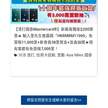
【渣打國泰Mastercard®】新舊客獨家$200獎
AE
賞🔥 輸入里先生推廣碼「HKRMRM11000」免
登記
簽賬11,000里+新會員38里賞金+盲盒抽獎🔥現
萬高
有客都有免簽賬7,000里！
有
SCB 渣打
,
信用卡迎新
,
里數-Asia Miles 國泰
+
想留言問里先生或睇大家的留言>>