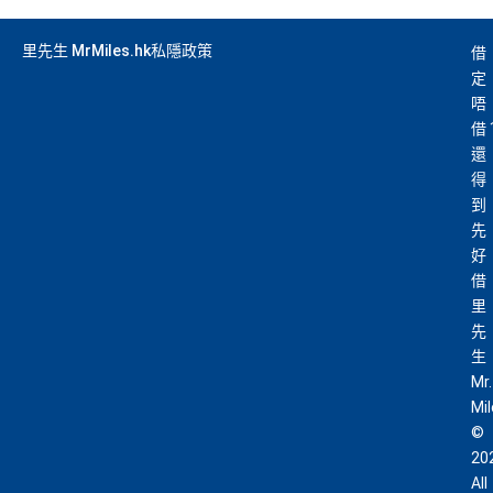
里先生 MrMiles.hk私隱政策
借
定
唔
借
還
得
到
先
好
借
里
先
生
Mr.
Mi
©
20
All