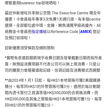
嚟緊要飛business trip就啱哂啦！
最近仲新增咗共享辦公空間 The Exeuctive Centre 嘅全年
優惠！卡會員每年專享3次免費1天通行證，有多個centre
選擇，全部都位處中環、金鐘、鰂魚涌嘅甲級商廈內，AE
商務金卡會員用
指定連結
以Reference Code [
AMEX
] 登記
及預訂就得啦！
迎新優惠須受條款及細則限制
*實際免息還款期將視乎收費日期及發單截數日期而有所差
異。無預設消費限額不代表公司可以無上限消費，只是公
司的購買力會隨著還款記錄、信貸記錄及消費模式而調整
**由2024年1 月1 日起， 每HK$1本地簽賬可獲2美國運通
積分，每等同HK$1的外幣簽賬可獲3分，適用於每計劃期
間內憑卡簽付之首滿等值HK$300,000的合資格消費，而
HK$300,000及其後之簽賬每HK$1本地簽賬可獲1分，每等
同HK$1的外幣簽賬可獲2分。