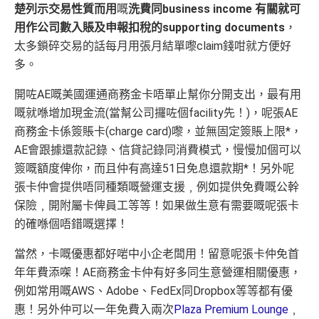
楚列示交易性質而用
嘅
洗費同
business income
有關就可
用作公司數入賬及申報扣稅的
supporting documents
，
太多鎖碎交易的話每月用張月結單嚟claim錢咁就方便好
多。
開咗AE嘅美國運通商務金卡唔單止幫你分開支出，最有用
嘅就喺增加現金流(當幫公司攞咗個facility先！)，呢張AE
商務金卡係簽賬卡(charge card)嚟，並無固定簽賬上限*，
AE會跟據還款記錄、信貸記錄同消費模式，慢慢加個可以
簽嘅額度俾你，而且仲有高達51日免息還款期*！另外呢
張卡仲會提供唔同種類嘅營運支援﹐例如提供免費嘅公幹
保險﹐開附屬卡俾員工等等！如果做生意有需要嘅呢張卡
的確喺個唔錯嘅選擇！
當然，卡嘅優惠都好啱中小企老闆用！留意呢張卡仲免首
年年費添㗎！AE商務金卡仲有好多同生意營運相關優惠，
例如常用嘅AWS、Adobe、FedEx同Dropbox等等都有優
惠！另外仲可以一年免費入兩次
Plaza Premium Lounge
﹐