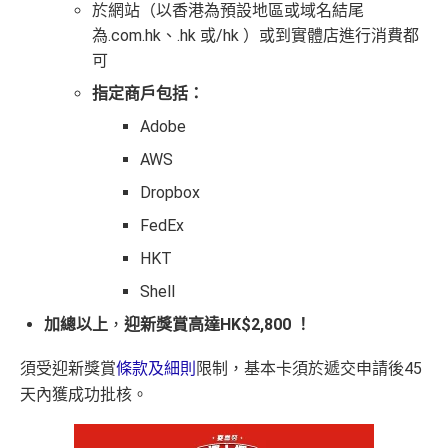
於網站（以香港為預設地區或域名結尾
為.com.hk、.hk 或/hk ）或到實體店進行消費都
可
指定商戶包括：
Adobe
AWS
Dropbox
FedEx
HKT
Shell
加總以上
，
迎新獎賞高達HK$2,800 ！
須受迎新獎賞
條款及細則
限制，基本卡須於遞交申請後45
天內獲成功批核。