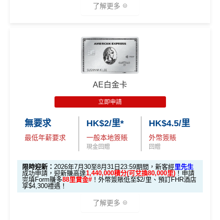
了解更多
🎁迎新禮遇
條件 (於首3個月內
AE白金卡
迎新項目
回贈 / 獎賞
做)
立即申請
🎯 第一階段：開卡必做 (登記特別優惠)
無要求
HK$2/里*
HK$4.5/里
最低年薪要求
一般本地簽賬
外幣簽賬
1️⃣ 啟動「本地簽賬 6
現金回贈
回贈
X 積分」優惠（每季
上限 HK$15,000）
限時迎新：
2026年7月30至8月31日23:59期間，新客經
里先生
成功申請，迎新賺高達
1,440,000積分(可兌換80,000里)
！申請
完填Form賺多
88里賞金#
！外幣簽賬低至$2/里、預訂FHR酒店
📍
登記優惠 1：
htt
享$4,300禮遇！
ps://shorturl.at/K
了解更多
hrl8
(為下階段疊
登記特別
加倍數積分