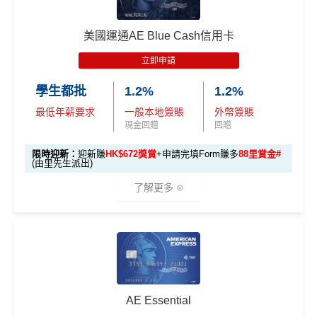
96,000 AE
項
累積本地簽賬滿 HK
59前申請)：
本地迎新
積分
目
$8,000（須以港幣結
獎賞
美國運通AE Blue Cash信用卡
(相當於 5,333
算）
首3個月內成功簽賬一次: 享
HK$300簽賬回贈
里數)
H
立即申請
首3個月內成功簽賬滿HK$10,000: 享
HK$700簽賬回贈
K
本地簽賬
48,000 AE
學生都批
1.2%
1.2%
基本卡批核後首3個月內每HK$1=5美國運通積分，可
$5
首3個月內
用基本卡或附屬卡為手機八達通包括
6X 積分
上述 HK$8,000 本地
積分
賺取
高達240,000積分
，（以
Amex Travel換機票酒店
0
最低年薪要求
一般本地簽賬
外幣簽賬
iPhone、Apple Watch或Android手機，單次增
簽賬*6X 積分
(第一階段已
(相當於 2,667
(ATO)
或以Pay with points max每260＝$1^可換HK$9
簽
現金回贈
回贈
值淨HK$600
里數)
登記)
23，換酒店分/里數或禮品價值會更高！）如果有大額
賬
限時迎新：
迎新賺
HK$672獎賞
+申請完填Form賺多
88里賞金#
簽賬如醫院或保險，用呢個offer都抵！
回
(由里先生派出)
🎯 第三階段：額外迎新簽賬獎賞 (累積簽滿 HK$30,0
贈
申請完填Form
MrMiles.hk/pc-form
賺
多
88里賞金#
00 - 包括 HK$12,000 本地 + HK$10,000 外幣)
了解更多
❗️
（由里先生派出🎯38新會員+成功批卡50額外里賞
14
金）
282,000 A
4
累積總簽賬滿 HK$3
🎁
迎新禮遇
加總以上，迎新合共高達
HK$1,923
獎賞+
88里賞金#
額外迎新
E積分
萬
0,000（包括合資格
首6個月內
累積簽賬滿HK$6萬有
66萬積分
於
第
獎賞
(相當於 15,66
®
積
AE Blue Cash
信用卡迎新賺回贈
本地及海外簽賬）
#每1里賞金 ≈ HK$1，可兌換FPS轉數快回贈！詳情
MrMi
15至17個月
期間，進行一次任何金額的合資格
7 里數)
分
les.hk/mmcredit
簽賬再有額外
66萬積分
本地簽賬2X積分，簽賬
由2026年8月1日至8月31日期間，迎新簽HK$6,000賺到：
簽
AE Essential
✅
優點
HK$60,000再有額外
12萬積分
申請連結
：
MrMil
本地簽賬
賬
• 首 HK$7,000 享 6X