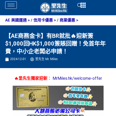
Skip
Open
Open
to
content
AE 美國運通
> /
信用卡優惠
> /
商業優惠
>
【AE商務金卡】有BR就批🔥迎新簽
$1,000回HK$1,000簽賬回贈！免首年年
費，中小企老闆必申請！
2024-12-01
里先生 Mr. Miles
🔥里先生獨家迎新
：
MrMiles.hk/welcome-offer