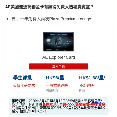
AE美國運通商務金卡有無得免費入機場貴賓室？
有﹐一年免費入兩次Plaza Premium Lounge
AE Explorer Card
立即申請
學生都批
HK$6/里
HK$1.68/里*
最低年薪要求
一般本地簽賬
外幣簽賬
現金回贈
回贈
限時迎新：
2026年8月4日至8月12日23:59期間，新客經
里先生
成功申請，迎新獎賞
高達32,805里數+$550簽賬回贈+88里賞金
#
(由里先生派出)！簽滿$8,000賺8,000里+登記本地簽賬全年6X
積分(相當於HK$3/里)！