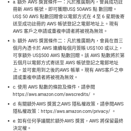
a. 額外 AWS 獎賞條件一：凡於推廣期內，會員成功註
一送一或其他日子享有8折優惠
冊新 AWS 帳號，即可獲贈US$ 50AWS 點 數回贈。
AE購物保障：延長一年保障
US$ 50 AWS 點數回贈會以電郵方式在 4 至 6 星期後寄
送至成功註冊的 AWS 帳號登記之電郵地址上。現有
高達HK$9,000奢華酒店回贈
AWS 客戶之申請或重複申請者將被視為無效。
AE白金卡香港足球會HKFC禮遇
b. 額外 AWS 獎賞條件二：凡於推廣期內，會員在首三
亞洲50+指定高爾夫球會免費果嶺費
個月內憑卡於 AWS 連續每個月簽賬 US$100 或以上，
信和酒店優惠：會送住宿禮券，信和酒店及遠東酒店
可享額外 US$500 AWS 點數回贈。該 AWS 點數將於第
集團第二晚免費住宿
五個月以電郵方式寄送至 AWS 帳號登記之電郵地址
積分無限期
上，並可套用到之後的AWS 帳單。現有 AWS客戶之申
飲食優惠全集：
AE美膳會及餐廳優惠合集
/
AE買一送
請或重複申請者將被視為無效。
一
c. 使用 AWS 點數的條款及條件，請參閱
優惠活動更新：
AE信用卡優惠合集
https://aws.amazon.com/awscredits/ 。
d. 有關額外AWS 獎賞之AWS 隱私權政策，請參閱AWS
❎
缺點
隱私權政策：https://aws.amazon.com/privacy/ 。
e. 如有任何爭議關於額外AWS 獎賞，AWS 將保留最終
年費$9,500無得豁免
決定權。