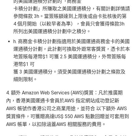
的美國運通積分計劃的「商務金
以AE Explorer卡訂機票）
on Lounges位於美國
卡積分計劃」所賺取之美國運通積分，有關計劃詳情請
網上購物安全保證
：以
AE Explorer卡簽賬可享退貨保
全年全家旅遊保險！
參閱條款 3h。當簽賬額達到上限後或由卡批核後的第
證、 45日購物保障、延長保養服務及價格保障
4 個月開始（以較早者為準），會員只會獲得條款3h
免費申請2張附屬卡
全球
24
小時提供協助
：透過「運通財」服務於世界各
所列出美國運通積分計劃中之積分。
送1張無限次入全球airport VIP lounge既Priority Pass
地提取現金、超過2,200間美國運通旅遊辦事處提供之
俾你，最新Policy仲打以拎嚟帶多1個guest入
h. 商務金卡積分計劃指適用於美國運通商務金卡的美國
專有服務
運通積分計劃，此計劃可換取外遊常客獎賞，憑卡於本
Amex Platinum Travel Service -
Fine Hotels & Resorts
批卡特快，5-10個工作天
地簽賬每港幣$1 可獲 2.5 美國運通積分，外幣簽賬每
(FHR)
識玩又夠運嘅住品牌酒店平過官網不但止仲有
沒有
海外簽賬DCC協議
，海外實地簽賬唔洗怕中咗DC
港幣$1 可
得upgrade套房，免費早餐，Late check out等等benefit
C陷阱
獲 3 美國運通積分。須受美國運通積分計劃之條款及
s
細則限制。
一連串
American Express信用卡消費優惠
可以轉積分為多個飛行里數或酒店積分計劃，包括Asi
a Miles/ Avios/ KrisFlyer/
Marriott Bonvoy
/
Hilton Hono
4. 額外 Amazon Web Services (AWS)獎賞：凡於推廣期
查看更多信用卡詳情及分析...
rs Points
等等
內，香港美國運通卡會員於AWS 指定網站成功登記新
AE緊急家居及汽車支援服務
AWS 帳號作香港公司之商業用途，並符合 以下額外 AWS
酒店Elite會籍，Hilton金卡入住送早餐
獎賞條件，可獲贈高達US$ 550 AWS 點數回贈並可套用到
AWS 帳單，以扣除涵蓋AWS 相關服務的費用。
美心美膳會2-3人星期一至四食有六折
睇戲折扣
：
星期五係百老匯、PALACE或AMC睇戲買