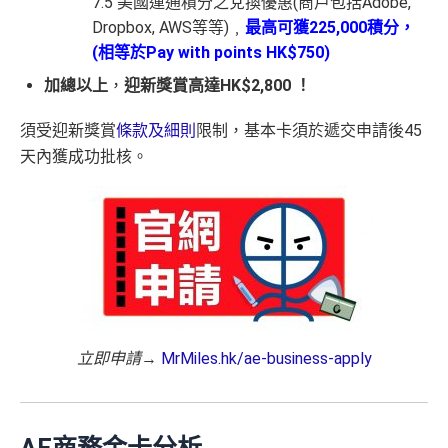
7.5 美國運通積分之兌換優惠(商戶包括Adobe,
Dropbox, AWS等等)﹐
最高可獲
225,000
積分，
(
相等於
Pay with points HK$750)
加總以上
，
迎新獎賞高達HK$2,800 ！
須受迎新獎賞
條款及細則
限制，基本卡須於遞交申請後45
天內獲成功批核。
立即申請
→
MrMiles.hk/ae-business-apply