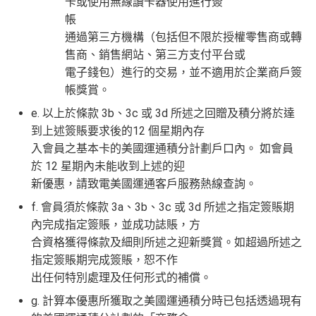
卡或使用無線讀卡器使用進行簽
查看更多信用卡詳情及分析...
$2,200之基本卡會籍年費，亦可繼續使用首2張
以上加總，迎新有
76
0,000 AE積分(相等於42,222里數)+H
帳
附屬卡而無須繳付年費
K$50簽賬回贈
，獎賞由AE直接存入。同埋有
88里賞金#
通過第三方機構（包括但不限於授權零售商或轉
AE
積分無限期
，AE積分可兌換至10間航空公司夥伴之
(由里先生派出)， 獎賞將於
簽賬後16星期或以內
存入卡會
售商、銷售網站、第三方支付平台或
飛行里數（
行政費亦將全免
）：Asia Miles, Avios、E
員之基本卡的美國運通積分計劃戶口內。
電子錢包）進行的交易，並不適用於企業商戶簽
mirates、Finnair及KrisFlyer等里數計劃都有份：18,00
新客戶立即申請
：
MrMiles.hk/ae-charge-
帳獎賞。
0運通積分= 1,000里→
AE積分兌換里數
application/
e. 以上於條款 3b、3c 或 3d 所述之回贈及積分將於達
現有客戶立即申請
：
MrMiles.hk/ae-charg
全年積分獎賞
：靈活運用美國運通積分兌換現金券／P
到上述簽賬要求後的12 個星期內存
e-apply/
ay with Points / 憑分繳費、Travel with Points憑分預訂
入會員之基本卡的美國運通積分計劃戶口內。 如會員
（記得揀返想要嘅迎新連結申請，一經申請無得更改。如
行程（2024年9月30日前：150AE 積分兌換至HK
於 12 星期內未能收到上述的迎
果用
iPhone/Mac的話會可能有Adblock
，建議你改返啲S
$1）、酒店積分（
Marriott Bonvoy積分
或是
Hilton Hon
新優惠，請致電美國運通客戶服務熱線查詢。
etting再申請：
MrMiles.hk/adblock/
）
ors積分
）、生活家品等
f. 會員須於條款 3a、3b、3c 或 3d 所述之指定簽賬期
（
主卡及附屬卡
）
可以憑卡進入香港機場
Plaza Premi
#
每1里賞金 ≈ HK$1，可兌換FPS轉數快回贈！詳情
MrMi
內完成指定簽賬，並成功誌賬，方
um Lounge
貴賓候機室，每曆年上限合共
8次
。了解更
✅
優點
les.hk/mmcredit
合資格獲得條款及細則所述之迎新獎賞。如超過所述之
多：
AE Explorer lounge 貴賓室
指定簽賬期完成簽賬，恕不作
全年電影優惠
：專享香港百老匯院線4DX、3D、2D及
HK$9,500年費已經包晒
AE Explorer
年費
出任何特別處理及任何形式的補償。
IMAX 電影正價戲票9折優惠
可以無限次入全球
AE Lounge
(The Centurion Lounge)
g. 計算本優惠所獲取之美國運通積分時已包括透過現有
免費旅遊保障
：旅遊意外保障金額高達HK$350萬（需
及
免費帶多1個同伴入
，除香港機場外其他The Centuri