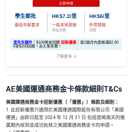
57,000 AE
es.hk/ae-charge-application
首2個月內累積簽賬滿HK$6,000賺
HK$500簽賬回贈
6X + 基本
立即申請
迎
積分
(食盡每季HK$15,00
積分
3X
( HK$1
首3個月成功增值iPhone 或 Apple watch內八達通滿HK
飲食優惠全集：
AE美膳會及餐廳優惠合集
新
• 餘下 HK$5,0
0上限)
(相當於 3,166
學生都批
HK$7.2/里
HK$6/里
2,000 本地
$300賺
HK$100簽賬回贈
00 享基本 3X 積分
優惠活動更新：
AE信用卡優惠合集
里數)
簽賬)
最低年薪要求
一般本地簽賬
外幣簽賬
基本簽賬1.2%：
HK$72簽賬回贈
（主卡及附屬卡）
Cafe Deco Group指定餐廳惠顧晚膳
現金回贈
回贈
88
申請完填Form
MrMiles.hk/bc-form
賺多
88里賞金#
堂食自主餐牌食品﹐星期一至四：2-3人有6折，4-12
外幣簽賬 1
額外外幣簽賬 HK$1
107,500 A
里
申請完填Form
MrMiles.hk/ap-form
賺多88里賞
里先生額外：
$100現金回贈
迎新優惠：
首2個月內簽賬滿$2,00
❗️（由里先生派出🎯38新會員+成功批卡50額外里賞
人有75折 / 星期五至日：2-12人有75折
0.75X
0,000*10.75X 積分
(第
0享$200回贈！永久免年費！
E積分
賞
金#❗️（由里先生派出🎯38新會員+成功批卡50額
金）
一階段已登
(食盡每季HK$10,000上
（主卡）
美心指定中西食府惠顧晚膳堂食自主餐牌食
(相當於 5,972
金
外里賞金）
了解更多
里數)
記)
限)
品﹐星期一至四：2-3人有6折，4-12人有75折 / 星期五
#
加總以上，
合共賺HK$672簽賬回贈+88里賞金#
#每1里賞
至日：2-12人有75折
金 ≈ HK$1，可兌換FPS轉數快回贈！詳情
MrMiles.hk/m
⭐️ 手機八達通增值獎賞 + 里先生額外賞 ⭐️
AE Essential信用卡迎新
（主卡及附屬卡）
惠顧聘珍樓、名都酒樓及名都﹐
晚
mcredit
以上迎新連同基本積分合共有
高達1,440,000 AE積分
膳堂食自選主餐牌食品及飲品有7折
✅
優點
AE美國運通商務金卡
條款細則T&Cs
(=80,000里數) + HK$50簽賬回贈
，
獎賞由AE直接存
用基本卡或附屬卡為
（主卡及附屬卡）
Mira Dining 旗下指定餐廳國金軒 (if
手機八達通 (iPhone /
入。同埋
88里賞金#
(由里先生派出)。
現有美國運通基
HK$50 簽
八達通增
c)、 翠亨邨，
晚膳堂食自選主餐牌食品及飲品7折
，及
迎新項目
條件(於首2個月內做)
回贈
美國運通商務金卡迎新優惠（「優惠」）條款及細則：
Apple Watch / Andro
本卡會員**
：迎新高達
76萬AE
積分
(可換42,222里)+88里
所有回贈直接以現金形式直接入落信用卡statement
值回贈
賬回贈
自選主餐牌食品外賣自取低至75折
1. 此迎新優惠只適用於美國運通國際股份有限公司「美國
id) 單次增值滿 HK$6
賞金#(由里先生派出)
迎新資格：現時持有或於申請日期
本地港幣及外幣簽賬無上限現金回贈1.2%
里先生額外現
00
（主卡及附屬卡）
星期五係百老匯、PALACE或AMC
運通」由即日起至 2024 年 12 月 31 日 包括首尾兩天的推
起計過去 12 個月內
曾持有或取消
任何由美國運通香港批
如當面交付保險費用都有1.2%現金回贈！
金
(
申請連
免簽賬，7個工作天內
睇戲買一送一
核的信用卡或簽賬卡（不包括美國運通白金卡/半島白金
廣期內收到並成功批核之美國運通商務金卡的申請。
結：
MrMiles.
提交所有所需文件批
HK$100
申請完填 Form
MrMi
唔洗煩，簽賬統一1.2%啱晒唔儲里數又唔追優惠嘅朋
卡）之基本卡會員。