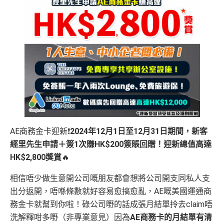
AE商務金卡迎新❗️
2024年12月1日至12月31日期間，新客
經里先生申請＋簽1次賺HK$200簽賬回贈！迎新總值高達
HK$2,800獎賞
🔥
相信唔少做生意開公司嘅朋友都會想將公司開支同私人支
出分返開，唔喺條數就好容易愈搞愈亂，AE嘅美國運通商
務金卡就幫到你啦！碌公司嘢的話成張月結單拎去claim唔
洗解釋咁多嘢（非專業意見）因為
AE
商務卡的月結單有清