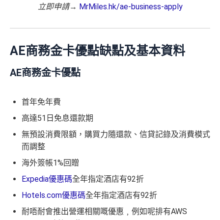
立即申請
→
MrMiles.hk/ae-business-apply
AE商務金卡優點缺點及基本資料
AE商務金卡優點
首年免年費
高達51日免息還款期
無預設消費限額，購買力隨還款、信貸記錄及消費模式
而調整
海外簽帳1%回贈
Expedia優惠碼
全年指定酒店有92折
Hotels.com優惠碼
全年指定酒店有92折
耐唔耐會推出營運相關嘅優惠﹐例如呢排有AWS