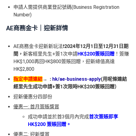
申請人需提供商業登記號碼(Business Registration
Number)
AE商務金卡｜迎新詳情
AE商務金卡迎新新玩法❗️
2024年12月1日至12月31日期
間
，
新客經里先生+簽1次申請
HK$200簽賬回贈
！簽賺
HK$1,000再回HK$800簽賬回贈，迎新總值高達
HK$2,800
指定申請連結
→ :
hk/ae-business-apply
(用呢條連結
經里先生成功申請+簽1次限時HK$200簽賬回贈）
迎新優惠分四部份
優惠一: 首月簽賬獎賞
成功申請並於首3個月內完成
首次簽賬即享
HK$200 簽賬回贈。
優惠二: 迎新獎賞