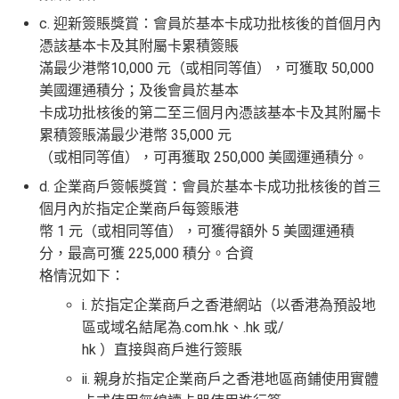
回
的話用AE Explorer就啱晒！
批得好寬鬆！即使年薪未夠都可以試咗先！
信貸紀錄
c. 迎新簽賬獎賞：會員於基本卡成功批核後的首個月內
贈
本身準時還款都會批到卡！
首年免年費，其後每年HK$2,200(收咗打去要求免，有
憑該基本卡及其附屬卡累積簽賬
得傾的)
76
滿最少港幣10,000 元（或相同等值），可獲取 50,000
年費：
永久免年費
萬
AE啲卡勝在食
信用卡迎新
基本上你簽到嘅賬就當合資
美國運通積分；及後會員於基本
亦可繼續使用首2張附屬卡而無須繳付年費
積
首6個月內
累積簽賬滿HK$6萬有
32萬積分
於
第
格簽賬，無再細分
信用卡交保險
/醫療/
廣告費
/交租果啲
卡成功批核後的第二至三個月內憑該基本卡及其附屬卡
分
15至17個月
期間，進行一次任何金額的合資格
唔計，所以可以放心簽。
AE Essential特點
累積簽賬滿最少港幣 35,000 元
簽
簽賬再有額外
32萬積分
本地簽賬2X積分，簽賬
（或相同等值），可再獲取 250,000 美國運通積分。
#每1里賞金 ≈ HK$1，可兌換FPS轉數快回贈！詳情
MrMil
賬
HK$60,000再有額外
12萬積分
申請連結
：
MrMil
d. 企業商戶簽帳獎賞：會員於基本卡成功批核後的首三
Amex唯一一張永久免年費
AE Explorer Card
優點
迎
es.hk/ae-charge-apply/
es.hk/mmcredit
個月內於指定企業商戶每簽賬港
新
如用開
AE白金卡
第二年要收年費時可以選擇取消卡停
幣 1 元（或相同等值），可獲得額外 5 美國運通積
首年免年費而且
AE Explorer一年有8次機場貴賓室
免費
一停先，過一過冷河，啲
AE積分
可以轉咗去呢個AE E
分，最高可獲 225,000 積分。合資
用（2026年起有條件）
ssential到先唔需要急住燒晒啲分
格情況如下：
88
最新已經加埋
Intervals
(小食飲品套餐) 可以去R
低級別信用卡都仲可以換到飛行里數，雖然要手續費
里
申請完填Form
MrMiles.hk/ap-form
賺多88里賞
i. 於指定企業商戶之香港網站（以香港為預設地
oots98 或 Lee Fa Yuen Express到攞份餐
但有得換里數都算係咁
賞
金#❗️（由里先生派出🎯38新會員+成功批卡50額
區或域名結尾為.com.hk、.hk 或/
留意AE Explorer可以用既Lounge唔係
AE Centu
電影禮遇 ：專享香港百老匯院線4DX、3D、2D及 IMA
金
外里賞金）
hk ）直接與商戶進行簽賬
rion Lounge
而係環亞機場貴賓室
X 電影正價戲票9折優惠
#
ii. 親身於指定企業商戶之香港地區商鋪使用實體
每年簽賬達HK$150,000，可獲豁免下年度HK