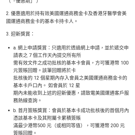
（「優惠期」 ）
全年盡享 city’super、LOG-ON 及 cookedDeli
97折
優
hk/ae-essenti
卡即可
里先生額
les.hk/exp-form
88 里賞金#
友
(含
惠
2. 優惠適用於持有效美國運通商務金卡及香港牙醫學會美
al-apply
)
外賞
38 新會員 + 成功批卡 5
(由里先生派出)
港幣支付外國註册商戶沒有收費及沒有
DCC
交易協
積分無限期
A
國運通商務金卡的基本卡持卡人。
0 額外里賞金)
議，網上簽賬會少啲機會被收額外手續費
E
每曆年首$120,000簽賬$6=1里
累積簽賬額滿HK$2,00
簽賬迎新
HK$200
長期有
AE信用卡優惠
白
3. 迎新獎賞：
0或以上
590,500
❎
缺點
金
❎
缺點
AE積分
(可
a. 網上申請獎賞：只適用於透過網上申請，並於遞交申
卡
現有客戶迎新優惠詳情
完成所有條件 (總簽賬
兌換 32,805
AE Essential迎新優惠冷河期12個月，迎新優惠不適用
迎
請表之 7 個工作天內提交所有所
💰迎新總
HK$30,000：包括
年費要$2,200，即使有
AE白金卡
都不能免年費
里數)
於現時持有或於申請日期起計過去 12 個月內曾取消或
新
需有效文件之成功批核的基本卡會員，方可獲港幣 100
網上繳費無回贈
計
HK$20,000 本地 +
海外簽賬手續費小貴，有2%收費(其他卡做緊1至1.9
曾為任何由美國運通香港批核的信用卡或簽賬卡之基
項
+ HK$550
元簽賬回贈。該筆回贈將於卡
HK$10,000 外幣)
無得儲里數
5%)
本卡會員。美國運通保留從卡會員之運通卡賬戶內扣
目
簽賬回贈 + 8
批核後的 12 個星期內存入會員之美國運通商務金卡的
除有關推薦獎賞及迎新優惠價值之權利而不作事先通
8 里賞金#
轉換成飛行里數手續費每次$400
基本卡戶口內。 如會員於 12 星
查看更多信用卡詳情及分析...
知。
H
期內未能收到上述的迎新優惠，請致電美國運通客戶服
如12 個月內取消該卡，按條款話有可能收返迎新
K
務熱線查詢。
查看更多信用卡詳情及分析...
$5
整個迎新期合共可賺
高達32,805里數+HK$550簽賬回
b. 首月簽賬獎賞：會員於基本卡成功批核後的首個月內
首3個月內
用基本卡或附屬卡為手機八達通包括
AE Essential
年費
及
年薪要求
0
贈+88里賞金#
！
iPhone、Apple Watch或Android手機，單次增
憑該基本卡及其附屬卡累積簽賬
簽
條款寫合資格迎新簽賬積分將於簽賬後
8個星期內
值淨HK$600
存
滿最少港幣500 元（或相同等值），可獲港幣 200 元
賬
年薪要求：HK$120,000/年 (其實學生都批到)
入，但實測過係簽賬後3日內就入到！超快手趕住要里數
簽賬回贈。