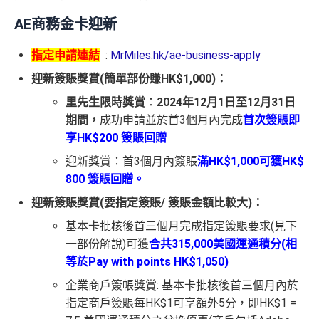
AE商務金卡迎新
指定申請連結
:
MrMiles.hk/ae-business-apply
迎新簽賬獎賞
(
簡單部份賺
HK$1,000)
：
里先生限時獎賞
：
2024年12月1日至12月31日
期間，
成功申請並於首3個月內完成
首次簽賬
即
享HK$200 簽賬回贈
迎新獎賞：首3個月內簽賬
滿HK$1,000可獲HK$
800 簽賬回贈。
迎新簽賬獎賞
(
要指定簽賬
/
簽賬金額比較大
)
：
基本卡批核後首三個月完成指定簽賬要求(見下
一部份解說)可獲
合共
315,000
美國運通積分
(
相
等於
Pay with points HK$1,050)
企業商戶簽帳獎賞: 基本卡批核後首三個月內於
指定商戶簽賬每HK$1可享額外5分，即HK$1 =