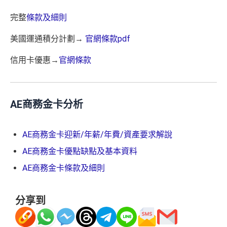
海外簽賬手續費小貴，有2%收費(其他卡做緊1至1.9
5%)
完整
條款及細則
平日簽賬HK$9=1里，儲里數嚟講唔算吸引
美國運通積分計劃→
官網條款pdf
轉換成飛行里數手續費每次HK$400
信用卡優惠→
官網條款
查看更多信用卡詳情及分析...
AE商務金卡分析
AE商務金卡迎新/年薪/年費/資產要求解說
AE商務金卡優點缺點及基本資料
AE商務金卡條款及細則
分享到