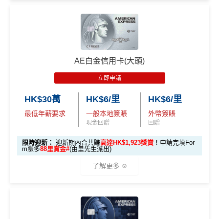
2️⃣ 啟動「
外幣簽賬 1
推廣
作準備)
0.75X 積分
」優惠
🎁
迎新禮遇 AE白金卡里先生優惠
（每季上限 HK$10,0
00）
優惠期：
2026年7月30日至8月31日23:59期間
，年費HK
$9,500，無得傾必需俾，留意
新客
及
現有
AE信用卡
之客戶
📍
登記優惠 2：
htt
AE白金信用卡(大頭)
迎新有唔同
全新美國運通基本卡會員*
：迎新高達
1,440,0
ps://shorturl.at/Y
00 AE積分
(可換80,000里) +88里賞金#(由里先生派出)
迎
NQXl
立即申請
新資格：
現時或於申請日期起計過去 12 個月內
未曾持有
或取消
任何由美國運通香港批核的信用卡或簽賬卡之基本
HK$30萬
HK$6/里
HK$6/里
🎯 第二階段：本地迎新簽賬獎賞 (累積簽滿 HK$8,00
卡會員。
0 本地簽賬)
最低年薪要求
一般本地簽賬
外幣簽賬
現金回贈
回贈
【🔥限時
A
限時迎新：
迎新期內合共賺
高達HK$1,923獎賞
！申請完填For
加碼🔥】
m賺多
88里賞金#
(由里先生派出)
E
HK$500 簽
首次簽賬
完成任何金額之首次
白
了解更多
簽賬
賬回贈
(8月4日至
金
8月12日期
卡
各迎新優惠詳情
間)
🎁
迎新禮遇
迎
新
AE白金信用卡迎新(只適用於2026年8月1日至8月31日23: