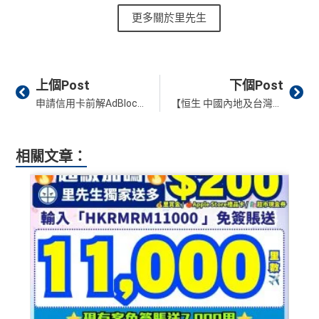
更多關於里先生
Prev
Ne
上個Post
下個Post
申請信用卡前解AdBlock 避免食唔到額外迎新 iPhone/Mac Safari高危
【恒生 中國內地及台灣簽賬優惠】恒生銀聯信用卡於中國內地及台灣實體店簽賬享高達6% +FUN Dollars！
相關文章：