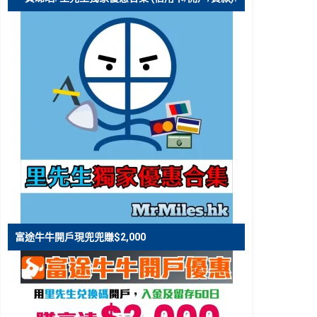
富途牛牛開戶現兜兜賺$2,000