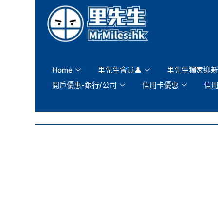
Skip
to
content
Home
里先生會員👤
里先生獨家迎新
開戶優惠-銀行/公司
信用卡優惠
信