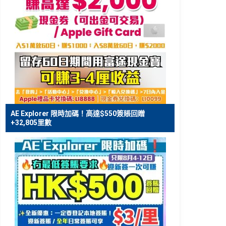
AE Explorer 限時加碼！高達$550簽賬回贈
+32,805里數