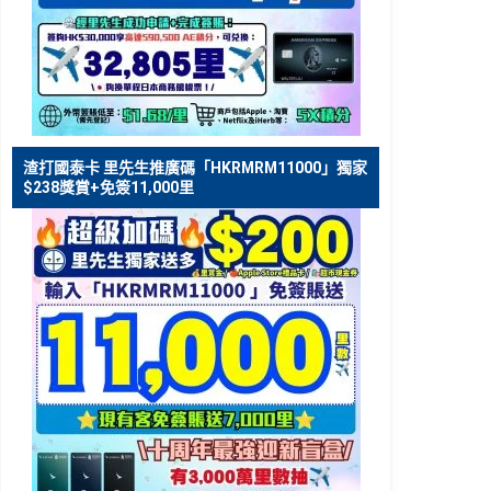
渣打國泰卡 里先生推廣碼「HKRMRM11000」獨家
$238獎賞+免簽11,000里