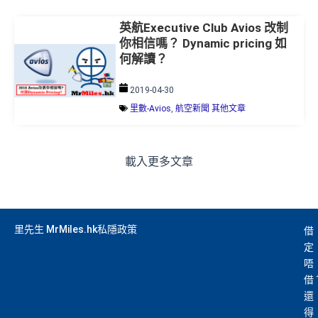
英航Executive Club Avios 改制
你相信嗎？ Dynamic pricing 如
何解讀？
2019-04-30
里數-Avios
,
航空新聞 其他文章
載入更多文章
里先生 MrMiles.hk私隱政策
借
定
唔
借
還
得