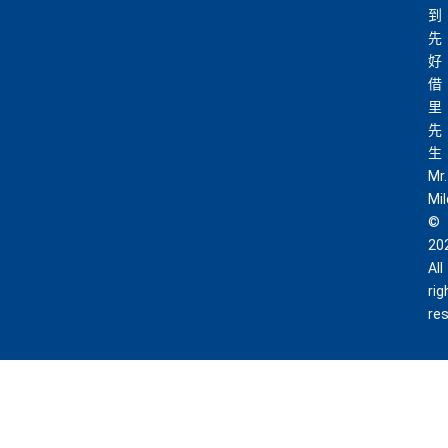
到
先
好
借
里
先
生
Mr.
Mi
©
20
All
rig
re