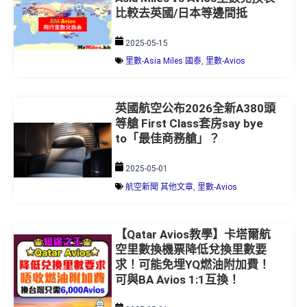
比較去英國/日本等邊間抵
2025-05-15
里數-Asia Miles 國泰
,
里數-Avios
英國航空公布2026全新A380頭
等艙 First Class套房say bye
to「最佳商務艙」？
2025-05-01
航空新聞 其他文章
,
里數-Avios
【Qatar Avios教學】卡塔爾航
空里數換機票降低兌換里數要
求！可能免埋YQ燃油附加費！
可與BA Avios 1:1互換！