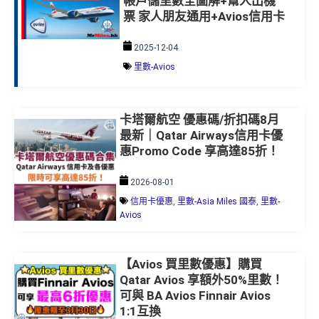
帳戶儲里數全圖解+幫人出機
票 家人朋友通用+Avios信用卡
2025-12-04
里數-Avios
卡塔爾航空 優惠碼/折扣碼8月
最新｜Qatar Airways信用卡優
惠Promo Code 享高達85折！
2026-08-01
信用卡優惠
,
里數-Asia Miles 國泰
,
里數-
Avios
【Avios 買里數優惠】購買
Qatar Avios 享額外50%里數！
可與 BA Avios Finnair Avios
1:1互換