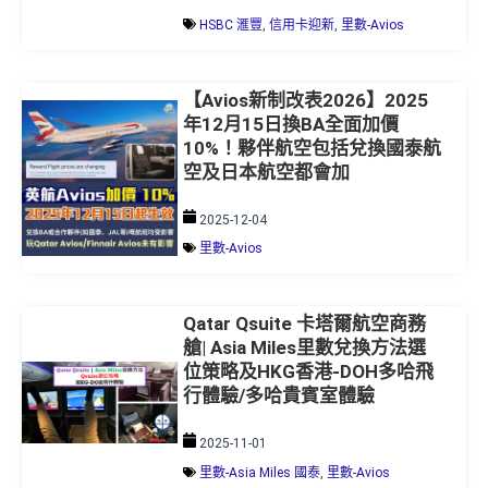
HSBC 滙豐
,
信用卡迎新
,
里數-Avios
【Avios新制改表2026】2025
年12月15日換BA全面加價
10%！夥伴航空包括兌換國泰航
空及日本航空都會加
2025-12-04
里數-Avios
Qatar Qsuite 卡塔爾航空商務
艙| Asia Miles里數兌換方法選
位策略及HKG香港-DOH多哈飛
行體驗/多哈貴賓室體驗
2025-11-01
里數-Asia Miles 國泰
,
里數-Avios