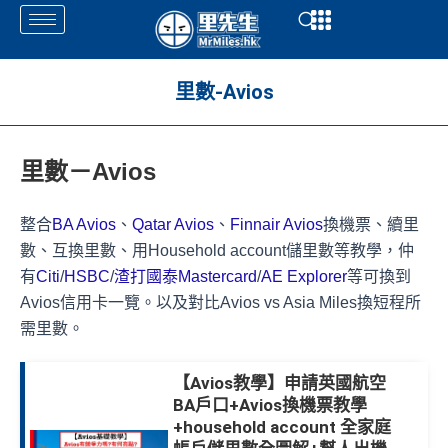
Skip
Open
Open
to
content
里數-Avios
里數－Avios
整合
BA Avios
、
Qatar Avios
、
Finnair Avios
換機票、續里
數、互換里數、用Household account儲里數等教學，仲
有
Citi
/
HSBC
/
渣打國泰Mastercard
/
AE Explorer
等可換到
Avios信用卡一覽。以及對比Avios vs Asia Miles換短程所
需里數。
【Avios教學】申請英國航空
BA戶口+Avios換機票教學
+household account 全家庭