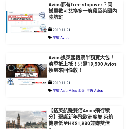
Avios都有free stopover？同
樣里數可兌換多一航段至英國內
陸航班
2019-11-21
里數-Avios
Avios換英國機票半額賣大包！
淡季抵上抵！只需19,500 Avios
換到來回倫敦！
2019-11-21
里數-Asia Miles 國泰
,
里數-Avios
【搭英航賺雙倍Avios飛行積
分】聖誕新年飛歐洲度歲 英航
機票低至HK$1,980兼賺雙倍