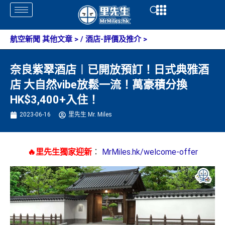
Skip
Open
Open
to
content
航空新聞 其他文章
> /
酒店-評價及推介
>
奈良紫翠酒店︱已開放預訂！日式典雅酒
店 大自然vibe放鬆一流！萬豪積分換
HK$3,400+入住！
2023-06-16
里先生 Mr. Miles
🔥里先生獨家迎新
：
MrMiles.hk/welcome-offer