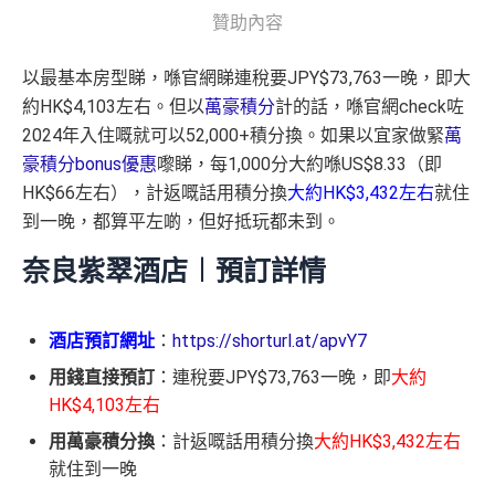
贊助內容
以最基本房型睇，喺官網睇連稅要JPY$73,763一晚，即大
約HK$4,103左右。但以
萬豪積分
計的話，喺官網check咗
2024年入住嘅就可以52,000+積分換。如果以宜家做緊
萬
豪積分bonus優惠
嚟睇，每1,000分大約喺US$8.33（即
HK$66左右），計返嘅話用積分換
大約HK$3,432左右
就住
到一晚，都算平左啲，但好抵玩都未到。
奈良紫翠酒店︱預訂詳情
酒店預訂網址
：
https://shorturl.at/apvY7
用錢直接預訂
：連稅要JPY$73,763一晚，即
大約
HK$4,103左右
用萬豪積分換
：計返嘅話用積分換
大約HK$3,432左右
就住到一晚