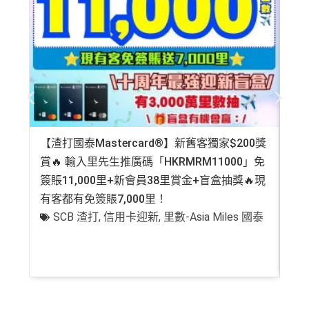
【渣打國泰Mastercard®】新舊客獨家$200獎
AE
賞🔥 輸入里先生推廣碼「HKRMRM11000」免
登記
簽賬11,000里+新會員38里賞金+盲盒抽獎🔥現
萬高
有客都有免簽賬7,000里！
有
SCB 渣打
,
信用卡迎新
,
里數-Asia Miles 國泰
+