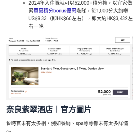
2024年入住嘅就可以52,000+積分換，以宜家做
緊
萬豪積分bonus優惠
嚟睇，每1,000分大約喺
US$8.33（即HK$66左右），即大約HK$3,432左
右一晚
奈良紫翠
酒店︱官方圖片
暫時官未有太多相，例如餐廳、spa等等都未有太多詳情
～