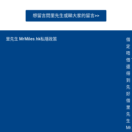
想留言問里先生或睇大家的留言>>
里先生 MrMiles.hk私隱政策
借
定
唔
借
還
得
到
先
好
借
里
先
生
Mr.