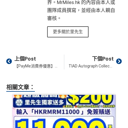
界。MrMiles.hk 的內容由本人或
團隊成員撰寫，並經由本人親自
審核。
更多關於里先生
Prev
Ne
上個Post
下個Post
【PayMe消費券優惠】轉會到PayMe即賺HK$1,300獎賞！另可享超過HK$5,000商戶優惠！
TIAD Autograph Collection︱已開放預訂！名古屋酒店位置勁方便！勁抵萬豪積分換HK$1,980+入住！
相關文章：