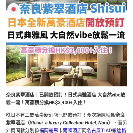
奈良紫翠酒店︱已開放預訂！日式典雅酒店 大自然vibe放
鬆一流！萬豪積分換HK$3,400+入住！
喺日本有三間萬豪新酒店已開放預訂！今次講嘅就係
奈良
紫翠酒店（
Shisui, a luxury Collection Hotel, Nara
）
，而另
外兩間就分別係
福岡麗思卡爾頓酒店
同
名古屋TIAD傲途格