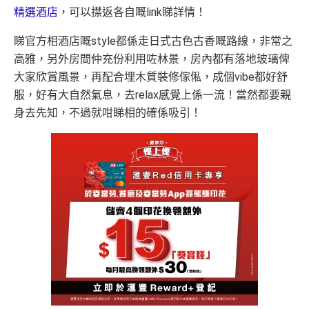
精選酒店
，可以㩒返各自嘅link睇詳情！
睇官方相酒店嘅style都係走日式古色古香嘅路線，非常之
高雅，另外房間仲充份利用咗林景，房內都有落地玻璃俾
大家欣賞風景，再配合埋木質裝修傢俬，成個vibe都好舒
服，好有大自然氣息，去relax感覺上係一流！當然都要親
身去先知，不過就咁睇相的確係吸引！