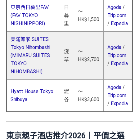
東京西日暮里FAV
日
Agoda
/
～
(FAV TOKYO
暮
Trip.com
HK$1,500
NISHINIPPORI)
里
/
Expedia
美滿如家 SUITES
Tokyo Nihombashi
Agoda
/
淺
～
(MIMARU SUITES
Trip.com
草
HK$2,700
TOKYO
/
Expedia
NIHOMBASHI)
Agoda
/
Hyatt House Tokyo
澀
～
Trip.com
Shibuya
谷
HK$3,600
/
Expedia
東京親子酒店推介2026︱
平價之選