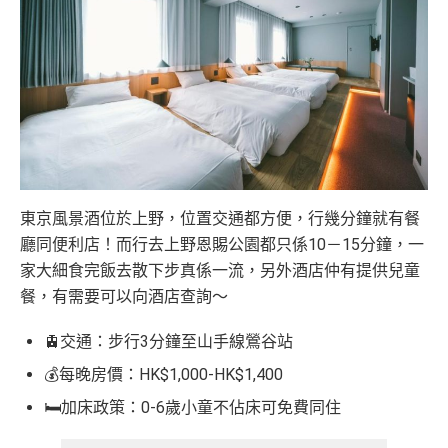
東京風景酒位於上野，位置交通都方便，行幾分鐘就有餐
廳同便利店！而行去上野恩賜公園都只係10－15分鐘，一
家大細食完飯去散下步真係一流，另外酒店仲有提供兒童
餐，有需要可以向酒店查詢～
🚊交通：步行3分鐘至山手線鶯谷站
💰每晚房價：HK$1,000-HK$1,400
🛏️加床政策：0-6歲小童不佔床可免費同住