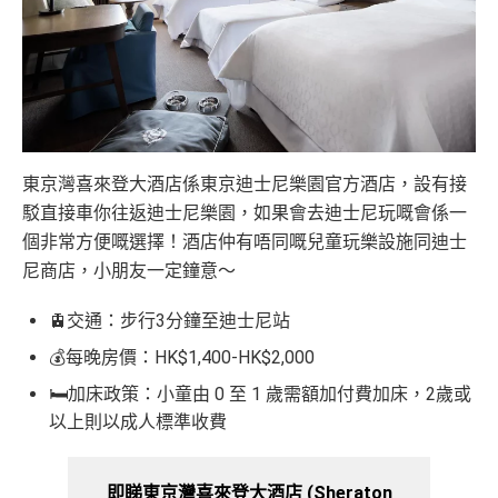
東京灣喜來登大酒店係東京迪士尼樂園官方酒店，設有接
駁直接車你往返迪士尼樂園，如果會去迪士尼玩嘅會係一
個非常方便嘅選擇！酒店仲有唔同嘅兒童玩樂設施同迪士
尼商店，小朋友一定鐘意～
🚊交通：步行3分鐘至迪士尼站
💰每晚房價：HK$1,400-HK$2,000
🛏️加床政策：小童由 0 至 1 歲需額加付費加床，2歲或
以上則以成人標準收費
即睇東京灣喜來登大酒店 (Sheraton