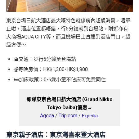
東京台場日航大酒店最大嘅特色就係房內超靚海景，唔單
止咁，酒店位置都唔錯，行5分鐘就到台場站，附近亦有
大商場AQUA CITY等，而且機場巴士直達到酒店門口，超
級方便～
🚊交通：步行5分鐘至台場站
💰每晚房價：HK$1,300-HK$1,900
🛏️加床政策：0-6歲小童不佔床可免費同住
即睇東京台場日航大酒店 (Grand Nikko
Tokyo Daiba)優惠→
Agoda
Trip.com
/
/
Expedia
東京親子酒店：
東京灣喜來登大酒店