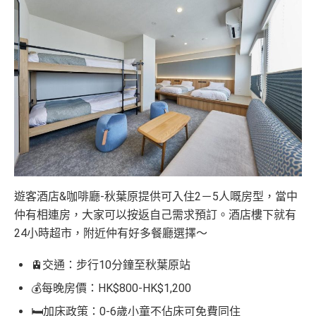
遊客酒店&咖啡廳-秋葉原提供可入住2－5人嘅房型，當中
仲有相連房，大家可以按返自己需求預訂。酒店樓下就有
24小時超市，附近仲有好多餐廳選擇～
🚊交通：步行10分鐘至秋葉原站
💰每晚房價：HK$800-HK$1,200
🛏️加床政策：0-6歲小童不佔床可免費同住