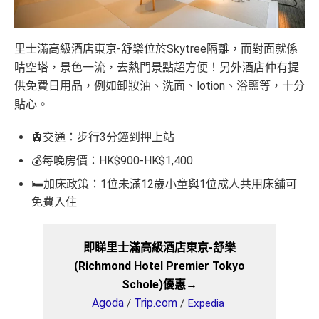
里士滿高級酒店東京-舒樂位於Skytree隔離，而對面就係
晴空塔，景色一流，去熱門景點超方便！另外酒店仲有提
供免費日用品，例如卸妝油、洗面、lotion、浴鹽等，十分
貼心。
🚊交通：步行3分鐘到押上站
💰每晚房價：HK$900-HK$1,400
🛏️加床政策：1位未滿12歲小童與1位成人共用床舖可
免費入住
即睇里士滿高級酒店東京-舒樂
(Richmond Hotel Premier Tokyo
Schole)優惠→
Agoda
Trip.com
/
/
Expedia