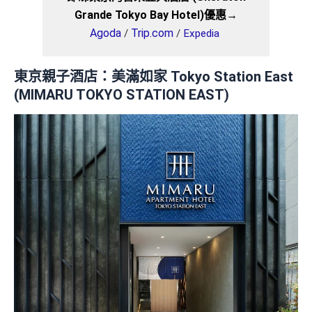
Grande Tokyo Bay Hotel)優惠→
Agoda
Trip.com
/
/
Expedia
東京親子酒店：
美滿如家 Tokyo Station East
(MIMARU TOKYO STATION EAST)