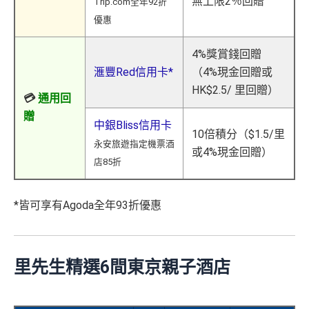
無上限2％回贈
Trip.com全年92折
優惠
4%獎賞錢回贈
滙豐Red信用卡*
（4%現金回贈或
HK$2.5/ 里回贈）
💳
通用回
贈
中銀Bliss信用卡
10倍積分（$1.5/里
永安旅遊指定機票酒
或4%現金回贈）
店85折
*皆可享有Agoda全年93折優惠
里先生精選6間東京親子酒店