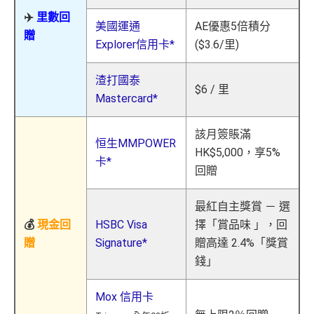
✈️
里數回
美國運通
AE優惠5倍積分
贈
Explorer信用卡*
($3.6/里)
渣打國泰
$6 / 里
Mastercard*
該月簽賬滿
恒生MMPOWER
HK$5,000，享5%
卡*
回贈
最紅自主獎賞 － 選
💰
現金回
HSBC Visa
擇「賞品味 」，回
贈
Signature*
贈高達 2.4%「獎賞
錢」
Mox 信用卡