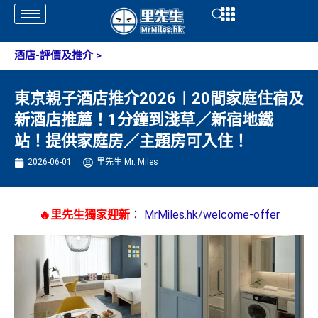
Skip
Open
Open
to
content
酒店-評價及推介
>
東京親子酒店推介2026︱20間家庭住宿及
新酒店推薦！1分鐘到淺草／新宿地鐵
站！提供家庭房／主題房可入住！
2026-06-01
里先生 Mr. Miles
🔥里先生獨家迎新
：
MrMiles.hk/welcome-offer