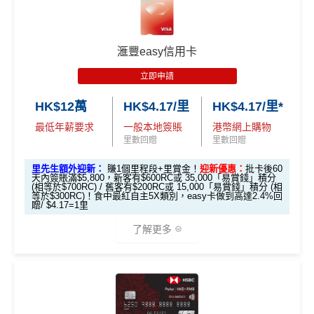
🎁
迎新禮遇
0里）
0里）
0里）
不可獲享迎新
：於合資格信用卡批核日起計之過去12個月
HSBC Visa Signature信用卡迎新
查看更多信用卡詳情及分析...
內曾取消任何滙豐個人信用卡基本卡。 迎新條款：
滙豐迎
*持卡人需於發卡後60日內完成累積簽賬滿
HK$8,000
要
新條款
滙豐easy信用卡
滙豐 Visa Signature信用卡申請網址
：
MrMiles.hk/hsbc-v
求。
不可獲享迎新
：於合資格信用卡批核日起計之過去1
✅
優點
s-apply
2個月內曾取消任何滙豐個人信用卡基本卡。 迎新條款：
立即申請
滙豐迎新條款
里先生加碼：
申請完填Form
MrMiles.hk/hsbc-vs-form
HK$12萬
HK$4.17/里
HK$4.17/里*
永久免年費
✅
優點
賺1個里程段+
里賞金
❗️（由里先生派出🎯38新會員額外
最低年薪要求
一般本地簽賬
港幣網上購物
簡化回贈方式，無需登記，無最低簽賬要求，網上簽
里賞金#）
里數回贈
里數回贈
賬4%回贈！指定商戶 8% 回贈！
首年免年費
#每1里賞金 ≈ HK$1，可兌換FPS轉數快回贈！詳情
MrMil
里先生額外迎新：
賺1個里程段+里賞金！
迎新優惠：
批卡後60
夠彈性，以
「獎賞錢」RC
形式存入，可以配合HSBC
係Agoda book酒店同國泰買機票有優惠
天內簽賬滿$5,800，新客有$600RC或 35,000「易賞錢」積分
es.hk/mmcredit
Reward+ App「賞付款」功能抵扣簽賬交易，亦可以
(相等於$700RC) / 舊客有$200RC或 15,000「易賞錢」積分 (相
增加至19種飛行常客計劃或酒店獎勵計劃，拎嚟兌換
等於$300RC)！食中最紅自主5X類別，easy卡做到高達2.4%回
直接轉換為里數或喺
e-Shop
換禮品／coupon
贈/ $4.17=1里
里數或者酒店staycation都得！
每月結單週期首HK$10,000網上繳費有0.4%回贈，市
了解更多
滙豐Visa Sign
八達通增值及eBanking繳費都有回贈
全新信用卡客
現有信用卡客
面上絕大部份銀行已沒有相關回贈
ature卡迎新優
戶
戶
HSBC信用卡優惠
夠多夠密
惠
直接
轉換「獎賞錢」至里數戶口
免手續費
*基本「獎賞錢」0.4%+「
最紅自主獎賞
」賞家居 2% **基
滙豐EveryMile信用卡仲送埋每年
HSBC免費旅遊保險
本「獎賞錢」0.4%+「
最紅自主獎賞
」賞家居 2% + 易賞
❎
缺點
滙豐Visa Sign
免費機場貴賓室
+
機場酒吧Intervals
俾你玩
$800「獎賞
$200 「獎賞
錢2.4% = 4.8% 或 $2.08/里