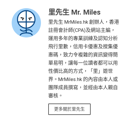
賞錢」
賞錢」
y-classic-form
賺1個里程段+
里賞金
❗️（由里先生派出
合共高達
得首兩年年費豁免
#每1里賞金 ≈ HK$1，可兌換FPS轉數快回贈！詳情
里先生 Mr. Miles
MrMil
（相等於8,
（相等於2,
🎯38新會員額外里賞金#）
es.hk/mmcredit
000里）
000里）
八達通自動增值得0.4%回贈
里先生 MrMiles.hk 創辦人，香港
#每1里賞金 ≈ HK$1，可兌換FPS轉數快回贈！詳情
MrMil
滙豐滙財金卡(學生卡) 迎新
增值電子錢包（
Payme
、
八達通
、
Wechat Pay
及
Alip
註冊會計師(CPA)及網站主編，
es.hk/mmcredit
ay
）唔計迎新合資格簽賬
*持卡人需於發卡後60日內完成累積簽賬滿
HK$5,800
要
運用多年的專業訓練及認知分析
求。
不可獲享迎新：
於合資格信用卡批核日起計之過去1
飛行里數，信用卡優惠及搜集優
滙豐滙財金卡
全新信用卡客
現有信用卡客
2個月內曾取消任何滙豐個人信用卡基本卡。 迎新條款：
滙豐銀聯雙幣卡迎新優
全新信用
現有信用
惠碼，致力令複雜的資訊變得簡
－學生卡
戶
戶
滙豐迎新條款
惠
卡客戶
卡客戶
查看更多信用卡詳情及分析...
單易明，讓每一位讀者都可以用
✅
優點
滙豐滙財金卡
$300「獎賞
$200「獎賞
性價比高的方式，「里」遊世
滙豐銀聯雙幣卡簽賬迎
$600「獎
$200「獎
－學生卡簽賬
錢」
（相等於
錢」
（相等於
新優惠*
賞錢」
賞錢」
界。MrMiles.hk 的內容由本人或
食中
最紅自主
5X類別，做到高達2.4%回贈/ $4.17=1里
迎新優惠*
3,000里）
2,000里）
團隊成員撰寫，並經由本人親自
經常有特別Bonus, e.g.
HSBC萬寧
/
HSBC百老匯
或
其他H
「現金套現」 分期計劃
審核。
$200「獎
SBC信用卡優惠
優惠 （≥HK$20,000，1
不適用
*持卡人需於發卡後60日內完成累積簽賬滿
HK$2,000
要
賞錢」
HSBC信用卡優惠
夠多夠密
2個月或以上還款期）
更多關於里先生
求。
不可獲享迎新：
於合資格信用卡批核日起計之過去1
HSBC獎賞錢轉換飛行里數無手續費
，換Asia Miles更
2個月內曾取消任何滙豐個人信用卡基本卡。 迎新條款：
$800「獎
$200「獎
可即時到賬
滙豐迎新條款
賞錢」
賞錢」
✅
優點