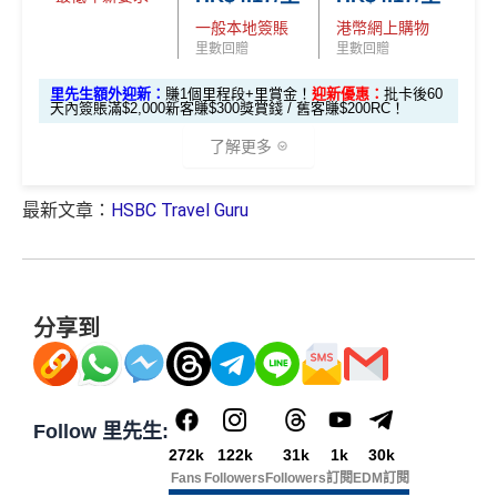
期計劃優惠 （≥H
功綁定滙豐easy卡到「易賞錢」App，而易賞錢會籍會於
$200 「獎賞
外里賞金#）
如果唔中最紅自主六類別，平日簽賬得$25=1里
一般本地簽賬
港幣網上購物
K$20,000，12個
不適用
綁定後4個月內生效。
不可獲享迎新
：於合資格信用卡批
錢」
里數回贈
里數回贈
月或以上還款
#每1里賞金 ≈ HK$1，可兌換FPS轉數快回贈！詳情
MrMil
核日起計之過去12個月內曾取消任何滙豐個人信用卡基本
查看更多信用卡詳情及分析...
期）
里先生額外迎新：
賺1個里程段+里賞金！
迎新優惠：
批卡後60
es.hk/mmcredit
卡。 迎新條款：
滙豐迎新條款
天內簽賬滿$2,000新客賺$300獎賞錢 / 舊客賺$200RC！
滙豐滙財金卡迎新
✅
優點
$1,000「獎賞
$200「獎賞
了解更多
合共高達
錢」 (相等於1
錢」 (相等於
全年簽賬高達2.4%「獎賞錢」回贈
0,000里)
2,000里)
最新文章：
HSBC Travel Guru
全新信用
現有信用
*（基本「獎賞錢」0.4%+「
最紅自主獎賞
」2%）。
更多
滙豐滙財金卡迎新優惠
講到明首兩年年費豁免
卡客戶
卡客戶
詳情：
https://www.mrmiles.hk/hsbc-student/
滙豐新舊客戶都可以食迎新
*持卡人需於發卡後60日內完成累積簽賬滿
HK$8,000
要
🎁
迎新禮遇
求。
不可獲享迎新
：於合資格信用卡批核日起計之過去1
滙豐滙財金卡簽賬迎新
$600「獎
$200「獎
開卡門檻唔算高，年薪要求HK$15萬（即月薪HK$12,5
2個月內曾取消任何滙豐個人信用卡基本卡。 迎新條款：
滙豐滙財金卡-學生卡迎新
優惠*
賞錢」
賞錢」
00）就申請到
分享到
滙豐迎新條款
網上繳費都有回贈
滙豐滙財金卡-學生卡申請網址
：
MrMiles.hk/hsbc-student
HSBC
銀聯雙幣卡迎新
「現金套現」 分期計劃
$200「獎
-apply
於百佳、屈臣氏及豐澤簽賬可享高達6倍
「易賞錢」積
優惠 （≥HK$20,000，1
不適用
滙豐銀聯雙幣卡申請網址
：
MrMiles.hk/hsbc-unionpay-cla
賞錢」
分
，會員折扣日有高達92折優惠
Follow 里先生:
2個月或以上還款期）
里先生加碼：
申請完填Form
MrMiles.hk/hsbc-gold-for
ssic-apply
272k
122k
31k
1k
30k
m
賺1個里程段+
里賞金
❗️（由里先生派出🎯38新會員額
❎
缺點
Fans
Followers
Followers
訂閱
EDM訂閱
$800「獎
$200「獎
里先生加碼：
申請完填Form
MrMiles.hk/hsbc-unionpa
外里賞金#）