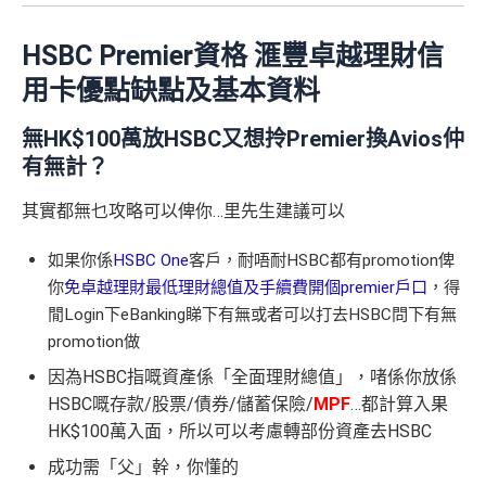
HSBC Premier資格 滙豐卓越理財信
用卡優點缺點及基本資料
無HK$100萬放HSBC又想拎Premier換Avios仲
有無計？
其實都無乜攻略可以俾你…里先生建議可以
如果你係
HSBC One
客戶，耐唔耐HSBC都有promotion俾
你
免卓越理財最低理財總值及手續費開個premier戶口
，得
閒Login下eBanking睇下有無或者可以打去HSBC問下有無
promotion做
因為HSBC指嘅資產係「全面理財總值」，啫係你放係
HSBC嘅存款/股票/債券/儲蓄保險/
MPF
…都計算入果
HK$100萬入面，所以可以考慮轉部份資產去HSBC
成功需「父」幹，你懂的