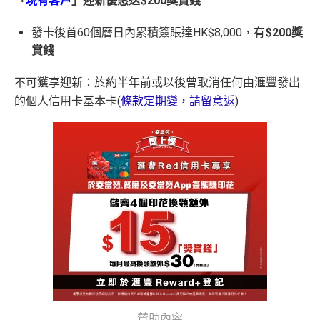
「
現有客戶
」迎新優惠送$200獎賞錢
發卡後首60個曆日內累積簽賬達HK$8,000，有
$200
獎
賞錢
不可獲享迎新：於約半年前或以後曾取消任何由滙豐發出
的個人信用卡基本卡(
條款定期變，請留意返
)
贊助內容