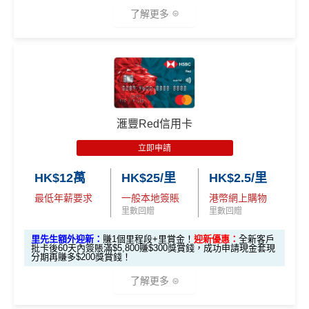
食中
最紅自主
5X類別，做到高達2.4%回贈/ $4.17=1里
迎新優惠*
3,000里）
2,000里）
了解更多
經常有特別Bonus, e.g.
HSBC萬寧
/
HSBC百老匯
或
其他H
「現金套現」 分期計劃
$200「獎
SBC信用卡優惠
優惠 （≥HK$20,000，1
不適用
*持卡人需於發卡後60日內完成累積簽賬滿
HK$2,000
要
賞錢」
*本地交通出行簽賬、本地咖啡店及輕便美食簽賬及網上
HSBC信用卡優惠
夠多夠密
2個月或以上還款期）
求。
不可獲享迎新：
於合資格信用卡批核日起計之過去1
娛樂平台簽賬高達2.5%回贈，詳情睇返
HSBC EveryMile
HSBC獎賞錢轉換飛行里數無手續費
，換Asia Miles更
2個月內曾取消任何滙豐個人信用卡基本卡。 迎新條款：
信用卡
分析
$800「獎
$200「獎
可即時到賬
滙豐迎新條款
🎁
迎新禮遇
賞錢」
賞錢」
✅
優點
滙豐Red信用卡
合共高達
❎
缺點
（相等於8,
（相等於2,
滙豐EveryMile信用卡迎新
000里）
000里）
立即申請
永久年費豁免
滙豐 EveryMile信用卡申請網址
：
MrMiles.hk/hsbc-mile-a
獎賞錢有效期於簽賬後最多2年，最少1年(按簽賬年度
HK$12萬
HK$25/里
HK$2.5/里
繳交學費享高達額外$400「獎賞錢」回贈
pply
計)
*持卡人需於發卡後60日內完成累積簽賬滿
HK$5,800
要
最低年薪要求
一般本地簽賬
港幣網上購物
全年簽賬高達2.4%「獎賞錢」回贈
求。
不可獲享迎新
：於合資格信用卡批核日起計之過去 1
玩法相對複雜，要注意既限時優惠/條款/最低簽賬要求
里先生加碼：
申請完填Form
MrMiles.hk/hsbc-em-for
里數回贈
里數回贈
2 個月內曾取消任何滙豐個人信用卡基本卡 迎新條款：
滙
網上簽賬享高達4.4%「獎賞錢」回贈
多，唔識玩平日本地簽賬只得$25=1里
m
賺1個里程段+
里賞金
❗️（由里先生派出🎯38新會員額
里先生額外迎新：
賺1個里程段+里賞金！
迎新優惠：
全新客戶
豐迎新條款
外里賞金#）
用八達通自動增值或PayMe增值有回贈
如果唔中最紅自主六類別，平日簽賬得$25=1里
批卡後60天內簽賬滿$5,800賺$300獎賞錢，成功申請現金套現
✅
優點
分期再賺多$200獎賞錢！
於CGV Cinemas睇戲有優惠
#每1里賞金 ≈ HK$1，可兌換FPS轉數快回贈！詳情
MrMil
了解更多
es.hk/mmcredit
內地同澳門簽賬交易費用全免(Pulse銀聯雙幣鑽石卡尊
❎
缺點