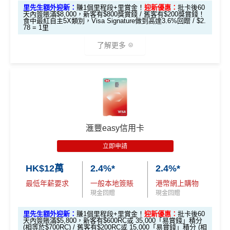
K$20,000，12個
C
C
里先生額外迎新：
賺1個里程段+里賞金！
迎新優惠：
批卡後60
基本迎新賺
$300
「獎賞錢」
天內簽賬滿$8,000，新客有$800獎賞錢 / 舊客有$200獎賞錢！
月或以上還款期）
食中最紅自主5X類別，Visa Signature做到高達3.6%回贈 / $2.
78 = 1里
啟動新卡後再成功申請「現金套現」分期計劃，獲批
金額達港幣20,000元或以上，並選擇12個月或以上還
高達$1,
高達$1,
高達$2
了解更多
款期，享
$200
「獎賞錢」（相等於2,000里）
450 RC
000 RC
00 RC
合共所得
（相等
（相等
（相等
加總以上，迎新合共賺
高達$500
「獎賞錢」(相等於5,0
於29,00
於20,00
於4,00
*以上為最高之回贈，需配合
HSBC最紅自主獎賞
5X
00里數)
🎁
迎新禮遇
0里）
0里）
0里）
不可獲享迎新
：於合資格信用卡批核日起計之過去12個月
HSBC Visa Signature信用卡迎新
內曾取消任何滙豐個人信用卡基本卡。 迎新條款：
滙豐迎
*持卡人需於發卡後60日內完成累積簽賬滿
HK$8,000
要
新條款
滙豐easy信用卡
滙豐 Visa Signature信用卡申請網址
：
MrMiles.hk/hsbc-v
求。
不可獲享迎新
：於合資格信用卡批核日起計之過去1
✅
優點
s-apply
2個月內曾取消任何滙豐個人信用卡基本卡。 迎新條款：
立即申請
滙豐迎新條款
里先生加碼：
申請完填Form
MrMiles.hk/hsbc-vs-form
HK$12萬
2.4%*
2.4%*
永久免年費
✅
優點
賺1個里程段+
里賞金
❗️（由里先生派出🎯38新會員額外
最低年薪要求
一般本地簽賬
港幣網上購物
簡化回贈方式，無需登記，無最低簽賬要求，網上簽
里賞金#）
現金回贈
現金回贈
賬4%回贈！指定商戶 8% 回贈！
首年免年費
#每1里賞金 ≈ HK$1，可兌換FPS轉數快回贈！詳情
MrMil
里先生額外迎新：
賺1個里程段+里賞金！
迎新優惠：
批卡後60
夠彈性，以
「獎賞錢」RC
形式存入，可以配合HSBC
係Agoda book酒店同國泰買機票有優惠
天內簽賬滿$5,800，新客有$600RC或 35,000「易賞錢」積分
es.hk/mmcredit
Reward+ App「賞付款」功能抵扣簽賬交易，亦可以
(相等於$700RC) / 舊客有$200RC或 15,000「易賞錢」積分 (相