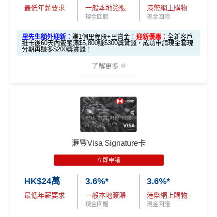
最低年薪要求
一般本地簽賬
港幣網上購物
里先生加碼：
申請完填Form
MrMiles.hk/hsbc-em-for
現金回贈
現金回贈
m
賺1個里程段+
里賞金
❗️（由里先生派出🎯38新會員額
里先生額外迎新：
賺1個里程段+里賞金！
迎新優惠：
全新客戶
外里賞金#）
批卡後60天內簽賬滿$5,800賺$300獎賞錢，成功申請現金套現
分期再賺多$200獎賞錢！
#每1里賞金 ≈ HK$1，可兌換FPS轉數快回贈！詳情
MrMil
了解更多
es.hk/mmcredit
🎁
迎新禮遇
現有客
全新客
全新客
滙豐EveryMile卡
戶簽
滙豐 Red Card申請網址
：
MrMiles.hk/hsbc-red-apply
戶簽$2.
戶簽$8,
迎新優惠
$8,000
5萬*
000*
*
里先生加碼：
申請完填Form
MrMiles.hk/hsbc-red-for
滙豐Visa Signature卡
m
賺1個里程段+
里賞金
❗️（由里先生派出🎯38新會員額
立即申請
外里賞金#）
HSBC EveryMile
$1,250
$800 R
$200 R
卡基本迎新
RC
C
C
HK$24萬
3.6%*
3.6%*
#每1里賞金 ≈ HK$1，可兌換FPS轉數快回贈！詳情
MrMil
es.hk/mmcredit
全新信用卡客戶基本迎新
：
最低年薪要求
一般本地簽賬
港幣網上購物
「現金套現」 分
現金回贈
現金回贈
期計劃優惠 （≥H
$200 R
$200 R
累積合資格簽賬滿HK$5,800 ：
不適用