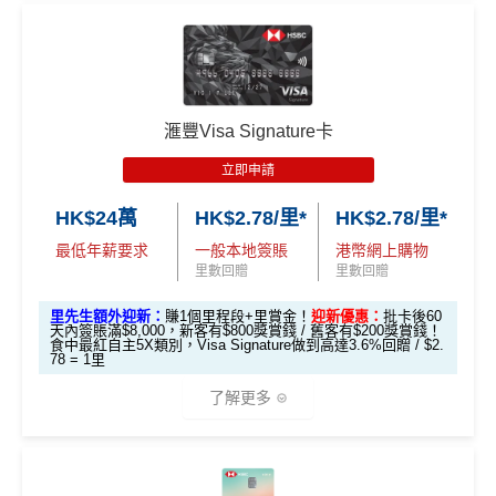
享)
🎁
迎新禮遇
現有客
用港幣同人民幣結賬，唔需要擔心匯率波動
信用額唔高
全新客
全新客
滙豐EveryMile卡
戶簽
滙豐 Red Card申請網址
：
MrMiles.hk/hsbc-red-apply
食中
最紅自主
5X類別做到低至$4.17/里
戶簽$2.
戶簽$8,
迎新優惠
$8,000
5萬*
000*
查看更多信用卡詳情及分析...
全年簽賬高達2.4%「獎賞錢」回贈
*
里先生加碼：
申請完填Form
MrMiles.hk/hsbc-red-for
滙豐Visa Signature卡
m
賺1個里程段+
里賞金
❗️（由里先生派出🎯38新會員額
講到明首兩年年費豁免
立即申請
外里賞金#）
HSBC EveryMile
$1,250
$800 R
$200 R
滙豐新舊客戶都可以食迎新
卡基本迎新
RC
C
C
HK$24萬
HK$2.78/里*
HK$2.78/里*
開卡門檻唔算高，年薪要求HK$12萬（即月薪HK$10,0
#每1里賞金 ≈ HK$1，可兌換FPS轉數快回贈！詳情
MrMil
查看更多信用卡詳情及分析...
00）就申請到
es.hk/mmcredit
全新信用卡客戶基本迎新
：
最低年薪要求
一般本地簽賬
港幣網上購物
「現金套現」 分
里數回贈
里數回贈
網上繳費都有回贈（每月首HK$10,000先有）
期計劃優惠 （≥H
$200 R
$200 R
累積合資格簽賬滿HK$5,800 ：
不適用
K$20,000，12個
C
C
里先生額外迎新：
賺1個里程段+里賞金！
迎新優惠：
批卡後60
❎
缺點
基本迎新賺
$300
「獎賞錢」
天內簽賬滿$8,000，新客有$800獎賞錢 / 舊客有$200獎賞錢！
月或以上還款期）
食中最紅自主5X類別，Visa Signature做到高達3.6%回贈 / $2.
78 = 1里
啟動新卡後再成功申請「現金套現」分期計劃，獲批
金額達港幣20,000元或以上，並選擇12個月或以上還
得首兩年年費豁免
高達$1,
高達$1,
高達$2
了解更多
款期，享
$200
「獎賞錢」（相等於2,000里）
450 RC
000 RC
00 RC
八達通自動增值得0.4%回贈
合共所得
（相等
（相等
（相等
加總以上，迎新合共賺
高達$500
「獎賞錢」(相等於5,0
增值電子錢包（
Payme
、
八達通
、
Wechat Pay
及
Alip
於29,00
於20,00
於4,00
*以上為最高之回贈，需配合
HSBC最紅自主獎賞
5X
00里數)
ay
）唔計迎新合資格簽賬