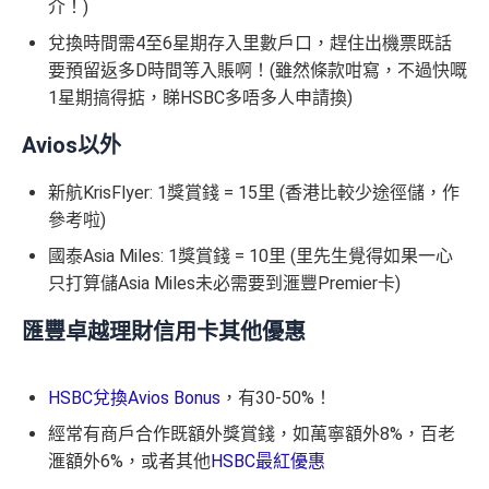
介！)
兌換時間需4至6星期存入里數戶口，趕住出機票既話
要預留返多D時間等入賬啊！(雖然條款咁寫，不過快嘅
1星期搞得掂，睇HSBC多唔多人申請換)
Avios以外
新航KrisFlyer: 1獎賞錢 = 15里 (香港比較少途徑儲，作
參考啦)
國泰Asia Miles: 1獎賞錢 = 10里 (里先生覺得如果一心
只打算儲Asia Miles未必需要到滙豐Premier卡)
匯豐卓越理財信用卡其他優惠
HSBC兌換Avios Bonus
，有30-50%！
經常有商戶合作既額外獎賞錢，如萬寧額外8%，百老
滙額外6%，或者其他
HSBC最紅優惠