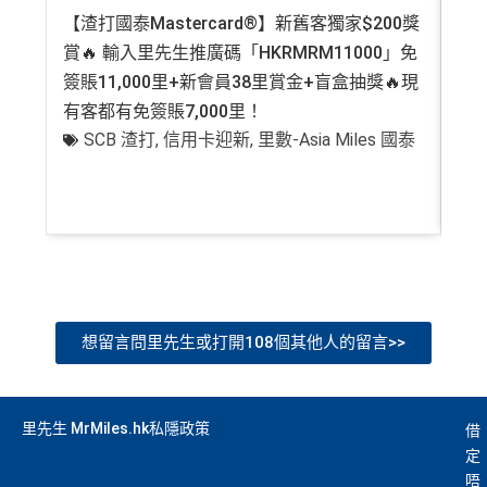
開卡門檻唔算高，年薪要求HK$12萬（即月薪HK$10,0
【渣打國泰Mastercard®】新舊客獨家$200獎
AE
查看更多信用卡詳情及分析...
00）就申請到
賞🔥 輸入里先生推廣碼「HKRMRM11000」免
登記
簽賬11,000里+新會員38里賞金+盲盒抽獎🔥現
萬高
網上繳費都有回贈（每月首HK$10,000先有）
有客都有免簽賬7,000里！
有
❎
缺點
SCB 渣打
,
信用卡迎新
,
里數-Asia Miles 國泰
+
得首兩年年費豁免
八達通自動增值得0.4%回贈
增值電子錢包（
Payme
、
八達通
、
Wechat Pay
及
Alip
ay
）唔計迎新合資格簽賬
想留言問里先生或打開108個其他人的留言>>
查看更多信用卡詳情及分析...
里先生 MrMiles.hk私隱政策
借
定
唔