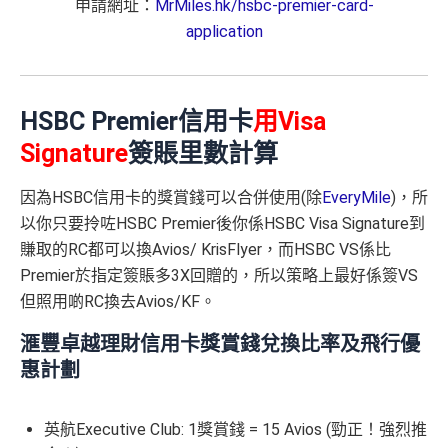
申請網址：
MrMiles.hk/hsbc-premier-card-
application
HSBC Premier信用卡
用Visa
Signature
簽賬里數計算
因為HSBC信用卡的獎賞錢可以合併使用(除
EveryMile
)，所
以你只要拎咗HSBC Premier後你係HSBC Visa Signature到
賺取的RC都可以換Avios/ KrisFlyer，而HSBC VS係比
Premier於指定簽賬多3X回贈的，所以策略上最好係簽VS
但照用啲RC換去Avios/KF。
滙豐卓越理財信用卡獎賞錢兌換比率及飛行優
惠計劃
英航Executive Club: 1獎賞錢 = 15 Avios (勁正！強烈推