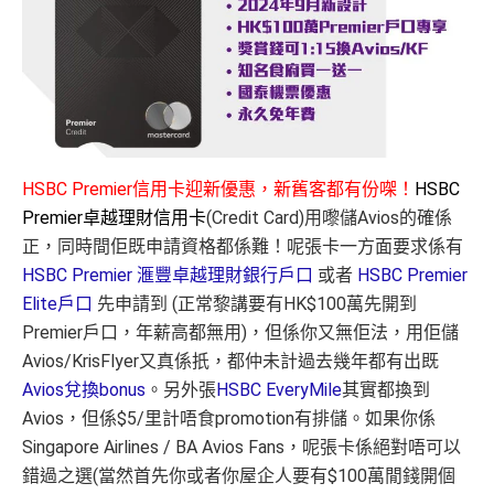
HSBC Premier信用卡迎新優惠，新舊客都有份㗎！
HSBC
Premier卓越理財信用卡
(Credit Card)用嚟儲Avios的確係
正，同時間佢既申請資格都係難！呢張卡一方面要求係有
HSBC Premier 滙豐卓越理財銀行戶口
或者
HSBC Premier
Elite戶口
先申請到 (正常黎講要有HK$100萬先開到
Premier戶口，年薪高都無用)，但係你又無佢法，用佢儲
Avios/KrisFlyer又真係扺，都仲未計過去幾年都有出既
Avios兌換bonus
。另外張
HSBC EveryMile
其實都換到
Avios，但係$5/里計唔食promotion有排儲。如果你係
Singapore Airlines / BA Avios Fans，呢張卡係絕對唔可以
錯過之選(當然首先你或者你屋企人要有$100萬閒錢開個