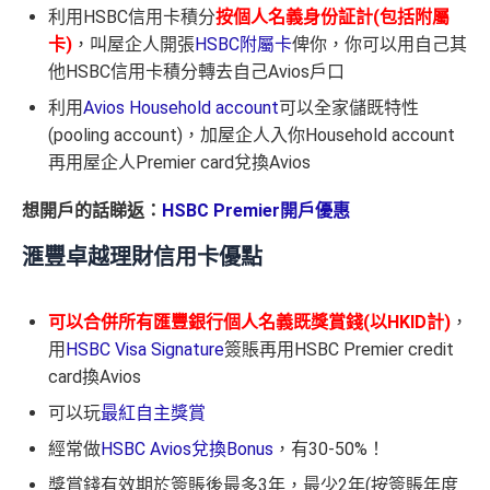
利用HSBC信用卡積分
按個人名義身份証計(包括附屬
卡)
，叫屋企人開張
HSBC附屬卡
俾你，你可以用自己其
他HSBC信用卡積分轉去自己Avios戶口
利用
Avios Household account
可以全家儲既特性
(pooling account)，加屋企人入你Household account
再用屋企人Premier card兌換Avios
想開戶的話睇返：
HSBC Premier開戶優惠
滙豐卓越理財信用卡優點
可以
合併所有匯豐銀行個人名義既獎賞錢(以HKID計)
，
用
HSBC Visa Signature
簽賬再用HSBC Premier credit
card換Avios
可以玩
最紅自主獎賞
經常做
HSBC Avios兌換Bonus
，有30-50%！
獎賞錢有效期於簽賬後最多3年，最少2年(按簽賬年度