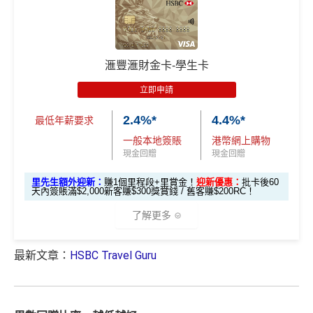
*以上為最高之回贈，需配合
HSBC最紅自主獎賞
5X
1年
1年
惠
錢」VIP會籍#
🎁
迎新禮遇
❎
缺點
$900「獎賞
$300「獎賞
滙豐Pulse銀聯雙
HSBC 滙財金卡迎新
合共高達
$800「獎賞
$200 「獎賞
錢」
錢」
幣鑽石卡基本迎
獎賞錢有效期於簽賬後最多2年，最少1年(按簽賬年度
滙豐滙財金卡-學生卡
錢」
錢」
滙豐滙財金卡申請網址
：
MrMiles.hk/hsbc-gold-apply
新*
計)
立即申請
玩法相對複雜，要注意既限時優惠/條款/最低簽賬要求
*持卡人需於發卡後60日內完成累積簽賬滿
HK$5,800
要
里先生加碼：
申請完填Form
MrMiles.hk/hsbc-gold-for
「現金套現」 分
多，唔識玩平日本地簽賬只得$25=1里
2.4%*
4.4%*
求。 #
免費「易賞錢」VIP會籍：
需要係發卡後30日內成
m
賺1個里程段+
里賞金
❗️（由里先生派出🎯38新會員額
最低年薪要求
期計劃優惠 （≥H
功綁定滙豐easy卡到「易賞錢」App，而易賞錢會籍會於
$200 「獎賞
外里賞金#）
如果唔中最紅自主六類別，平日簽賬得$25=1里
一般本地簽賬
港幣網上購物
K$20,000，12個
不適用
綁定後4個月內生效。
不可獲享迎新
：於合資格信用卡批
錢」
現金回贈
現金回贈
月或以上還款
#每1里賞金 ≈ HK$1，可兌換FPS轉數快回贈！詳情
MrMil
核日起計之過去12個月內曾取消任何滙豐個人信用卡基本
查看更多信用卡詳情及分析...
期）
里先生額外迎新：
賺1個里程段+里賞金！
迎新優惠：
批卡後60
es.hk/mmcredit
卡。 迎新條款：
滙豐迎新條款
天內簽賬滿$2,000新客賺$300獎賞錢 / 舊客賺$200RC！
滙豐滙財金卡迎新
✅
優點
$1,000「獎賞
$200「獎賞
了解更多
合共高達
錢」 (相等於1
錢」 (相等於
全年簽賬高達2.4%「獎賞錢」回贈
0,000里)
2,000里)
最新文章：
HSBC Travel Guru
全新信用
現有信用
*（基本「獎賞錢」0.4%+「
最紅自主獎賞
」2%）。
更多
滙豐滙財金卡迎新優惠
講到明首兩年年費豁免
卡客戶
卡客戶
詳情：
https://www.mrmiles.hk/hsbc-student/
滙豐新舊客戶都可以食迎新
*持卡人需於發卡後60日內完成累積簽賬滿
HK$8,000
要
🎁
迎新禮遇
求。
不可獲享迎新
：於合資格信用卡批核日起計之過去1
滙豐滙財金卡簽賬迎新
$600「獎
$200「獎
開卡門檻唔算高，年薪要求HK$15萬（即月薪HK$12,5