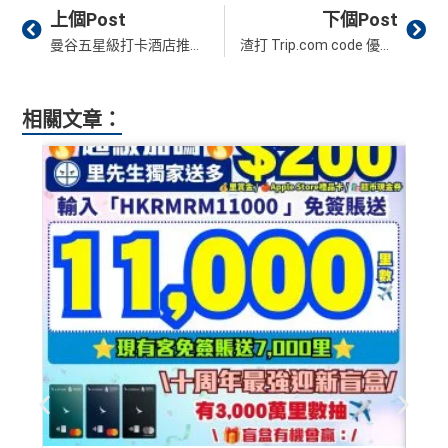
合共高達
Prev
Ne
❎
缺點
（相等於8,
（相等於2,
上個Post
下個Post
000里）
000里）
曼谷五星級打卡酒店推薦 2026｜奢華享受、Infinity Pool 無邊際泳池、BTS方便、包早餐 信用卡訂房優惠
渣打 Trip.com code 優惠碼 8月最新︱SCB Trip.com discount promo code 全年優惠92折！！
永久年費豁免
獎賞錢有效期於簽賬後最多2年，最少1年(按簽賬年度
繳交學費享高達額外$400「獎賞錢」回贈
計)
*持卡人需於發卡後60日內完成累積簽賬滿
HK$5,800
要
相關文章：
全年簽賬高達2.4%「獎賞錢」回贈
求。
不可獲享迎新
：於合資格信用卡批核日起計之過去 1
玩法相對複雜，要注意既限時優惠/條款/最低簽賬要求
2 個月內曾取消任何滙豐個人信用卡基本卡 迎新條款：
滙
網上簽賬享高達4.4%「獎賞錢」回贈
多，唔識玩平日本地簽賬只得$25=1里
豐迎新條款
用八達通自動增值或PayMe增值有回贈
如果唔中最紅自主六類別，平日簽賬得$25=1里
✅
優點
於CGV Cinemas睇戲有優惠
內地同澳門簽賬交易費用全免(Pulse銀聯雙幣鑽石卡尊
❎
缺點
享)
用港幣同人民幣結賬，唔需要擔心匯率波動
信用額唔高
食中
最紅自主
5X類別做到低至$4.17/里
查看更多信用卡詳情及分析...
全年簽賬高達2.4%「獎賞錢」回贈
講到明首兩年年費豁免
滙豐新舊客戶都可以食迎新