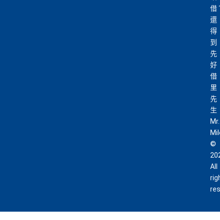
借
還
得
到
先
好
借
里
先
生
Mr.
Mi
©
20
All
rig
re