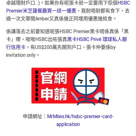
卓越理財戶口…)。如果你有呢張卡就一定要用下佢個
HSBC
Premier米芝蓮餐廳買一送一優惠
，我耐唔耐都有食下，去
過一次文華間Amber又真係幾正同埋用優惠幾抵食。
係講落去之前要知道呢張HSBC Premier黑卡唔係真係「黑
卡」嚟，啱啱HSBC出咗張真
黑卡HSBC Privé 環球私人銀
行信用卡
，有US$200萬先開到戶口，張卡仲要係by
invitation only。
申請網址：
MrMiles.hk/hsbc-premier-card-
application