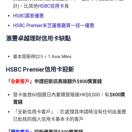
計)，比其他
HSBC信用卡
長
HSBC國泰優惠
HSBC Premier米芝蓮餐廳買一送一優惠
滙豐卓越理財信用卡缺點
基本簽賬得$25 = 1 Asia Miles
HSBC Premier信用卡迎新
「
全新客戶
」申請迎新送高達額外$800獎賞錢
發卡後首60個曆日內累積簽賬達HK$8,000，有
$800
獎
賞錢
「全新信用卡客戶」：於處理其申請時沒有任何由滙豐
已批核的個人信用卡基本卡的客戶