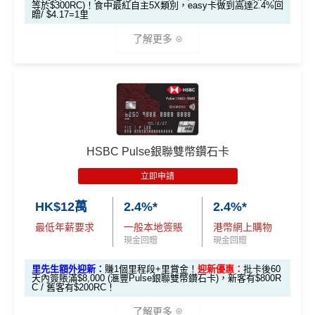
增加至19種飛行常客計劃或酒店獎勵計劃，拎嚟兌換
等於$300RC)！食中最紅自主5X類別，easy卡做到高達2.4%回
直接轉換為里數或喺
e-Shop
換禮品／coupon
贈/ $4.17=1里
里數或者酒店staycation都得！
每月結單週期首HK$10,000網上繳費有0.4%回贈，市
了解更多
滙豐Visa Sign
八達通增值及eBanking繳費都有回贈
全新信用卡客
現有信用卡客
面上絕大部份銀行已沒有相關回贈
ature卡迎新優
戶
戶
HSBC信用卡優惠
夠多夠密
惠
直接
轉換「獎賞錢」至里數戶口
免手續費
*基本「獎賞錢」0.4%+「
最紅自主獎賞
」賞家居 2% **基
滙豐EveryMile信用卡仲送埋每年
HSBC免費旅遊保險
本「獎賞錢」0.4%+「
最紅自主獎賞
」賞家居 2% + 易賞
❎
缺點
滙豐Visa Sign
免費機場貴賓室
+
機場酒吧Intervals
俾你玩
$800「獎賞
$200 「獎賞
錢2.4% = 4.8% 或 $2.08/里
ature卡基本迎
錢」
錢」
🎁
迎新禮遇
❎
缺點
新*
獎賞錢有效期於簽賬後最多2年，最少1年(按簽賬年度
HSBC Pulse銀聯雙幣鑽石卡
計算)
滙豐easy信用卡迎新
立即申請
「現金套現」
無得開附屬卡
滙豐Easy信用卡申請網址
：
MrMiles.hk/hsbc-visa-applica
分期計劃優惠
查看更多信用卡詳情及分析...
$200 「獎賞
HK$12萬
2.4%*
2.4%*
tion
（≥HK$20,00
不適用
查看更多信用卡詳情及分析...
錢」
最低年薪要求
一般本地簽賬
港幣網上購物
0，12個月或以
里先生加碼：
申請完填Form
MrMiles.hk/hsbc-easy-for
現金回贈
現金回贈
上還款期）
m
賺1個里程段+
里賞金
❗️（由里先生派出🎯38新會員額
里先生額外迎新：
賺1個里程段+里賞金！
迎新優惠：
批卡後60
外里賞金#）
天內簽賬滿$8,000 (滙豐Pulse銀聯雙幣鑽石卡)，新客有$800R
$1,000「獎賞
$200「獎賞
C / 舊客有$200RC！
合共高達
錢」 (相等於1
錢」 (相等於2,
#每1里賞金 ≈ HK$1，可兌換FPS轉數快回贈！詳情
MrMil
了解更多
0,000里)
000里)