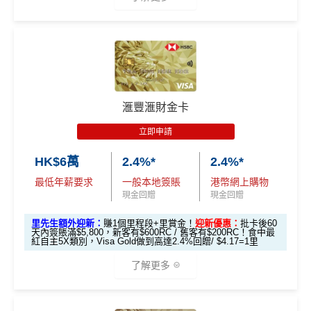
es.hk/mmcredit
*持卡人需於發卡後60日內完成累積簽賬滿
HK$8,000
要
*（基本「獎賞錢」0.4%+「
最紅自主獎賞
」2%）
滙豐easy卡迎
全新信用卡客
現有信用卡客
求。
不可獲享迎新
：於合資格信用卡批核日起計之過去1
🎁
迎新禮遇
新優惠
戶
戶
2個月內曾取消任何滙豐個人信用卡基本卡。 迎新條款：
HSBC
銀聯雙幣Pulse鑽石卡迎新
滙豐迎新條款
$600「獎賞
$200 「獎賞
❎
優點
滙豐滙財金卡
滙豐 Pulse銀聯卡申請網址
：
MrMiles.hk/hsbc-unionpay-a
錢」或 35,000
錢」或 15,000
滙豐easy卡基
pply
立即申請
「易賞錢」積
「易賞錢」積
本迎新*
食中
最紅自主
5X類別，Visa Signature做到高達3.6%回
分(相等於$700
分(相等於$300
HK$6萬
2.4%*
2.4%*
里先生加碼：
申請完填Form
MrMiles.hk/hsbc-unionpa
贈/ $2.78=1里
「獎賞錢」)
「獎賞錢」)
y-pulse-form
賺1個里程段+
里賞金
❗️（由里先生派出🎯3
最低年薪要求
一般本地簽賬
港幣網上購物
經常有特別Bonus, e.g.
HSBC萬寧
/
HSBC百老匯
或其他
8新會員額外里賞金#）
現金回贈
現金回贈
「現金套現」
HSBC信用卡優惠
分期計劃優惠
里先生額外迎新：
賺1個里程段+里賞金！
迎新優惠：
批卡後60
#每1里賞金 ≈ HK$1，可兌換FPS轉數快回贈！詳情
MrMil
每月結單週期首HK$10,000
網上銀行ebanking繳費
有0.
$200 「獎賞
天內簽賬滿$5,800，新客有$600RC / 舊客有$200RC！食中最
（≥HK$20,00
不適用
es.hk/mmcredit
4%回贈，市面上絕大部份銀行已沒有相關回贈
紅自主5X類別，Visa Gold做到高達2.4%回贈/ $4.17=1里
錢」
0，12個月或以
HSBC信用卡優惠
夠多夠密
了解更多
上還款期）
滙豐Pulse銀聯雙
HSBC獎賞錢轉換飛行里數無手續費
，換Asia Miles更
全新信用卡客
現有信用卡客
幣鑽石卡迎新優
可即時到賬
免費「易賞
戶
戶