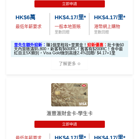
滙豐easy卡基
pply
立即申請
「易賞錢」積
「易賞錢」積
本迎新*
食中
最紅自主
5X類別，Visa Signature做到高達3.6%回
分(相等於$700
分(相等於$300
HK$6萬
HK$4.17/里*
HK$4.17/里*
里先生加碼：
申請完填Form
MrMiles.hk/hsbc-unionpa
贈/ $2.78=1里
「獎賞錢」)
「獎賞錢」)
y-pulse-form
賺1個里程段+
里賞金
❗️（由里先生派出🎯3
最低年薪要求
一般本地簽賬
港幣網上購物
經常有特別Bonus, e.g.
HSBC萬寧
/
HSBC百老匯
或其他
8新會員額外里賞金#）
里數回贈
里數回贈
「現金套現」
HSBC信用卡優惠
分期計劃優惠
里先生額外迎新：
賺1個里程段+里賞金！
迎新優惠：
批卡後60
#每1里賞金 ≈ HK$1，可兌換FPS轉數快回贈！詳情
MrMil
每月結單週期首HK$10,000
網上銀行ebanking繳費
有0.
$200 「獎賞
天內簽賬滿$5,800，新客有$600RC / 舊客有$200RC！食中最
（≥HK$20,00
不適用
es.hk/mmcredit
紅自主5X類別，Visa Gold做到高達2.4%回贈/ $4.17=1里
4%回贈，市面上絕大部份銀行已沒有相關回贈
錢」
0，12個月或以
HSBC信用卡優惠
夠多夠密
了解更多
上還款期）
滙豐Pulse銀聯雙
HSBC獎賞錢轉換飛行里數無手續費
，換Asia Miles更
全新信用卡客
現有信用卡客
幣鑽石卡迎新優
可即時到賬
免費「易賞
戶
戶
*以上為最高之回贈，需配合
HSBC最紅自主獎賞
5X
1年
1年
惠
錢」VIP會籍#
🎁
迎新禮遇
❎
缺點
$900「獎賞
$300「獎賞
滙豐Pulse銀聯雙
HSBC 滙財金卡迎新
合共高達
$800「獎賞
$200 「獎賞
錢」
錢」
幣鑽石卡基本迎
獎賞錢有效期於簽賬後最多2年，最少1年(按簽賬年度
滙豐滙財金卡-學生卡
錢」
錢」
滙豐滙財金卡申請網址
：
MrMiles.hk/hsbc-gold-apply
新*
計)
立即申請
玩法相對複雜，要注意既限時優惠/條款/最低簽賬要求
*持卡人需於發卡後60日內完成累積簽賬滿
HK$5,800
要
里先生加碼：
申請完填Form
MrMiles.hk/hsbc-gold-for
「現金套現」 分
多，唔識玩平日本地簽賬只得$25=1里
HK$4.17/里*
HK$4.17/里*
求。 #
免費「易賞錢」VIP會籍：
需要係發卡後30日內成
m
賺1個里程段+
里賞金
❗️（由里先生派出🎯38新會員額
最低年薪要求