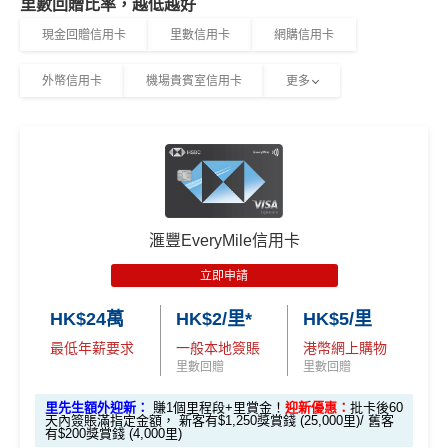
里數回贈比率，越低越好
2個月內曾取消任何滙豐個人信用卡基本卡。 迎新條款：
滙豐滙財金卡-學生卡迎新
優惠*
賞錢」
賞錢」
00）就申請到
現金回贈信用卡
里數信用卡
網購信用卡
滙豐迎新條款
網上繳費都有回贈
滙豐滙財金卡-學生卡申請網址
：
MrMiles.hk/hsbc-student
HSBC
銀聯雙幣卡迎新
「現金套現」 分期計劃
$200「獎
-apply
外幣信用卡
機場貴賓室信用卡
更多
於百佳、屈臣氏及豐澤簽賬可享高達6倍
「易賞錢」積
優惠 （≥HK$20,000，1
不適用
滙豐銀聯雙幣卡申請網址
：
MrMiles.hk/hsbc-unionpay-cla
賞錢」
分
，會員折扣日有高達92折優惠
2個月或以上還款期）
里先生加碼：
申請完填Form
MrMiles.hk/hsbc-gold-for
ssic-apply
m
賺1個里程段+
里賞金
❗️（由里先生派出🎯38新會員額
❎
缺點
$800「獎
$200「獎
里先生加碼：
申請完填Form
MrMiles.hk/hsbc-unionpa
外里賞金#）
賞錢」
賞錢」
y-classic-form
賺1個里程段+
里賞金
❗️（由里先生派出
合共高達
得首兩年年費豁免
#每1里賞金 ≈ HK$1，可兌換FPS轉數快回贈！詳情
MrMil
（相等於8,
（相等於2,
🎯38新會員額外里賞金#）
es.hk/mmcredit
000里）
000里）
八達通自動增值得0.4%回贈
滙豐EveryMile信用卡
#每1里賞金 ≈ HK$1，可兌換FPS轉數快回贈！詳情
MrMil
滙豐滙財金卡(學生卡) 迎新
增值電子錢包（
Payme
、
八達通
、
Wechat Pay
及
Alip
立即申請
es.hk/mmcredit
ay
）唔計迎新合資格簽賬
*持卡人需於發卡後60日內完成累積簽賬滿
HK$5,800
要
HK$24萬
HK$2/里*
HK$5/里
求。
不可獲享迎新：
於合資格信用卡批核日起計之過去1
滙豐滙財金卡
全新信用卡客
現有信用卡客
2個月內曾取消任何滙豐個人信用卡基本卡。 迎新條款：
滙豐銀聯雙幣卡迎新優
全新信用
現有信用
最低年薪要求
一般本地簽賬
港幣網上購物
查看更多信用卡詳情及分析...
－學生卡
戶
戶
里數回贈
里數回贈
滙豐迎新條款
惠
卡客戶
卡客戶
✅
優點
里先生額外迎新：
賺1個里程段+里賞金！
迎新優惠：
批卡後60
滙豐滙財金卡
$300「獎賞
$200「獎賞
天內簽賬滿指定金額， 新客有$1,250獎賞錢 (25,000里)/ 舊客
滙豐銀聯雙幣卡簽賬迎
$600「獎
$200「獎
有$200獎賞錢 (4,000里)
－學生卡簽賬
錢」
（相等於
錢」
（相等於
新優惠*
賞錢」
賞錢」