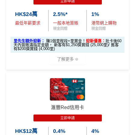
立即申請
HK$24萬
2.5%*
1%
最低年薪要求
一般本地簽賬
港幣網上購物
現金回贈
現金回贈
里先生額外迎新：
賺1個里程段+里賞金！
迎新優惠：
批卡後60
天內簽賬滿指定金額， 新客有$1,250獎賞錢 (25,000里)/ 舊客
有$200獎賞錢 (4,000里)
了解更多
*本地交通出行簽賬、本地咖啡店及輕便美食簽賬及網上
娛樂平台簽賬高達2.5%回贈，詳情睇返
HSBC EveryMile
信用卡
分析
🎁
迎新禮遇
滙豐Red信用卡
滙豐EveryMile信用卡迎新
立即申請
滙豐 EveryMile信用卡申請網址
：
MrMiles.hk/hsbc-mile-a
HK$12萬
0.4%
4%
pply