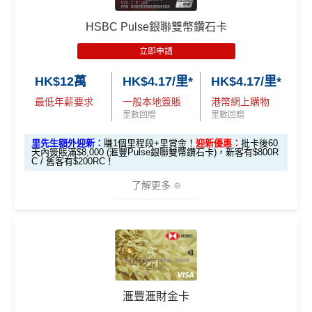
ature卡基本迎
錢」
錢」
🎁
迎新禮遇
❎
缺點
新*
獎賞錢有效期於簽賬後最多2年，最少1年(按簽賬年度
HSBC Pulse銀聯雙幣鑽石卡
計算)
滙豐easy信用卡迎新
立即申請
「現金套現」
無得開附屬卡
滙豐Easy信用卡申請網址
：
MrMiles.hk/hsbc-visa-applica
分期計劃優惠
查看更多信用卡詳情及分析...
$200 「獎賞
HK$12萬
HK$4.17/里*
HK$4.17/里*
tion
（≥HK$20,00
不適用
查看更多信用卡詳情及分析...
錢」
最低年薪要求
一般本地簽賬
港幣網上購物
0，12個月或以
里先生加碼：
申請完填Form
MrMiles.hk/hsbc-easy-for
里數回贈
里數回贈
上還款期）
m
賺1個里程段+
里賞金
❗️（由里先生派出🎯38新會員額
里先生額外迎新：
賺1個里程段+里賞金！
迎新優惠：
批卡後60
外里賞金#）
天內簽賬滿$8,000 (滙豐Pulse銀聯雙幣鑽石卡)，新客有$800R
$1,000「獎賞
$200「獎賞
C / 舊客有$200RC！
合共高達
錢」 (相等於1
錢」 (相等於2,
#每1里賞金 ≈ HK$1，可兌換FPS轉數快回贈！詳情
MrMil
了解更多
0,000里)
000里)
es.hk/mmcredit
*持卡人需於發卡後60日內完成累積簽賬滿
HK$8,000
要
*（基本「獎賞錢」0.4%+「
最紅自主獎賞
」2%）
滙豐easy卡迎
全新信用卡客
現有信用卡客
求。
不可獲享迎新
：於合資格信用卡批核日起計之過去1
🎁
迎新禮遇
新優惠
戶
戶
2個月內曾取消任何滙豐個人信用卡基本卡。 迎新條款：
HSBC
銀聯雙幣Pulse鑽石卡迎新
滙豐迎新條款
$600「獎賞
$200 「獎賞
❎
優點
滙豐滙財金卡
滙豐 Pulse銀聯卡申請網址
：
MrMiles.hk/hsbc-unionpay-a
錢」或 35,000
錢」或 15,000