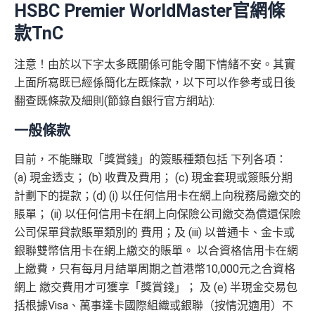
HSBC Premier WorldMaster官網條
款TnC
注意！由於以下字太多既關係可能令閣下情緒不安。其實
上面所寫既已經係簡化左既條款，以下可以作參考或日後
翻查既條款及細則(節錄自銀行官方網站):
一般條款
目前，不能賺取「獎賞錢」的簽賬種類包括 下列各項：
(a) 現金透支； (b) 收費及費用； (c) 現金套現或簽賬分期
計劃下的提款；(d) (i) 以任何信用卡在網上向稅務局繳交的
賬單； (ii) 以任何信用卡在網上向保險公司繳交為償還保險
公司保單貸款賬單類別的 費用；及 (iii) 以普通卡、金卡或
銀聯雙幣信用卡在網上繳交的賬單。 以合資格信用卡在網
上繳費，只有每月月結單周期之首港幣10,000元之合資格
網上 繳交費用才可獲享「獎賞錢」； 及 (e) 半現金交易包
括根據Visa、萬事達卡國際組織或銀聯（按情況適用）不