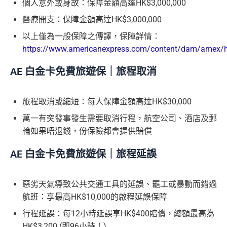
個人意外或身故：保障金額高達HK$3,000,000
76
醫療開支：保障金額高達HK$3,000,000
萬
積
首6個月內
累積簽賬滿HK$6萬有
32萬積分
於
第
以上僅為一般保障之傳譯，保障詳情：
分
15至17個月
期間，進行一次任何金額的合資格
https://www.americanexpress.com/content/dam/amex/hk
簽
簽賬再有額外
32萬積分
本地簽賬2X積分，簽賬
賬
HK$60,000再有額外
12萬積分
申請連結
：
MrMil
AE 白金卡免費旅遊保｜旅程取消
迎
es.hk/ae-charge-apply/
新
旅程取消或縮短：每人保障金額高達HK$30,000
萬一有突發事發生需要取消行程，航空公司、酒店及郵
輪如果唔退錢，份保險都會提供賠償
88
里
申請完填Form
MrMiles.hk/ap-form
賺多88里賞
AE 白金卡免費旅遊保｜旅程延誤
賞
金#❗️（由里先生派出🎯38新會員+成功批卡50額
金
外里賞金）
#
惡劣天氣導致公共交通工具的延誤、罷工或暴動而錯過
航班：享最高HK$10,000的啟程延誤保障
以上加總，迎新有
76
0,000 AE積分(相等於42,222里數)+H
行程延誤：每12小時延誤享HK$400賠償，總額最高為
K$50簽賬回贈
，獎賞由AE直接存入。同埋有
88里賞金#
HK$3,200 (即96小時！)