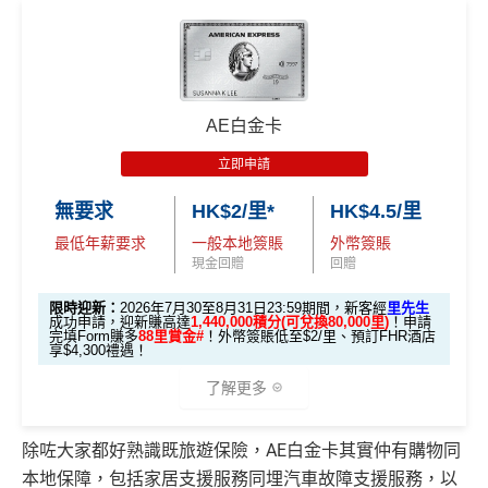
AE白金卡
立即申請
無要求
HK$2/里*
HK$4.5/里
最低年薪要求
一般本地簽賬
外幣簽賬
現金回贈
回贈
限時迎新：
2026年7月30至8月31日23:59期間，新客經
里先生
成功申請，迎新賺高達
1,440,000積分(可兌換80,000里)
！申請
完填Form賺多
88里賞金#
！外幣簽賬低至$2/里、預訂FHR酒店
享$4,300禮遇！
了解更多
除咗大家都好熟識既旅遊保險，AE白金卡其實仲有購物同
🎁
迎新禮遇 AE白金卡里先生優惠
本地保障，包括家居支援服務同埋汽車故障支援服務，以