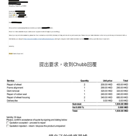
免費申請2張附屬卡
送1張無限次入全球airport VIP lounge既Priority Pass
俾你，最新Policy仲打以拎嚟帶多1個guest入
Amex Platinum Travel Service -
Fine Hotels & Resorts
(FHR)
識玩又夠運嘅住品牌酒店平過官網不但止仲有
得upgrade套房，免費早餐，Late check out等等benefit
s
提出要求，收到Chubb回覆
可以轉積分為多個飛行里數或酒店積分計劃，包括Asi
a Miles/ Avios/ KrisFlyer/
Marriott Bonvoy
/
Hilton Hono
rs Points
等等
AE緊急家居及汽車支援服務
酒店Elite會籍，Hilton金卡入住送早餐
美心美膳會2-3人星期一至四食有六折
睇戲折扣
：
星期五係百老匯、PALACE或AMC睇戲買
一送一或其他日子享有8折優惠
AE購物保障：延長一年保障