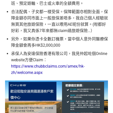
班、預定遊輪、巴士或火車的全額費用。
H
合法配偶、子女都一樣受保。保障範圍亦相對全面，保
K
障金額亦同市面上一般旅保差唔多，我自己個人經驗就
$5
首3個月內
用基本卡或附屬卡為手機八達通包括
無買其他旅遊保險，一直以嚟用AE呢份就算。(咁都好
0
iPhone、Apple Watch或Android手機，單次增
好彩，我又真係7年來都無claim過旅遊保險…）
簽
值淨HK$600
賬
另外，如果你憑卡全數訂機票，當中個人意外同醫療保
回
障金額會再多HK$2,000,000
贈
承保人為安達保險香港有限公司，我見仲起咗個Online
website方便Claim：
14
https://www.chubbclaims.com/amex/hk-
4
zh/welcome.aspx
萬
首6個月內
累積簽賬滿HK$6萬有
66萬積分
於
第
積
15至17個月
期間，進行一次任何金額的合資格
分
簽賬再有額外
66萬積分
本地簽賬2X積分，簽賬
簽
HK$60,000再有額外
12萬積分
申請連結
：
MrMil
賬
es.hk/ae-charge-application
迎
新