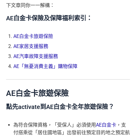
下文章同你一一解構：
優惠期：
2026年7月30日至8月31日23:59期間
，年費HK
$9,500，無得傾必需俾，留意
新客
及
現有
AE信用卡
之客戶
AE白金卡保險及保障福利索引：
迎新有唔同
全新美國運通基本卡會員*
：迎新高達
1,440,0
00 AE積分
(可換80,000里) +88里賞金#(由里先生派出)
迎
新資格：
現時或於申請日期起計過去 12 個月內
未曾持有
AE白金卡旅遊保險
或取消
任何由美國運通香港批核的信用卡或簽賬卡之基本
AE家居支援服務
卡會員。
AE汽車故障支援服務
AE「無憂消費主義」購物保障
A
E
白
金
AE白金卡旅遊保險
卡
各迎新優惠詳情
點先activate到AE白金卡全年旅遊保險？
迎
新
項
為符合保障資格，「受保人」必須使用
AE白金卡
，支
目
付搭乘從「居住國地區」出發前往預定目的地之預定航