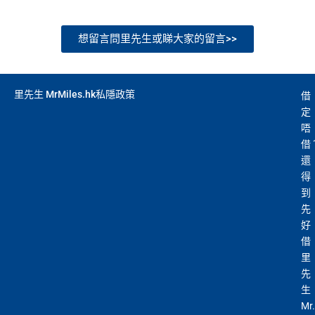
想留言問里先生或睇大家的留言>>
里先生 MrMiles.hk私隱政策
借
定
唔
借
還
得
到
先
好
借
里
先
生
Mr.