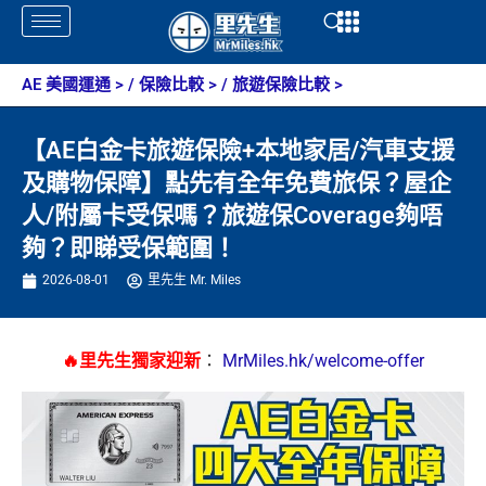
Skip
Open
Open
to
content
AE 美國運通
> /
保險比較
> /
旅遊保險比較
>
【AE白金卡旅遊保險+本地家居/汽車支援
及購物保障】點先有全年免費旅保？屋企
人/附屬卡受保嗎？旅遊保Coverage夠唔
夠？即睇受保範圍！
2026-08-01
里先生 Mr. Miles
🔥里先生獨家迎新
：
MrMiles.hk/welcome-offer