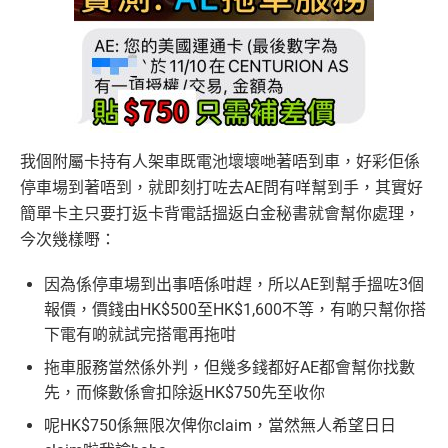
我個附屬卡持有人架車既電池壞壞哋著唔到車，好彩佢係
停車場到
著唔到，
就即刻打咗去AE問有咩幫到手，其實好
簡單卡主只要打返卡背電話搵返白金秘書就會幫你處理，
今次幾樣嘢：
因為係停車場到出事唔係咁趕，所以AE到幫手搵咗3個
報價，價錢由HK$500至HK$1,600不等，有啲只幫你搭
下電有啲就試完搭電再拖咁
拖車服務當然係外判，但幾多錢都好AE都會幫你找數
先，而條數係會扣除返HK$750先至收你
呢HK$750係無限次俾你claim，當然無人希望日日