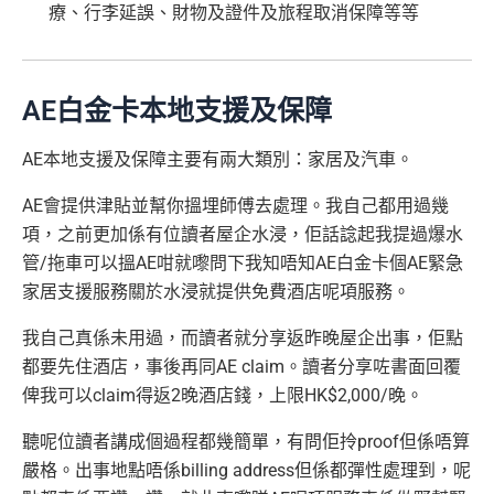
療、行李延誤、財物及證件及旅程取消保障等等
AE白金卡本地支援及保障
AE本地支援及保障主要有兩大類別：家居及汽車。
AE會提供津貼並幫你搵埋師傅去處理。我自己都用過幾
項，之前更加係有位讀者屋企水浸，佢話諗起我提過爆水
管/拖車可以搵AE咁就嚟問下我知唔知AE白金卡個AE緊急
家居支援服務關於水浸就提供免費酒店呢項服務。
我自己真係未用過，而讀者就分享返昨晚屋企出事，佢點
都要先住酒店，事後再同AE claim。讀者分享咗書面回覆
俾我可以claim得返2晚酒店錢，上限HK$2,000/晚。
聽呢位讀者講成個過程都幾簡單，有問佢拎proof但係唔算
嚴格。出事地點唔係billing address但係都彈性處理到，呢