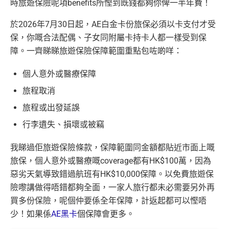
時旅遊保險呢項benefits所慳到既錢都夠你俾一半年費！
於2026年7月30日起，AE白金卡份旅保必須以卡支付才受
保，你嘅合法配偶、子女同附屬卡持卡人都一樣受到保
障。一齊睇睇旅遊保險保障範圍重點包咗啲咩：
個人意外或醫療保障
旅程取消
旅程或出發延誤
行李遺失、損壞或被竊
我睇過佢旅遊保險條款，保障範圍同金額都貼近市面上嘅
旅保，個人意外或醫療嘅coverage都有HK$100萬，因為
惡劣天氣導致錯過航班有HK$10,000保障。以免費旅遊保
險嚟講做得唔錯都夠全面，一家人旅行都未必需要另外再
買多份保險，呢個仲要係全年保障，計返起都可以慳唔
少！如果係
AE黑卡
個保障會更多。