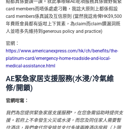
點都真係要讚一讚。就此事嚟睇AE呢項服務真係做野幫緊
card members而唔係處處刁難，我諗大原則上都係假設
card members係真誠及互信原則 (當然我諗肯俾HK$9,500
年費既會員都有返咁上下質素，為claim而claim鑽漏洞既
人並唔多先維持到generous policy and practice)
官網：
https://www.americanexpress.com/hk/ch/benefits/the-
platinum-card/emergency-home-roadside-and-local-
medical-assistance.html
AE緊急家居支援服務(水浸/冷氣維
修/開鎖)
官網咁寫：
我們為您提供緊急家居支援服務*，在您急需協助時提供支
援。若府上不幸發生火災或水浸，而您及同住家人需要暫
住酒店，我們會代您安排並支付多達兩晚酒店房租（上限