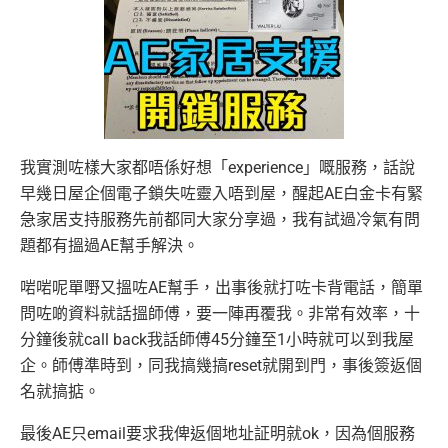
我實測咗樣大家都唔係好想「experience」嘅服務，話說
早幾日屋企個電子鎖失咗靈入唔到屋，醒起AE白金卡有緊
急家居支持服務先前都同大家分享過，我有試過冷氣有問
題都有搵過AE幫手解決。
啱啱呢單嘢又搵咗AE幫手，出事後就打咗卡背電話，簡單
問咗啲資料就話搵師傅，要一陣再覆我。非常有效率，十
分鐘後就call back我話師傅45分鐘至1小時就可以到我屋
企。師傅準時到，同我搞幾搞reset就開到門，事後簽返個
名就搞掂。
最後AE只email要求我俾返個地址証明就ok，因為個服務