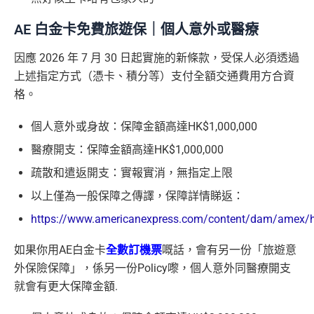
A
E
AE 白金卡免費旅遊保｜個人意外或醫療
白
金
因應 2026 年 7 月 30 日起實施的新條款，受保人必須透過
卡
現有客戶迎新優惠詳情
上述指定方式（憑卡、積分等）支付全額交通費用方合資
迎
格。
新
項
個人意外或身故：保障金額高達HK$1,000,000
目
醫療開支：保障金額高達HK$1,000,000
疏散和遣返開支：實報實消，無指定上限
H
K
以上僅為一般保障之傳譯，保障詳情睇返：
$5
首3個月內
用基本卡或附屬卡為手機八達通包括
https://www.americanexpress.com/content/dam/amex/hk
0
iPhone、Apple Watch或Android手機，單次增
簽
如果你用AE白金卡
全數訂機票
嘅話，會有另一份「旅遊意
值淨HK$600
賬
外保險保障」，係另一份Policy嚟，個人意外同醫療開支
回
就會有更大保障金額.
贈