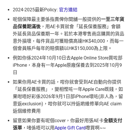
2024-2025最新Policy:
官方連結
呢個保障最主要係指賣俾你間舖一般提供的
一至三年貨
品保養期滿後
，用AE卡買就會「延長保養服務」會額
外延長貨品保養期一年。若於本港零售商店購買的貨品
意外損壞，每件貨品可獲賠償高達HK$40,000，而每一
個會員賬戶每年的賠償額以HK$150,000為上限。
例如你係2024年10月10日去Apple Online Store買咗部
iPhone，本身有一年Apple原廠保養去到2025年10月9
日
如果你用AE卡買的話，咁你就會受到AE自動向你提供
「延長保養服務」，變相慳咗一年Apple Care既錢，如
果咁唔好彩係2026年9月1日部iPhone壞咗(非人為，留
意返exclusion)，咁你就可以拎返啲維修單向AE claim
返個維修費用
留意如果你要有呢個cover，你最好用張AE卡
全額支付
張單
，啫係唔可以用
Apple Gift Card
嚟買啊~~