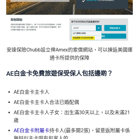
88
里
申請完填Form
MrMiles.hk/ap-form
賺多88里賞
賞
金#❗️（由里先生派出🎯38新會員+成功批卡50額
金
外里賞金）
#
安達保險Chubb設立俾Amex的索償網站，可以揀返美國運
通卡所提供的保障
以上迎新連同基本積分合共有
高達1,440,000 AE積分
AE白金卡免費旅遊保受保人包括邊啲？
(=80,000里數) + HK$50簽賬回贈
，
獎賞由AE直接存
入。同埋
88里賞金#
(由里先生派出)。
現有美國運通基
本卡會員**
：迎新高達
76萬AE
積分
(可換42,222里)+88里
AE白金卡主卡人
賞金#(由里先生派出)
迎新資格：現時持有或於申請日期
AE白金卡主卡人合法已婚配偶
起計過去 12 個月內
曾持有或取消
任何由美國運通香港批
AE白金卡主卡人子女：出生滿30天以上，以及未滿21
核的信用卡或簽賬卡（不包括美國運通白金卡/半島白金
歲
卡）之基本卡會員。
AE白金卡附屬卡
持卡人(最多開2張)，留意返附屬卡係
無好似主卡咁有包家人的