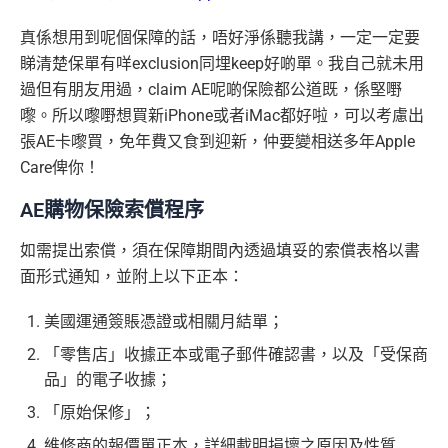
真係想用到呢個保障的話，唔好淨係聽我講，一定一定要
睇清楚保單有咩exclusion同埋keep好啲單。我自己就未用
過但有朋友用過，claim AE呢啲保險都公道既，係堅嘢
嚟。所以嚟嘢想買新iPhone或者iMac都好啦，可以考慮出
張AE卡嚟買，免年費又食到迎新，仲要變相送多年Apple
Care俾你！
AE購物保險索償程序
如需提出索償，須在保障期間內透過填妥的索償表格以書
面形式通知，並附上以下正本：
美國運通簽賬憑證或相關月結單；
「零售店」收據正本或電子郵件確認書，以及「受保商
品」的電子收據；
「原始保修」；
維修商的報價單正本，詳細載明損壞之原因及性質