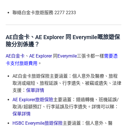
平日簽賬HK$9=1里，儲里數嚟講唔算吸引
轉換成飛行里數手續費每次HK$400
聯絡白金卡旅遊服務 2277 2233
查看更多信用卡詳情及分析...
AE白金卡、AE Explorer 同 Everymile嘅旅遊保
險分別係邊？
AE白金卡
、
AE Explorer
同
Everymile
三張卡都一樣
需要憑
卡支付旅遊費用
。
AE白金卡旅遊保險主要涵蓋：個人意外及醫療、旅程
取消或縮短、旅程延誤、行李遺失、被竊或遺失、法律
支援：
保單詳情
AE Explorer旅遊保險
主要涵蓋：錯過轉機、班機延誤/
取消/超額預訂、行李延誤及行李遺失。詳情可以睇：
保單詳情
HSBC Everymile旅遊保險
主要涵蓋：個人意外、醫