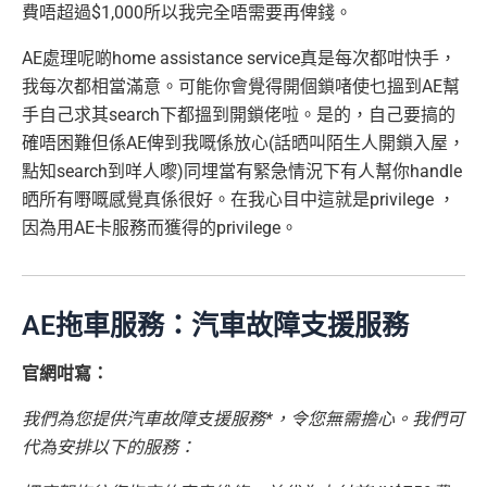
費唔超過$1,000所以我完全唔需要再俾錢。
AE處理呢啲home assistance service真是每次都咁快手，
我每次都相當滿意。可能你會覺得開個鎖啫使乜搵到AE幫
手自己求其search下都搵到開鎖佬啦。是的，自己要搞的
確唔困難但係AE俾到我嘅係放心(話晒叫陌生人開鎖入屋，
點知search到咩人嚟)同埋當有緊急情況下有人幫你handle
晒所有嘢嘅感覺真係很好。在我心目中這就是privilege ，
因為用AE卡服務而獲得的privilege。
AE拖車服務：汽車故障支援服務
官網咁寫：
我們為您提供汽車故障支援服務*，令您無需擔心。我們可
代為安排以下的服務：