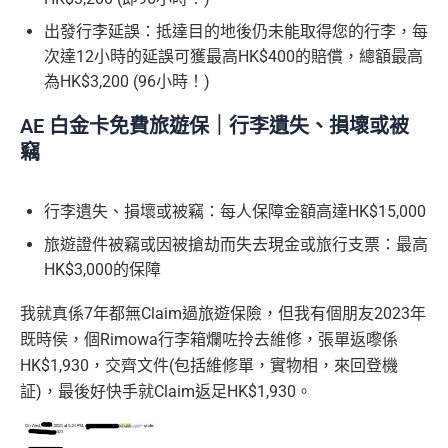
(由里先生派出)， 獎賞將於
簽賬後16星期或以內
存入卡會
出發行李延誤：抵達目的地後仍未能取得您的行李，每
員之基本卡的美國運通積分計劃戶口內。
次達12小時的延誤可獲最高HK$400的賠償，總額最高
新客戶立即申請
：
MrMiles.hk/ae-charge-
為HK$3,200 (96小時！)
application/
現有客戶立即申請
：
MrMiles.hk/ae-charg
AE 白金卡免費旅遊保｜行李遺失、損壞或被
e-apply/
竊
（記得揀返想要嘅迎新連結申請，一經申請無得更改。如
果用
iPhone/Mac的話會可能有Adblock
，建議你改返啲S
etting再申請：
MrMiles.hk/adblock/
）
行李遺失、損壞或被竊：每人保障金額高達HK$15,000
旅遊證件被竊或因被搶劫而失去現金或旅行支票：最高
#
每1里賞金 ≈ HK$1，可兌換FPS轉數快回贈！詳情
MrMi
HK$3,000的保障
✅
優點
les.hk/mmcredit
我就真係7年都無Claim過旅遊保險，但我有個朋友2023年
HK$9,500年費已經包晒
AE Explorer
年費
既時侯，個Rimowa行李箱爛咗拎去維修，張單返嚟係
可以無限次入全球
AE Lounge
(The Centurion Lounge)
HK$1,930，交齊文件(包括維修單，實物相，來回登機
及
免費帶多1個同伴入
，除香港機場外其他The Centuri
証)，最後好快手就Claim返足HK$1,930。
on Lounges位於美國
全年全家旅遊保險！