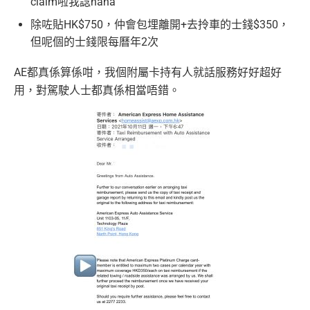
claim啦我諗haha
除咗貼HK$750，仲會包埋離開+去拎車的士錢$350，
但呢個的士錢限每曆年2次
AE都真係算係咁，我個附屬卡持有人就話服務好好超好
用，對駕駛人士都真係相當唔錯。