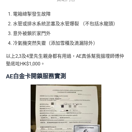
電箱總掣發生故障
水管或排水系統淤塞及水管爆裂 （不包括水龍頭）
意外被鎖於家門外
冷氣機突然失靈（添加雪種及滴漏除外）
以上2,3及4里先生親身都有用過，AE真係幫我搵埋師傅仲
墊底咗HK$1,000。
AE白金卡開鎖服務實測