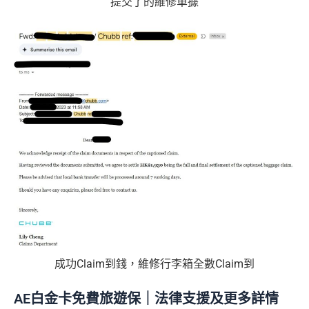
提交了的維修單據
高達HK$9,000奢華酒店回贈
AE白金卡香港足球會HKFC禮遇
亞洲50+指定高爾夫球會免費果嶺費
信和酒店優惠：會送住宿禮券，信和酒店及遠東酒店
集團第二晚免費住宿
積分無限期
飲食優惠全集：
AE美膳會及餐廳優惠合集
/
AE買一送
一
優惠活動更新：
AE信用卡優惠合集
❎
缺點
年費$9,500無得豁免
成功Claim到錢，維修行李箱全數Claim到
海外簽賬手續費小貴，有2%收費(其他卡做緊1至1.9
5%)
AE白金卡免費旅遊保｜法律支援及更多詳情