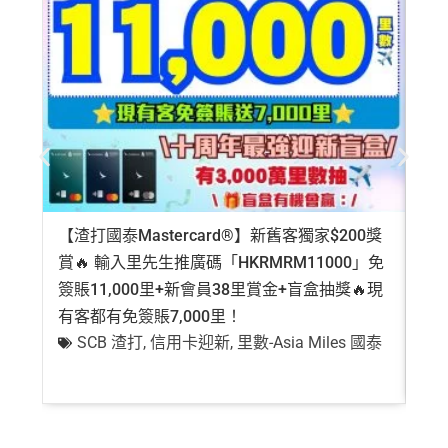
【渣打國泰Mastercard®】新舊客獨家$200獎
AE
賞🔥 輸入里先生推廣碼「HKRMRM11000」免
登記
簽賬11,000里+新會員38里賞金+盲盒抽獎🔥現
萬高
有客都有免簽賬7,000里！
有
SCB 渣打
,
信用卡迎新
,
里數-Asia Miles 國泰
+