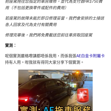
把座駕拖往您指定的車房維修，並代為支付首HK$750費
用（不包括更換零件或配件的費用）
若座駕的故障未能於即日修理妥當，我們會安排的士接送
各人回家及代為支付有關費用
修理完畢後，我們將免費載送您前往車房取回座駕
實測：
呢個實測嚴格嚟講都唔係我用，而係我張
AE白金卡附屬卡
持有人用。咁我就有得同大家分享下個實測。