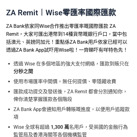
ZA Remit︱Wise零匯率國際匯款
ZA Bank依家同Wise合作推出零匯率嘅國際匯款 ZA
Remit，大家可匯出港幣到14種貨幣嘅銀行戶口，當中包
括澳元、英鎊同加元！重點係ZA Bank用戶依家已經可以
透過ZA Bank App試吓用Wise啦！一齊睇吓有咩特色先！
透過 Wise 在多個地區的強大支付網絡，匯款到賬只在
分秒之間
使用市場匯率中間價，無任何提價、零隱藏收費
匯款成功提交及發送後，ZA Remit 都會分別通知你，
俾你清楚掌握匯款各個階段
ZA Bank App會通知用戶轉賬嘅進度，以便用戶追蹤款
項
Wise 全球有超過
1,300 萬
名用戶，受英國的金融行為
監管局及香港海關等各個機構監管