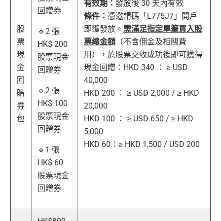
有效期：
發放後 30 天內有效
回贈券
條件：
憑邀請碼「L775J7」開戶
股
即獲發放。
需滿足指定單筆買入股
🔹2 張
票
票總金額
（不含佣金及相關費
HK$ 200
現
用），於股票交收成功後即可獲得
股票現金
金
現金回贈：HKD 340 ： ≥ USD
回贈券
回
40,000
🔹2 張
贈
HKD 200 ： ≥ USD 2,000 / ≥ HKD
HK$ 100
券
20,000
股票現金
包
HKD 100 ： ≥ USD 650 / ≥ HKD
回贈券
5,000
HKD 60：≥ HKD 1,500 / USD 200
🔹1 張
HK$ 60
股票現金
回贈券