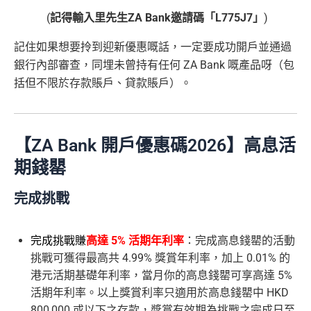
(
記得輸入里先生ZA Bank邀請碼「L775J7」
)
記住如果想要拎到迎新優惠嘅話，一定要成功開戶並通過
銀行內部審查，同埋未曾持有任何 ZA Bank 嘅產品呀（包
括但不限於存款賬戶、貸款賬戶）。
【ZA Bank 開戶優惠碼2026】高息活
期錢罌
完成挑戰
完成
挑戰賺
高達 5% 活期年利率
：完成高息錢罌的活動
挑戰可獲得最高共 4.99% 獎賞年利率，加上 0.01% 的
港元活期基礎年利率，當月你的高息錢罌可享高達 5%
活期年利率。以上獎賞利率只適用於高息錢罌中 HKD
800,000 或以下之存款，獎賞有效期為挑戰之完成日至