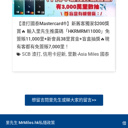
【渣打國泰Mastercard®】新舊客獨家$200獎
AE
賞🔥 輸入里先生推廣碼「HKRMRM11000」免
登記
簽賬11,000里+新會員38里賞金+盲盒抽獎🔥現
萬高
有客都有免簽賬7,000里！
有
SCB 渣打
,
信用卡迎新
,
里數-Asia Miles 國泰
+
想留言問里先生或睇大家的留言>>
里先生 MrMiles.hk私隱政策
借