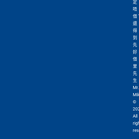
定
唔
借
還
得
到
先
好
借
里
先
生
Mr.
Mil
©
20
All
rig
res