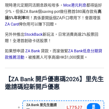
現時港元定期同活期息跌咗咁多，
Mox港元利息
都得返好
少%，但係ZA Bank個saving pot做任務首$80萬存款有
高
達5%年利率
啊！真係要開返個ZA戶口嚟用下！會跟埋張
ZA Card
俾你用可以賺下回贈。
另外仲推出
StockBack
新玩法，日常消費高達2%股票回
贈！全港首創碌卡送股票！
如果想申請
ZA Bank
貸款，而家做緊
ZA Bank低息分期貸
款推薦活動
，被推薦人可享高達HK$1,000獎賞。
【ZA Bank 開戶優惠碼2026】里先生
邀請碼迎新開戶優惠
ZA Bank 里先生邀請
複
L775J7