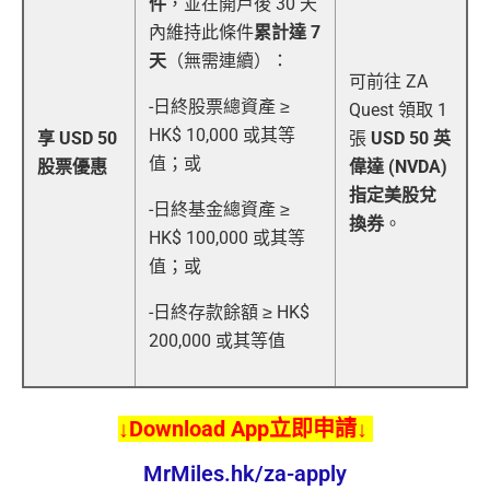
件
，並在開戶後 30 天
內維持此條件
累計達 7
天
（無需連續）：
可前往 ZA
-日終股票總資產 ≥
Quest 領取 1
HK$ 10,000 或其等
享 USD 50
張
USD 50 英
值；或
股票優惠
偉達 (NVDA)
指定美股兌
-日終基金總資產 ≥
換券
。
HK$ 100,000 或其等
值；或
-日終存款餘額 ≥ HK$
200,000 或其等值
↓Download App立即申請↓
MrMiles.hk/za-apply