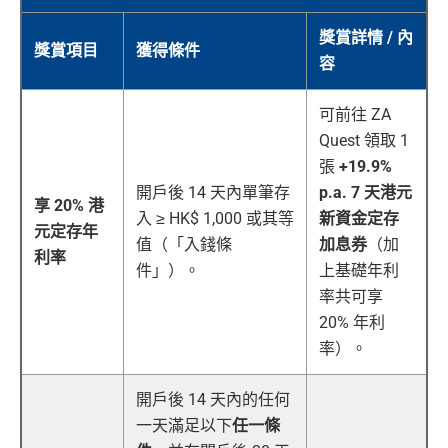
獎賞詳情 / 內
獎賞項目
獲得條件
容
可前往 ZA
Quest 領取 1
張
+19.9%
開戶後 14 天內單筆存
p.a. 7 天港元
享 20% 港
入 ≥ HK$ 1,000 或其等
新資金定存
元定存年
值（「入錢條
加息券
（加
利率
件」）。
上基礎年利
率共可享
20% 年利
率）。
開戶後 14 天內的任何
一天滿足以下
任一條