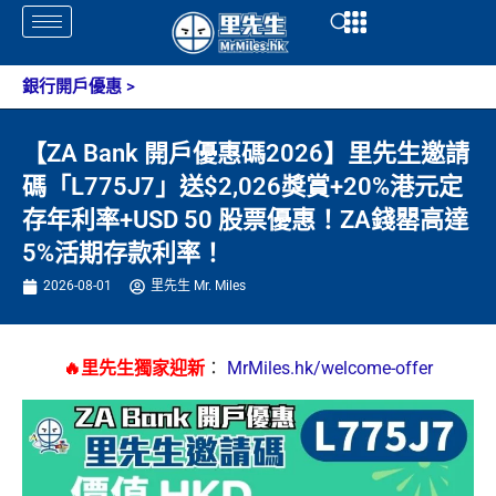
Skip
Open
Open
to
content
銀行開戶優惠
>
【ZA Bank 開戶優惠碼2026】里先生邀請
碼「L775J7」送$2,026獎賞+20%港元定
存年利率+USD 50 股票優惠！ZA錢罌高達
5%活期存款利率！
2026-08-01
里先生 Mr. Miles
🔥里先生獨家迎新
：
MrMiles.hk/welcome-offer