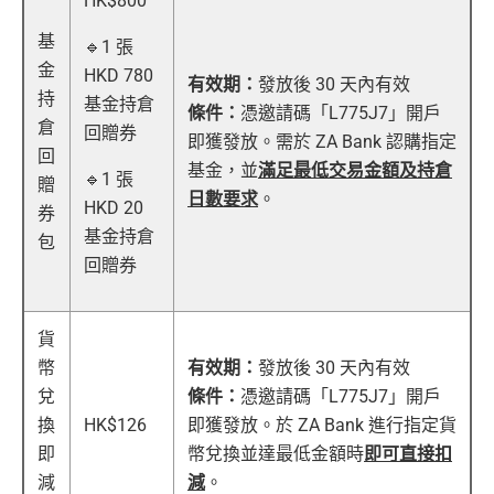
HK$
800
基
🔹1 張
金
HKD 780
有效期：
發放後 30 天內有效
持
基金持倉
條件：
憑邀請碼「L775J7」開戶
倉
回贈券
即獲發放。需於 ZA Bank 認購指定
回
基金，並
滿足最低交易金額及持倉
🔹1 張
贈
日數要求
。
HKD 20
券
基金持倉
包
回贈券
貨
幣
有效期：
發放後 30 天內有效
兌
條件：
憑邀請碼「L775J7」開戶
換
HK$
126
即獲發放。於 ZA Bank 進行指定貨
即
幣兌換並達最低金額時
即可直接扣
減
減
。