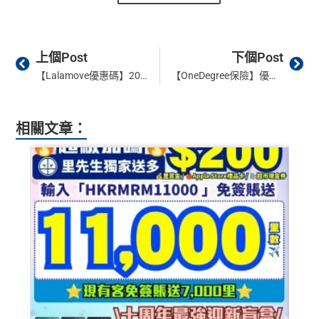
Prev
Ne
上個Post
下個Post
【Lalamove優惠碼】2026里先生獨家Lalamove Coupon Code！新客戶減$500！Lalamove機場T1/T2+各大口岸優惠！Call車/機場接送必備
【OneDegree保險】優惠碼放送！4大皇牌保險 經里先生推薦碼投保即享額外折扣或超市禮券
相關文章：