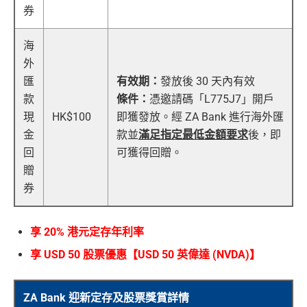
券
海
外
匯
有效期：
發放後 30 天內有效
款
條件：
憑邀請碼「L775J7」開戶
現
HK$
100
即獲發放。經 ZA Bank 進行海外匯
金
款並
滿足指定最低金額要求
後，即
回
可獲得回贈。
贈
券
享 20% 港元定存年利率
享 USD 50 股票優惠【USD 50 英偉達 (NVDA)】
ZA Bank 迎新定存及股票獎賞詳情