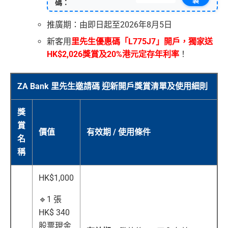
製
碼：
推廣期：由即日起至2026年8月5日
新客用
里先生優惠碼「L775J7」開戶，獨家送
HK$2,026獎賞及20%港元定存年利率
！
ZA Bank 里先生邀請碼 迎新開戶獎賞清單及使用細則
獎
賞
價值
有效期 / 使用條件
名
稱
HK$
1,000
🔹1 張
HK$ 340
股票現金