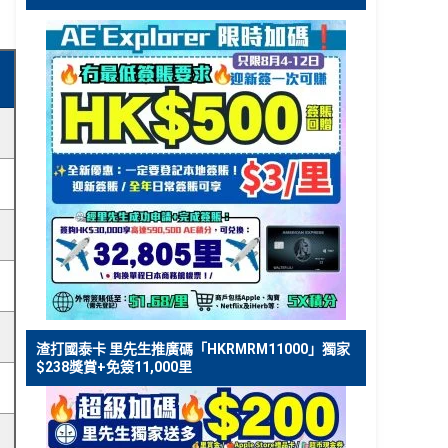
渣打國泰卡 里先生推廣碼「HKRMRM11000」獨家
$238獎賞+免簽11,000里