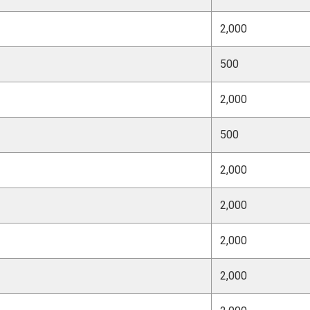
2,000
500
2,000
500
2,000
2,000
2,000
2,000