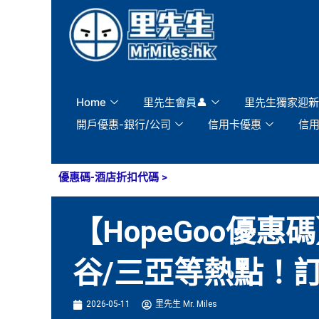
Skip
to
content
Home
里先生會員👤
里先生獨家迎新
開戶優惠-銀行/公司
信用卡優惠
信
優惠碼-酒店折扣代碼
>
【HopeGoo優
谷/三亞等熱點！訂
2026-05-11
里先生 Mr. Miles