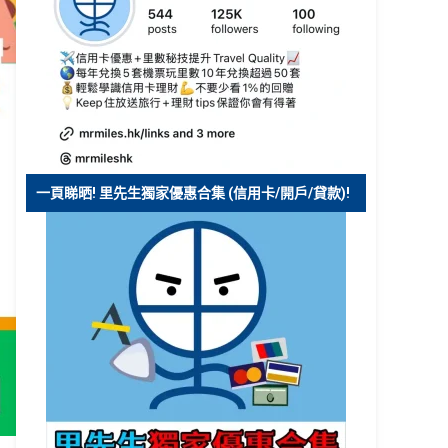
一頁睇晒! 里先生獨家優惠合集 (信用卡/開戶/貸款)!