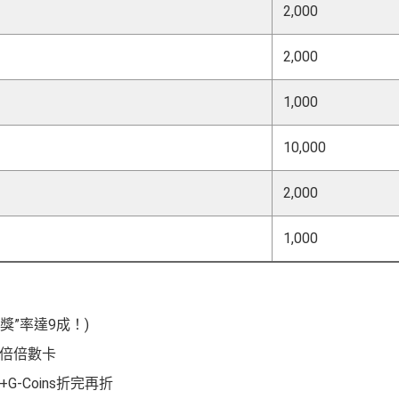
2,000
2,000
1,000
10,000
2,000
1,000
獎”率達9成！)
3倍倍數卡
G-Coins折完再折