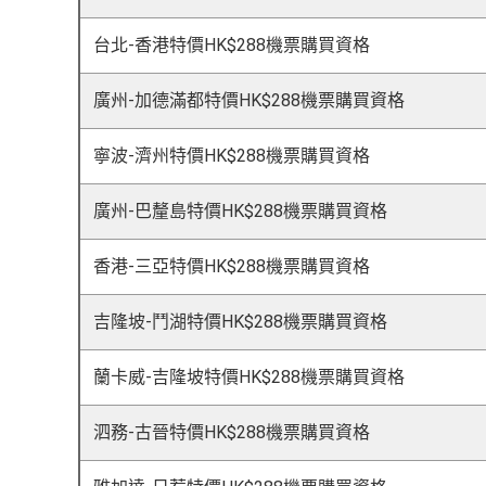
台北-香港特價HK$288機票購買資格
廣州-加德滿都特價HK$288機票購買資格
寧波-濟州特價HK$288機票購買資格
廣州-巴釐島特價HK$288機票購買資格
香港-三亞特價HK$288機票購買資格
吉隆坡-鬥湖特價HK$288機票購買資格
蘭卡威-吉隆坡特價HK$288機票購買資格
泗務-古晉特價HK$288機票購買資格