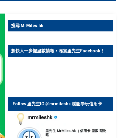
搜尋 MrMiles.hk
想快人一步攞里數情報，睇實里先生Facebook！
Follow 里先生IG @mrmileshk 睇圖學玩信用卡