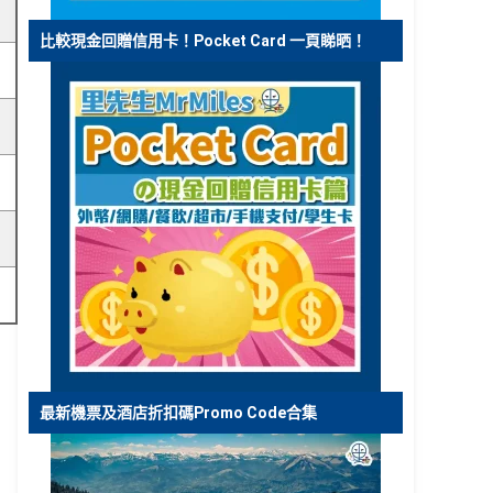
比較現金回贈信用卡！Pocket Card 一頁睇晒！
最新機票及酒店折扣碼Promo Code合集