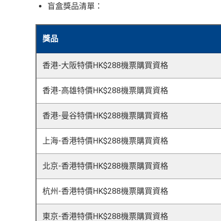
盲盒獎品清單：
獎品
香港-大阪特價HK$288機票購買資格
香港-高雄特價HK$288機票購買資格
香港-曼谷特價HK$288機票購買資格
上海-香港特價HK$288機票購買資格
北京-香港特價HK$288機票購買資格
杭州-香港特價HK$288機票購買資格
東京-香港特價HK$288機票購買資格