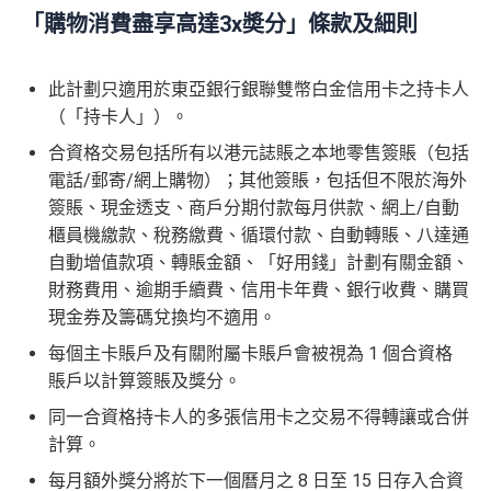
「購物消費盡享高達3x奬分」條款及細則
此計劃只適用於東亞銀行銀聯雙幣白金信用卡之持卡人
（「持卡人」）。
合資格交易包括所有以港元誌賬之本地零售簽賬（包括
電話/郵寄/網上購物）；其他簽賬，包括但不限於海外
簽賬、現金透支、商戶分期付款每月供款、網上/自動
櫃員機繳款、稅務繳費、循環付款、自動轉賬、八達通
自動增值款項、轉賬金額、「好用錢」計劃有關金額、
財務費用、逾期手續費、信用卡年費、銀行收費、購買
現金券及籌碼兌換均不適用。
每個主卡賬戶及有關附屬卡賬戶會被視為 1 個合資格
賬戶以計算簽賬及獎分。
同一合資格持卡人的多張信用卡之交易不得轉讓或合併
計算。
每月額外獎分將於下一個曆月之 8 日至 15 日存入合資