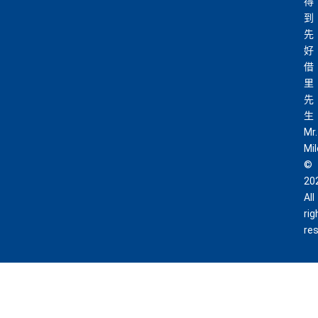
得
到
先
好
借
里
先
生
Mr.
Mi
©
20
All
rig
re