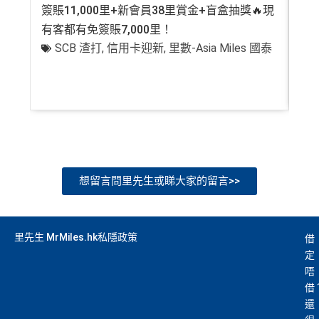
簽賬11,000里+新會員38里賞金+盲盒抽獎🔥現
萬高
有客都有免簽賬7,000里！
有
SCB 渣打
,
信用卡迎新
,
里數-Asia Miles 國泰
+
想留言問里先生或睇大家的留言>>
里先生 MrMiles.hk私隱政策
借
定
唔
借
還