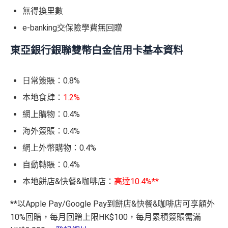
無得換里數
e-banking交保險學費無回贈
東亞銀行銀聯雙幣白金信用卡基本資料
日常簽賬：0.8%
本地食肆：
1.2%
網上購物：0.4%
海外簽賬：0.4%
網上外幣購物：0.4%
自動轉賬：0.4%
本地餅店&快餐&咖啡店：
高達10.4%**
**以Apple Pay/Google Pay到餅店&快餐&咖啡店可享額外
10%回贈，每月回贈上限HK$100，每月累積簽賬需滿