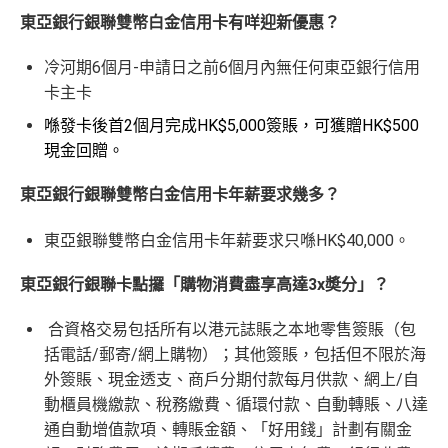
東亞銀行銀聯雙幣白金信用卡有咩迎新優惠？
冷河期6個月-申請日之前6個月內無任何東亞銀行信用
卡主卡
喺發卡後首2個月完成HK$5,000簽賬，可獲贈HK$500
現金回贈。
東亞銀行銀聯雙幣白金信用卡年薪要求幾多？
東亞銀聯雙幣白金信用卡年薪要求只喺HK$40,000。
東亞銀行銀聯卡點攞「購物消費盡享高達3x奬分」？
合資格交易包括所有以港元誌賬之本地零售簽賬（包
括電話/郵寄/網上購物）；其他簽賬，包括但不限於海
外簽賬、現金透支、商戶分期付款每月供款、網上/自
動櫃員機繳款、稅務繳費、循環付款、自動轉賬、八達
通自動增值款項、轉賬金額、「好用錢」計劃有關金