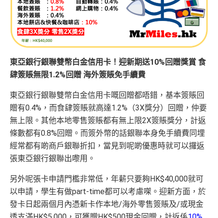
東亞銀行銀聯雙幣白金信用卡！迎新期送10%回贈獎賞 食
肆簽賬無限1.2%回贈 海外簽賬免手續費
東亞銀行銀聯雙幣白金信用卡嘅回贈都唔錯，基本簽賬回
贈有0.4%，而食肆簽賬就高達1.2%（3X獎分）回贈，仲要
無上限。其他本地零售簽賬都有無上限2X簽賬獎分，計返
條數都有0.8%回贈。而簽外幣的話銀聯本身免手續費同埋
經常都有啲商戶銀聯折扣，當見到呢啲優惠時就可以攞返
張東亞銀行銀聯出嚟用。
另外呢張卡申請門檻非常低，年薪只要夠HK$40,000就可
以申請，學生有做part-time都可以考慮㗎。迎新方面，於
發卡日起兩個月內憑新卡作本地/海外零售簽賬及/或現金
透支滿HK$5,000，可獲贈HK$500現金回贈，計返係
10%