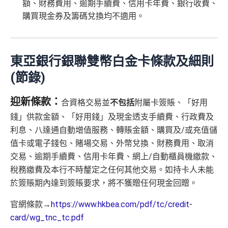
額、財務費用、逾期手續費、信用卡年費、銀行收費、
購買現金券及籌碼兌換均不適用。
東亞銀行銀聯雙幣白金卡條款及細則
(節錄)
迎新條款：
合資格交易並
不包括
附屬卡簽賬、「好用
錢」供款金額、「好用錢」及現金透支手續費、行政費及
利息、八達通自動增值服務、轉賬金額、購買及/或充值儲
值卡或電子錢包、賭場交易、外幣兌換、財務費用、取消
交易、逾期手續費、信用卡年費、網上/自動櫃員機繳款、
稅務繳費及本行不時釐定之任何其他交易。如持卡人未能
於簽賬期內達到簽賬要求，將不獲贈任何現金回贈。
官網條款→
https://www.hkbea.com/pdf/tc/credit-
card/wg_tnc_tc.pdf