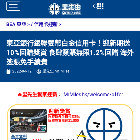
Skip
Open
Open
to
content
BEA 東亞
> /
信用卡迎新
>
東亞銀行銀聯雙幣白金信用卡！迎新期送
10%回贈獎賞 食肆簽賬無限1.2%回贈 海外
簽賬免手續費
2022-04-12
里先生 Mr. Miles
🔥里先生獨家迎新
：
MrMiles.hk/welcome-offer