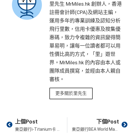
里先生 MrMiles.hk 創辦人，香港
註冊會計師(CPA)及網站主編，
運用多年的專業訓練及認知分析
飛行里數，信用卡優惠及搜集優
惠碼，致力令複雜的資訊變得簡
單易明，讓每一位讀者都可以用
性價比高的方式，「里」遊世
界。MrMiles.hk 的內容由本人或
團隊成員撰寫，並經由本人親自
審核。
更多關於里先生
Prev
Ne
上個Post
下個Post
東亞銀行i-Titanium卡 迎新簽賬滿指定金額享HK500現金回贈 網購3.4%現金回贈
東亞銀行BEA World Mastercard 迎新享HK$500現金回贈！