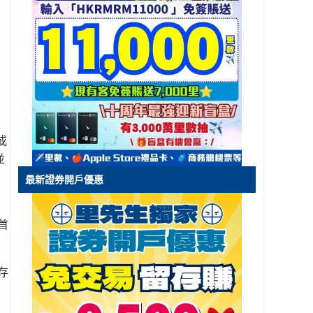
或
並
最新證券開戶優惠
首
存