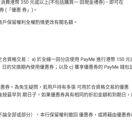
 消費港幣 350 元或以上(不包括購買一 田現金禮券)，即可在
惠券 (「優惠 券」)。
與商戶保留權利全權酌情更改有關名額。
格交易： a) 於全線一田分店使用 PayMe 進行港幣 150 元
1月 31 日的兌換期內使用優惠券；以及 c) 獲享優惠券的 PayMe 錢包
張優惠券。為免生疑問，若用戶持有多張 可用於合資格交易的優惠
後按最早到 期日子。如果優惠券具有相同的折扣金額和到期日，
（不論全部或部分），本行保留權利撤回 優惠券，或將藉由優惠券