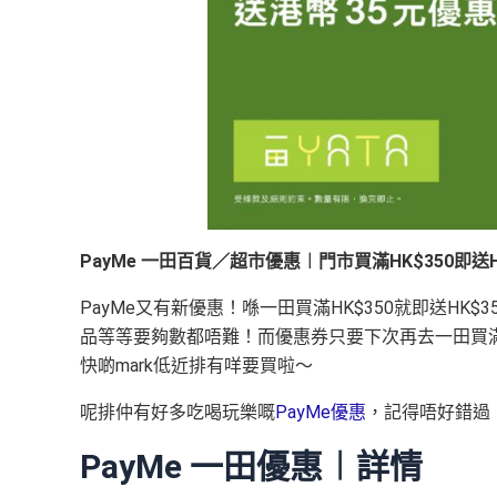
PayMe 一田百貨／超市優惠︱門市買滿HK$350即送
PayMe又有新優惠！喺一田買滿HK$350就即送H
品等等要夠數都唔難！而優惠券只要下次再去一田買滿HK
快啲mark低近排有咩要買啦～
呢排仲有好多吃喝玩樂嘅
PayMe優惠
，記得唔好錯過
PayMe 一田優惠︱詳情