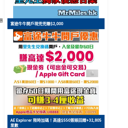
惠
富途牛牛開戶現兜兜賺$2,000
AE Explorer 限時加碼！高達$550簽賬回贈+32,805
里數