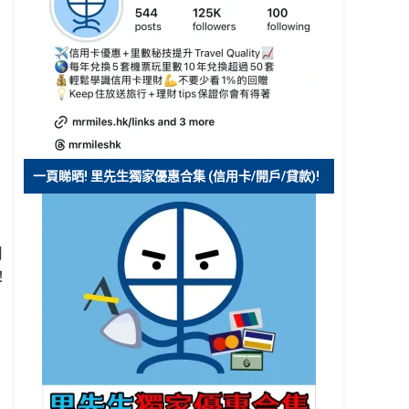
一頁睇晒! 里先生獨家優惠合集 (信用卡/開戶/貸款)!
用
！