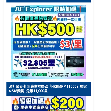
渣打國泰卡 里先生推廣碼「HKRMRM11000」獨家
$238獎賞+免簽11,000里