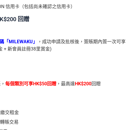
EON 信用卡（包括尚未確認之信用卡）
$200 回贈
碼「MILEWAKU」
，
成功申請及批核後，簽賬期內簽一次可享
 + 新會員註冊38里賞金)
賬，
每個類別可享HK$50回贈
，最高達
HK$200
回贈
y平台繳交租金
轉賬交易