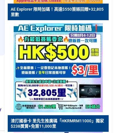
AE Explorer 限時加碼！高達$550簽賬回贈+32,805
里數
/
渣打國泰卡 里先生推廣碼「HKRMRM11000」獨家
$238獎賞+免簽11,000里