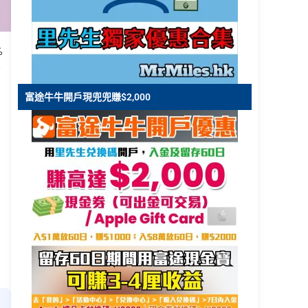
%
O
富途牛牛開戶現兜兜賺$2,000