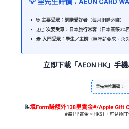
💡 里先生評價：AEON CARD 
🎯
主要受眾：網購愛好者
（每月網購必賺）
🇯🇵
次要受眾：日本旅行常客
（日本簽賬3%
🎓
入門受眾：學生／主婦
（無年薪要求、永
立即下載「AEON HK」手機
里先生推薦碼：
📝
填Form賺額外138里賞金#/Apple Gift
#每1里賞金 ≈ HK$1，可兌換