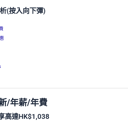
卡分析(按入向下彈)
年費
優惠
s
迎新/年薪/年費
享高達HK$1,038