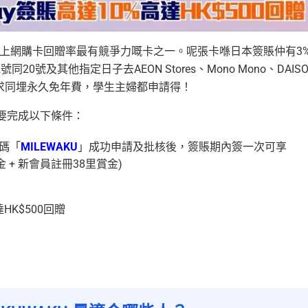
算係市面上網購卡回贈率最有競爭力嘅卡之一。呢張卡喺日本簽賬仲有3
及其他指定日子去AEON Stores、Mono Mono、DAIS
無年薪要求同埋永久免年費，學生主婦都申請得！
，只要完成以下條件：
薦碼「
MILEWAKU
」成功申請及批核後，簽賬期內簽一次可享
 + 新會員註冊38里賞金)
HK$500回贈