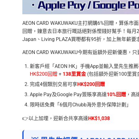
AEON CARD WAKUWAKU主打網購6%回贈，
回贈，鐘意去日本旅行嘅話絕對係慳錢好幫手！每月2號同20號
Japan、Living PLAZA買嘢都有95折，加上
AEON CARD WAKUWAKU今期有返額外迎新優惠
新客戶經「AEON HK」手機App並輸入里先生推
HK$200回贈
+
138里賞金
(包括額外迎新100里賞金
完成4個類別交易可享
HK$200回贈
Apple Pay及Google Pay簽賬享高達
10%回贈
，高達
限時送免費「6個月Chubb海外意外保障計劃」
👉以上加埋，迎新合共享高達
HK$1,038