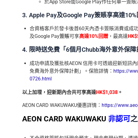
於App Store或Google Play作任何單一簽
3. Apple Pay及Google Pay簽賬享高達
合資格客戶於發卡後首60天內憑卡簽賬消費或成功辦理
及Google Pay
簽賬
可享
高達10%回贈
，最高達
HK$
4. 限時送免費「6個月Chubb海外意外保
成功申請及獲批核AEON 信用卡可透過迎新短訊內
免費海外意外保障計劃」。
保險詳情：
https://ww
0726.html
以上加埋，迎新期內合共可享高達
HK$1,038
。
AEON CARD WAKUWAKU優惠詳情：
https://www.aeo
AEON CARD WAKUWAKU
非認可
之