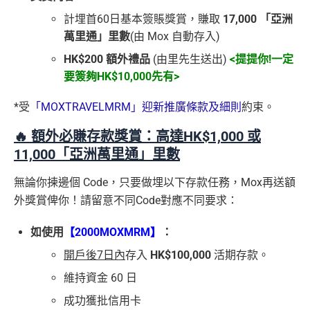
計埋首60日基本簽賬獎賞，賺取
17,000 「亞洲
萬里通」里數
(由 Mox 自動存入)
HK$200 額外禮品
(由里先生送出)
<提提你!一定
要簽夠HK$10,000先有>
*受
「MOXTRAVELMRM」迎新推廣條款及細則
約束。
🔥 額外必賺存款獎賞：高達HK$1,000 或
11,000「亞洲萬里通」里數
無論你揀邊個 Code，只要做埋以下存款任務，Mox再送額
外獎賞俾你！請留意不同Code對應不同要求：
如使用
【2000MOXMRM】
：
開戶後7日內
存入
HK$100,000
活期存款。
維持資金 60 日
成功獲批信用卡