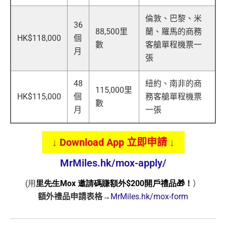
倫敦、巴黎、米
36
88,500里
蘭、羅馬的商務
HK$118,000
個
數
客艙單程機票一
月
張
48
紐約、南非的商
115,000里
HK$115,000
個
務客艙單程機票
數
月
一張
↓ Download App 立即申請 ↓
MrMiles.hk/mox-apply/
(用
里先生Mox 邀請碼賺額外$200開戶禮品🎁！
）
額外禮品申請表格
→
MrMiles.hk/mox-form