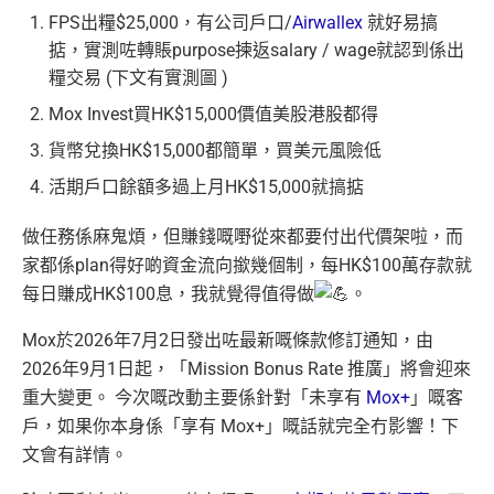
FPS出糧$25,000，有公司戶口/
Airwallex
就好易搞
掂，實測咗轉賬purpose揀返salary / wage就認到係出
糧交易 (下文有實測圖 )
Mox Invest買HK$15,000價值美股港股都得
貨幣兌換HK$15,000都簡單，買美元風險低
活期戶口餘額多過上月HK$15,000就搞掂
做任務係麻鬼煩，但賺錢嘅嘢從來都要付出代價架啦，而
家都係plan得好啲資金流向撳幾個制，每HK$100萬存款就
每日賺成HK$100息，我就覺得值得做
。
Mox於2026年7月2日發出咗最新嘅條款修訂通知，由
2026年9月1日起，「Mission Bonus Rate 推廣」將會迎來
重大變更。 今次嘅改動主要係針對「未享有
Mox+
」嘅客
戶，如果你本身係「享有 Mox+」嘅話就完全冇影響！下
文會有詳情。