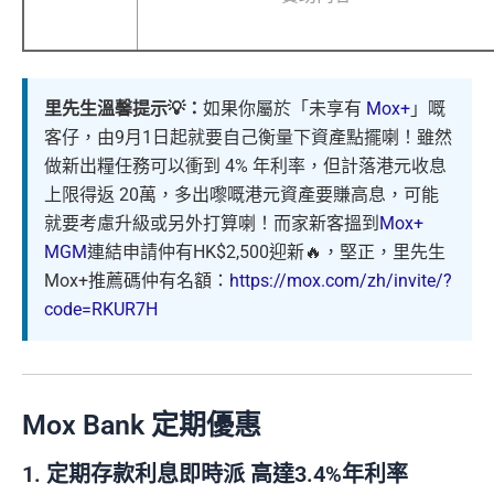
里先生溫馨提示💡：
如果你屬於「未享有
Mox+
」嘅
客仔，由9月1日起就要自己衡量下資產點擺喇！雖然
做新出糧任務可以衝到 4% 年利率，但計落港元收息
上限得返 20萬，多出嚟嘅港元資產要賺高息，可能
就要考慮升級或另外打算喇！而家新客搵到
Mox+
MGM
連結申請仲有HK$2,500迎新🔥，堅正，里先生
Mox+推薦碼仲有名額：
https://mox.com/zh/invite/?
code=RKUR7H
Mox Bank
定期
優惠
1. 定期存款利息即時派 高達3.4%年利率