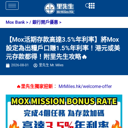
Skip
Open
Open
to
content
Mox Bank
> /
銀行開戶優惠
>
【Mox活期存款高達3.5%年利率】將Mox
設定為出糧戶口賺1.5%年利率！港元或美
元存款都得！附里先生攻略🔥
2026-08-01
里先生 Mr. Miles
🔥里先生獨家迎新
：
MrMiles.hk/welcome-offer