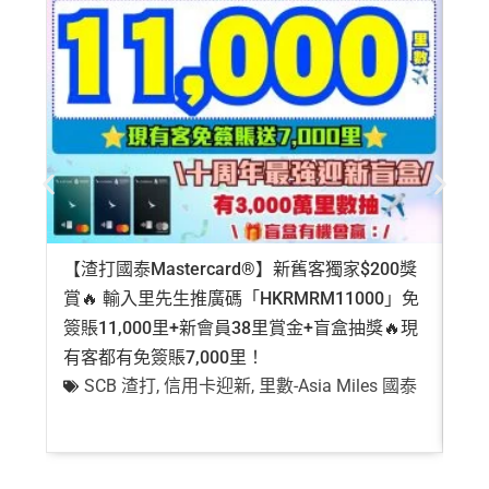
【渣打國泰Mastercard®】新舊客獨家$200獎
AE
賞🔥 輸入里先生推廣碼「HKRMRM11000」免
登記
簽賬11,000里+新會員38里賞金+盲盒抽獎🔥現
萬高
有客都有免簽賬7,000里！
有
SCB 渣打
,
信用卡迎新
,
里數-Asia Miles 國泰
+