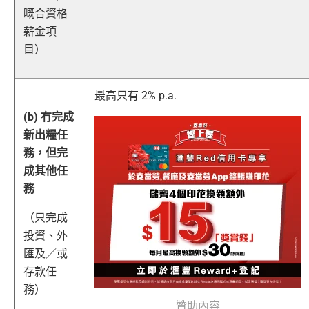
嘅合資格
薪金項
目）
最高只有
2% p.a.
(b) 冇完成
新出糧任
務，但完
成其他任
務
（只完成
投資、外
匯及／或
存款任
務）
贊助內容