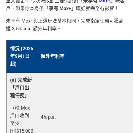
重大變更。 今次嘅改動主要係針對
「未享有
Mox+
」
嘅客
戶，如果你本身係
「享有 Mox+」
嘅話就完全冇影響！
未享有 Mox+與上述玩法基本相同，完成指定任務可獲高
達
3.5% p.a.
額外年利率。
情況 (2026
年9月1日
額外年利率
起)
(a) 完成新
「戶口出
糧任務」
（喺 Mox
戶口收到
4% p.a.
至少
HK$15,000