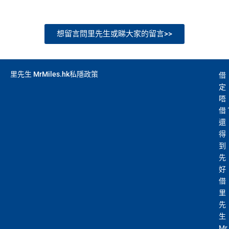
想留言問里先生或睇大家的留言>>
里先生 MrMiles.hk私隱政策
借
定
唔
借
還
得
到
先
好
借
里
先
生
Mr.