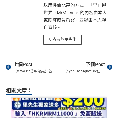
以用性價比高的方式，「里」遊
世界。MrMiles.hk 的內容由本人
或團隊成員撰寫，並經由本人親
自審核。
更多關於里先生
Prev
Ne
上個Post
下個Post
【X Wallet貸款優惠】首次申請並輸入里先生優惠碼「MR8000」賺HK$8,800*！當中里先生額外800里賞金*，貸款批唔批都賺到！
【eye Visa Signature信用卡】全新客戶經里先生成功申請毋須簽賬送$200禮品！迎新簽滿HK$6,000有HK$600現金回贈！本地餐飲、外賣平台及交通簽賬高達11%現金回贈！網購及拍卡支付2%高達現金回贈！獨家大抽獎: 「歐洲坊鐘錶」呈獻譚詠麟 與您「刻骨銘心」世界巡迴演唱會 – 終極篇（香港站）門票2張！
相關文章：