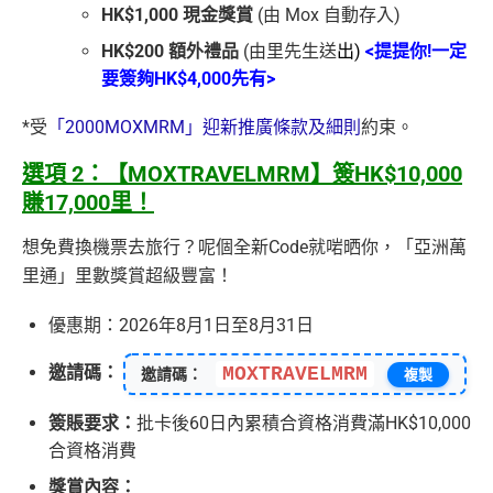
HK$1,000 現金獎賞
(由 Mox 自動存入)
HK$200 額外禮品
(由里先生送
出
)
<提提你!一定
要簽夠HK$4,000先有>
*受
「2000MOXMRM」迎新推廣條款及細則
約束。
選項 2：【MOXTRAVELMRM】簽HK$10,000
賺17,000里！
想免費換機票去旅行？呢個全新Code就啱晒你，「亞洲萬
里通」里數獎賞超級豐富！
優惠期：2026年8月1日至8月31日
邀請碼：
MOXTRAVELMRM
邀請碼：
複製
簽賬要求：
批卡後60日內累積合資格消費滿HK$10,000
合資格消費
獎賞內容：