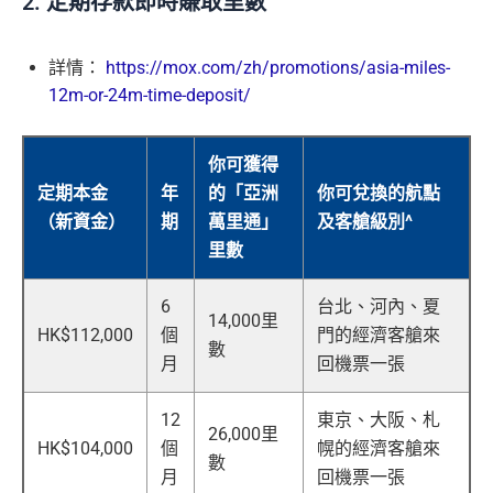
2.
定期存款即時賺取里數
詳情：
https://mox.com/zh/promotions/asia-miles-
12m-or-24m-time-deposit/
你可獲得
定期本金
年
的「亞洲
你可兌換的航點
（新資金）
期
萬里通」
及客艙級別^
里數
6
台北、河內、夏
14,000里
HK$112,000
個
門的經濟客艙來
數
月
回機票一張
12
東京、大阪、札
26,000里
HK$104,000
個
幌的經濟客艙來
數
月
回機票一張