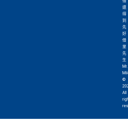
借
還
得
到
先
好
借
里
先
生
Mr.
Mi
©
20
All
rig
re