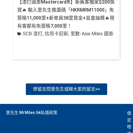
【渣打國泰Mastercard®】新舊客獨家$200獎
AE
賞🔥 輸入里先生推廣碼「HKRMRM11000」免
登記
簽賬11,000里+新會員38里賞金+盲盒抽獎🔥現
萬高
有客都有免簽賬7,000里！
有
SCB 渣打
,
信用卡迎新
,
里數-Asia Miles 國泰
+
想留言問里先生或睇大家的留言>>
里先生 MrMiles.hk私隱政策
借
定
唔