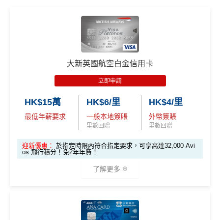
大新ONE+ 信用卡迎新優惠：
推廣期：即日起至2026年6月30日
合資格客戶於推廣期內成功申請信用卡大新ONE+，並
大新英國航空白金信用卡
於發卡後首2個月內累積合資格簽賬滿HK$5,000或以
上及作最少5次合資格簽賬交易，可享迎新優惠
HK$50
立即申請
0現金回贈
HK$15萬
HK$6/里
HK$4/里
加基本1%回贈：HK$50
最低年薪要求
一般本地簽賬
外幣簽賬
加總以上：簽HK$5,000，
新客戶有高達HK$850迎新
里數回贈
里數回贈
獎賞！
（HK$500現金回贈+加基本1%回贈+
里先生
迎新優惠：
於指定時限內符合指定要求，可享高達32,000 Avi
額外HK$300現金券
）
os 飛行積分！免2年年費！
大新 ONE+信用卡 (學生卡)-
可享HK$300現金回贈：
了解更多
首兩個月簽滿HK$3,000，
可享迎新優惠HK$300回
贈
，加基本1%回贈：HK$30
(里先生額外迎新已於2026年2月28日完結)
🎁
迎新禮遇