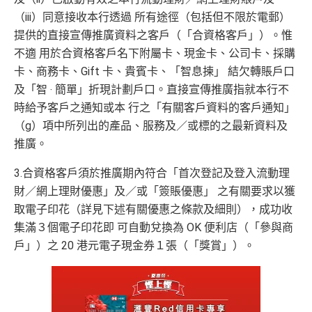
可以透過ANA個Family program合併屋企人嘅里數，
（iii）同意接收本行透過 所有途徑（包括但不限於電郵）
兩公婆可以夾埋啲里數換機票
提供的直接宣傳推廣資料之客戶（「合資格客戶」）。惟
不適 用於合資格客戶名下附屬卡、現金卡、公司卡、採購
❎
缺點
卡、商務卡、Gift 卡、貴賓卡、「智息揀」 結欠轉賬戶口
及「智 ‧ 簡單」折現計劃戶口。直接宣傳推廣指就本行不
本地簽賬HK$8=1里，難儲咗但易換機票
時給予客戶之通知或本 行之「有關客戶資料的客戶通知」
（g）項中所列出的產品、服務及／或標的之最新資料及
查看更多信用卡詳情及分析...
推廣。
3.合資格客戶須於推廣期內符合「首次登記及登入流動理
財／網上理財優惠」及／或「簽賬優惠」 之有關要求以獲
取電子印花（詳見下述有關優惠之條款及細則），成功收
集滿３個電子印花即 可自動兌換為 OK 便利店（「參與商
戶」）之 20 港元電子現金券１張（「獎賞」）。