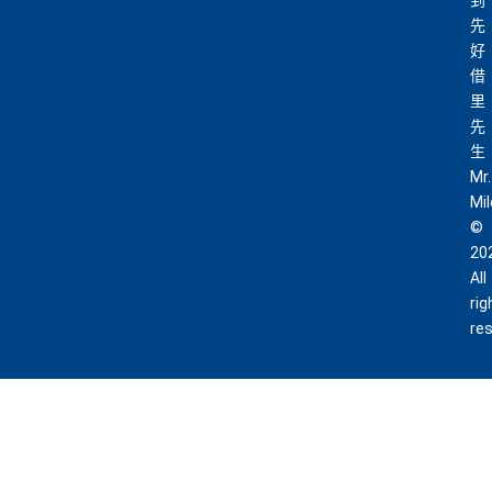
到
先
好
借
里
先
生
Mr.
Mi
©
20
All
rig
re