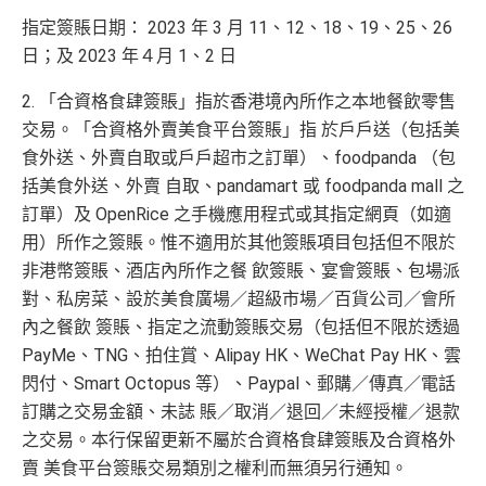
指定簽賬日期： 2023 年 3 月 11、12、18、19、25、26
日；及 2023 年４月 1、2 日
2. 「合資格食肆簽賬」指於香港境內所作之本地餐飲零售
交易。「合資格外賣美食平台簽賬」指 於戶戶送（包括美
食外送、外賣自取或戶戶超市之訂單）、foodpanda （包
括美食外送、外賣 自取、pandamart 或 foodpanda mall 之
訂單）及 OpenRice 之手機應用程式或其指定網頁（如適
用）所作之簽賬。惟不適用於其他簽賬項目包括但不限於
非港幣簽賬、酒店內所作之餐 飲簽賬、宴會簽賬、包場派
對、私房菜、設於美食廣場／超級市場／百貨公司／會所
內之餐飲 簽賬、指定之流動簽賬交易（包括但不限於透過
PayMe、TNG、拍住賞、Alipay HK、WeChat Pay HK、雲
閃付、Smart Octopus 等）、Paypal、郵購／傳真／電話
訂購之交易金額、未誌 賬／取消／退回／未經授權／退款
之交易。本行保留更新不屬於合資格食肆簽賬及合資格外
賣 美食平台簽賬交易類別之權利而無須另行通知。