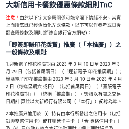
大新信用卡餐飲優惠條款細則TnC
夾埋一齊儲就可以好快再儲到機票去日本啦～
迎新優惠
3
：開立理財戶口享額外5,000里數
注意！
由於以下字太多既關係可能令閣下情緒不安。其實
推廣期至2025年6月30日
上面所寫既已經係簡化左既條款，以下可以作參考或日後
翻查既條款及細則(節錄自銀行官方網站)：
於推廣期內成功申請大新ANA World萬事達卡的同時或
於發卡後首3個月內，成功開立優易綜合理財戶口、VI
「即簽即賺印花獎賞」推廣（「本推廣」）之
P i-Account綜合理財戶口或Hello Kitty VIP i-Account綜
一般條款及細則:
合理財戶口可享額外5,000里數。
1.迎新電子印花推廣期由 2023 年 3 月 10 日至 2023 年 3
✅
優點
月 29 日（包括首尾兩日）（「迎新電子 印花推廣期」）;
簽賬電子印花推廣期由 2023 年 3 月 10 日至 2023 年 4 月
全城唯一可以直接賺取ANA里數之信用卡
2 日（每逢星期六 或日）（包括首尾兩日）（「簽賬電子
賺ANA里數可以兌換ANA及Star Alliance航班的機票
印花推廣期」）（統稱「推廣期」），簽賬以有關之交易
每月自動兌換成里數免手續費
日期計 算並以大新銀行有限公司（「本行」）記錄為準。
主卡持有人每搭ANA都多25%ANA里數
2.本推廣只適用於（i）持有由本行所發出之信用卡（包括
於HKG、NRT、HND、KIX及NGO機場出示此卡，即
銀聯雙幣信用卡）或其聯營卡主卡（「合 資格信用卡」）
可於ANA商務客艙櫃位優先辦理登機手續
及（ii）已啟動有效之本行流動理財／網上理財賬戶及