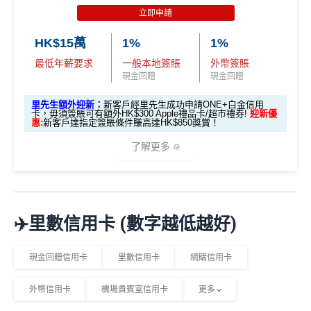
立即申請
HK$15萬
1%
1%
最低年薪要求
一般本地簽賬
外幣簽賬
現金回贈
現金回贈
里先生額外迎新：
新客戶經里先生成功申請ONE+白金信用
卡，毋須簽賬可有額外HK$300 Apple禮品卡/超市禮券!
迎新優
惠:
新客戶達指定簽賬條件賺高達HK$850獎賞！
了解更多
🎁
迎新禮遇
✈️里數信用卡 (數字越低越好)
里先生額外HK$300現金券！
推廣期：即日起至2026年2月28日
現金回贈信用卡
里數信用卡
網購信用卡
新客戶
經里先生連結成功申請，
毋需簽賬
！可享
里先
生額外HK$300 Apple禮品卡/超市禮券！
外幣信用卡
機場貴賓室信用卡
更多
成功申請及批核後請盡快填妥→
現金券申領表格