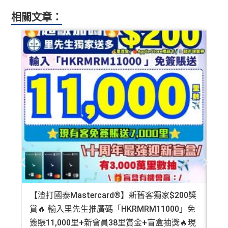
相關文章：
【渣打國泰Mastercard®】新舊客獨家$200獎
AE
賞🔥 輸入里先生推廣碼「HKRMRM11000」免
登記
簽賬11,000里+新會員38里賞金+盲盒抽獎🔥現
萬高