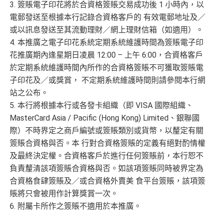
3. 簽賬電子印花將於合資格簽賬交易成功後 1 小時內，以
電郵發送至根據本行記錄合資格客戶的 有效電郵地址及／
或以訊息發送至其流動理財／網上理財信箱（如適用）。
4. 本推廣之電子印花系統定期系統維護時間為簽賬電子印
花推廣期內逢星期日凌晨 12:00 – 上午 6:00，合資格客戶
於定期系統維護時間內所作的合資格簽賬不可獲取簽賬電
子印花及／或獎賞， 不定期系統維護時間則請參閱本行網
站之公布。
5. 本行將根據本行或各發卡組織（即 VISA 國際組織、
MasterCard Asia / Pacific (Hong Kong) Limited、銀聯國
際）不時界定之商戶編號或簽賬類別或貨幣，以釐定有關
簽賬合資格與否。本 行對合資格簽賬的定義有絕對酌情權
及最終決定權。合資格客戶於進行任何簽賬前，本行恕不
負責釐清該項簽賬合資格與否。如該項簽賬同時被界定為
合資格食肆簽賬及／或合資格外賣美 食平台簽賬，該項簽
賬將只會被用作計算獎賞一次。
6. 附屬卡所作之簽賬不適用於本推廣。