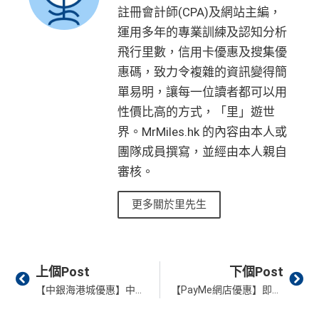
註冊會計師(CPA)及網站主編，
運用多年的專業訓練及認知分析
飛行里數，信用卡優惠及搜集優
惠碼，致力令複雜的資訊變得簡
單易明，讓每一位讀者都可以用
性價比高的方式，「里」遊世
界。MrMiles.hk 的內容由本人或
團隊成員撰寫，並經由本人親自
審核。
更多關於里先生
Prev
Ne
上個Post
下個Post
【中銀海港城優惠】中銀信用卡/BoC Pay於海港城簽賬滿指定金額享高達HK$1,000獎賞
【PayMe網店優惠】即搶Payme 95折優惠券再於指定網店簽賬享95折優惠！