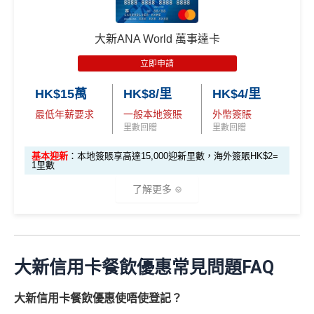
➜迎新優惠之現金回贈將於指定簽賬期完結後4個月內以
大新信用卡免找數簽賬額的形式直接存入合資格客戶的合
大新迎新優惠：
資格信用卡戶口，並顯示於月結單上。
大新ANA World 萬事達卡
推廣期：即日起至2026年12月31日
✅
優點
立即申請
新客戶成功申請大新英國航空白金卡，並於指定時限
內符合以下指定要求，可享高達32,000 Avios 飛行積
低門檻卡都做到
簽賬1%回贈
而且
不設上限
HK$15萬
HK$8/里
HK$4/里
分：
Chok
PayMe
/
Alipay
/
WeChat Pay
有1%現金回贈
最低年薪要求
一般本地簽賬
外幣簽賬
優惠一：發卡後首3個月內，累積HK$12,000
合
里數回贈
里數回贈
八達通自動增值都有0.5%現金回贈
資格簽賬
→
享12,000 Avios 飛行積分
（連同基
基本迎新
：本地簽賬享高達15,000迎新里數，海外簽賬HK$2=
學生卡
無需年薪要求，對於係
環聯建立正面信貸評級
本 Avios 飛行積分）
1里數
有用
優惠二：發卡後首6個月內，每月首HK$10,000
了解更多
海外
簽賬
→
享HK$2=1 Avios 飛行積分
❎
缺點
優惠三：發卡後首3個月內，
成功開立優易綜合
(里先生額外迎新已於2026年2月28日完結)
理財戶口、VIP i-Account 綜合理財戶口或 Hell
E-banking 網上轉賬無回贈
迎新禮遇
o Kitty VIP i-Account 綜合理財戶口 →
享額外
大新信用卡餐飲優惠常見問題FAQ
海外簽賬有1.95%手續費
5,000 Avios 飛行積分
迎新優惠
1
：本地簽賬享高達15,000迎新里數
無得儲里數
大新信用卡餐飲優惠使唔使登記？
✅
優點
推廣期至2026年6月30日