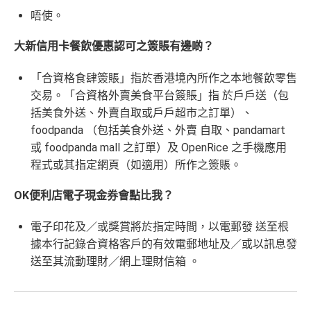
查看更多信用卡詳情及分析...
唔使。
於推廣期內成功申請並於發卡後首2個月累積以下合資
年薪要求低！
格本地簽賬金額，可享高達15,000迎新里數獎賞！
大新信用卡餐飲優惠認可之簽賬有邊啲？
本地簽賬HK$6=1 Avios
累積合資格本地簽賬金額HK$8,000，可享8,000
生日當天簽賬HK$6=2 Avios
迎新里數獎賞
「合資格食肆簽賬」指於香港境內所作之本地餐飲零售
英航指定網頁買英航機票9折兼享HK$6 = 2 Avios
交易。「合資格外賣美食平台簽賬」指 於戶戶送（包
累積合資格本地簽賬金額HK$20,000(即額外HK
括美食外送、外賣自取或戶戶超市之訂單）、
$12,000)，可享額外7,000里數，合共15,000里
3年內Executive Club戶口有郁過就自動延長Avios有效
數
foodpanda （包括美食外送、外賣 自取、pandamart
期
或 foodpanda mall 之訂單）及 OpenRice 之手機應用
兌換Avios免手續費
迎新優惠
2
：海外簽賬HK$2=1里數
程式或其指定網頁（如適用）所作之簽賬。
Avios有
Household account
可以全家一齊儲共用Avios
推廣期至2026年6月30日
OK便利店電子現金券會點比我？
❎
缺點
於推廣期內成功申請並於發卡後首6個月內憑卡每月所
電子印花及／或獎賞將於指定時間，以電郵發 送至根
作之首HK$5,000合資格海外簽賬，可享HK$2=1里
數。多簽多賞！
據本行記錄合資格客戶的有效電郵地址及／或以訊息發
只能收取Avios做回贈，無得選擇儲現金回贈
送至其流動理財／網上理財信箱 。
平日呢張卡海外簽賬HK$8=1里，本地簽賬HK$8＝1里！
拎住呢張卡搭ANA航班可以優先辦理登記手續之餘，訂機
查看更多信用卡詳情及分析...
票仲有額外25%嘅里數！ANA有Family Program，屋企人