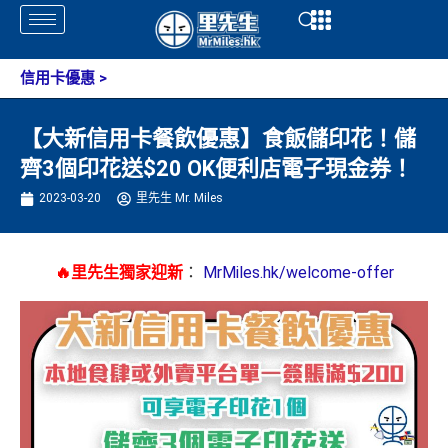
Skip
Open
Open
to
content
信用卡優惠
>
【大新信用卡餐飲優惠】食飯儲印花！儲
齊3個印花送$20 OK便利店電子現金券！
2023-03-20
里先生 Mr. Miles
🔥里先生獨家迎新
：
MrMiles.hk/welcome-offer