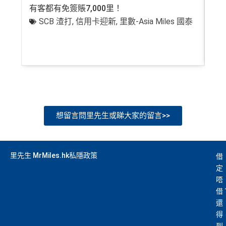
有客都有免簽賬7,000里！
有
SCB 渣打
,
信用卡迎新
,
里數-Asia Miles 國泰
+
想留言問里先生或睇大家的留言>>
里先生 MrMiles.hk私隱政策
借
定
唔
借
還
得