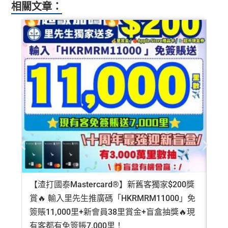
相關文章：
【渣打國泰Mastercard®】新舊客獨家$200獎
AE
賞🔥 輸入里先生推廣碼「HKRMRM11000」免
登記
簽賬11,000里+新會員38里賞金+盲盒抽獎🔥現
萬高
有客都有免簽賬7,000里！
有