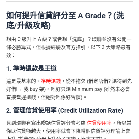
如何提升信貸評分至 A Grade？(洗
底/升級攻略)
想由 C 級升上 A 級？或者想「洗底」？環聯並沒有公開一
條必勝算式，但根據經驗及官方指引，以下 3 大策略最有
效：
1. 準時還款是王道
這是最基本的。
準時還錢
，從不拖欠 (借定唔借? 還得到先
好借! ←我 buy 架)。唔好只還 Minimum pay (雖然未必會
直接當遲還錢，但絕對唔係好習慣)。
2. 管理信貸使用率 (Credit Utilization Rate)
見到環聯有寫出嚟話信貸評分會考慮
信貸使用率
，所以當
你既信貸額越大，使用率就會下降咁個信貸評分理論上會