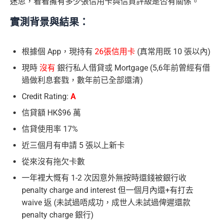
迷思，看看擁有多少張信用卡與信貸評級是否有關係。
實測背景與結果：
根據個 App，現持有
26張信用卡
(真常用既 10 張以內)
現時
沒有
銀行私人借貸或 Mortgage (5,6年前曾經有借
過做利息套戥，數年前已全部還清)
Credit Rating:
A
信貸額 HK$96 萬
信貸使用率 17%
近三個月有申請 5 張以上新卡
從來沒有拖欠卡數
一年裡大慨有 1-2 次因意外無按時還錢被銀行收
penalty charge and interest 但一個月內還+有打去
waive 返 (未試過唔成功，成世人未試過俾遲還款
penalty charge 銀行)