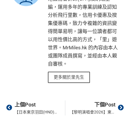
編，運用多年的專業訓練及認知
分析飛行里數，信用卡優惠及搜
集優惠碼，致力令複雜的資訊變
得簡單易明，讓每一位讀者都可
以用性價比高的方式，「里」遊
世界。MrMiles.hk 的內容由本人
或團隊成員撰寫，並經由本人親
自審核。
更多關於里先生
Prev
Ne
上個Post
下個Post
【日本東京羽田(HND)國泰貴賓室】實測！必食法式吐司 & 擔擔麵！位置、營業時間與進入資格全攻略
【黎明演唱會2026】東亞信用卡優先購票！即睇搶飛攻略／票價／優先購票日期 LEON LAI ROBBABA紅館演唱會2026