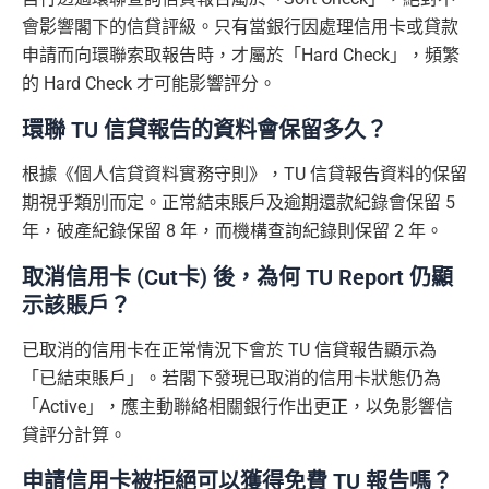
會影響閣下的信貸評級。只有當銀行因處理信用卡或貸款
申請而向環聯索取報告時，才屬於「Hard Check」，頻繁
的 Hard Check 才可能影響評分。
環聯 TU 信貸報告的資料會保留多久？
根據《個人信貸資料實務守則》，TU 信貸報告資料的保留
期視乎類別而定。正常結束賬戶及逾期還款紀錄會保留 5
年，破產紀錄保留 8 年，而機構查詢紀錄則保留 2 年。
取消信用卡 (Cut卡) 後，為何 TU Report 仍顯
示該賬戶？
已取消的信用卡在正常情況下會於 TU 信貸報告顯示為
「已結束賬戶」。若閣下發現已取消的信用卡狀態仍為
「Active」，應主動聯絡相關銀行作出更正，以免影響信
貸評分計算。
申請信用卡被拒絕可以獲得免費 TU 報告嗎？