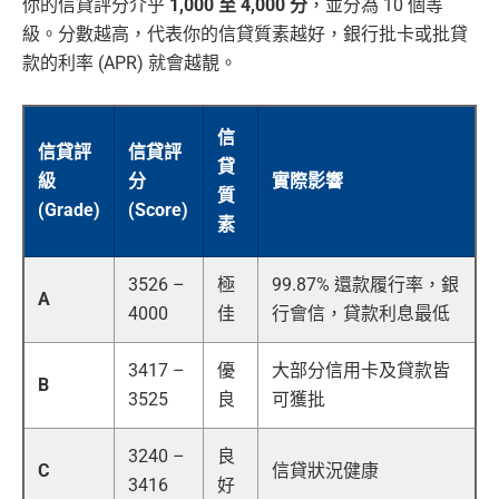
你的信貸評分介乎
1,000 至 4,000 分
，並分為 10 個等
級。分數越高，代表你的信貸質素越好，銀行批卡或批貸
款的利率 (APR) 就會越靚。
信
信貸評
信貸評
貸
級
分
實際影響
質
(Grade)
(Score)
素
3526 –
極
99.87% 還款履行率，銀
A
4000
佳
行會信，貸款利息最低
3417 –
優
大部分信用卡及貸款皆
B
3525
良
可獲批
3240 –
良
C
信貸狀況健康
3416
好