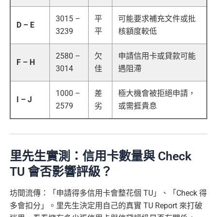
3015 –
平
可能要求補充文件或批
D – E
3239
平
核額度較低
2580 –
欠
申請信用卡或貸款可能
F – H
3014
佳
遇阻滯
1000 –
差
極大機會被拒絕申請，
I – J
2579
劣
或需捱貴息
里先生實測：信用卡數量與 Check
TU 會否影響評級？
坊間流傳：「申請得多信用卡會整花個 TU」、「Check 得
多會扣分」。里先生決定用自己的真實 TU Report 來打破