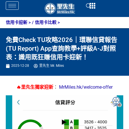
Skip
Open
Open
to
content
信用卡迎新
> /
信用卡比較
>
免費Check TU攻略2026｜環聯信貸報告
(TU Report) App查詢教學+評級A-J對照
表：識用既狂賺信用卡迎新！
2025-12-28
里先生 Mr. Miles
🔥里先生獨家迎新
：
MrMiles.hk/welcome-offer