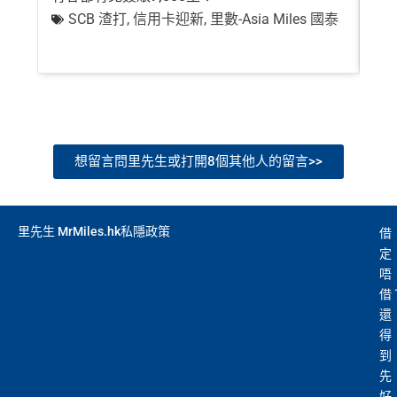
SCB 渣打
,
信用卡迎新
,
里數-Asia Miles 國泰
+
想留言問里先生或打開8個其他人的留言>>
里先生 MrMiles.hk私隱政策
借
定
唔
借
還
得
到
先
好