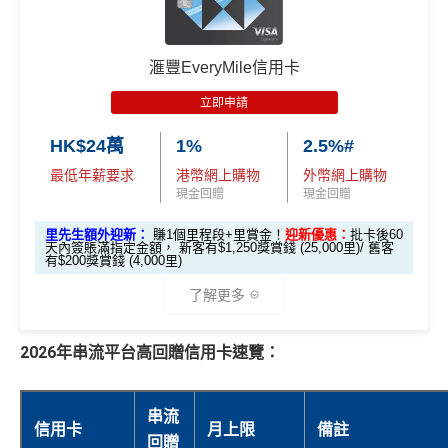
（每季上限 HK$10,0
滙豐 Red Card申請網址
：
MrMiles.hk/hsbc-red-apply
00）
里先生加碼：
申請完填Form
MrMiles.hk/hsbc-red-for
📍
登記優惠 2：
htt
滙豐EveryMile信用卡
m
賺1個里程段+
里賞金
❗️（由里先生派出🎯38新會員額
ps://shorturl.at/Y
立即申請
外里賞金#）
NQXl
HK$24萬
1%
2.5%#
#每1里賞金 ≈ HK$1，可兌換FPS轉數快回贈！詳情
MrMil
🎯 第二階段：本地迎新簽賬獎賞 (累積簽滿 HK$8,00
es.hk/mmcredit
全新信用卡客戶基本迎新
：
最低年薪要求
港幣網上購物
外幣網上購物
0 本地簽賬)
現金回贈
現金回贈
累積合資格簽賬滿HK$5,800 ：
里先生額外迎新：
賺1個里程段+里賞金！
迎新優惠：
批卡後60
【🔥限時
基本迎新賺
$300
「獎賞錢」
天內簽賬滿指定金額， 新客有$1,250獎賞錢 (25,000里)/ 舊客
有$200獎賞錢 (4,000里)
加碼🔥】
啟動新卡後再成功申請「現金套現」分期計劃，獲批
HK$500 簽
首次簽賬
完成任何金額之首次
了解更多
金額達港幣20,000元或以上，並選擇12個月或以上還
簽賬
賬回贈
(8月4日至
款期，享
$200
「獎賞錢」（相等於2,000里）
8月12日期
2026年串流平台高回贈信用卡速覽：
加總以上，迎新合共賺
高達$500
「獎賞錢」(相等於5,0
間)
*本地交通出行簽賬、本地咖啡店及輕便美食簽賬及網上
00里數)
娛樂平台簽賬高達2.5%回贈，詳情睇返
HSBC EveryMile
96,000 AE
信用卡
分析
串流
累積本地簽賬滿 HK
不可獲享迎新
：於合資格信用卡批核日起計之過去12個月
信用卡
月上限
備註
本地迎新
🎁
迎新禮遇
積分
回贈
$8,000（須以港幣結
內曾取消任何滙豐個人信用卡基本卡。 迎新條款：
滙豐迎