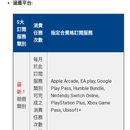
首年免年費，其後每年HK$2,200(收咗打去要求免，有
涵蓋平台:
得傾的)
AE啲卡勝在食
信用卡迎新
基本上你簽到嘅賬就當合資
5大
格簽賬，無再細分
信用卡交保險
/醫療/
廣告費
/交租果啲
消費
訂閱
唔計，所以可以放心簽。
任務
指定合資格訂閱服務
服務
次數
#每1里賞金 ≈ HK$1，可兌換FPS轉數快回贈！詳情
MrMil
類別
AE Explorer Card
優點
es.hk/mmcredit
每月
首年免年費而且
AE Explorer一年有8次機場貴賓室
免費
於此
用
訂閱
服務
Apple Arcade, EA play, Google
最新已經加埋
Intervals
(小食飲品套餐) 可以去R
最
類別
Play Pass, Humble Bundle,
oots98 或 Lee Fa Yuen Express到攞份餐
新！
可完
Nintendo Switch Online,
留意AE Explorer可以用既Lounge唔係
AE Centu
遊戲
成之
PlayStation Plus, Xbox Game
rion Lounge
而係環亞機場貴賓室
類別
消費
Pass, Ubisoft+
每年簽賬達HK$150,000，可獲豁免下年度HK
任務
$2,200之基本卡會籍年費，亦可繼續使用首2張
次數
附屬卡而無須繳付年費