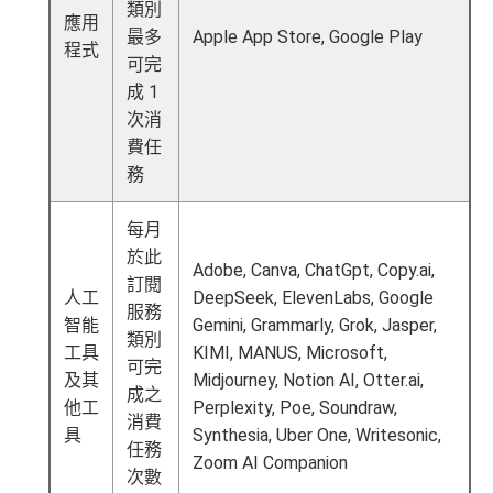
類別
應用
證、 45日購物保障、延長保養服務及價格保障
最多
Apple App Store, Google Play
程式
全球
24
小時提供協助
：透過「運通財」服務於世界各
可完
地提取現金、超過2,200間美國運通旅遊辦事處提供之
成 1
專有服務
次消
批卡特快，5-10個工作天
費任
務
沒有
海外簽賬DCC協議
，海外實地簽賬唔洗怕中咗DC
C陷阱
每月
一連串
American Express信用卡消費優惠
於此
Adobe, Canva, ChatGpt, Copy.ai,
訂閱
人工
DeepSeek, ElevenLabs, Google
查看更多信用卡詳情及分析...
服務
智能
Gemini, Grammarly, Grok, Jasper,
類別
工具
KIMI, MANUS, Microsoft,
可完
及其
Midjourney, Notion AI, Otter.ai,
成之
他工
Perplexity, Poe, Soundraw,
消費
具
Synthesia, Uber One, Writesonic,
任務
Zoom AI Companion
次數