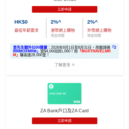
立即申請
HK$0
2%^
2%^
最低年薪要求
港幣網上購物
外幣網上購物
現金回贈
現金回贈
里先生額外$200獎賞
：2026年8月1日至8月31日，用邀請碼
「2
000MOXMRM」
簽$4,000回$1,000！用
「MOXTRAVELMR
M」
賺高達28,000里！
了解更多
🎁開戶迎新
2026 Mox 里先生獨家優惠懶人包 (邀請碼二
揀一)
ZA Bank戶口及ZA Card
立即申請
優惠
選項 1：現兜兜賺現金
選項 2：里數達人必選