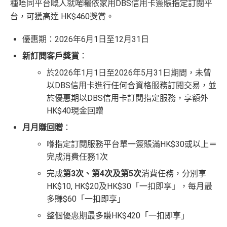
外賞
38 新會員 + 成功批卡 5
種唔同平台嘅人
就
啱曬
依家用DBS信用卡簽賬指定訂閱平
(由里先生派出)
0 額外里賞金)
台
，可獲高達 HK$460獎賞。
首年免年費
係Agoda book酒店同國泰買機票有優惠
優惠期：2026年6月1日至12月31日
590,500
增加至19種飛行常客計劃或酒店獎勵計劃，拎嚟兌換
AE積分
新訂閱客戶獎賞
：
(可
完成所有條件 (總簽賬
里數或者酒店staycation都得！
兌換 32,805
於2026年1月1日至2026年5月31日期間，未曾
💰迎新總
HK$30,000：包括
里數)
八達通增值及eBanking繳費都有回贈
以DBS信用卡進行任何合資格服務訂閱交易，並
計
HK$20,000 本地 +
+ HK$550
HK$10,000 外幣)
於優惠期以DBS信用卡訂閱指定服務，享額外
HSBC信用卡優惠
夠多夠密
簽賬回贈 + 8
HK$40現金回贈
滙豐EveryMile信用卡仲送埋每年
HSBC免費旅遊保險
8 里賞金#
月月賺回贈
：
免費機場貴賓室
+
機場酒吧Intervals
俾你玩
喺指定訂閱服務平台單一簽賬滿HK$30或以上＝
❎
缺點
完成消費任務1次
整個迎新期合共可賺
高達32,805里數+HK$550簽賬回
贈+88里賞金#
！
完成
第3次、第4次及第5次
消費任務，分別享
無得開附屬卡
HK$10, HK$20及HK$30「一扣即享」，每月最
條款寫合資格迎新簽賬積分將於簽賬後
8個星期內
存
多賺$60「一扣即享」
入，但實測過係簽賬後3日內就入到！超快手趕住要里數
查看更多信用卡詳情及分析...
的話用AE Explorer就啱晒！
整個優惠期最多賺
HK$420
「一扣即享」