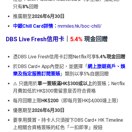
只有
8%
回贈
推廣期至
2026年6月30日
中銀Chill Card詳情：
mrmiles.hk/boc-chill/
DBS Live Fresh信用卡
｜
5.4%
現金回贈
憑DBS Live Fresh信用卡訂閱Netflix可享
5.4%現金回贈
於DBS Card+ App內登記，並選擇「
網上旅遊商戶、娛
樂及指定服務訂閱簽賬
」類別以享5%自選回贈
⚠️ 只適用於
單一簽賬滿HK$300或以上
的簽賬；Netflix
月費如低於HK$300需留意是否符合資格
每月回贈上限
HK$200
（即每月簽HK$4,000達上限）
優惠期至
2026年6月30日
要享用獎賞，持卡人只須按下DBS Card+ HK Timeline
上相關合資格簽賬的紅色「一扣即享」按鈕