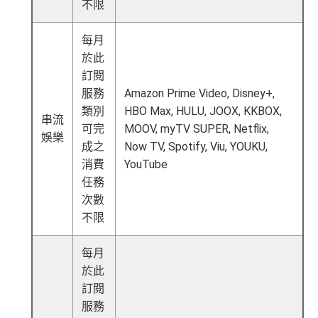
不限
AE
積分無限期
，AE積分可兌換至10間航空公司夥伴之
飛行里數（
行政費亦將全免
）：Asia Miles, Avios、E
每月
mirates、Finnair及KrisFlyer等里數計劃都有份：18,00
於此
0運通積分= 1,000里→
AE積分兌換里數
訂閱
全年積分獎賞
：靈活運用美國運通積分兌換現金券／P
服務
Amazon Prime Video, Disney+,
ay with Points / 憑分繳費、Travel with Points憑分預訂
類別
HBO Max, HULU, JOOX, KKBOX,
串流
行程（2024年9月30日前：150AE 積分兌換至HK
可完
MOOV, myTV SUPER, Netflix,
娛樂
$1）、酒店積分（
Marriott Bonvoy積分
或是
Hilton Hon
成之
Now TV, Spotify, Viu, YOUKU,
ors積分
）、生活家品等
消費
YouTube
（
主卡及附屬卡
）
可以憑卡進入香港機場
Plaza Premi
任務
um Lounge
貴賓候機室，每曆年上限合共
8次
。了解更
次數
多：
AE Explorer lounge 貴賓室
不限
全年電影優惠
：專享香港百老匯院線4DX、3D、2D及
每月
IMAX 電影正價戲票9折優惠
於此
免費旅遊保障
：旅遊意外保障金額高達HK$350萬（需
訂閱
以AE Explorer卡訂機票）
服務
網上購物安全保證
：以
AE Explorer卡簽賬可享退貨保