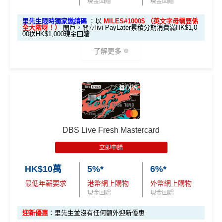
優惠碼名額只限首1,000位，先用先得！
現金回贈
現金回贈
1. M
2
.限時 2% 股票回贈
里先生限時獨家邀請碼
：以
MILES#1000$ （英文字母需要係
ox
簽HK$4,000回額外
HK
簽HK$10,000賺17,000
全大階呀！）
開戶，開立livi PayLater累積分期消費滿HK$1,0
00送HK$1,000現金回贈
迎新
$1,000
現金
「亞洲萬里通」里數
獎賞
推廣期：2026年2月1日至2月28日
了解更多
一般合資格消費享
1.5% 股票回贈
！網購、睇戲、食
2.
飯、買餸等全部有份！
里先
*必需以livi PayLater簽賬，有條件及上限，請參閱
MrMile
推廣期內開通並使用 ZA Credit，送
多 0.5% 股票回
生額
s.hk/livi
贈
！
即合共高達 2% 股票回贈！
外獎
🎁開戶禮遇
賞
↓Download App立即申請↓
里先生livi bank邀請碼「
MILES#1000$
」
DBS Live Fresh Mastercard
（要
賺高達HK$1,000現金
奬賞
填表
簽夠HK$4,000賺額外
簽夠HK$10,000賺額外
MrMiles.hk/za-apply
立即申請
→
M
HK$200禮品
HK$200禮品
rMil
(記得輸入里先生StockBack x ZA Card優惠碼「ZAMRM
HK$10萬
5%*
6%*
推廣期：即日至2023年7月31日（包括首尾兩日 ）
es.h
ILES」開戶送HK$300消費回贈券！)
最低年薪要求
港幣網上購物
外幣網上購物
全新客戶經里先生
邀請碼
「MILES#1000$」
(記得全
k/m
現金回贈
現金回贈
✅
優點
部大階！)喺livi bank app成功開立liviSave賬戶並申請li
ox-f
vi PayLater，於
2023年8月19日或之前
以livi PayLate累
迎新優惠
：里先生並沒有任何額外迎新優惠
or
積分期消費滿HK$1,000賺
$1,000現金獎賞#