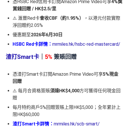
憑HSBC Red信用卡訂閱Amazon Prime Video可享
4%獎
賞錢回贈 / HK$2.5/里
⚠️ 滙豐Red卡
會收CBF（約1.95%）
，以港元付款實際
淨回贈約2.05%
優惠期至
2026年6月30日
HSBC Red卡詳情：
mrmiles.hk/hsbc-red-mastercard/
渣打Smart卡
｜
5%
簽賬回贈
憑渣打Smart卡訂閱Amazon Prime Video可享
5%現金
回贈
⚠️ 每月合資格簽賬
須達HK$4,000
方可獲得任何現金回
贈
每月特約商戶5%回贈簽賬上限HK$5,000；全年累計上
限HK$60,000
渣打Smart卡詳情：
mrmiles.hk/scb-smart/