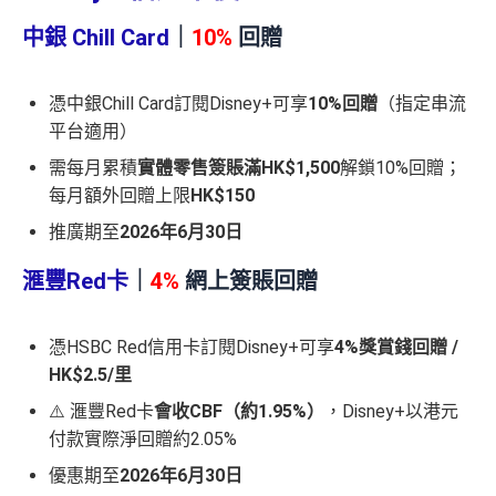
中銀 Chill Card
｜
10%
回贈
憑中銀Chill Card訂閱Disney+可享
10%回贈
（指定串流
平台適用）
需每月累積
實體零售簽賬滿HK$1,500
解鎖10%回贈；
每月額外回贈上限
HK$150
推廣期至
2026年6月30日
滙豐Red卡
｜
4%
網上簽賬回贈
憑HSBC Red信用卡訂閱Disney+可享
4%獎賞錢回贈 /
HK$2.5/里
⚠️ 滙豐Red卡
會收CBF（約1.95%）
，Disney+以港元
付款實際淨回贈約2.05%
優惠期至
2026年6月30日