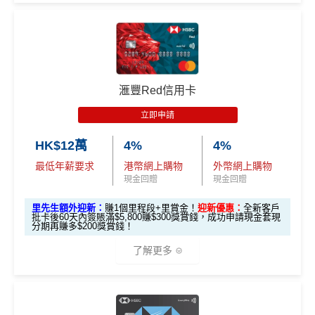
開戶無需收入證明，開戶成功就可以即時用到張Debit
有消費 (包括網購、食飯)
2% 無上限回贈
。比很多傳統銀
🎁迎新禮遇
Card
行卡更爽快。係非常之好的
大額簽賬信用卡
，特別係外幣
簽賬揀儲里數。
於指定商戶簽賬高達
8%
現金回贈
超市神卡 3%
：在全港超市 (惠康、百佳、一田、HKTVmal
雖然未有實體卡，但都可以加入Apple Pay、Google P
條件 (於首3個月內
l 等) 簽賬，無條件享
3% 現金回贈
。
ay作Debit卡用
滙豐Red信用卡
迎新項目
回贈 / 獎賞
做)
外幣神卡免1.95%手續費
：只要揀儲「亞洲萬里通」里
永久免年費！
立即申請
數，所有
外幣手續費及CBF
都免！
此為扣賬卡，唔洗擔心先洗未來錢
🎯 第一階段：開卡必做 (登記特別優惠)
HK$12萬
4%
4%
介面體驗 (UX)
：App 介面極度流暢，即時顯示回贈，比起
❎
缺點
傳統銀行 App 好用得多。詳情可參考
Mox 活期存款利息
最低年薪要求
港幣網上購物
外幣網上購物
1️⃣ 啟動「本地簽賬 6
攻略
。
現金回贈
現金回贈
X 積分」優惠（每季
電子錢包增值轉賬無得玩(PayMe/支付寶HK/WeChat
上限 HK$15,000）
里先生額外迎新：
賺1個里程段+里賞金！
迎新優惠：
全新客戶
查看更多信用卡詳情及分析...
批卡後60天內簽賬滿$5,800賺$300獎賞錢，成功申請現金套現
Pay)
分期再賺多$200獎賞錢！
📍
登記優惠 1：
htt
無得玩里數
ps://shorturl.at/K
了解更多
hrl8
(為下階段疊
登記特別
查看更多信用卡詳情及分析...
加倍數積分
2️⃣ 啟動「
外幣簽賬 1
推廣
🎁
迎新禮遇
作準備)
0.75X 積分
」優惠