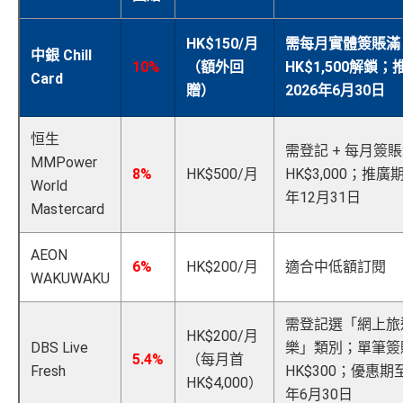
獎賞
(相當於 5,333
算）
新條款
滙豐EveryMile信用卡迎新
里數)
✅
優點
HK$150/月
需每月實體簽賬滿
中銀 Chill
滙豐 EveryMile信用卡申請網址
：
MrMiles.hk/hsbc-mile-a
10%
（額外回
HK$1,500解鎖
本地簽賬
48,000 AE
Card
pply
贈）
2026年6月30日
6X 積分
上述 HK$8,000 本地
永久免年費
積分
簽賬*6X 積分
(第一階段已
(相當於 2,667
里先生加碼：
申請完填Form
MrMiles.hk/hsbc-em-for
簡化回贈方式，無需登記，無最低簽賬要求，網上簽
里數)
登記)
恒生
m
賺1個里程段+
里賞金
❗️（由里先生派出🎯38新會員額
賬4%回贈！指定商戶 8% 回贈！
需登記 + 每月簽
MMPower
外里賞金#）
夠彈性，以
「獎賞錢」RC
形式存入，可以配合HSBC
8%
HK$500/月
HK$3,000；推廣期
🎯 第三階段：額外迎新簽賬獎賞 (累積簽滿 HK$30,0
World
Reward+ App「賞付款」功能抵扣簽賬交易，亦可以
年12月31日
00 - 包括 HK$12,000 本地 + HK$10,000 外幣)
#每1里賞金 ≈ HK$1，可兌換FPS轉數快回贈！詳情
MrMil
Mastercard
直接轉換為里數或喺
e-Shop
換禮品／coupon
es.hk/mmcredit
每月結單週期首HK$10,000網上繳費有0.4%回贈，市
282,000 A
AEON
累積總簽賬滿 HK$3
額外迎新
6%
HK$200/月
適合中低額訂閱
面上絕大部份銀行已沒有相關回贈
E積分
0,000（包括合資格
WAKUWAKU
現有客
獎賞
全新客
全新客
(相當於 15,66
直接
轉換「獎賞錢」至里數戶口
免手續費
本地及海外簽賬）
滙豐EveryMile卡
戶簽
7 里數)
戶簽$2.
戶簽$8,
迎新優惠
$8,000
需登記選「網上旅
❎
缺點
5萬*
000*
HK$200/月
*
DBS Live
樂」類別；單筆簽
本地簽賬
5.4%
（每月首
• 首 HK$7,000 享 6X
57,000 AE
Fresh
HK$300；優惠期至
6X + 基本
HK$4,000）
積分
獎賞錢有效期於簽賬後最多2年，最少1年(按簽賬年度
(食盡每季HK$15,00
積分
HSBC EveryMile
$1,250
$800 R
$200 R
年6月30日
3X
( HK$1