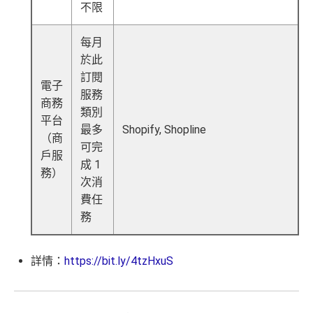
不限
每月
於此
訂閱
電子
服務
商務
類別
平台
最多
Shopify, Shopline
（商
可完
戶服
成 1
務）
次消
費任
務
詳情：
https://bit.ly/4tzHxuS