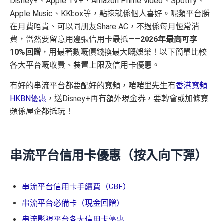
Disney+、Apple TV+、Amazon Prime Video、Spotify、
Apple Music、KKbox等，點揀就係個人喜好。呢類平台勝
在月費唔貴、可以同朋友Share AC，不過係每月恆常消
費，當然要留意用邊張信用卡最抵——
2026年最高可享
10%回贈
，用最著數嘅價錢換最大嘅娛樂！以下簡單比較
各大平台嘅收費、裝置上限及信用卡優惠。
有好的串流平台都要配好的寬頻，啱啱里先生有
香港寬頻
HKBN優惠
，送Disney+再有額外現金券，要轉會或加條寬
頻係屋企都抵玩！
串流平台信用卡優惠（按入向下彈）
串流平台信用卡手續費（CBF）
串流平台必備卡（現金回贈）
串流影視平台各大信用卡優惠