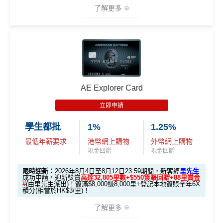
m
）
全港首創：
碌卡送股票，將你的日常消費變成投資！
了解更多
#獎賞將於合資格客戶完成整筆指定累積金額交易的第一
投資簡單日常化：
限時優惠期內，一般簽賬都有 2%
開戶首7日內存入HK
期分期還款之後的60日內存入其 liviSave 戶口。
股票回贈。網購、買餸全部有份！
3.
首7日內存入HK$100,0
$100,000 (放60日) 及
✅
優點
💰簽賬優惠
額外
00 (放60日)，送額外1
低消費門檻：
交易 HK$10 就有股票回贈機會！
成功獲批信用卡，再
存款
1,000 「亞洲萬里通」
送額外 HK$1,000現金
$0手續費投資：
獲得股票時，豁免買入佣金、費用及
獎賞
里數（由Mox派出）
批卡比較容易，
fresh grad都申請得！
用livi PayLater Mastercard®於指定商戶消費可享
8%
現
（由Mox派出）
保管費。賣出時，零碎股部分豁免佣金及費用；整數
金回贈*
，每月上限HK$100！推廣期內分期消費仲有
3
指定類別簽賬高達5%回贈
AE Explorer Card
股/整手部分的費用，ZA Bank 會在 40 日內以現金形
個月全期免息
@
^
添！
式返還至你的儲蓄賬戶！
10次Flex Shopping免費分期
↓ Download App 立即申請 ↓
立即申請
liviSave 首HK$5萬或以下
高達
1%
活期存款年利率
，邊
自主選擇股票：
每次可於 6 隻股票中任選 1 隻！
❎
缺點
儲邊賺！
MrMiles.hk/mox-apply/
學生都批
1%
1.25%
自動兌換：
每個星期所獲得的股票回贈，系統會於下
用livi PayLater Mastercard/livi Debit Mastercard/livi銀
最低年薪要求
港幣網上購物
外幣網上購物
一個星期自動兌換成真實股票。
(用
里先生Mox 邀請碼賺額外$200開戶禮品🎁！
）
額外禮品申
現金回贈
現金回贈
iBanking繳費無里數
聯二維碼作任何消費仲可享
1%
現金回贈
*
，每月上限H
請表格
→
MrMiles.hk/mox-form
90 日彈性開戶：
未有投資戶口都玩得！你可先累積獎
K$100
網上交易中非香港商戶用港幣交易
(CBF, 包括DCC)無
賞，只要喺選擇獎賞後的 90 日內成功開立投資戶口及
限時迎新：
2026年8月4日至8月12日23:59期間，新客經
里先生
✅
Mox 信用卡 4 大優點
成功申請，迎新獎賞
高達32,805里數+$550簽賬回贈+88里賞金
積分
其他一連串優惠請參閱
MrMiles.hk/livi
開通服務，即可接收獎賞。
#
(由里先生派出)！簽滿$8,000賺8,000里+登記本地簽賬全年6X
積分(相當於HK$3/里)！
✅
優點
查看更多信用卡詳情及分析...
2% 現金回贈 或 無上限$5: 1「亞洲萬里通」里數回贈
：只
了解更多
查看更多信用卡詳情及分析...
要於簽賬前成為
Mox+
會員，以Mox信用卡簽賬可享全港所