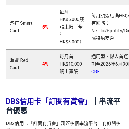
• 餘下 HK$5,0
計算)
0上限)
(相當於 3,166
卡基本迎新
RC
C
C
2,000 本地
00 享基本 3X 積分
里數)
每月
簽賬)
每月須簽賬滿HK$4
查看更多信用卡詳情及分析...
「現金套現」 分
HK$5,000簽
渣打 Smart
有回贈；
期計劃優惠 （≥H
$200 R
$200 R
外幣簽賬 1
額外外幣簽賬 HK$1
107,500 A
5%
賬上限（全
不適用
Card
Netflix/Spotify/
K$20,000，12個
C
C
0.75X
0,000*10.75X 積分
(第
E積分
年
屬特約商戶
月或以上還款期）
一階段已登
(食盡每季HK$10,000上
(相當於 5,972
HK$3,000）
里數)
記)
限)
高達$1,
高達$1,
高達$2
每月首
通用型，懶人首選
450 RC
000 RC
00 RC
滙豐 Red
⭐️ 手機八達通增值獎賞 + 里先生額外賞 ⭐️
4%
HK$10,000
期至2026年6月3
合共所得
（相等
（相等
（相等
Card
網上簽賬
CBF！
於29,00
於20,00
於4,00
用基本卡或附屬卡為
0里）
0里）
0里）
手機八達通 (iPhone /
HK$50 簽
八達通增
Apple Watch / Andro
值回贈
賬回贈
id) 單次增值滿 HK$6
*持卡人需於發卡後60日內完成累積簽賬滿
HK$8,000
要
DBS信用卡「訂閱有賞會」
｜
串流平
00
求。
不可獲享迎新
：於合資格信用卡批核日起計之過去1
台優惠
2個月內曾取消任何滙豐個人信用卡基本卡。 迎新條款：
申請完填 Form
MrMi
滙豐迎新條款
里先生額
les.hk/exp-form
88 里賞金#
DBS
信用
卡「訂閱有賞會」涵蓋多個串流平台，有訂閱多
(含
✅
優點