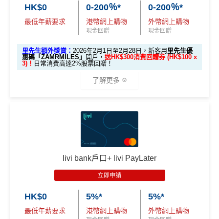
選項
回贈
HK$0
0-200％*
0-200％*
最低年薪要求
港幣網上購物
外幣網上購物
里先
現金回贈
現金回贈
生邀
M
里先生額外獎賞：
2026年2月1日至2月28日，新客用
里先生優
2
O
請碼
惠碼「ZAMRMILES」
開戶，
送HK$300消費回贈券 (HK$100 x
0
X
3)！
日常消費高達2%股票回贈！
（2
0
T
026
0
R
了解更多
年8
邀請
邀請
M
A
複
複
製
製
O
V
月1
碼：
碼：
X
E
日至
🎁迎新優惠
M
L
8月
R
M
1.里先生額外HK$300消費回贈券
31
M
R
M
日期
livi bank戶口+ livi PayLater
間）
推廣期：2026年2月1日至2月28日
立即申請
新客用
里先生優惠碼「ZAMRMILES」開戶
，送HK$3
想儲「亞洲萬里通」
00消費回贈券 (HK$100 x 3)！
適合
鍾意直接賺 Cash / 最
里數換免費機票去旅
HK$0
5%*
5%*
對象
近有大額簽賬
無須額外登記，成功開戶即送！
行嘅朋友
最低年薪要求
港幣網上購物
外幣網上購物