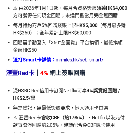
⚠️ 由2026年1月1日起，每月合資格簽賬
須達HK$4,000
方可獲得任何現金回贈；未達門檻當月
完全無回贈
每月特約商戶5%回贈簽賬上限
HK$5,000
（每月最多賺
HK$250）；全年累計上限HK$60,000
回贈需手動登入「360°全面賞」平台換領，最低換領
金額HK$50
渣打Smart卡詳情：
mrmiles.hk/scb-smart/
滙豐Red卡
｜
4%
網上簽賬回贈
憑HSBC Red信用卡訂閱Netflix可享
4%獎賞錢回贈 /
HK$2.5/里
無需登記，無最低簽賬要求，懶人通用卡首選
⚠️ 滙豐Red卡
會收CBF（約1.95%）
，Netflix以港元付
款實際淨回贈約2.05%，建議配合免CBF嘅卡使用