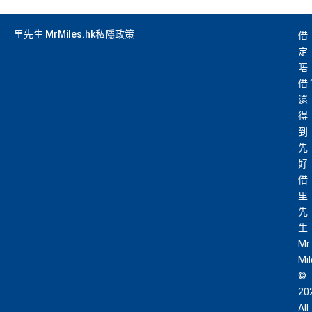
he financial institution’s website for the most updated versi
on. All financial products and services are presented witho
里先生 MrMiles.hk私隱政策
借
ut warranty. Additionally, this site may be compensated thr
定
ough third party advertisers. However, the results of our c
唔
omparison tools which are not marked as sponsored are a
借
lways based on objective analysis first.
還
查看更多信用卡詳情及分析...
得
到
先
好
借
里
先
生
Mr.
Mi
©
20
All