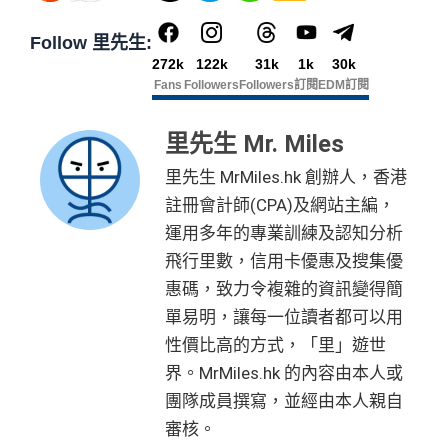
❎
缺點
*38新會員+成功批卡派出50額外里賞金。每1里賞金 ≈ HK
如果唔怕麻煩其實應該開咗個 Citigold / Citigold Private
$1，可兌換FPS轉數快回贈！詳情
MrMiles.hk/mmcredit
Follow 里先生:
Client 戶口先申請Citi Prestige，比冇戶口嘅人
賺多一
Citi Rewards
迎新
條件及
冷河期
無特別優惠時正常本地簽賬得HK$8 = 1 Avios/Asia Mil
272k
122k
31k
1k
30k
倍迎新
：
30,000
里數
(相等於360,000
積分
) > 60,000
里
es
Fans
Followers
Followers
訂閱
EDM訂閱
獎賞於完成簽賬條件後5個曆月內自動存入至認可信用
數
(相等於720,000
積分
)
DCC無積分
卡戶口
迎新
條件及
冷河期
里先生 Mr. Miles
Citi新客 ＝ 過去12個月內沒有取消或持有過任何Citiba
里先生 MrMiles.hk 創辦人，香港
nk信用卡
可以拎咗Citibank其他信用卡先再拎呢張Citi Prestige，
免責聲明：里先生努力保持信息準確。
若
任何信息與你到
註冊會計師(CPA)及網站主編，
因為拎咗其他卡可以食咗迎新先，之後先俾年費出呢
用PayMe/Alipay等電子錢包增值都計迎新，不過要留
訪之金融機構、
服務供應商或特定產品網站有所出入，
所
張卡(如果先拎Citi Prestige再拎Citi PM，咁Citi PM會
運用多年的專業訓練及認知分析
意手續費
有金融產品和服務均以他們作準，
請參閱
相關
金融機構的
無迎新)
飛行里數，信用卡優惠及搜集優
網站為產品資訊的最更新版本。
本網站產品之比較結果建
✅
優點
惠碼，致力令複雜的資訊變得簡
*38新會員+成功批卡派出50額外里賞金。每1里賞金 ≈ HK
基
於
客觀分析，
因此就算獲第三方廣告客戶贊助，我們並
單易明，讓每一位讀者都可以用
$1，可兌換FPS轉數快回贈！詳情
MrMiles.hk/mmcredit
不會特別註明。
Disclaimer: At MrMiles, we strive to keep
積分無限期，儲夠先換里數，減低平均手續費
✅
優點
our information accurate and up to date. This information
性價比高的方式，「里」遊世
年薪唔夠申請Citibank高級卡既話申請Citi Rewards食
may be different than what you see when you visit a finan
界。MrMiles.hk 的內容由本人或
迎新
cial institution, service provider or specific product’s site. F
團隊成員撰寫，並經由本人親自
預訂任何酒店預訂4晚免1晚*
or any discrepancy in product information, please refer to t
持續地都有
Citi信用卡優惠
審核。
每年肯俾年費可拎返240,000積分
he financial institution’s website for the most updated versi