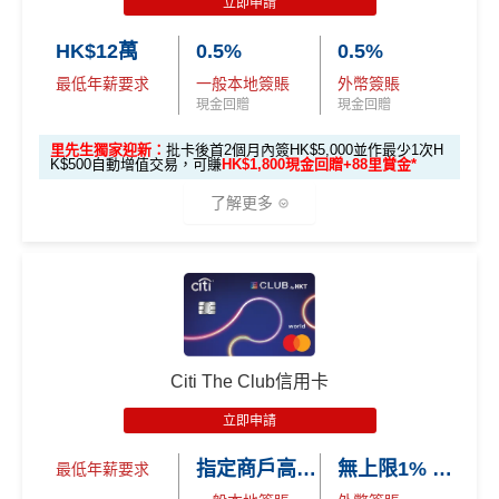
立即申請
h-back-form
HK$12萬
0.5%
0.5%
2026年10月31日或之前成功批卡
，及首2個月內累積認
最低年薪要求
一般本地簽賬
外幣簽賬
可簽賬滿HK$5,000或以上（每月須包含最少1次認可
現金回贈
現金回贈
簽賬）賺
HK$1,600 現金回贈
學生信用卡
：
首3個月內累積認可簽賬滿HK$1,000或
里先生獨家迎新：
批卡後首2個月內簽HK$5,000並作最少1次H
K$500自動增值交易，可賺
HK$1,800現金回贈+88里賞金*
以上，賺
HK$300現金回贈
了解更多
*38新會員+成功批卡派出50額外里賞金。每1里賞金 ≈ HK
$1，可兌換FPS轉數快回贈！詳情
MrMiles.hk/mmcredit
Citi Cash Back
信用卡迎新條件及
冷河期
🎁
迎新禮遇
Citi
八達通信用卡
迎新優惠
獎賞於完成簽賬條件後5個曆月內自動存入至認可信用
卡戶口
優惠期：2026年7月1日至9月30日
Citi The Club信用卡
Citi新客 ＝ 過去12個月內沒有取消或持有過任何Citiba
立即申請:
MrMiles.hk/citi-otp-apply
nk信用卡
立即申請
申請完填Form賺多88里賞金*:
MrMiles.hk/citi-oct
用PayMe/Alipay等電子錢包增值都計迎新，不過要留
指定商戶高達4% Club 積分回贈
無上限1% Club 積分回贈
最低年薪要求
opus-form
意手續費