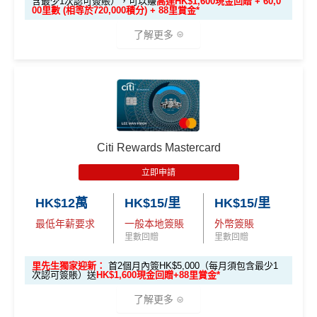
含最少1次認可簽賬），可以賺
高達HK$1,600現金回贈 + 60,0
免責聲明：里先生努力保持信息準確。
若
任何信息與你到
00里數 (相等於720,000積分) + 88里賞金*
基本回贈只要0.4%，比起其他現金回贈信用卡少，唔
*38新會員+成功批卡派出50額外里賞金。每1里賞金 ≈ HK
訪之金融機構、
服務供應商或特定產品網站有所出入，
所
了解更多
太吸引
$1，可兌換FPS轉數快回贈！詳情
MrMiles.hk/mmcredit
有金融產品和服務均以他們作準，
請參閱
相關
金融機構的
Citi PremierMiles信用卡迎新條件及
冷河
雖然逢星期一有5倍分，但每月積分上限為50,000，啫
網站為產品資訊的最更新版本。
本網站產品之比較結果建
期
喺如果all in星期一2%簽賬回贈嘅話，簽HK$10,000就
基
於
客觀分析，
因此就算獲第三方廣告客戶贊助，我們並
🎁
迎新禮遇
"
"
會簽爆
不會特別註明。
Disclaimer: At MrMiles, we strive to keep
獎賞於完成簽賬條件後5個曆月內自動存入至認可信用
高達60,000迎新里數
our information accurate and up to date. This information
卡戶口
may be different than what you see when you visit a finan
查看更多信用卡詳情及分析...
優惠期：
2026年7月1日至9月30日
Citi新客 ＝ 過去12個月內沒有取消或持有過任何Citiba
cial institution, service provider or specific product’s site. F
Citi Rewards Mastercard
nk信用卡
or any discrepancy in product information, please refer to t
立即申請:
MrMiles.hk/citi-apply
立即申請
he financial institution’s website for the most updated versi
用PayMe/Alipay等電子錢包增值都計迎新，不過要留
申請完填Form賺多88里賞金*
MrMiles.hk/citi-pre
查看更多信用卡詳情及分析...
on. All financial products and services are presented witho
意手續費
HK$12萬
HK$15/里
HK$15/里
stige-form
ut warranty. Additionally, this site may be compensated thr
最低年薪要求
一般本地簽賬
外幣簽賬
不論新舊客！如果你申請時持有或成功申請Citigold / C
✅
優點
ough third party advertisers. However, the results of our c
里數回贈
里數回贈
itigold Private Client 戶口+交首年年費HK$3,800，先賺
omparison tools which are not marked as sponsored are a
60,000里數 (相等於720,000積分)
，換到
雙人日本來回
lways based on objective analysis first.
里先生獨家迎新：
首2個月內簽HK$5,000（每月須包含最少1
一年可以免費用12次香港Plaza Premium Lounge (用
次認可簽賬）送
HK$1,600現金回贈+88里賞金*
經濟艙機票
！
另外，
發卡後首2個月內累積認可簽賬
查看更多信用卡詳情及分析...
嚟俾人入都得，之後可以用PayMe/AlipayHK增值當中
滿HK$5,000或以上（每月須包含最少1次認可簽
了解更多
HK$2,000→
PayMe攻略
) 或→
其他可入之貴賓室清單
賬），可以賺
高達H
K$1,600
現金回贈
！