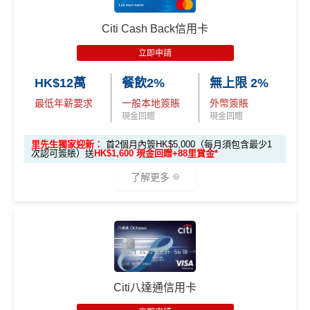
Citi Cash Back信用卡
立即申請
HK$12萬
餐飲2%
無上限 2%
最低年薪要求
一般本地簽賬
外幣簽賬
現金回贈
現金回贈
里先生獨家迎新：
首2個月內簽HK$5,000（每月須包含最少1
次認可簽賬）送
HK$1,600 現金回贈+88里賞金*
了解更多
🎁
迎新禮遇
優惠期：
2026年7月1日至9月30日
立即申請:
MrMiles.hk/citi-cash-back-apply
Citi八達通信用卡
申請完填Form賺多88里賞金*:
MrMiles.hk/citi-cas