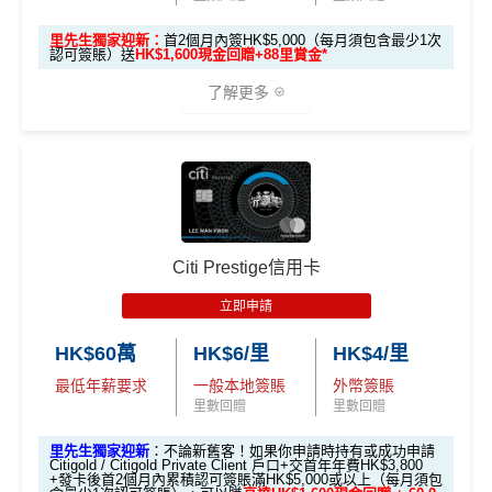
ough third party advertisers. However, the results of our c
$1，可兌換FPS轉數快回贈！詳情
MrMiles.hk/mmcredit
單可賺取
高達4% Club積分回贈
omparison tools which are not marked as sponsored are a
里先生獨家迎新：
首2個月內簽HK$5,000（每月須包含最少1次
Citi HKTVmall信用卡
迎新條件及
冷河期
認可簽賬）送
HK$1,600現金回贈+88里賞金*
於Club Shopping (
https://shop.theclub.com.hk/
或Club
lways based on objective analysis first.
免責聲明：里先生努力保持信息準確。
若
任何信息與你到
Shopping應用程式)簽賬可賺取
高達3%＋1%Club積分
獎賞於完成簽賬條件後5個曆月內自動存入至認可信用
了解更多
查看更多信用卡詳情及分析...
訪之金融機構、
服務供應商或特定產品網站有所出入，
所
回贈
卡戶口
有金融產品和服務均以他們作準，
請參閱
相關
金融機構的
指定商戶
高達4%簽賬回贈
，當中有Klook、CircleK、C
Citi新客 ＝ 過去12個月內沒有取消或持有過任何Citiba
網站為產品資訊的最更新版本。
本網站產品之比較結果建
🎁
迎新禮遇
SL、麥當勞
nk信用卡
基
於
客觀分析，
因此就算獲第三方廣告客戶贊助，我們並
回贈上限為1,500 Club 積分
用PayMe/Alipay等電子錢包增值都計迎新，不過要留
不會特別註明。
Disclaimer: At MrMiles, we strive to keep
優惠期：2026年7月1日至9月30日
意手續費
our information accurate and up to date. This information
達到上限1,500 Club 積分後，持卡人仍可在合資格簽
批卡限期：2026年10月31日
Citi Prestige信用卡
may be different than what you see when you visit a finan
賬中賺取
無上限1% Club 積分回贈
✅優點
cial institution, service provider or specific product’s site. F
立即申請:
MrMiles.hk/citi-pm-apply
立即申請
❎
缺點
or any discrepancy in product information, please refer to t
申請完填Form賺多88里賞金*:
MrMiles.hk/citi-pm
he financial institution’s website for the most updated versi
逢星期四喺HKTVmall買嘢會有95折！
HK$60萬
HK$6/里
HK$4/里
-form
on. All financial products and services are presented witho
無得儲里數 (Sorry，我知off-topic但對我嚟講真係)
最低年薪要求
一般本地簽賬
外幣簽賬
逢星期一簽賬（除左HKTVmall之外)都有5倍積分，現
Citi新客發卡後首2個月內累積認可簽賬滿HK$5,000或
ut warranty. Additionally, this site may be compensated thr
里數回贈
里數回贈
金回贈可以上到2%
用The Club積分回贈比較局限性大
以上（每月最少簽一次）可獲取
HK$1,600現金回贈
ough third party advertisers. However, the results of our c
里先生獨家迎新
：不論新舊客！如果你申請時持有或成功申請
omparison tools which are not marked as sponsored are a
❎缺點
學生信用卡
：
首3個月內累積認可簽賬滿HK$1,000或
Citigold / Citigold Private Client 戶口+交首年年費HK$3,800
lways based on objective analysis first.
+發卡後首2個月內累積認可簽賬滿HK$5,000或以上（每月須包
以上，賺
HK$300現金回贈