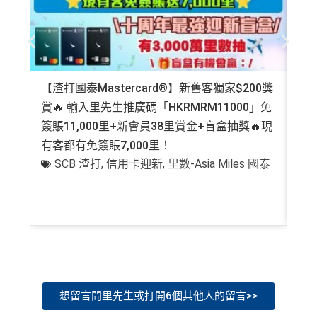
or any discrepancy in product information, please refer to t
he financial institution’s website for the most updated versi
年薪要求高，要HK$600,000
on. All financial products and services are presented witho
年費無得走HK$3,800，不過有里數收返，都夠去一轉
ut warranty. Additionally, this site may be compensated thr
東京或首爾
ough third party advertisers. However, the results of our c
【渣打國泰Mastercard®】新舊客獨家$200獎
AE
CBF/DCC無積分
omparison tools which are not marked as sponsored are a
賞🔥 輸入里先生推廣碼「HKRMRM11000」免
登記
lways based on objective analysis first.
簽賬11,000里+新會員38里賞金+盲盒抽獎🔥現
萬高
查看更多信用卡詳情及分析...
有客都有免簽賬7,000里！
有
免責聲明：里先生努力保持信息準確。
若
任何信息與你到
SCB 渣打
,
信用卡迎新
,
里數-Asia Miles 國泰
+
訪之金融機構、
服務供應商或特定產品網站有所出入，
所
有金融產品和服務均以他們作準，
請參閱
相關
金融機構的
網站為產品資訊的最更新版本。
本網站產品之比較結果建
基
於
客觀分析，
因此就算獲第三方廣告客戶贊助，我們並
不會特別註明。
Disclaimer: At MrMiles, we strive to keep
our information accurate and up to date. This information
may be different than what you see when you visit a finan
cial institution, service provider or specific product’s site. F
想留言問里先生或打開6個其他人的留言>>
or any discrepancy in product information, please refer to t