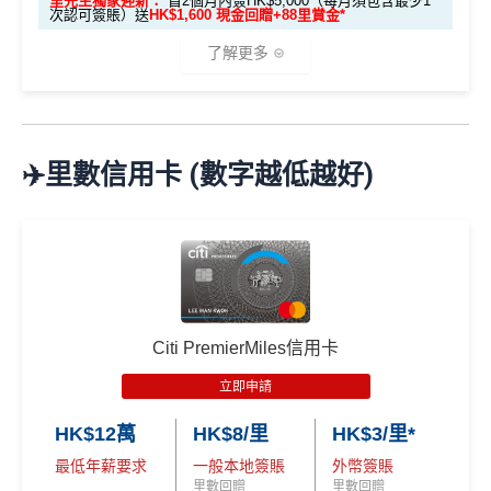
DCC無積分→里先生
DCC
解說
里先生獨家迎新：
首2個月內簽HK$5,000（每月須包含最少1
用卡主卡之客戶(「新客戶」)。
次認可簽賬）送
HK$1,600 現金回贈+88里賞金*
達HK$500)
ebanking網上繳費無回贈
呢個優惠學生冇份的！
了解更多
學生信用卡
：
首3個月內累積認可簽賬滿HK$1,000或
無得儲里數
以上，賺
HK$300現金回贈
✅
優點
🎁
迎新禮遇
*38新會員+成功批卡派出50額外里賞金。每1里賞金 ≈ HK
每月簽賬滿$4,000當月
巴士/港鐵/綠色小巴/渡輪/電車/
$1，可兌換FPS轉數快回贈！詳情
MrMiles.hk/mmcredit
免責聲明：里先生努力保持信息準確。
若
任何信息與你到
✈️里數信用卡 (數字越低越好)
的士
有
額外15%回贈
，變相85折搭公共交通工具
Citi The Club
迎新
條件及
冷河期
訪之金融機構、
服務供應商或特定產品網站有所出入，
所
優惠期：
2026年7月1日至9月30日
每月簽賬滿HK$10,000，當月可享
隧道費/泊車費/電動
有金融產品和服務均以他們作準，
請參閱
相關
金融機構的
立即申請:
MrMiles.hk/citi-apply
獎賞於完成簽賬條件後5個曆月內自動存入至認可信用
車充電
5%回贈
，等於95折養車
網站為產品資訊的最更新版本。
本網站產品之比較結果建
卡戶口
申請完填Form賺多88里賞金*:
MrMiles.hk/citi-hkt
基
於
客觀分析，
因此就算獲第三方廣告客戶贊助，我們並
同一張卡可以同時拎政府交通津貼
vmall-form
Citi新客 ＝ 過去12個月內沒有取消或持有過任何Citiba
不會特別註明。
Disclaimer: At MrMiles, we strive to keep
年薪要求低，用嚟做入門卡建立
正面信貸資料報告紀
nk信用卡
our information accurate and up to date. This information
2026年10月31日或之前成功批卡
，及首2個月內累積認
錄
唔錯
may be different than what you see when you visit a finan
Citi PremierMiles信用卡
可簽賬滿HK$5,000或以上（每月須包含最少1次認可
用PayMe/Alipay等電子錢包增值都計迎新，不過要留
cial institution, service provider or specific product’s site. F
簽賬）賺
HK$1,600 現金回贈
意手續費
❎
缺點
立即申請
or any discrepancy in product information, please refer to t
學生信用卡
：
首3個月內累積認可簽賬滿HK$1,000或
✅
優點
he financial institution’s website for the most updated versi
HK$12萬
HK$8/里
HK$3/里*
以上，賺
HK$300現金回贈
DCC無積分→里先生
DCC
解說
on. All financial products and services are presented witho
最低年薪要求
一般本地簽賬
外幣簽賬
ut warranty. Additionally, this site may be compensated thr
ebanking網上繳費無回贈 (→
交水電煤信用卡串較
)
*38新會員+成功批卡派出50額外里賞金。每1里賞金 ≈ HK
里數回贈
里數回贈
透過自動轉賬支付1O1O、csl、網上行及Now TV的賬