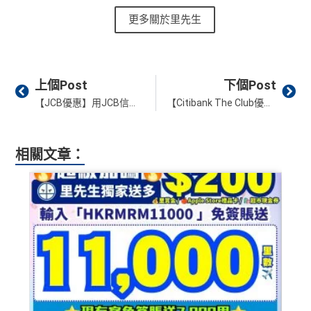
❎
缺點
on. All financial products and services are presented witho
PayMe
/
支付寶HK
/
Wechat Pay
都有無上限$6=1里
更多關於里先生
ut warranty. Additionally, this site may be compensated thr
平日簽賬無上限$6=1里
ough third party advertisers. However, the results of our c
有轉換里數手續費上限HK$300(每5,000里收HK$50)
年資獎賞高達30%
omparison tools which are not marked as sponsored are a
只係購物及娛樂簽賬類別時先抵用，其他本地簽賬得H
Prev
Ne
有送Priority Pass可以無限次入
機場Lounge
lways based on objective analysis first.
上個Post
下個Post
K$15=1 Avios/Asia Miles
免費旅遊保險，另外仲有購物保障及網絡購物綜合保
查看更多信用卡詳情及分析...
【JCB優惠】用JCB信用卡係DONKI、松本清購物可享3％折扣優惠！
【Citibank The Club優惠】兌換Club積分賺額外價值高達HK$2,500獎賞！
DCC無積分
港元支付海外商戶(如Expedia)無1%
CBF手續費
但都
無積分
相關文章：
可以玩到酒店積分計劃！
免責聲明：里先生努力保持信息準確。
若
任何信息與你到
Citibank積分
無限期
訪之金融機構、
服務供應商或特定產品網站有所出入，
所
兌換里數酒店積分免手續費
有金融產品和服務均以他們作準，
請參閱
相關
金融機構的
• 香港瑰麗酒店住宿，餐飲及生日餐飲禮遇
網站為產品資訊的最更新版本。
本網站產品之比較結果建
• Citi Prestige禮賓部，幫你搞掂餐廳、酒店預訂
基
於
客觀分析，
因此就算獲第三方廣告客戶贊助，我們並
• 獨家本地米芝蓮官方美饌禮遇，享高達八折餐飲優惠
不會特別註明。
Disclaimer: At MrMiles, we strive to keep
• 世界各地指定的高爾夫球場免果嶺費
our information accurate and up to date. This information
may be different than what you see when you visit a finan
❎
缺點
cial institution, service provider or specific product’s site. F