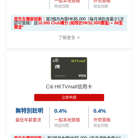
一般本地簽賬
外幣簽賬
^
新客戶
喺
2026年10月31日或之前成功批卡
，批卡後首
✅
優點
現金回贈
現金回贈
2個月內簽HK$5,000（每月須包含最少1次認可簽賬）
並作最少1次HK$500自動增值交易，可賺
HK$1,800現
里先生獨家迎新：
首2個月內簽HK$5,000（每月須包含最少1次
認可簽賬）送
10,000 Club積分 (相等於HK$2,000價值) + 88里
金回贈
食肆/酒店消費現金回贈2%
賞金*
學生信用卡
：
首3個月內累積認可簽賬滿HK$1,000或
其他本地港幣簽賬現金回贈1%
(連
chok PayMe
/
Wech
了解更多
以上（每月須包含最少1次認可簽賬）並作最少1次HK
at Pay
/
支付寶HK
都有啊！)
$500自動增值交易，賺
HK$900現金回贈
八達通自動增值1%
🎁
迎新禮遇
去食飯統一2%，唔洗擔心有時酒店自助餐某啲酒店餐
*38新會員+成功批卡派出50額外里賞金。每1里賞金 ≈ HK
廳唔計食肆少咗回贈
$1，可兌換FPS轉數快回贈！詳情
MrMiles.hk/mmcredit
Citi八達通信用卡迎新
條件及
冷河期
優惠期：
2026年7月1日至9月30日
港幣支付外國註册商戶(如Expedia)
沒有
CBF
收費
立即申請:
MrMiles.hk/citi-club-application
Citi HKTVmall信用卡
持續地都有
Citi信用卡優惠
電子錢包PayMe/WeChat Pay/支付寶都計迎新！
申請完填Form賺多88里賞金*
MrMiles.hk/citi-club
年薪要求HK$120,000都申請到
立即申請
迎新獎賞只適用於：
-form
現在不持有任何由花旗銀行所發行之Citi信用卡
❎
缺點
無特別註明
0.4%
0.4%
2026年10月31日或之前成功批卡
，
及首2個月內簽HK
主卡之客戶及
最低年薪要求
一般本地簽賬
外幣簽賬
$5,000（每月須包含最少1次認可簽賬），送
10,00
由申請認可信用卡當月起計過去12個月內不曾
現金回贈
現金回贈
年薪要求比較高，要HK$120,000
0 Club積分 (相當於HK$2,000獎賞)
、
The Club白
持有及不曾取消任何由花旗銀行所發行之Citi信
金卡會藉
及首3張月結單享100%財務費用回贈(高