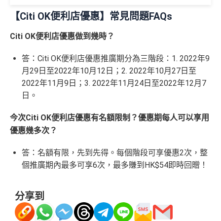
當月月結單簽賬(包括本地海外全包)滿HK$20,000，所
【Citi OK便利店優惠】常見問題FAQs
🎁
迎新禮遇
有海外簽帳(包括海外網上)都變HK$3 = 1 里(
電子銀包
條件
里數獎賞
都加埋落去睇夠唔夠HK$20,000
)
Citi OK便利店優惠做到幾時？
包全家免費旅遊保險(需要用Citi PM找付機票費用，換
優惠期：
2026年7月1日至9月30日
30,000里數
答：Citi OK便利店優惠推廣期分為三階段：1. 2022年9
機票俾稅都得)，個旅遊保障包括埋遺失行李，旅程延
立即申請:
MrMiles.hk/citi-apply
不論新舊客，成功申請及交首年年費
(相等於360,0
月29日至2022年10月12日；2. 2022年10月27日至
誤等，部份高危活動都無列入不受保如40米深以內潛
00積分)
申請完填Form賺多88里賞金*:
2022年11月9日；3. 2022年11月24日至2022年12月7
水、滑雪、跳傘
日。
MrMiles.hk/citi-rewards-mc-form
(Citi Rew
港元支付海外商戶(如Apple Music)無1% CBF手續費
30,000里數
申請時有 Citigold / Citigold Private Cl
ards MasterCard)
(但無積分)
(相等於360,0
今次Citi OK便利店優惠有名額限制？優惠期每人可以享用
ient 戶口
可以玩到Avios！
MrMiles.hk/citi-rewards-cup-form
(Citi Rew
00積分)
優惠幾多次？
ards 銀聯卡)
Avios有
Household account
可以全家一齊儲共用里數
發卡後首2個月內累積認可簽賬滿HK
答：名額有限，先到先得。每個階段可享優惠2次，整
2026年10月31日或之前成功批卡
，及首2個月內累積認
HK$1,600現
可以玩到酒店積分計劃！
$5,000或以上（每月須包含最少1次
個推廣期內最多可享6次，最多賺到HK$54即時回贈！
可簽賬滿HK$5,000或以上（每月須包含最少1次認可
金回贈
Citibank積分
無限期
認可簽賬）
簽賬）賺
HK$1,600 現金回贈
訂酒店有得用Citi獨家code：
Expedia 酒店折扣代碼
//
A
學生信用卡
：
首3個月內累積認可簽賬滿HK$1,000或
分享到
goda 酒店折扣代碼
Citi Prestige Card 迎新得分及同時所得基本積
以上，賺
75,000積分
分