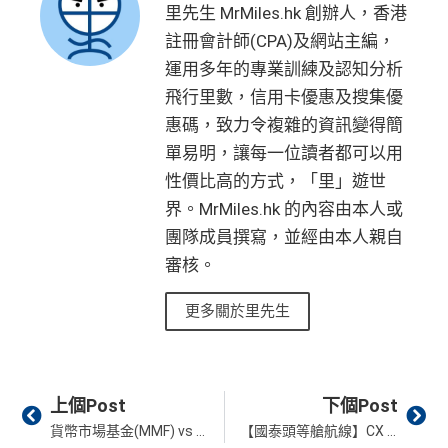
里先生 MrMiles.hk 創辦人，香港
註冊會計師(CPA)及網站主編，
運用多年的專業訓練及認知分析
飛行里數，信用卡優惠及搜集優
惠碼，致力令複雜的資訊變得簡
單易明，讓每一位讀者都可以用
性價比高的方式，「里」遊世
界。MrMiles.hk 的內容由本人或
團隊成員撰寫，並經由本人親自
審核。
更多關於里先生
Prev
Ne
上個Post
下個Post
貨幣市場基金(MMF) vs 活期定期存款：原理、風險、優劣勢與存款比較
【國泰頭等艙航線】CX First Class有5條！ 全新Halo Suites未推出B777-300ER機型會被改成Business Class Aria Suites