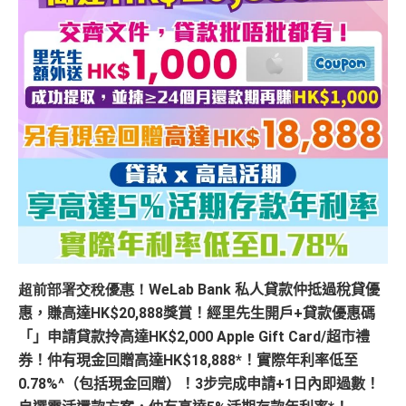
超前部署交稅優惠！WeLab Bank
私人貸款仲抵過稅貸優
惠，賺高達HK$20,888獎賞！經里先生開戶+貸款優惠碼
「」申請貸款拎高達HK$2,000 Apple Gift Card/超市禮
券
！仲有現金回贈高達HK
$18,888*！實際年利率低至
0.78%^（包括現金回贈）！3步完成申請+1日內即過數！