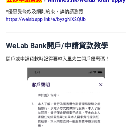
*優惠受條款及細則約束，詳情請瀏覽
https://welab.app.link/e/byzgNiX2QUb
WeLab Bank開戶/申請貸款教學
開戶或申請貸款時記得要輸入里先生開戶優惠碼！