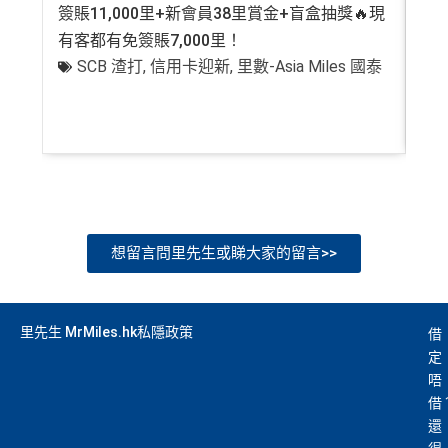
簽賬11,000里+新會員38里賞金+盲盒抽獎🔥現
萬高
有客都有免簽賬7,000里！
有
SCB 渣打
,
信用卡迎新
,
里數-Asia Miles 國泰
+
想留言問里先生或睇大家的留言>>
里先生 MrMiles.hk私隱政策
借
定
唔
借
還