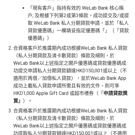
「現有客戶」指持有效的 WeLab Bank 核心賬
戶; 及根據下列第2或第3條款，成功提交及/或提
取 WeLab Bank 私人分期貸款申請，並於「私人
貸款優惠碼」一欄填妥指定優惠碼「」（「貸款
優惠碼」）
合資格客戶於推廣期內成功根據WeLab Bank 私人貸款
（私人分期貸款及清卡數貸款）條款及細則，於
WeLab Bank以上述指定之開戶優惠碼或貸款優惠碼成
功提交申請私人分期貸款額達HKD150,001或以上（不
適用於再借／加借私人貸款），並於WeLab Bank App
成功上載私人貸款申請所需且有效的文件，則可享
HKD1,000 Apple Gift Card 或超市禮券（「
申請貸款獎
賞」
）。
合資格客戶於推廣期內成功根據WeLab Bank 私人貸款
（私人分期貸款及清卡數貸款）條款及細則，於
WeLab Bank以上述指定之開戶優惠碼或貸款優惠碼成
功提取私人分期貸款額達HKD150,001或以上（不適用