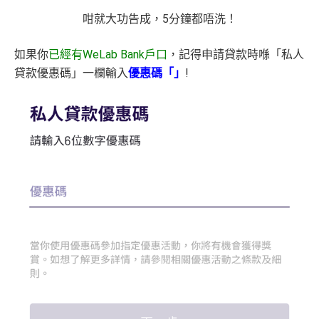
咁就大功告成，5分鐘都唔洗！
如果你
已經有WeLab Bank戶口
，記得申請貸款時喺「私人
貸款優惠碼」一欄輸入
優惠碼「」
!