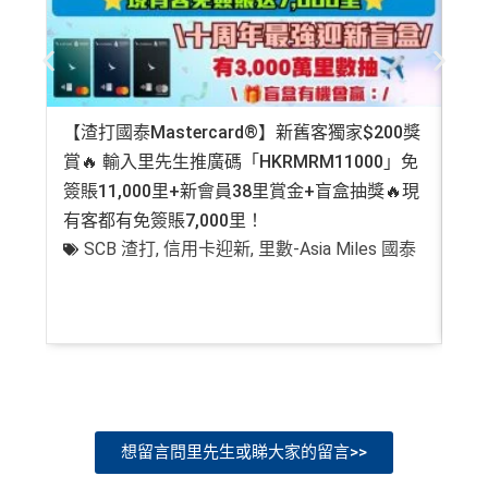
可以無限次入全球
AE Lounge
(The Centurion Lounge)
免費旅遊保障
：旅遊意外保障金額高達HK$350萬（需
及
免費帶多1個同伴入
，除香港機場外其他The Centuri
以AE Explorer卡訂機票）
on Lounges位於美國
網上購物安全保證
：以
AE Explorer卡簽賬可享退貨保
全年全家旅遊保險！
證、 45日購物保障、延長保養服務及價格保障
免費申請2張附屬卡
【渣打國泰Mastercard®】新舊客獨家$200獎
AE
全球
24
小時提供協助
：透過「運通財」服務於世界各
送1張無限次入全球airport VIP lounge既Priority Pass
賞🔥 輸入里先生推廣碼「HKRMRM11000」免
登記
地提取現金、超過2,200間美國運通旅遊辦事處提供之
俾你，最新Policy仲打以拎嚟帶多1個guest入
簽賬11,000里+新會員38里賞金+盲盒抽獎🔥現
萬高
專有服務
Amex Platinum Travel Service -
Fine Hotels & Resorts
有客都有免簽賬7,000里！
有
批卡特快，5-10個工作天
(FHR)
識玩又夠運嘅住品牌酒店平過官網不但止仲有
SCB 渣打
,
信用卡迎新
,
里數-Asia Miles 國泰
+
沒有
海外簽賬DCC協議
，海外實地簽賬唔洗怕中咗DC
得upgrade套房，免費早餐，Late check out等等benefit
C陷阱
s
一連串
American Express信用卡消費優惠
可以轉積分為多個飛行里數或酒店積分計劃，包括Asi
a Miles/ Avios/ KrisFlyer/
Marriott Bonvoy
/
Hilton Hono
查看更多信用卡詳情及分析...
rs Points
等等
AE緊急家居及汽車支援服務
想留言問里先生或睇大家的留言>>
酒店Elite會籍，Hilton金卡入住送早餐
美心美膳會2-3人星期一至四食有六折