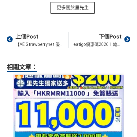
每年簽賬達HK$150,000，可獲豁免下年度HK
更多關於里先生
查看更多信用卡詳情及分析...
$2,200之基本卡會籍年費，亦可繼續使用首2張
以上加總，迎新有
76
0,000 AE積分(相等於42,222里數)+H
附屬卡而無須繳付年費
K$50簽賬回贈
，獎賞由AE直接存入。同埋有
88里賞金#
AE
積分無限期
，AE積分可兌換至10間航空公司夥伴之
Prev
Ne
(由里先生派出)， 獎賞將於
簽賬後16星期或以內
存入卡會
上個Post
下個Post
飛行里數（
行政費亦將全免
）：Asia Miles, Avios、E
員之基本卡的美國運通積分計劃戶口內。
【AE Strawberrynet 優惠】憑已登記AE信用卡用Strawberrynet簽賬滿HK$1,200可享HK$100簽賬回贈！優惠期內可用10次！
eatigo優惠碼2026︱輸入指定優惠碼預訂指定餐廳 埋單即減HK$25！最新餐廳訂座優惠！
mirates、Finnair及KrisFlyer等里數計劃都有份：18,00
新客戶立即申請
：
MrMiles.hk/ae-charge-
0運通積分= 1,000里→
AE積分兌換里數
application/
現有客戶立即申請
：
MrMiles.hk/ae-charg
全年積分獎賞
：靈活運用美國運通積分兌換現金券／P
相關文章：
e-apply/
ay with Points / 憑分繳費、Travel with Points憑分預訂
（記得揀返想要嘅迎新連結申請，一經申請無得更改。如
行程（2024年9月30日前：150AE 積分兌換至HK
果用
iPhone/Mac的話會可能有Adblock
，建議你改返啲S
$1）、酒店積分（
Marriott Bonvoy積分
或是
Hilton Hon
etting再申請：
MrMiles.hk/adblock/
）
ors積分
）、生活家品等
（
主卡及附屬卡
）
可以憑卡進入香港機場
Plaza Premi
#
每1里賞金 ≈ HK$1，可兌換FPS轉數快回贈！詳情
MrMi
um Lounge
貴賓候機室，每曆年上限合共
8次
。了解更
✅
優點
les.hk/mmcredit
多：
AE Explorer lounge 貴賓室
全年電影優惠
：專享香港百老匯院線4DX、3D、2D及
HK$9,500年費已經包晒
AE Explorer
年費
IMAX 電影正價戲票9折優惠