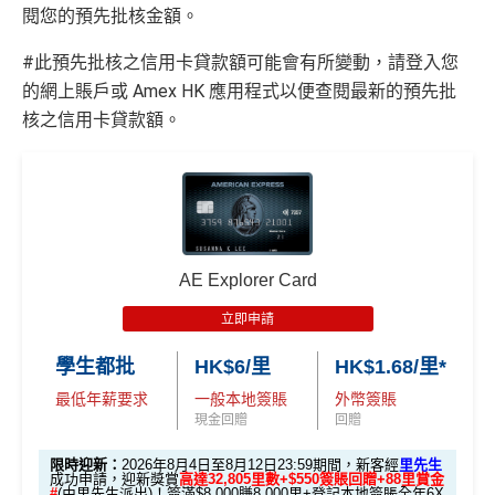
閱您的預先批核金額。
#此預先批核之信用卡貸款額可能會有所變動，請登入您
的網上賬戶或 Amex HK 應用程式以便查閱最新的預先批
核之信用卡貸款額。
AE Explorer Card
立即申請
學生都批
HK$6/里
HK$1.68/里*
最低年薪要求
一般本地簽賬
外幣簽賬
現金回贈
回贈
限時迎新：
2026年8月4日至8月12日23:59期間，新客經
里先生
成功申請，迎新獎賞
高達32,805里數+$550簽賬回贈+88里賞金
#
(由里先生派出)！簽滿$8,000賺8,000里+登記本地簽賬全年6X