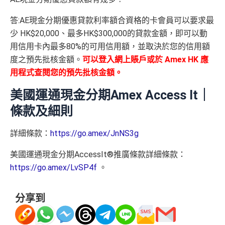
如當面交付保險費用都有1.2%現金回贈！
金
(
申請連
免簽賬，7個工作天內
睇戲買一送一
核的信用卡或簽賬卡（不包括美國運通白金卡/半島白金
結：
MrMiles.
提交所有所需文件批
HK$100
申請完填 Form
MrMi
唔洗煩，簽賬統一1.2%啱晒唔儲里數又唔追優惠嘅朋
卡）之基本卡會員。
全年盡享 city’super、LOG-ON 及 cookedDeli
97折
優
答:AE現金分期優惠貸款利率額合資格的卡會員可以要求最
hk/ae-essenti
卡即可
里先生額
les.hk/exp-form
88 里賞金#
友
(含
惠
少 HK$20,000、最多HK$300,000的貸款金額，即可以動
al-apply
)
外賞
38 新會員 + 成功批卡 5
(由里先生派出)
港幣支付外國註册商戶沒有收費及沒有
DCC
交易協
用信用卡內最多80%的可用信用額，並取決於您的信用額
積分無限期
A
0 額外里賞金)
議，網上簽賬會少啲機會被收額外手續費
度之預先批核金額。
可以登入網上賬戶或於
Amex HK 應
E
每曆年首$120,000簽賬$6=1里
累積簽賬額滿HK$2,00
簽賬迎新
HK$200
長期有
AE信用卡優惠
用程式查閱您的預先批核金額。
白
0或以上
590,500
❎
缺點
金
美國運通現金分期Amex Access It｜
❎
缺點
AE積分
(可
卡
現有客戶迎新優惠詳情
完成所有條件 (總簽賬
兌換 32,805
AE Essential迎新優惠冷河期12個月，迎新優惠不適用
條款及細則
迎
💰迎新總
HK$30,000：包括
年費要$2,200，即使有
AE白金卡
都不能免年費
里數)
於現時持有或於申請日期起計過去 12 個月內曾取消或
新
網上繳費無回贈
計
HK$20,000 本地 +
海外簽賬手續費小貴，有2%收費(其他卡做緊1至1.9
曾為任何由美國運通香港批核的信用卡或簽賬卡之基
項
+ HK$550
詳細條款：
https://go.amex/JnNS3g
HK$10,000 外幣)
無得儲里數
5%)
本卡會員。美國運通保留從卡會員之運通卡賬戶內扣
目
簽賬回贈 + 8
美國運通現金分期AccessIt®推廣條款詳細條款：
除有關推薦獎賞及迎新優惠價值之權利而不作事先通
8 里賞金#
轉換成飛行里數手續費每次$400
查看更多信用卡詳情及分析...
https://go.amex/LvSP4f
知。
。
H
如12 個月內取消該卡，按條款話有可能收返迎新
K
查看更多信用卡詳情及分析...
$5
分享到
整個迎新期合共可賺
高達32,805里數+HK$550簽賬回
首3個月內
用基本卡或附屬卡為手機八達通包括
AE Essential
年費
及
年薪要求
0
贈+88里賞金#
！
iPhone、Apple Watch或Android手機，單次增
簽
條款寫合資格迎新簽賬積分將於簽賬後
8個星期內
存