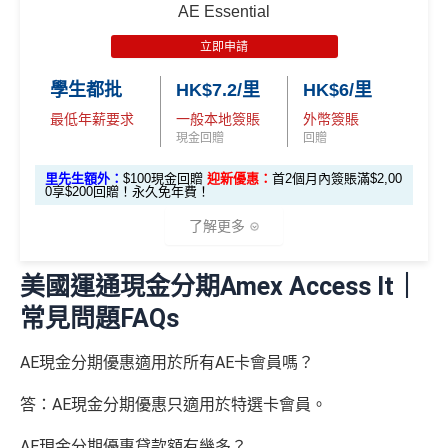
由2026年8月1日至8月31日期間，迎新簽HK$6,000賺到：
簽
AE Essential
✅
優點
HK$60,000再有額外
12萬積分
申請連結
：
MrMil
本地簽賬
賬
• 首 HK$7,000 享 6X
57,000 AE
es.hk/ae-charge-application
首2個月內累積簽賬滿HK$6,000賺
HK$500簽賬回贈
6X + 基本
立即申請
迎
積分
(食盡每季HK$15,00
積分
3X
( HK$1
首3個月成功增值iPhone 或 Apple watch內八達通滿HK
飲食優惠全集：
AE美膳會及餐廳優惠合集
新
• 餘下 HK$5,0
0上限)
(相當於 3,166
學生都批
HK$7.2/里
HK$6/里
2,000 本地
$300賺
HK$100簽賬回贈
00 享基本 3X 積分
優惠活動更新：
AE信用卡優惠合集
里數)
簽賬)
最低年薪要求
一般本地簽賬
外幣簽賬
基本簽賬1.2%：
HK$72簽賬回贈
（主卡及附屬卡）
Cafe Deco Group指定餐廳惠顧晚膳
現金回贈
回贈
88
申請完填Form
MrMiles.hk/bc-form
賺多
88里賞金#
堂食自主餐牌食品﹐星期一至四：2-3人有6折，4-12
外幣簽賬 1
額外外幣簽賬 HK$1
107,500 A
里
申請完填Form
MrMiles.hk/ap-form
賺多88里賞
里先生額外：
$100現金回贈
迎新優惠：
首2個月內簽賬滿$2,00
❗️（由里先生派出🎯38新會員+成功批卡50額外里賞
人有75折 / 星期五至日：2-12人有75折
0.75X
0,000*10.75X 積分
(第
0享$200回贈！永久免年費！
E積分
賞
金#❗️（由里先生派出🎯38新會員+成功批卡50額
金）
一階段已登
(食盡每季HK$10,000上
（主卡）
美心指定中西食府惠顧晚膳堂食自主餐牌食
(相當於 5,972
金
外里賞金）
了解更多
里數)
記)
限)
品﹐星期一至四：2-3人有6折，4-12人有75折 / 星期五
#
加總以上，
合共賺HK$672簽賬回贈+88里賞金#
#每1里賞
至日：2-12人有75折
金 ≈ HK$1，可兌換FPS轉數快回贈！詳情
MrMiles.hk/m
美國運通現金分期Amex Access It｜
⭐️ 手機八達通增值獎賞 + 里先生額外賞 ⭐️
AE Essential信用卡迎新
（主卡及附屬卡）
惠顧聘珍樓、名都酒樓及名都﹐
晚
mcredit
以上迎新連同基本積分合共有
高達1,440,000 AE積分
常見問題FAQs
膳堂食自選主餐牌食品及飲品有7折
✅
優點
(=80,000里數) + HK$50簽賬回贈
，
獎賞由AE直接存
用基本卡或附屬卡為
（主卡及附屬卡）
Mira Dining 旗下指定餐廳國金軒 (if
手機八達通 (iPhone /
入。同埋
88里賞金#
(由里先生派出)。
現有美國運通基
AE現金分期優惠適用於所有AE卡會員嗎？
HK$50 簽
八達通增
c)、 翠亨邨，
晚膳堂食自選主餐牌食品及飲品7折
，及
迎新項目
條件(於首2個月內做)
回贈
Apple Watch / Andro
本卡會員**
：迎新高達
76萬AE
積分
(可換42,222里)+88里
所有回贈直接以現金形式直接入落信用卡statement
值回贈
賬回贈
自選主餐牌食品外賣自取低至75折
答：AE現金分期優惠只適用於特選卡會員。
id) 單次增值滿 HK$6
賞金#(由里先生派出)
迎新資格：現時持有或於申請日期
本地港幣及外幣簽賬無上限現金回贈1.2%
里先生額外現
00
（主卡及附屬卡）
星期五係百老匯、PALACE或AMC
起計過去 12 個月內
曾持有或取消
任何由美國運通香港批
AE現金分期優惠貸款額有幾多？