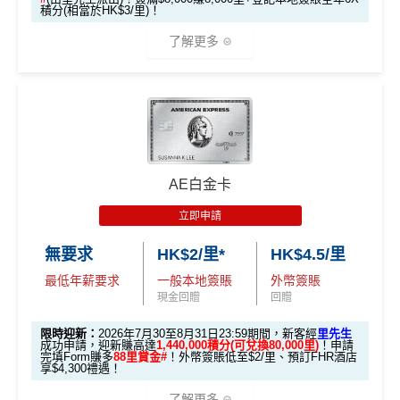
積分(相當於HK$3/里)！
了解更多
🎁迎新禮遇
條件 (於首3個月內
AE白金卡
迎新項目
回贈 / 獎賞
做)
立即申請
🎯 第一階段：開卡必做 (登記特別優惠)
無要求
HK$2/里*
HK$4.5/里
最低年薪要求
一般本地簽賬
外幣簽賬
1️⃣ 啟動「本地簽賬 6
現金回贈
回贈
X 積分」優惠（每季
上限 HK$15,000）
限時迎新：
2026年7月30至8月31日23:59期間，新客經
里先生
成功申請，迎新賺高達
1,440,000積分(可兌換80,000里)
！申請
完填Form賺多
88里賞金#
！外幣簽賬低至$2/里、預訂FHR酒店
📍
登記優惠 1：
htt
享$4,300禮遇！
ps://shorturl.at/K
了解更多