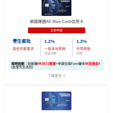
新
AE白金信用卡迎新(只適用於2026年8月1日至8月31日23:
96,000 AE
項
累積本地簽賬滿 HK
59前申請)：
本地迎新
積分
目
$8,000（須以港幣結
獎賞
美國運通AE Blue Cash信用卡
(相當於 5,333
算）
首3個月內成功簽賬一次: 享
HK$300簽賬回贈
里數)
H
立即申請
首3個月內成功簽賬滿HK$10,000: 享
HK$700簽賬回贈
K
本地簽賬
48,000 AE
學生都批
1.2%
1.2%
基本卡批核後首3個月內每HK$1=5美國運通積分，可
$5
首3個月內
用基本卡或附屬卡為手機八達通包括
6X 積分
上述 HK$8,000 本地
積分
賺取
高達240,000積分
，（以
Amex Travel換機票酒店
0
最低年薪要求
一般本地簽賬
外幣簽賬
iPhone、Apple Watch或Android手機，單次增
簽賬*6X 積分
(第一階段已
(相當於 2,667
(ATO)
或以Pay with points max每260＝$1^可換HK$9
簽
現金回贈
回贈
值淨HK$600
里數)
登記)
23，換酒店分/里數或禮品價值會更高！）如果有大額
賬
限時迎新：
迎新賺
HK$672獎賞
+申請完填Form賺多
88里賞金#
簽賬如醫院或保險，用呢個offer都抵！
回
(由里先生派出)
🎯 第三階段：額外迎新簽賬獎賞 (累積簽滿 HK$30,0
贈
申請完填Form
MrMiles.hk/pc-form
賺
多
88里賞金#
00 - 包括 HK$12,000 本地 + HK$10,000 外幣)
了解更多
❗️
（由里先生派出🎯38新會員+成功批卡50額外里賞
14
金）
282,000 A
4
累積總簽賬滿 HK$3
🎁
迎新禮遇
加總以上，迎新合共高達
HK$1,923
獎賞+
88里賞金#
額外迎新
E積分
萬
0,000（包括合資格
首6個月內
累積簽賬滿HK$6萬有
66萬積分
於
第
獎賞
(相當於 15,66
®
積
AE Blue Cash
信用卡迎新賺回贈
本地及海外簽賬）
#每1里賞金 ≈ HK$1，可兌換FPS轉數快回贈！詳情
MrMi
15至17個月
期間，進行一次任何金額的合資格
7 里數)
分
les.hk/mmcredit
簽賬再有額外
66萬積分
本地簽賬2X積分，簽賬