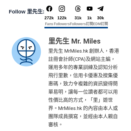
值淨HK$600
賬
年薪要求：HK$120,000/年 (其實學生都批到)
入，但實測過係簽賬後3日內就入到！超快手趕住要里數
回
Follow 里先生:
的話用AE Explorer就啱晒！
批得好寬鬆！即使年薪未夠都可以試咗先！
信貸紀錄
贈
272k
122k
31k
1k
30k
本身準時還款都會批到卡！
首年免年費，其後每年HK$2,200(收咗打去要求免，有
Fans
Followers
Followers
訂閱
EDM訂閱
得傾的)
76
年費：
永久免年費
萬
AE啲卡勝在食
信用卡迎新
基本上你簽到嘅賬就當合資
里先生 Mr. Miles
亦可繼續使用首2張附屬卡而無須繳付年費
積
首6個月內
累積簽賬滿HK$6萬有
32萬積分
於
第
格簽賬，無再細分
信用卡交保險
/醫療/
廣告費
/交租果啲
里先生 MrMiles.hk 創辦人，香港
分
15至17個月
期間，進行一次任何金額的合資格
唔計，所以可以放心簽。
AE Essential特點
註冊會計師(CPA)及網站主編，
簽
簽賬再有額外
32萬積分
本地簽賬2X積分，簽賬
#每1里賞金 ≈ HK$1，可兌換FPS轉數快回贈！詳情
MrMil
運用多年的專業訓練及認知分析
賬
HK$60,000再有額外
12萬積分
申請連結
：
MrMil
Amex唯一一張永久免年費
AE Explorer Card
優點
迎
es.hk/ae-charge-apply/
飛行里數，信用卡優惠及搜集優
es.hk/mmcredit
新
如用開
AE白金卡
第二年要收年費時可以選擇取消卡停
惠碼，致力令複雜的資訊變得簡
首年免年費而且
AE Explorer一年有8次機場貴賓室
免費
一停先，過一過冷河，啲
AE積分
可以轉咗去呢個AE E
單易明，讓每一位讀者都可以用
用（2026年起有條件）
ssential到先唔需要急住燒晒啲分
性價比高的方式，「里」遊世
88
最新已經加埋
Intervals
(小食飲品套餐) 可以去R
低級別信用卡都仲可以換到飛行里數，雖然要手續費
界。MrMiles.hk 的內容由本人或
里
申請完填Form
MrMiles.hk/ap-form
賺多88里賞
oots98 或 Lee Fa Yuen Express到攞份餐
但有得換里數都算係咁
團隊成員撰寫，並經由本人親自
賞
金#❗️（由里先生派出🎯38新會員+成功批卡50額
留意AE Explorer可以用既Lounge唔係
AE Centu
電影禮遇 ：專享香港百老匯院線4DX、3D、2D及 IMA
金
外里賞金）
審核。
rion Lounge
而係環亞機場貴賓室
X 電影正價戲票9折優惠
#