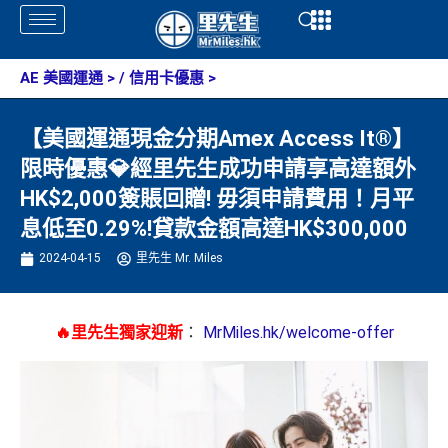
Skip
Open
Open
to
content
AE 美國運通
> /
信用卡優惠
>
【美國運通現金分期Amex Access It®】
限時優惠💎經里先生成功申請享高達額外
HK$2,000簽賬回贈! 毋須申請費用！月平
息低至0.29%!貸款金額高達HK$300,000
2024-04-15
里先生 Mr. Miles
🔥里先生獨家迎新
：
MrMiles.hk/welcome-offer