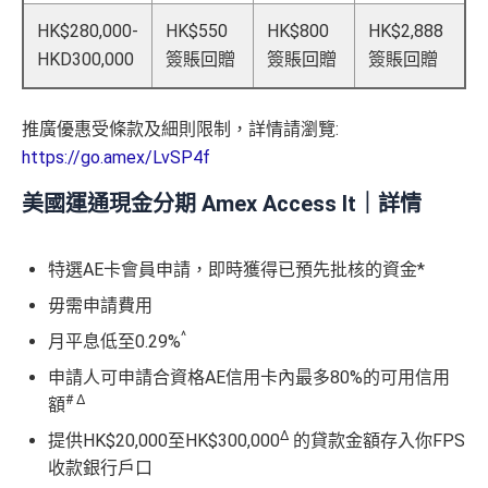
HK$280,000-
HK$550
HK$800
HK$2,888
HKD300,000
簽賬回贈
簽賬回贈
簽賬回贈
推廣優惠受條款及細則限制，詳情請瀏覽:
https://go.amex/LvSP4f
美國運通現金分期 Amex Access It｜詳情
特選AE卡會員申請，即時獲得已預先批核的資金*
毋需申請費用
^
月平息低至0.29%
申請人可申請合資格AE信用卡內最多80%的可用信用
#
Δ
額
Δ
提供HK$20,000至HK$300,000
的貸款金額存入你FPS
收款銀行戶口