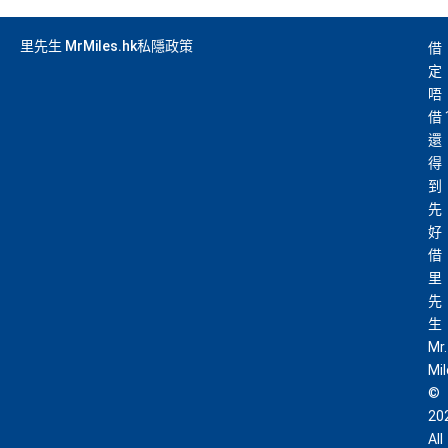
睇戲折扣
：
星期五係百老匯、PALACE或AMC睇戲買
里先生 MrMiles.hk私隱政策
借
一送一或其他日子享有8折優惠
定
AE購物保障：延長一年保障
唔
高達HK$9,000奢華酒店回贈
借
還
AE白金卡香港足球會HKFC禮遇
得
亞洲50+指定高爾夫球會免費果嶺費
到
先
信和酒店優惠：會送住宿禮券，信和酒店及遠東酒店
好
集團第二晚免費住宿
借
積分無限期
里
飲食優惠全集：
AE美膳會及餐廳優惠合集
/
AE買一送
先
一
生
Mr.
優惠活動更新：
AE信用卡優惠合集
Mi
©
❎
缺點
20
All