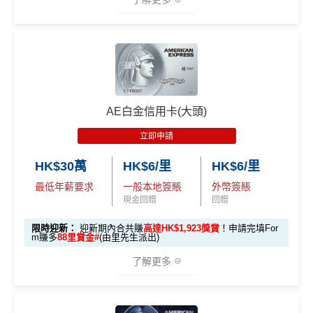
hrl8
(為下階段疊
登記特別
加倍數積分
2️⃣ 啟動「
外幣簽賬 1
推廣
作準備)
0.75X 積分
」優惠
🎁
迎新禮遇 AE白金卡里先生優惠
（每季上限 HK$10,0
00）
優惠期：
2026年7月30日至8月31日23:59期間
，年費HK
$9,500，無得傾必需俾，留意
新客
及
現有
AE信用卡
之客戶
📍
登記優惠 2：
htt
AE白金信用卡(大頭)
迎新有唔同
全新美國運通基本卡會員*
：迎新高達
1,440,0
ps://shorturl.at/Y
00 AE積分
(可換80,000里) +88里賞金#(由里先生派出)
迎
NQXl
立即申請
新資格：
現時或於申請日期起計過去 12 個月內
未曾持有
或取消
任何由美國運通香港批核的信用卡或簽賬卡之基本
HK$30萬
HK$6/里
HK$6/里
🎯 第二階段：本地迎新簽賬獎賞 (累積簽滿 HK$8,00
卡會員。
0 本地簽賬)
最低年薪要求
一般本地簽賬
外幣簽賬
現金回贈
回贈
【🔥限時
A
限時迎新：
迎新期內合共賺
高達HK$1,923獎賞
！申請完填For
加碼🔥】
m賺多
88里賞金#
(由里先生派出)
E
HK$500 簽
首次簽賬
完成任何金額之首次
白
了解更多
簽賬
賬回贈
(8月4日至
金
8月12日期
卡
各迎新優惠詳情
間)
🎁
迎新禮遇
迎