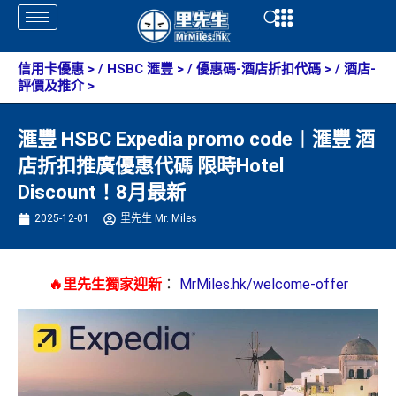
Skip
Open
Open
to
content
信用卡優惠
> /
HSBC 滙豐
> /
優惠碼-酒店折扣代碼
> /
酒店-
評價及推介
>
滙豐 HSBC Expedia promo code︱滙豐 酒
店折扣推廣優惠代碼 限時Hotel
Discount！8月最新
2025-12-01
里先生 Mr. Miles
🔥里先生獨家迎新
：
MrMiles.hk/welcome-offer