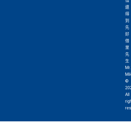
借
還
得
到
先
好
借
里
先
生
Mr.
Mi
©
20
All
rig
re