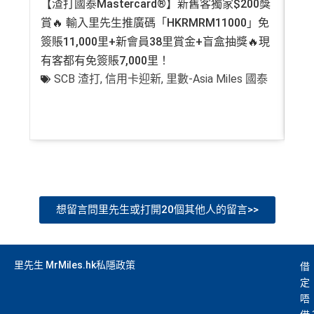
【渣打國泰Mastercard®】新舊客獨家$200獎
AE
賞🔥 輸入里先生推廣碼「HKRMRM11000」免
登記
簽賬11,000里+新會員38里賞金+盲盒抽獎🔥現
萬高
有客都有免簽賬7,000里！
有
SCB 渣打
,
信用卡迎新
,
里數-Asia Miles 國泰
+
想留言問里先生或打開20個其他人的留言>>
里先生 MrMiles.hk私隱政策
借
定
唔