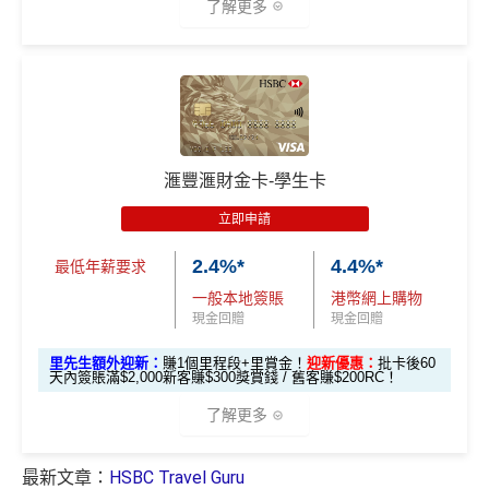
HSBC信用卡優惠
夠多夠密
了解更多
上還款期）
滙豐Pulse銀聯雙
HSBC獎賞錢轉換飛行里數無手續費
，換Asia Miles更
全新信用卡客
現有信用卡客
幣鑽石卡迎新優
可即時到賬
免費「易賞
戶
戶
*以上為最高之回贈，需配合
HSBC最紅自主獎賞
5X
1年
1年
惠
錢」VIP會籍#
🎁
迎新禮遇
❎
缺點
$900「獎賞
$300「獎賞
滙豐Pulse銀聯雙
HSBC 滙財金卡迎新
合共高達
$800「獎賞
$200 「獎賞
錢」
錢」
幣鑽石卡基本迎
獎賞錢有效期於簽賬後最多2年，最少1年(按簽賬年度
滙豐滙財金卡-學生卡
錢」
錢」
滙豐滙財金卡申請網址
：
MrMiles.hk/hsbc-gold-apply
新*
計)
立即申請
玩法相對複雜，要注意既限時優惠/條款/最低簽賬要求
*持卡人需於發卡後60日內完成累積簽賬滿
HK$5,800
要
里先生加碼：
申請完填Form
MrMiles.hk/hsbc-gold-for
「現金套現」 分
多，唔識玩平日本地簽賬只得$25=1里
2.4%*
4.4%*
求。 #
免費「易賞錢」VIP會籍：
需要係發卡後30日內成
m
賺1個里程段+
里賞金
❗️（由里先生派出🎯38新會員額
最低年薪要求
期計劃優惠 （≥H
功綁定滙豐easy卡到「易賞錢」App，而易賞錢會籍會於
$200 「獎賞
外里賞金#）
如果唔中最紅自主六類別，平日簽賬得$25=1里
一般本地簽賬
港幣網上購物
K$20,000，12個
不適用
綁定後4個月內生效。
不可獲享迎新
：於合資格信用卡批
錢」
現金回贈
現金回贈
月或以上還款
#每1里賞金 ≈ HK$1，可兌換FPS轉數快回贈！詳情
MrMil
核日起計之過去12個月內曾取消任何滙豐個人信用卡基本
查看更多信用卡詳情及分析...
期）
里先生額外迎新：
賺1個里程段+里賞金！
迎新優惠：
批卡後60
es.hk/mmcredit
卡。 迎新條款：
滙豐迎新條款
天內簽賬滿$2,000新客賺$300獎賞錢 / 舊客賺$200RC！
滙豐滙財金卡迎新
✅
優點
$1,000「獎賞
$200「獎賞
了解更多
合共高達
錢」 (相等於1
錢」 (相等於
全年簽賬高達2.4%「獎賞錢」回贈
0,000里)
2,000里)
最新文章：
HSBC Travel Guru
全新信用
現有信用
*（基本「獎賞錢」0.4%+「
最紅自主獎賞
」2%）。
更多