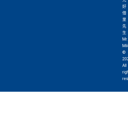
好
借
里
先
生
Mr.
Mi
©
20
All
rig
re