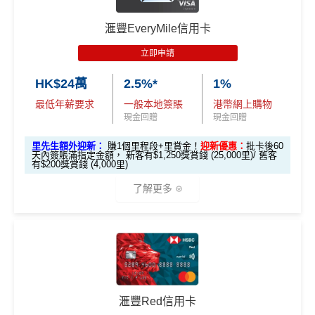
滙豐EveryMile信用卡
立即申請
HK$24萬
2.5%*
1%
最低年薪要求
一般本地簽賬
港幣網上購物
現金回贈
現金回贈
里先生額外迎新：
賺1個里程段+里賞金！
迎新優惠：
批卡後60
天內簽賬滿指定金額， 新客有$1,250獎賞錢 (25,000里)/ 舊客
有$200獎賞錢 (4,000里)
了解更多
*本地交通出行簽賬、本地咖啡店及輕便美食簽賬及網上
娛樂平台簽賬高達2.5%回贈，詳情睇返
HSBC EveryMile
信用卡
分析
🎁
迎新禮遇
滙豐Red信用卡