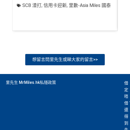
八達通自動增值得0.4%回贈
SCB 渣打
,
信用卡迎新
,
里數-Asia Miles 國泰
+
增值電子錢包（
Payme
、
八達通
、
Wechat Pay
及
Alip
ay
）唔計迎新合資格簽賬
查看更多信用卡詳情及分析...
想留言問里先生或睇大家的留言>>
里先生 MrMiles.hk私隱政策
借
定
唔
借
還
得
到
先