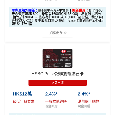
現金回贈
現金回贈
賬4%回贈！指定商戶 8% 回贈！
首年免年費
#每1里賞金 ≈ HK$1，可兌換FPS轉數快回贈！詳情
MrMil
里先生額外迎新：
賺1個里程段+里賞金！
迎新優惠：
批卡後60
夠彈性，以
「獎賞錢」RC
形式存入，可以配合HSBC
係Agoda book酒店同國泰買機票有優惠
天內簽賬滿$5,800，新客有$600RC或 35,000「易賞錢」積分
es.hk/mmcredit
Reward+ App「賞付款」功能抵扣簽賬交易，亦可以
(相等於$700RC) / 舊客有$200RC或 15,000「易賞錢」積分 (相
增加至19種飛行常客計劃或酒店獎勵計劃，拎嚟兌換
等於$300RC)！食中最紅自主5X類別，easy卡做到高達2.4%回
直接轉換為里數或喺
e-Shop
換禮品／coupon
贈/ $4.17=1里
里數或者酒店staycation都得！
每月結單週期首HK$10,000網上繳費有0.4%回贈，市
了解更多
滙豐Visa Sign
八達通增值及eBanking繳費都有回贈
全新信用卡客
現有信用卡客
面上絕大部份銀行已沒有相關回贈
ature卡迎新優
戶
戶
HSBC信用卡優惠
夠多夠密
惠
直接
轉換「獎賞錢」至里數戶口
免手續費
*基本「獎賞錢」0.4%+「
最紅自主獎賞
」賞家居 2% **基
滙豐EveryMile信用卡仲送埋每年
HSBC免費旅遊保險
本「獎賞錢」0.4%+「
最紅自主獎賞
」賞家居 2% + 易賞
❎
缺點
滙豐Visa Sign
免費機場貴賓室
+
機場酒吧Intervals
俾你玩
$800「獎賞
$200 「獎賞
錢2.4% = 4.8% 或 $2.08/里
ature卡基本迎
錢」
錢」
🎁
迎新禮遇
❎
缺點
新*
獎賞錢有效期於簽賬後最多2年，最少1年(按簽賬年度
HSBC Pulse銀聯雙幣鑽石卡
計算)
滙豐easy信用卡迎新
立即申請
「現金套現」
無得開附屬卡
滙豐Easy信用卡申請網址
：
MrMiles.hk/hsbc-visa-applica
分期計劃優惠
查看更多信用卡詳情及分析...
$200 「獎賞
HK$12萬
2.4%*
2.4%*
tion
（≥HK$20,00
不適用
查看更多信用卡詳情及分析...
錢」
最低年薪要求
一般本地簽賬
港幣網上購物
0，12個月或以
里先生加碼：
申請完填Form
MrMiles.hk/hsbc-easy-for
現金回贈
現金回贈
上還款期）
m
賺1個里程段+
里賞金
❗️（由里先生派出🎯38新會員額