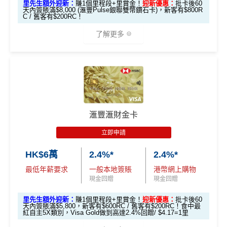
里先生額外迎新：
賺1個里程段+里賞金！
迎新優惠：
批卡後60
外里賞金#）
天內簽賬滿$8,000 (滙豐Pulse銀聯雙幣鑽石卡)，新客有$800R
$1,000「獎賞
$200「獎賞
C / 舊客有$200RC！
合共高達
錢」 (相等於1
錢」 (相等於2,
#每1里賞金 ≈ HK$1，可兌換FPS轉數快回贈！詳情
MrMil
了解更多
0,000里)
000里)
es.hk/mmcredit
*持卡人需於發卡後60日內完成累積簽賬滿
HK$8,000
要
*（基本「獎賞錢」0.4%+「
最紅自主獎賞
」2%）
滙豐easy卡迎
全新信用卡客
現有信用卡客
求。
不可獲享迎新
：於合資格信用卡批核日起計之過去1
🎁
迎新禮遇
新優惠
戶
戶
2個月內曾取消任何滙豐個人信用卡基本卡。 迎新條款：
HSBC
銀聯雙幣Pulse鑽石卡迎新
滙豐迎新條款
$600「獎賞
$200 「獎賞
❎
優點
滙豐滙財金卡
滙豐 Pulse銀聯卡申請網址
：
MrMiles.hk/hsbc-unionpay-a
錢」或 35,000
錢」或 15,000
滙豐easy卡基
pply
立即申請
「易賞錢」積
「易賞錢」積
本迎新*
食中
最紅自主
5X類別，Visa Signature做到高達3.6%回
分(相等於$700
分(相等於$300
HK$6萬
2.4%*
2.4%*
里先生加碼：
申請完填Form
MrMiles.hk/hsbc-unionpa
贈/ $2.78=1里
「獎賞錢」)
「獎賞錢」)
y-pulse-form
賺1個里程段+
里賞金
❗️（由里先生派出🎯3
最低年薪要求
一般本地簽賬
港幣網上購物
經常有特別Bonus, e.g.
HSBC萬寧
/
HSBC百老匯
或其他
8新會員額外里賞金#）
現金回贈
現金回贈
「現金套現」
HSBC信用卡優惠
分期計劃優惠
里先生額外迎新：
賺1個里程段+里賞金！
迎新優惠：
批卡後60
#每1里賞金 ≈ HK$1，可兌換FPS轉數快回贈！詳情
MrMil
每月結單週期首HK$10,000
網上銀行ebanking繳費
有0.
$200 「獎賞
天內簽賬滿$5,800，新客有$600RC / 舊客有$200RC！食中最
（≥HK$20,00
不適用
es.hk/mmcredit
4%回贈，市面上絕大部份銀行已沒有相關回贈
紅自主5X類別，Visa Gold做到高達2.4%回贈/ $4.17=1里
錢」
0，12個月或以