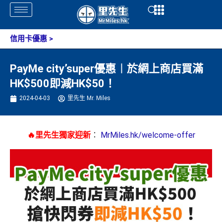
Skip
Open
Open
to
content
信用卡優惠
>
PayMe city’super優惠︱於網上商店買滿
HK$500即減HK$50！
2024-04-03
里先生 Mr. Miles
🔥里先生獨家迎新
：
MrMiles.hk/welcome-offer