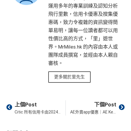
✅
優點
運用多年的專業訓練及認知分析
滙豐滙財金卡
$300「獎賞
$200「獎賞
滙豐銀聯雙幣卡簽賬迎
$600「獎
$200「獎
飛行里數，信用卡優惠及搜集優
－學生卡簽賬
錢」
（相等於
錢」
（相等於
新優惠*
賞錢」
賞錢」
惠碼，致力令複雜的資訊變得簡
食中
最紅自主
5X類別，做到高達2.4%回贈/ $4.17=1里
迎新優惠*
3,000里）
2,000里）
單易明，讓每一位讀者都可以用
經常有特別Bonus, e.g.
HSBC萬寧
/
HSBC百老匯
或
其他H
「現金套現」 分期計劃
$200「獎
性價比高的方式，「里」遊世
SBC信用卡優惠
優惠 （≥HK$20,000，1
不適用
*持卡人需於發卡後60日內完成累積簽賬滿
HK$2,000
要
賞錢」
界。MrMiles.hk 的內容由本人或
HSBC信用卡優惠
夠多夠密
2個月或以上還款期）
求。
不可獲享迎新：
於合資格信用卡批核日起計之過去1
團隊成員撰寫，並經由本人親自
HSBC獎賞錢轉換飛行里數無手續費
，換Asia Miles更
2個月內曾取消任何滙豐個人信用卡基本卡。 迎新條款：
審核。
$800「獎
$200「獎
可即時到賬
滙豐迎新條款
賞錢」
賞錢」
✅
優點
合共高達
❎
缺點
更多關於里先生
（相等於8,
（相等於2,
000里）
000里）
永久年費豁免
獎賞錢有效期於簽賬後最多2年，最少1年(按簽賬年度
繳交學費享高達額外$400「獎賞錢」回贈
計)
Prev
Ne
*持卡人需於發卡後60日內完成累積簽賬滿
HK$5,800
要
上個Post
下個Post
全年簽賬高達2.4%「獎賞錢」回贈
求。
不可獲享迎新
：於合資格信用卡批核日起計之過去 1
玩法相對複雜，要注意既限時優惠/條款/最低簽賬要求
Citic 所有信用卡由2024年4月1日起申請再沒有任何優惠
AE外賣app優惠｜AE Keeta優惠碼嗌外賣新客$200減$100！現有客$300減$80！
2 個月內曾取消任何滙豐個人信用卡基本卡 迎新條款：
滙
網上簽賬享高達4.4%「獎賞錢」回贈
多，唔識玩平日本地簽賬只得$25=1里
豐迎新條款
用八達通自動增值或PayMe增值有回贈
如果唔中最紅自主六類別，平日簽賬得$25=1里
✅
優點