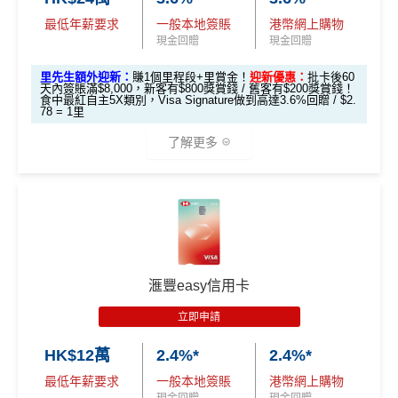
es.hk/mmcredit
全新信用卡客戶基本迎新
：
最低年薪要求
一般本地簽賬
港幣網上購物
「現金套現」 分
現金回贈
現金回贈
期計劃優惠 （≥H
$200 R
$200 R
累積合資格簽賬滿HK$5,800 ：
不適用
K$20,000，12個
C
C
里先生額外迎新：
賺1個里程段+里賞金！
迎新優惠：
批卡後60
基本迎新賺
$300
「獎賞錢」
天內簽賬滿$8,000，新客有$800獎賞錢 / 舊客有$200獎賞錢！
月或以上還款期）
食中最紅自主5X類別，Visa Signature做到高達3.6%回贈 / $2.
78 = 1里
啟動新卡後再成功申請「現金套現」分期計劃，獲批
金額達港幣20,000元或以上，並選擇12個月或以上還
高達$1,
高達$1,
高達$2
了解更多
款期，享
$200
「獎賞錢」（相等於2,000里）
450 RC
000 RC
00 RC
合共所得
（相等
（相等
（相等
加總以上，迎新合共賺
高達$500
「獎賞錢」(相等於5,0
於29,00
於20,00
於4,00
*以上為最高之回贈，需配合
HSBC最紅自主獎賞
5X
00里數)
🎁
迎新禮遇
0里）
0里）
0里）
不可獲享迎新
：於合資格信用卡批核日起計之過去12個月
HSBC Visa Signature信用卡迎新
內曾取消任何滙豐個人信用卡基本卡。 迎新條款：
滙豐迎
*持卡人需於發卡後60日內完成累積簽賬滿
HK$8,000
要
新條款
滙豐easy信用卡
滙豐 Visa Signature信用卡申請網址
：
MrMiles.hk/hsbc-v
求。
不可獲享迎新
：於合資格信用卡批核日起計之過去1
✅
優點
s-apply
2個月內曾取消任何滙豐個人信用卡基本卡。 迎新條款：
立即申請
滙豐迎新條款
里先生加碼：
申請完填Form
MrMiles.hk/hsbc-vs-form
HK$12萬
2.4%*
2.4%*
永久免年費
✅
優點
賺1個里程段+
里賞金
❗️（由里先生派出🎯38新會員額外
最低年薪要求
一般本地簽賬
港幣網上購物
簡化回贈方式，無需登記，無最低簽賬要求，網上簽
里賞金#）