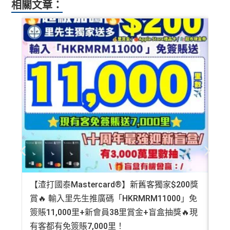
相關文章：
於CGV Cinemas睇戲有優惠
內地同澳門簽賬交易費用全免(Pulse銀聯雙幣鑽石卡尊
❎
缺點
享)
用港幣同人民幣結賬，唔需要擔心匯率波動
信用額唔高
食中
最紅自主
5X類別做到低至$4.17/里
查看更多信用卡詳情及分析...
全年簽賬高達2.4%「獎賞錢」回贈
講到明首兩年年費豁免
滙豐新舊客戶都可以食迎新
開卡門檻唔算高，年薪要求HK$12萬（即月薪HK$10,0
查看更多信用卡詳情及分析...
00）就申請到
網上繳費都有回贈（每月首HK$10,000先有）
【渣打國泰Mastercard®】新舊客獨家$200獎
AE
❎
缺點
賞🔥 輸入里先生推廣碼「HKRMRM11000」免
登記
簽賬11,000里+新會員38里賞金+盲盒抽獎🔥現
萬高
得首兩年年費豁免
有客都有免簽賬7,000里！
有