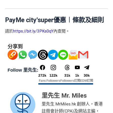
滙豐滙財金卡迎新優惠
講到明首兩年年費豁免
卡客戶
卡客戶
詳情：
https://www.mrmiles.hk/hsbc-student/
滙豐新舊客戶都可以食迎新
*持卡人需於發卡後60日內完成累積簽賬滿
HK$8,000
要
🎁
迎新禮遇
求。
不可獲享迎新
：於合資格信用卡批核日起計之過去1
滙豐滙財金卡簽賬迎新
$600「獎
$200「獎
開卡門檻唔算高，年薪要求HK$15萬（即月薪HK$12,5
PayMe city'super優惠︱條款及細則
2個月內曾取消任何滙豐個人信用卡基本卡。 迎新條款：
滙豐滙財金卡-學生卡迎新
優惠*
賞錢」
賞錢」
00）就申請到
滙豐迎新條款
請於
https://bit.ly/3PKs0qY
內查閱。
網上繳費都有回贈
滙豐滙財金卡-學生卡申請網址
：
MrMiles.hk/hsbc-student
HSBC
銀聯雙幣卡迎新
「現金套現」 分期計劃
$200「獎
-apply
於百佳、屈臣氏及豐澤簽賬可享高達6倍
「易賞錢」積
優惠 （≥HK$20,000，1
不適用
滙豐銀聯雙幣卡申請網址
：
MrMiles.hk/hsbc-unionpay-cla
賞錢」
分
，會員折扣日有高達92折優惠
分享到
2個月或以上還款期）
里先生加碼：
申請完填Form
MrMiles.hk/hsbc-gold-for
ssic-apply
m
賺1個里程段+
里賞金
❗️（由里先生派出🎯38新會員額
❎
缺點
$800「獎
$200「獎
里先生加碼：
申請完填Form
MrMiles.hk/hsbc-unionpa
外里賞金#）
賞錢」
賞錢」
y-classic-form
賺1個里程段+
里賞金
❗️（由里先生派出
合共高達
Follow 里先生:
得首兩年年費豁免
#每1里賞金 ≈ HK$1，可兌換FPS轉數快回贈！詳情
MrMil
（相等於8,
（相等於2,
🎯38新會員額外里賞金#）
272k
122k
31k
1k
30k
es.hk/mmcredit
000里）
000里）
八達通自動增值得0.4%回贈
Fans
Followers
Followers
訂閱
EDM訂閱
#每1里賞金 ≈ HK$1，可兌換FPS轉數快回贈！詳情
MrMil
滙豐滙財金卡(學生卡) 迎新
增值電子錢包（
Payme
、
八達通
、
Wechat Pay
及
Alip
es.hk/mmcredit
ay
）唔計迎新合資格簽賬
*持卡人需於發卡後60日內完成累積簽賬滿
HK$5,800
要
里先生 Mr. Miles
求。
不可獲享迎新：
於合資格信用卡批核日起計之過去1
里先生 MrMiles.hk 創辦人，香港
滙豐滙財金卡
全新信用卡客
現有信用卡客
2個月內曾取消任何滙豐個人信用卡基本卡。 迎新條款：
滙豐銀聯雙幣卡迎新優
全新信用
現有信用
查看更多信用卡詳情及分析...
－學生卡
戶
戶
註冊會計師(CPA)及網站主編，
滙豐迎新條款
惠
卡客戶
卡客戶