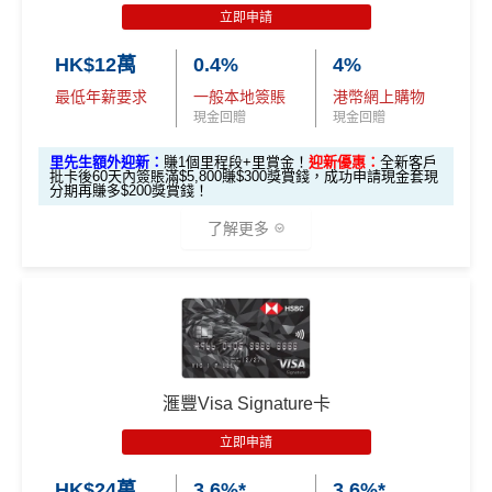
滙豐EveryMile信用卡迎新
立即申請
滙豐 EveryMile信用卡申請網址
：
MrMiles.hk/hsbc-mile-a
HK$12萬
0.4%
4%
pply
最低年薪要求
一般本地簽賬
港幣網上購物
里先生加碼：
申請完填Form
MrMiles.hk/hsbc-em-for
現金回贈
現金回贈
m
賺1個里程段+
里賞金
❗️（由里先生派出🎯38新會員額
里先生額外迎新：
賺1個里程段+里賞金！
迎新優惠：
全新客戶
外里賞金#）
批卡後60天內簽賬滿$5,800賺$300獎賞錢，成功申請現金套現
分期再賺多$200獎賞錢！
#每1里賞金 ≈ HK$1，可兌換FPS轉數快回贈！詳情
MrMil
了解更多
es.hk/mmcredit
🎁
迎新禮遇
現有客
全新客
全新客
滙豐EveryMile卡
戶簽
滙豐 Red Card申請網址
：
MrMiles.hk/hsbc-red-apply
戶簽$2.
戶簽$8,
迎新優惠
$8,000
5萬*
000*
*
里先生加碼：
申請完填Form
MrMiles.hk/hsbc-red-for
滙豐Visa Signature卡
m
賺1個里程段+
里賞金
❗️（由里先生派出🎯38新會員額
立即申請
外里賞金#）
HSBC EveryMile
$1,250
$800 R
$200 R
卡基本迎新
RC
C
C
HK$24萬
3.6%*
3.6%*
#每1里賞金 ≈ HK$1，可兌換FPS轉數快回贈！詳情
MrMil