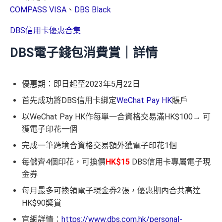
✅
優點
COMPASS VISA
、
DBS Black
DBS信用卡優惠合集
逢星期三全港超市簽賬8%回贈 (需要單一淨簽賬滿HK
$300)
DBS電子錢包消費賞｜詳情
對比
DBS Black
及
DBS Eminent
批卡比較容易
賺返嚟嘅Compass Dollars可以玩一扣即享
優惠期：即日起至2023年5月22日
Chok
支付寶HK
/
WeChat Pay
都有積分！！！無成本
首先成功將DBS信用卡綁定
WeChat Pay HK
賬戶
賺！
以WeChat Pay HK作每單一合資格交易滿HK$100→ 可
積分無限期
獲電子印花一個
兌換里數免手續費
完成一筆跨境合資格交易額外獲電子印花1個
有DBS可以用到DBS提供嘅酒店折扣代碼，先前做過
DBS Expedia 85折code
每儲齊4個印花，可換價
HK$15
DBS信用卡專屬電子現
金券
缺點
❎
每月最多可換領電子現金券2張，優惠期內合共高達
HK$90獎賞
iBanking繳費無里數
官網詳情：
https://www.dbs.com.hk/personal-