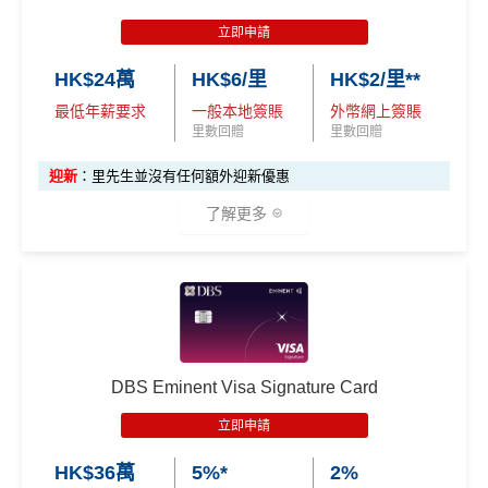
立即申請
HK$24萬
HK$6/里
HK$2/里**
最低年薪要求
一般本地簽賬
外幣網上簽賬
里數回贈
里數回贈
迎新
：里先生並沒有任何額外迎新優惠
了解更多
✅
優點
持續做
DBS信用卡優惠
，啲優惠都實用又貼地
有得換Asia Miles/Avios/KrisFlyer/鳯凰知音，夠flexibl
DBS Eminent Visa Signature Card
e！
立即申請
對比
東亞Flyer world
批卡比較容易，年薪要求低都仲做
到$6=1里
HK$36萬
5%*
2%