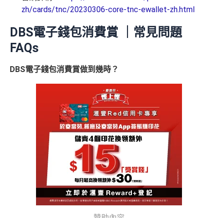
正常簽賬得$25=1里，除咗食迎新去超市買野無特別優
zh/cards/tnc/20230306-core-tnc-ewallet-zh.html
勢
網上交易中非香港商戶用港幣交易
(CBF, 包括DCC)無
DBS電子錢包消費賞 ｜常見問題
積分，但唔收charge
FAQs
查看更多信用卡詳情及分析...
DBS電子錢包消費賞做到幾時？
贊助內容