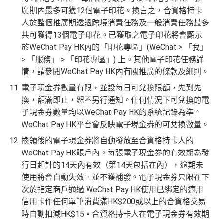
廣期內最多可獲12個電子印花。換言之，合資格持卡
人於整個推廣期透過跨境消費任務及一般消費任務最多
共可獲得13個電子印花。已獲取之電子印花將會顯示
於WeChat Pay HK內的「印花專區」(WeChat > 「我」
> 「服務」 > 「印花專區」) 上。其他電子印花任務詳
情，請參閱WeChat Pay HK內有關推廣的條款及細則。
電子現金券數量有限，並設每日可兌換限額，先到先
換，額滿即止，恕不另行通知。任何情況下可兌換的電
子現金券數量均以WeChat Pay HK的系統記錄為準。
WeChat Pay HK平台會反映電子現金券的可兌換數量。
換領後的電子現金券將自動發放至合資格持卡人的
WeChat Pay HK賬戶內。每張電子現金券的有效期為發
行日起計的14天內有效（第14天包括在內），逾期未
使用將會自動失效，並不獲補發。電子現金券只限在下
次於指定商戶通過 WeChat Pay HK使用已綁定的適用
信用卡作任何單筆消費滿HK$200或以上的合資格交易
時自動扣減HK$15。合資格持卡人在電子現金券有效期