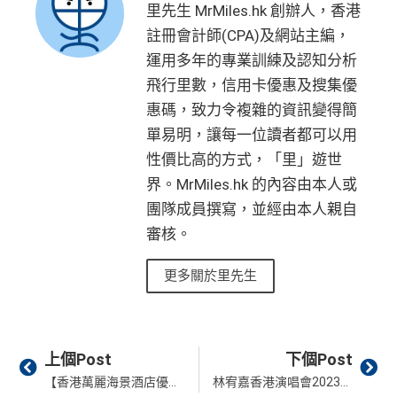
里先生 MrMiles.hk 創辦人，香港
註冊會計師(CPA)及網站主編，
運用多年的專業訓練及認知分析
飛行里數，信用卡優惠及搜集優
惠碼，致力令複雜的資訊變得簡
單易明，讓每一位讀者都可以用
性價比高的方式，「里」遊世
界。MrMiles.hk 的內容由本人或
團隊成員撰寫，並經由本人親自
審核。
更多關於里先生
Prev
Ne
上個Post
下個Post
【香港萬麗海景酒店優惠+住宿報告】最新五月天套票
林宥嘉香港演唱會2023｜4月紅館開《Idol World Tour世界巡迴演唱會 – 香港》｜東亞信用卡優先發售｜可用里數換領｜公開發售詳情/時間/門票價格/座位表