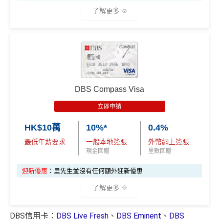
^適用於Visa Platinum每個曆月的首HK$4,000簽賬 #適用
查看更多信用卡詳情及分析...
了解更多
於Visa Platinum每個曆月的首HK$15,000簽賬
❎
缺點
✅
優點
港幣支付外國註册商戶(如Airbnb)及DCC交易無回贈
(網購前查一下→
商戶註冊地清單
)
批卡比較容易，
fresh grad都申請得！
淨睇本地簽賬回贈1%未算市場上最高，高年薪有其他
指定類別簽賬高達5%回贈
DBS Compass Visa
選擇
10次Flex Shopping免費分期
立即申請
有得儲里數但手續費貴 (Sorry囉，我知off-topic但對我
❎
缺點
嚟講真係)
HK$10萬
10%*
0.4%
交保費無回贈
最低年薪要求
一般本地簽賬
外幣網上簽賬
現金回贈
里數回贈
iBanking繳費無里數
網上交易中非香港商戶用港幣交易
(CBF, 包括DCC)無
迎新優惠
：里先生並沒有任何額外迎新優惠
查看更多信用卡詳情及分析...
積分
了解更多
查看更多信用卡詳情及分析...
DBS信用卡：
DBS Live Fresh
、
DBS Eminent
、
DBS