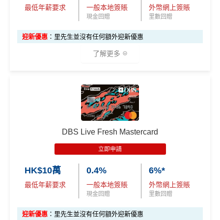
最低年薪要求
一般本地簽賬
外幣網上簽賬
日常
PayMe
/
支付寶
HK轉賬
/
Wechat Pay轉賬
都$6=
現金回贈
里數回贈
1！！！無成本賺里數！
積分無限期，轉DBS$去積分特快，Asia Miles可即日
迎新優惠
：里先生並沒有任何額外迎新優惠
到賬
了解更多
兌換里數免手續費
機場禁區Relay經緯憑卡送你$15報紙/雜誌(可補差價)
✅優點
❎
缺點
指定類別高達
5%回贈
，包括餐飲、健身中心、運動服
iBanking繳費無里數
飾及醫療服務
*
DBS Live Fresh Mastercard
信用卡交保險費
點交都無積分
其他零售簽賬1%現金回贈^
立即申請
食飯都係得$6=1里
指定餐廳低至75折優惠
HK$10萬
0.4%
6%*
網上交易中非香港商戶用港幣交易
(CBF, 包括DCC)無
精選健康及保健禮遇低至48折/專享體驗
最低年薪要求
一般本地簽賬
外幣網上簽賬
里數，但唔收charge
Visa Card，DBS有時只做Visa exclusive promotion，
現金回贈
里數回贈
八達通自動增值$12=1里，每日增值得$250
Master無份，可以賺盡突發優惠
迎新優惠
：里先生並沒有任何額外迎新優惠