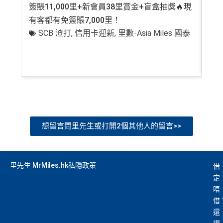
簽賬11,000里+新會員38里賞金+盲盒抽獎🔥現
萬高
有客都有免簽賬7,000里！
有
SCB 渣打
,
信用卡迎新
,
里數-Asia Miles 國泰
+
想留言問里先生或打開2個其他人的留言>>
里先生 MrMiles.hk私隱政策
借
定
唔
借
還