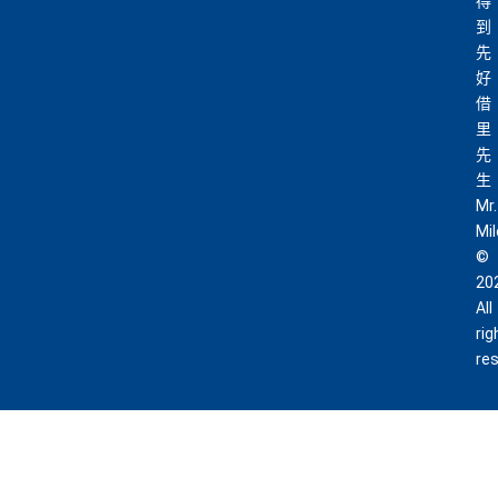
得
到
先
好
借
里
先
生
Mr.
Mi
©
20
All
rig
re