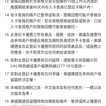
全球
24
小時提供協助
：透過「運通財」服務於世界各
簽賬回贈將於合資格交易完成後的15個工作天內或於
贊助內容
地提取現金、超過2,200間美國運通旅遊辦事處提供之
推廣期結束後90天內存入卡會員已登記卡賬戶內。
專有服務
如卡會員的賬戶已暫停或取消，簽賬回贈可能不會被存
#
每1里賞金 ≈ HK$1，可兌換FPS轉數快回贈！詳情
MrMi
批卡特快，5-10個工作天
入卡會員的賬戶內。如合資格簽賬被退款或取消，已加
✅
優點
les.hk/mmcredit
入卡會員賬戶的簽賬回贈可能會被撤回。
沒有
海外簽賬DCC協議
，海外實地簽賬唔洗怕中咗DC
C陷阱
此登記卡優惠之所有產品、服務、諮詢、建議及優惠均
HK$9,500年費已經包晒
AE Explorer
年費
一連串
American Express信用卡消費優惠
由參與商戶根據此條款及細則負責提供予卡會員。美國
可以無限次入全球
AE Lounge
(The Centurion Lounge)
運通並非此登記卡優惠所提供的該等產品及／或服務之
及
免費帶多1個同伴入
，除香港機場外其他The Centuri
供應者，亦不對其作出任何表述或保證。
查看更多信用卡詳情及分析...
on Lounges位於美國
如對此登記卡優惠有任何疑問，請致電卡背面顯示的
全年全家旅遊保險！
24小時熱線或客戶服務熱線2277 1010查詢。
免費申請2張附屬卡
如對此登記卡優惠有任何爭議，美國運通及參與商戶保
送1張無限次入全球airport VIP lounge既Priority Pass
留最終決定權。
俾你，最新Policy仲打以拎嚟帶多1個guest入
本條款及細則之英、中文版本如有任何差別，一概以英
Amex Platinum Travel Service -
Fine Hotels & Resorts
文版本為準。
(FHR)
識玩又夠運嘅住品牌酒店平過官網不但止仲有
美國運通保留隨時修改條款和條件、暫停或終止優惠的
得upgrade套房，免費早餐，Late check out等等benefit