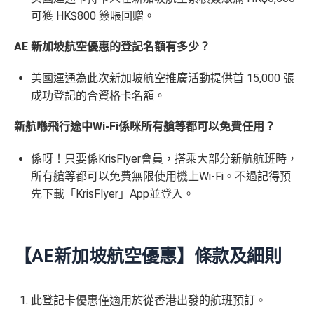
累積簽賬額滿HK$2,00
簽賬迎新
HK$200
長期有
AE信用卡優惠
白
可獲 HK$800 簽賬回贈。
0或以上
590,500
❎
缺點
金
❎
缺點
AE積分
(可
卡
現有客戶迎新優惠詳情
AE 新加坡航空優惠的登記名額有多少？
完成所有條件 (總簽賬
兌換 32,805
AE Essential迎新優惠冷河期12個月，迎新優惠不適用
迎
💰迎新總
HK$30,000：包括
年費要$2,200，即使有
AE白金卡
都不能免年費
里數)
於現時持有或於申請日期起計過去 12 個月內曾取消或
美國運通為此次新加坡航空推廣活動提供首 15,000 張
新
網上繳費無回贈
計
HK$20,000 本地 +
海外簽賬手續費小貴，有2%收費(其他卡做緊1至1.9
曾為任何由美國運通香港批核的信用卡或簽賬卡之基
成功登記的合資格卡名額。
項
+ HK$550
HK$10,000 外幣)
無得儲里數
5%)
本卡會員。美國運通保留從卡會員之運通卡賬戶內扣
目
簽賬回贈 + 8
新航喺飛行途中Wi-Fi係咪所有艙等都可以免費任用？
除有關推薦獎賞及迎新優惠價值之權利而不作事先通
8 里賞金#
轉換成飛行里數手續費每次$400
查看更多信用卡詳情及分析...
知。
H
係呀！只要係KrisFlyer會員，搭乘大部分新航航班時，
如12 個月內取消該卡，按條款話有可能收返迎新
K
查看更多信用卡詳情及分析...
所有艙等都可以免費無限使用機上Wi-Fi。不過記得預
$5
整個迎新期合共可賺
高達32,805里數+HK$550簽賬回
首3個月內
用基本卡或附屬卡為手機八達通包括
先下載「KrisFlyer」App並登入。
AE Essential
年費
及
年薪要求
0
贈+88里賞金#
！
iPhone、Apple Watch或Android手機，單次增
簽
條款寫合資格迎新簽賬積分將於簽賬後
8個星期內
值淨HK$600
存
賬
年薪要求：HK$120,000/年 (其實學生都批到)
入，但實測過係簽賬後3日內就入到！超快手趕住要里數
回
【AE新加坡航空優惠】條款及細則
的話用AE Explorer就啱晒！
批得好寬鬆！即使年薪未夠都可以試咗先！
信貸紀錄
贈
本身準時還款都會批到卡！
首年免年費，其後每年HK$2,200(收咗打去要求免，有
得傾的)
此登記卡優惠僅適用於從香港出發的航班預訂。
76
年費：
永久免年費