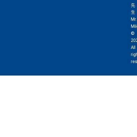
先
生
Mr.
Mi
©
20
All
rig
re