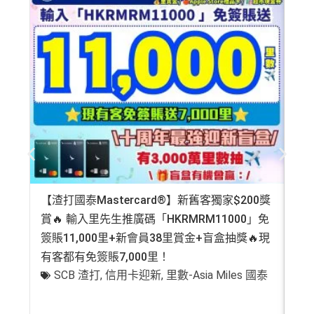
【渣打國泰Mastercard®】新舊客獨家$200獎
AE
賞🔥 輸入里先生推廣碼「HKRMRM11000」免
登記
簽賬11,000里+新會員38里賞金+盲盒抽獎🔥現
萬高
有客都有免簽賬7,000里！
有
SCB 渣打
,
信用卡迎新
,
里數-Asia Miles 國泰
+