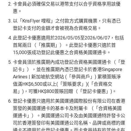
萬
AE啲卡勝在食
信用卡迎新
基本上你簽到嘅賬就當合資
卡會員必須確保交易以港幣支付以合乎資格享用該優
亦可繼續使用首2張附屬卡而無須繳付年費
積
首6個月內
累積簽賬滿HK$6萬有
32萬積分
於
第
格簽賬，無再細分
信用卡交保險
/醫療/
廣告費
/交租果啲
惠。
分
15至17個月
期間，進行一次任何金額的合資格
唔計，所以可以放心簽。
AE Essential特點
以「KrisFlyer 哩程」之付款方式購買機票，只有憑已
簽
簽賬再有額外
32萬積分
本地簽賬2X積分，簽賬
登記卡支付的金額才會被視為合資格交易。
#每1里賞金 ≈ HK$1，可兌換FPS轉數快回贈！詳情
MrMil
賬
HK$60,000再有額外
12萬積分
申請連結
：
MrMil
Amex唯一一張永久免年費
AE Explorer Card
優點
迎
es.hk/ae-charge-apply/
此登記卡優惠適用於2026/05/05至2026/06/07，包括
es.hk/mmcredit
新
如用開
AE白金卡
第二年要收年費時可以選擇取消卡停
首尾兩日（「推廣期」）。此登記卡優惠只適於首
首年免年費而且
AE Explorer一年有8次機場貴賓室
免費
一停先，過一過冷河，啲
AE積分
可以轉咗去呢個AE E
15,000張成功登記此優惠之合資格美國運通卡。
用（2026年起有條件）
ssential到先唔需要急住燒晒啲分
卡會員須於推廣期內成功登記合資格美國運通卡（「登
88
最新已經加埋
Intervals
(小食飲品套餐) 可以去R
低級別信用卡都仲可以換到飛行里數，雖然要手續費
記卡」），並在推廣期內憑已登記卡於香港Singapore
里
申請完填Form
MrMiles.hk/ap-form
賺多88里賞
oots98 或 Lee Fa Yuen Express到攞份餐
但有得換里數都算係咁
Airlines | 新加坡航空網站 (「參與商戶」) 累積簽賬淨
賞
金#❗️（由里先生派出🎯38新會員+成功批卡50額
值滿HK$6,500或以上(「簽賬要求」)(「合資格交
留意AE Explorer可以用既Lounge唔係
AE Centu
電影禮遇 ：專享香港百老匯院線4DX、3D、2D及 IMA
金
外里賞金）
rion Lounge
而係環亞機場貴賓室
易」)，可獲HK$800簽賬回贈（「登記卡優惠」)。
X 電影正價戲票9折優惠
#
每年簽賬達HK$150,000，可獲豁免下年度HK
登記卡優惠只適用於美國運通國際股份有限公司在香港
查看更多信用卡詳情及分析...
$2,200之基本卡會籍年費，亦可繼續使用首2張
簽發的美國運通卡的基本卡及附屬卡 （「合資格美國
以上加總，迎新有
76
0,000 AE積分(相等於42,222里數)+H
附屬卡而無須繳付年費
運通卡」）。美國運通公司卡及由美國運通特許發卡公
K$50簽賬回贈
，獎賞由AE直接存入。同埋有
88里賞金#
司於香港簽發印有美國運通公司名稱、品牌或商標的運
AE
積分無限期
，AE積分可兌換至10間航空公司夥伴之
(由里先生派出)， 獎賞將於
簽賬後16星期或以內
存入卡會
通卡不適用於此登記卡優惠。而卡會員持有的其他卡有
飛行里數（
行政費亦將全免
）：Asia Miles, Avios、E