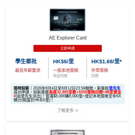
AE Explorer Card
立即申請
學生都批
HK$6/里
HK$1.68/里*
最低年薪要求
一般本地簽賬
外幣簽賬
現金回贈
回贈
限時迎新：
2026年8月4日至8月12日23:59期間，新客經
里先生
成功申請，迎新獎賞
高達32,805里數+$550簽賬回贈+88里賞金
#
(由里先生派出)！簽滿$8,000賺8,000里+登記本地簽賬全年6X
積分(相當於HK$3/里)！
了解更多
🎁迎新禮遇