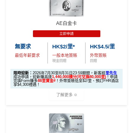
條件 (於首3個月內
AE白金卡
迎新項目
回贈 / 獎賞
做)
立即申請
🎯 第一階段：開卡必做 (登記特別優惠)
無要求
HK$2/里*
HK$4.5/里
最低年薪要求
一般本地簽賬
外幣簽賬
1️⃣ 啟動「本地簽賬 6
現金回贈
回贈
X 積分」優惠（每季
上限 HK$15,000）
限時迎新：
2026年7月30至8月31日23:59期間，新客經
里先生
成功申請，迎新賺高達
1,440,000積分(可兌換80,000里)
！申請
完填Form賺多
88里賞金#
！外幣簽賬低至$2/里、預訂FHR酒店
📍
登記優惠 1：
htt
享$4,300禮遇！
ps://shorturl.at/K
了解更多
hrl8
(為下階段疊
登記特別
加倍數積分
2️⃣ 啟動「
外幣簽賬 1
推廣
作準備)
0.75X 積分
」優惠
🎁
迎新禮遇 AE白金卡里先生優惠
（每季上限 HK$10,0
00）
優惠期：
2026年7月30日至8月31日23:59期間
，年費HK