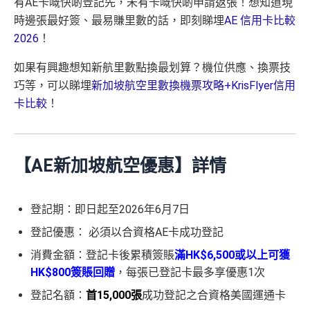
有AE卡嘅快啲登記先，未有卡嘅快啲申請返張！想知道現
時邊張最好簽、最易賺里數的話，即刻睇埋
AE 信用卡比較
2026
！
如果有興趣想知新航里數點換最划算？機位供應、換票技
巧等，可以睇埋
新加坡航空里數換機票攻略+KrisFlyer信用
卡比較
！
【AE新加坡航空優惠】詳情
登記期：即日起至2026年6月7日
登記優惠： 必須以合資格AE卡成功登記
消費金額：登記卡後累積簽賬
滿HK$6,500或以上可獲
HK$800簽賬回贈
，每張已登記卡最多享優惠1次
登記名額：
首15,000張
成功登記之合資格美國運通卡