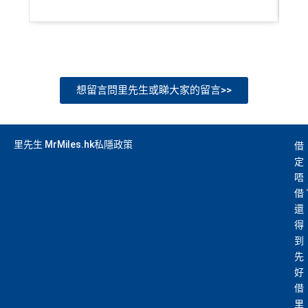
想留言問里先生或睇大家的留言>>
里先生 MrMiles.hk私隱政策
借
定
唔
借
還
得
到
先
好
借
里