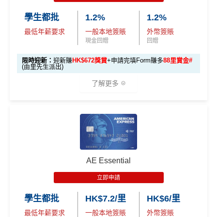
首3個月內成功簽賬滿HK$10,000: 享
HK$700簽賬回贈
K
本地簽賬
48,000 AE
學生都批
1.2%
1.2%
基本卡批核後首3個月內每HK$1=5美國運通積分，可
$5
首3個月內
用基本卡或附屬卡為手機八達通包括
6X 積分
上述 HK$8,000 本地
積分
賺取
高達240,000積分
，（以
Amex Travel換機票酒店
0
最低年薪要求
一般本地簽賬
外幣簽賬
iPhone、Apple Watch或Android手機，單次增
簽賬*6X 積分
(第一階段已
(相當於 2,667
(ATO)
或以Pay with points max每260＝$1^可換HK$9
簽
現金回贈
回贈
值淨HK$600
里數)
登記)
23，換酒店分/里數或禮品價值會更高！）如果有大額
賬
限時迎新：
迎新賺
HK$672獎賞
+申請完填Form賺多
88里賞金#
簽賬如醫院或保險，用呢個offer都抵！
回
(由里先生派出)
🎯 第三階段：額外迎新簽賬獎賞 (累積簽滿 HK$30,0
贈
申請完填Form
MrMiles.hk/pc-form
賺
多
88里賞金#
00 - 包括 HK$12,000 本地 + HK$10,000 外幣)
了解更多
❗️
（由里先生派出🎯38新會員+成功批卡50額外里賞
14
金）
282,000 A
4
累積總簽賬滿 HK$3
🎁
迎新禮遇
加總以上，迎新合共高達
HK$1,923
獎賞+
88里賞金#
額外迎新
E積分
萬
0,000（包括合資格
首6個月內
累積簽賬滿HK$6萬有
66萬積分
於
第
獎賞
(相當於 15,66
®
積
AE Blue Cash
信用卡迎新賺回贈
本地及海外簽賬）
#每1里賞金 ≈ HK$1，可兌換FPS轉數快回贈！詳情
MrMi
15至17個月
期間，進行一次任何金額的合資格
7 里數)
分
les.hk/mmcredit
簽賬再有額外
66萬積分
本地簽賬2X積分，簽賬
由2026年8月1日至8月31日期間，迎新簽HK$6,000賺到：
簽
AE Essential
✅
優點
HK$60,000再有額外
12萬積分
申請連結
：
MrMil
本地簽賬
賬
• 首 HK$7,000 享 6X
57,000 AE
es.hk/ae-charge-application
首2個月內累積簽賬滿HK$6,000賺
HK$500簽賬回贈
6X + 基本
立即申請
迎
積分
(食盡每季HK$15,00
積分
3X
( HK$1
首3個月成功增值iPhone 或 Apple watch內八達通滿HK
飲食優惠全集：
AE美膳會及餐廳優惠合集
新
• 餘下 HK$5,0
0上限)
(相當於 3,166
學生都批
HK$7.2/里
HK$6/里
2,000 本地
$300賺
HK$100簽賬回贈
00 享基本 3X 積分
優惠活動更新：
AE信用卡優惠合集
里數)
簽賬)
最低年薪要求
一般本地簽賬
外幣簽賬