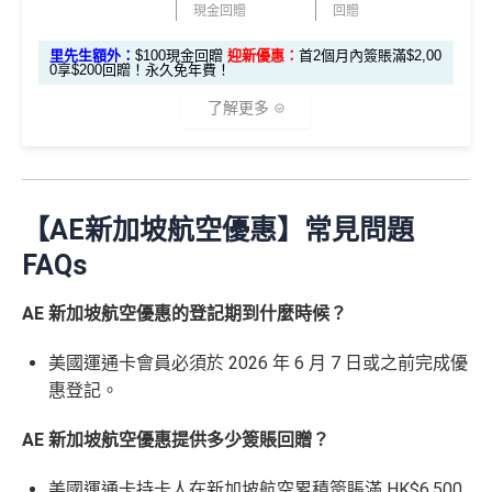
基本簽賬1.2%：
HK$72簽賬回贈
（主卡及附屬卡）
Cafe Deco Group指定餐廳惠顧晚膳
現金回贈
回贈
88
申請完填Form
MrMiles.hk/bc-form
賺多
88里賞金#
堂食自主餐牌食品﹐星期一至四：2-3人有6折，4-12
外幣簽賬 1
額外外幣簽賬 HK$1
107,500 A
里
申請完填Form
MrMiles.hk/ap-form
賺多88里賞
里先生額外：
$100現金回贈
迎新優惠：
首2個月內簽賬滿$2,00
❗️（由里先生派出🎯38新會員+成功批卡50額外里賞
人有75折 / 星期五至日：2-12人有75折
0.75X
0,000*10.75X 積分
(第
0享$200回贈！永久免年費！
E積分
賞
金#❗️（由里先生派出🎯38新會員+成功批卡50額
金）
一階段已登
(食盡每季HK$10,000上
（主卡）
美心指定中西食府惠顧晚膳堂食自主餐牌食
(相當於 5,972
金
外里賞金）
了解更多
里數)
記)
限)
品﹐星期一至四：2-3人有6折，4-12人有75折 / 星期五
#
加總以上，
合共賺HK$672簽賬回贈+88里賞金#
#每1里賞
至日：2-12人有75折
金 ≈ HK$1，可兌換FPS轉數快回贈！詳情
MrMiles.hk/m
⭐️ 手機八達通增值獎賞 + 里先生額外賞 ⭐️
AE Essential信用卡迎新
（主卡及附屬卡）
惠顧聘珍樓、名都酒樓及名都﹐
晚
mcredit
以上迎新連同基本積分合共有
高達1,440,000 AE積分
膳堂食自選主餐牌食品及飲品有7折
✅
優點
【AE新加坡航空優惠】常見問題
(=80,000里數) + HK$50簽賬回贈
，
獎賞由AE直接存
用基本卡或附屬卡為
（主卡及附屬卡）
Mira Dining 旗下指定餐廳國金軒 (if
手機八達通 (iPhone /
入。同埋
88里賞金#
(由里先生派出)。
現有美國運通基
FAQs
HK$50 簽
八達通增
c)、 翠亨邨，
晚膳堂食自選主餐牌食品及飲品7折
，及
迎新項目
條件(於首2個月內做)
回贈
Apple Watch / Andro
本卡會員**
：迎新高達
76萬AE
積分
(可換42,222里)+88里
所有回贈直接以現金形式直接入落信用卡statement
值回贈
賬回贈
自選主餐牌食品外賣自取低至75折
id) 單次增值滿 HK$6
賞金#(由里先生派出)
迎新資格：現時持有或於申請日期
AE 新加坡航空優惠的登記期到什麼時候？
本地港幣及外幣簽賬無上限現金回贈1.2%
里先生額外現
00
（主卡及附屬卡）
星期五係百老匯、PALACE或AMC
起計過去 12 個月內
曾持有或取消
任何由美國運通香港批
如當面交付保險費用都有1.2%現金回贈！
金
(
申請連
免簽賬，7個工作天內
睇戲買一送一
核的信用卡或簽賬卡（不包括美國運通白金卡/半島白金
美國運通卡會員必須於 2026 年 6 月 7 日或之前完成優
結：
MrMiles.
提交所有所需文件批
HK$100
申請完填 Form
MrMi
唔洗煩，簽賬統一1.2%啱晒唔儲里數又唔追優惠嘅朋
卡）之基本卡會員。
惠登記。
全年盡享 city’super、LOG-ON 及 cookedDeli
97折
優
hk/ae-essenti
卡即可
里先生額
les.hk/exp-form
88 里賞金#
友
(含
惠
AE 新加坡航空優惠提供多少簽賬回贈？
al-apply
)
外賞
38 新會員 + 成功批卡 5
(由里先生派出)
港幣支付外國註册商戶沒有收費及沒有
DCC
交易協
積分無限期
A
0 額外里賞金)
議，網上簽賬會少啲機會被收額外手續費
E
美國運通卡持卡人在新加坡航空累積簽賬滿 HK$6,500
每曆年首$120,000簽賬$6=1里