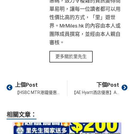
惠碼，致力令複雜的資訊變得簡
單易明，讓每一位讀者都可以用
飲食優惠全集：
AE美膳會及餐廳優惠合集
/
AE買一送
一
性價比高的方式，「里」遊世
界。MrMiles.hk 的內容由本人或
優惠活動更新：
AE信用卡優惠合集
團隊成員撰寫，並經由本人親自
❎
缺點
審核。
年費$9,500無得豁免
更多關於里先生
海外簽賬手續費小貴，有2%收費(其他卡做緊1至1.9
5%)
Prev
Ne
平日簽賬HK$9=1里，儲里數嚟講唔算吸引
上個Post
下個Post
轉換成飛行里數手續費每次HK$400
【HSBC MTR港鐵優惠】獎賞錢限時兌換MTR分有額外50%積分＋首次兌換送免費車程！滙豐EveryMile Visa信用卡每程回贈$2RC！
【AE Hyatt酒店優惠】AE信用卡於Hyatt簽賬$3,000回$600(20%折扣)！快手登記！
查看更多信用卡詳情及分析...
相關文章：