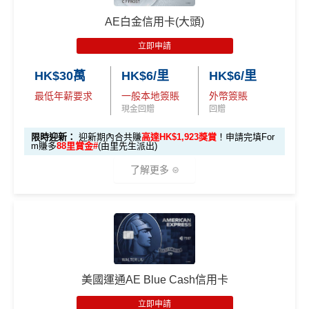
$9,500，無得傾必需俾，留意
新客
及
現有
AE信用卡
之客戶
📍
登記優惠 2：
htt
AE白金信用卡(大頭)
迎新有唔同
全新美國運通基本卡會員*
：迎新高達
1,440,0
ps://shorturl.at/Y
00 AE積分
(可換80,000里) +88里賞金#(由里先生派出)
迎
NQXl
立即申請
新資格：
現時或於申請日期起計過去 12 個月內
未曾持有
或取消
任何由美國運通香港批核的信用卡或簽賬卡之基本
HK$30萬
HK$6/里
HK$6/里
🎯 第二階段：本地迎新簽賬獎賞 (累積簽滿 HK$8,00
卡會員。
0 本地簽賬)
最低年薪要求
一般本地簽賬
外幣簽賬
現金回贈
回贈
【🔥限時
A
限時迎新：
迎新期內合共賺
高達HK$1,923獎賞
！申請完填For
加碼🔥】
m賺多
88里賞金#
(由里先生派出)
E
HK$500 簽
首次簽賬
完成任何金額之首次
白
了解更多
簽賬
賬回贈
(8月4日至
金
8月12日期
卡
各迎新優惠詳情
間)
🎁
迎新禮遇
迎
新
AE白金信用卡迎新(只適用於2026年8月1日至8月31日23:
96,000 AE
項
累積本地簽賬滿 HK
59前申請)：
本地迎新
積分
目
$8,000（須以港幣結
獎賞
美國運通AE Blue Cash信用卡
(相當於 5,333
算）
首3個月內成功簽賬一次: 享
HK$300簽賬回贈
里數)
H
立即申請