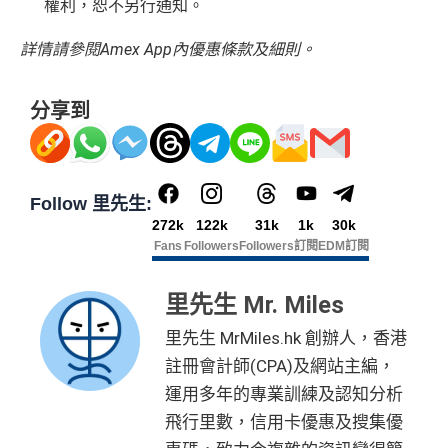
權利，恕不另行通知。
s
可以轉積分為多個飛行里數或酒店積分計劃，包括Asi
詳情請參閱Amex App內優惠條款及細則。
a Miles/ Avios/ KrisFlyer/
Marriott Bonvoy
/
Hilton Hono
rs Points
等等
分享到
AE緊急家居及汽車支援服務
酒店Elite會籍，Hilton金卡入住送早餐
美心美膳會2-3人星期一至四食有六折
Follow 里先生:
睇戲折扣
：
星期五係百老匯、PALACE或AMC睇戲買
272k
122k
31k
1k
30k
一送一或其他日子享有8折優惠
Fans
Followers
Followers
訂閱
EDM訂閱
AE購物保障：延長一年保障
高達HK$9,000奢華酒店回贈
里先生 Mr. Miles
AE白金卡香港足球會HKFC禮遇
里先生 MrMiles.hk 創辦人，香港
亞洲50+指定高爾夫球會免費果嶺費
註冊會計師(CPA)及網站主編，
信和酒店優惠：會送住宿禮券，信和酒店及遠東酒店
運用多年的專業訓練及認知分析
集團第二晚免費住宿
飛行里數，信用卡優惠及搜集優
積分無限期