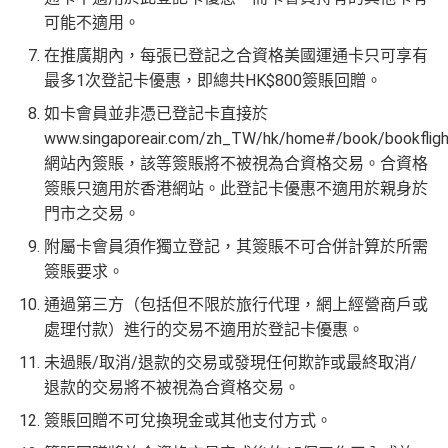
員之基本卡的美國運通積分計劃戶口內。
可能不適用。
mirates、Finnair及KrisFlyer等里數計劃都有份：18,00
新客戶立即申請
：
MrMiles.hk/ae-charge-
0運通積分= 1,000里→
AE積分兌換里數
application/
在推廣期內，每張已登記之合資格美國運通卡只可享有
現有客戶立即申請
：
MrMiles.hk/ae-charg
全年積分獎賞
：靈活運用美國運通積分兌換現金券／P
最多1次登記卡優惠，即總共HK$800簽賬回贈。
e-apply/
ay with Points / 憑分繳費、Travel with Points憑分預訂
如卡會員並非憑已登記卡直接於
（記得揀返想要嘅迎新連結申請，一經申請無得更改。如
行程（2024年9月30日前：150AE 積分兌換至HK
www.singaporeair.com/zh_TW/hk/home#/book/bookfligh
果用
iPhone/Mac的話會可能有Adblock
，建議你改返啲S
$1）、酒店積分（
Marriott Bonvoy積分
或是
Hilton Hon
網站內簽賬，該等簽賬將不被視為合資格交易。合資格
etting再申請：
MrMiles.hk/adblock/
）
ors積分
）、生活家品等
簽賬只適用於香港網站。此登記卡優惠不適用於親身於
（
主卡及附屬卡
）
可以憑卡進入香港機場
Plaza Premi
門市之交易。
um Lounge
貴賓候機室，每曆年上限合共
8次
。了解更
附屬卡會員須作獨立登記，其簽賬不可合併計算於所需
多：
AE Explorer lounge 貴賓室
簽賬要求。
全年電影優惠
：專享香港百老匯院線4DX、3D、2D及
通過第三方（包括但不限於旅行代理，網上經營商戶或
IMAX 電影正價戲票9折優惠
處理付款）進行的交易不適用於登記卡優惠。
免費旅遊保障
：旅遊意外保障金額高達HK$350萬（需
未過賬/取消/退款的交易或發現任何欺詐或最終取消/
以AE Explorer卡訂機票）
退款的交易將不被視為合資格交易。
網上購物安全保證
：以
AE Explorer卡簽賬可享退貨保
證、 45日購物保障、延長保養服務及價格保障
簽賬回贈不可兌換現金或其他支付方式。