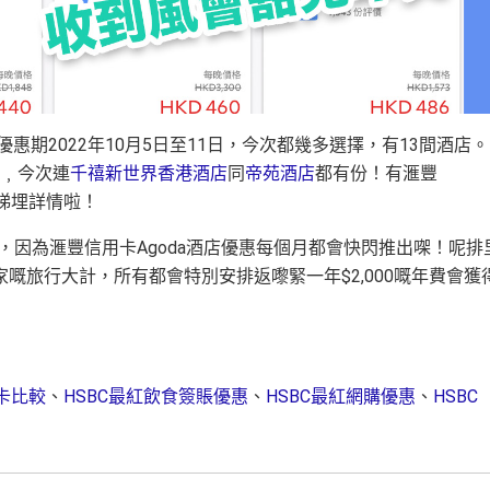
優惠期2022年10月5日至11日，今次都幾多選擇，有13間酒店
﹐今次連
千禧新世界香港酒店
同
帝苑酒店
都有份！有滙豐
快啲睇埋詳情啦！
，因為滙豐信用卡Agoda酒店優惠每個月都會快閃推出㗎！呢排
嘅旅行大計，所有都會特別安排返嚟緊一年$2,000嘅年費會獲
用卡比較
、
HSBC最紅飲食簽賬優惠
、
HSBC最紅網購優惠
、
HSBC