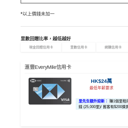
*以上價錢未加一
里數回贈比率，越低越好
現金回贈信用卡
里數信用卡
網購信用卡
滙豐EveryMile信用卡
HK$24萬
最低年薪要求
里先生額外迎新：
賺1個里程
錢 (25,000里)/ 舊客有$200獎賞