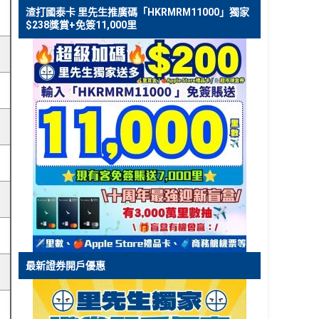
渣打國泰卡 里先生推廣碼「HKRMRM11000」獨家
$238獎賞+免簽11,000里
最新證券開戶優惠