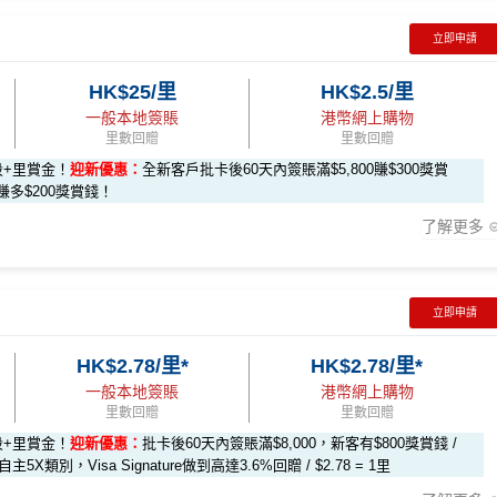
上娛樂平台簽賬高達2.5%回贈，詳情睇返
HSBC EveryMile 信用
立即申請
HK$25/里
HK$2.5/里
一般本地簽賬
港幣網上購物
里數回贈
里數回贈
段+里賞金！
迎新優惠：
全新客戶批卡後60天內簽賬滿$5,800賺$300獎賞
le-apply
多$200獎賞錢！
-form
賺1個里程段+
里賞金
❗️（由里先生派出🎯38新會員額外里賞金
了解更多
rMiles.hk/mmcredit
立即申請
戶簽$2.5萬*
全新客戶簽$8,000*
現有客戶簽$8,000*
HK$2.78/里*
HK$2.78/里*
-form
賺1個里程段+
里賞金
❗️（由里先生派出🎯38新會員額外里賞金
一般本地簽賬
港幣網上購物
里數回贈
里數回贈
50 RC
$800 RC
$200 RC
段+里賞金！
迎新優惠：
批卡後60天內簽賬滿$8,000，新客有$800獎賞錢 /
rMiles.hk/mmcredit
全新信用卡客戶基本迎新
：
類別，Visa Signature做到高達3.6%回贈 / $2.78 = 1里
 RC
$200 RC
不適用