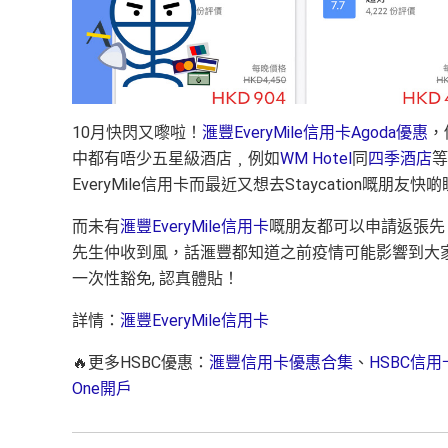
10月快閃又嚟啦！
滙豐EveryMile信用卡
Agoda優惠
，
中都有唔少五星級酒店﹐例如
WM Hotel
同
四季酒店
等
EveryMile信用卡而最近又想去Staycation嘅朋友
而未有
滙豐EveryMile信用卡
嘅朋友都可以申請返張先
先生仲收到風，話滙豐都知道之前疫情可能影響到大家
一次性豁免, 認真體貼！
詳情：
滙豐EveryMile信用卡
🔥更多HSBC優惠：
滙豐信用卡優惠合集
、
HSBC信
One開戶