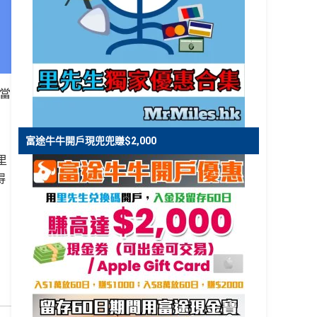
。當
富途牛牛開戶現兜兜賺$2,000
里
得