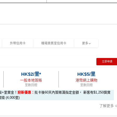
外幣信用卡
機場貴賓室信用卡
更多
立即申請
HK$2/里*
HK$5/里
一般本地簽賬
港幣網上購物
里數回贈
里數回贈
段+里賞金！
迎新優惠：
批卡後60天內簽賬滿指定金額， 新客有$1,250獎賞
錢 (4,000里)
了解更多