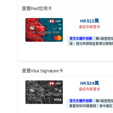
*本地交通出行簽賬、本地咖啡店及輕便美食簽賬及網
滙豐Red信用卡
卡
分析
🎁
迎新禮遇
HK$12萬
最低年薪要求
滙豐EveryMile信用卡迎新
里先生額外迎新：
賺1個里程
滙豐 EveryMile信用卡申請網址
：
MrMiles.hk/hsbc-mi
錢，成功申請現金套現分期再賺
里先生加碼：
申請完填Form
MrMiles.hk/hsbc-em
#）
🎁
迎新禮遇
#每1里賞金 ≈ HK$1，可兌換FPS轉數快回贈！詳情
M
滙豐Visa Signature卡
滙豐 Red Card申請網址
：
MrMiles.hk/hsbc-red-apply
滙豐EveryMile卡迎新優惠
全新客
HK$24萬
里先生加碼：
申請完填Form
MrMiles.hk/hsbc-red
最低年薪要求
#）
HSBC EveryMile卡基本迎新
$1,2
里先生額外迎新：
賺1個里程
#每1里賞金 ≈ HK$1，可兌換FPS轉數快回贈！詳情
M
舊客有$200獎賞錢！食中最紅自主5X
「現金套現」 分期計劃優惠 （≥HK$20,0
$200