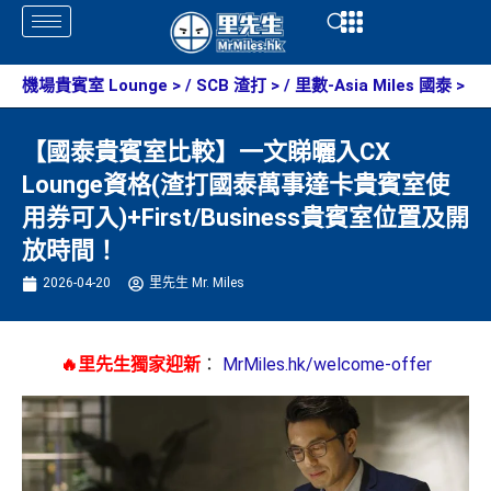
Skip
Open
Open
to
content
機場貴賓室 Lounge
> /
SCB 渣打
> /
里數-Asia Miles 國泰
>
【國泰貴賓室比較】一文睇曬入CX
Lounge資格(渣打國泰萬事達卡貴賓室使
用券可入)+First/Business貴賓室位置及開
放時間！
2026-04-20
里先生 Mr. Miles
🔥里先生獨家迎新
：
MrMiles.hk/welcome-offer