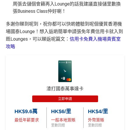
周張去儲個會籍再入Lounge的話我建議直接儲里數換
張Business Class仲好喇！
多謝你睇到呢到，祝你都可以快啲體驗到呢個優質香港機
場國泰Lounge！想入返啲簡單申請張免年費信用卡就入到
既Lounges，可以睇返呢篇文：
信用卡免費入機場貴賓室
攻略
渣打國泰萬事達卡
立即申請
HK$9.6萬
HK$6/里
HK$4/里
最低年薪要求
一般本地簽賬
外幣簽賬
里數回贈
里數回贈