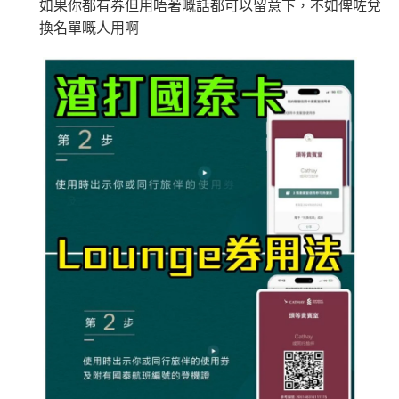
迎新里數：
如果你都有券但用唔著嘅話都可以留意下，不如俾咗兌
K$5,000/ HK$2,000)；
換名單嘅人用啊
渣打信用卡現有客戶**一定要
經里先生指定連結+輸入
簽HK$5,000：賺高達10,000里數(HK$0.5=1里)
🧳 國泰 x Samsonite 20吋限量版行李箱；
里先生推廣碼「HKRMRM11000」
申請渣打國泰Mast
簽HK$40,000：賺高達40,000里數(HK$1=1里)
ercard：
MrMiles.hk/cathay-card-apply
🍽️ LUBUDS 3個月會籍及價值HK$1,000現金券；
簽HK$110,000：
賺高達120,000里數
(HK$0.91=
✅免簽賬迎新：
開卡
加碼
送7,000里數！
💰 不同里數獎賞，
保證最少帶走2,000里
！
1里)
✅申請完填
MrMiles.hk/cathay-card-form
賺多
HK$20
「盲盒」推廣期：2026年7月31日至9月20日 抽獎詳情：
基本里數同埋近新里數存入時間有啲唔同，詳情睇返
渣打
0獎賞+新會員38
里賞金
@
❗️【由里先生派出】
www.sc.com/hk/cxluckydrawr3
條款細則：
https://av.sc.c
Asia Miles迎新
攻略。
om/hk/content/docs/hk-cc-cx-luckydraw-r3-tnc.pdf
C. 《超級10周年限定版》盲盒：
申請連結：
MrMiles.hk/cathay-card-appl
額外里數將會於信用卡獲發出後5個月內加入指定的國
🎁不論全新信用卡客戶*定現有信用卡客戶**推廣期內成功
泰會員賬戶內。
y
申請渣打國泰Mastercard後，即可自動參加盲盒抽獎，並
國泰新會員登記：
MrMiles.hk/new-am
（做咗會員先申
(全新信用卡客戶*經
里先生
指定連結申請+
輸入推廣碼「H
於10月11日或之前獲批卡更保證100%有獎！盲盒獎賞超
請到渣打國泰卡）
KRMRM11000」
免簽賬送多HK$200獎賞+里先生派出38
豐富，有過萬份獎品、 合共3,000萬里數等你抽：
新會員里賞金@+11,000里數
❗️
舊客免簽賬加碼送7,000里❗️
B. 渣打信用卡
現有
客戶：
✈️ 1,000,000里數大獎 (夠換4張歐洲商務艙 及 4張日本
如果用
iPhone/Mac的話會有Adblock
，請你改返啲Settin
商務艙來回機票^^)；
g再申請：
MrMiles.hk/adblock/
)
渣打信用卡現有客戶**一定要
經里先生指定連結+輸入
🍎 超過HK$200萬Apple Gift Card (面值 HK$10,000/ H
申請完填Form賺多HK$200獎賞+新會員38
里先生推廣碼「HKRMRM11000」
申請渣打國泰Mast
K$5,000/ HK$2,000)；