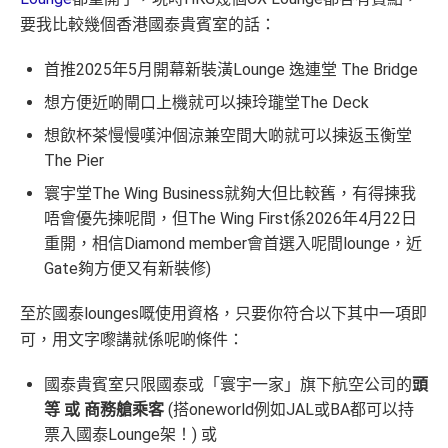
要我比較幾個香港國泰貴賓室的話：
首推2025年5月開幕新裝潢Lounge 逸連堂 The Bridge
想方便近啲閘口上機就可以揀玲瓏堂The Deck
想飲杯茶慢慢嘆沖個涼兼空間大啲就可以揀返玉衡堂
The Pier
寰宇堂The Wing Business就夠大但比較舊，有得揀我
唔會優先揀呢間，但The Wing First係2026年4月22日
重開，相信Diamond member會首選入呢間lounge，近
Gate夠方便又有新裝修)
至於國泰lounges嘅使用資格，只要你符合以下其中一項即
可，用文字嚟講就係呢啲條件：
國泰貴賓室只限國泰或「寰宇一家」旗下航空公司的
頭
等 或 商務艙乘客
(搭oneworld例如JAL或BA都可以持
票入國泰Lounge架！) 或