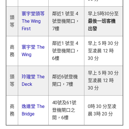
寰宇堂頭等
鄰近1 號至 4
早上5時30分至
頭
The Wing
號登機閘口，
最後一班客機
等
First
7樓
出發
鄰近1 號至 4
早上 5 時 30 分
商
寰宇堂 The
號登機閘口，
至凌晨 12 時
務
Wing
6樓
30 分
早上 5 時 30 分
頭
玲瓏堂 The
鄰近6號登機
至凌晨 12 時
等
Deck
閘口，7樓
30 分
40號及61號
商
逸連堂 The
0時 30 分至凌
登機閘口之
務
Bridge
晨 3時 20 分
間，6樓