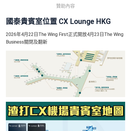
m
贊助內容
💰 不同里數獎賞，
保證最少帶走2,000里
！
一樣食到渣打信用卡優惠及Mastercard優惠
@每1里賞金 ≈ HK$1，可兌換FPS轉數快回贈！詳情
Mr
❎
缺點
「盲盒」推廣期：2026年7月31日至9月20日 抽獎詳情：
國泰貴賓室位置 CX Lounge HKG
Miles.hk/mmcredit
www.sc.com/hk/cxluckydrawr3
條款細則：
https://av.sc.c
✅
優點
om/hk/content/docs/hk-cc-cx-luckydraw-r3-tnc.pdf
2026年4月22日The Wing First正式開放4月23日The Wing
網上ebanking繳費無積分
申請連結：
MrMiles.hk/cathay-card-appl
Business關閉及翻新
y
首年免年費
查看更多信用卡詳情及分析...
簽賬都可以儲會籍！合資格簽賬滿HK$500,000可賺高
(全新信用卡客戶*經
里先生
指定連結申請+
輸入推廣碼「H
達100馬可孛羅會會籍積分 (以簽賬賺取，以前只能夠
KRMRM11000」
免簽賬送多HK$200獎賞+里先生派出38
用飛行嚟賺取)
新會員里賞金@+11,000里數
❗️
舊客免簽賬加碼送7,000里❗️
食肆、酒店及海外簽賬HK$4 = 1里！勁抵無上限賺里
如果用
iPhone/Mac的話會有Adblock
，請你改返啲Settin
數食飯卡！(2024年6月8日起)
g再申請：
MrMiles.hk/adblock/
)
國泰、香港快運合資格簽賬HK$3＝1里
申請完填Form賺多HK$200獎賞+新會員38
換里數免手續費
里賞金@：
MrMiles.hk/cathay-card-for
m
每月簽賬積分自動兌換去AM戶口，免除
信用卡積分換
里數
啱晒唔想煩嘅里友
@每1里賞金 ≈ HK$1，可兌換FPS轉數快回贈！詳情
Mr
一樣食到渣打信用卡優惠及Mastercard優惠