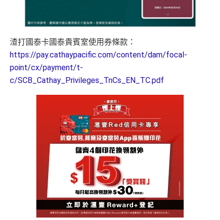
里賞金@：
MrMiles.hk/cathay-card-for
ercard：
MrMiles.hk/cathay-card-apply
🧳 國泰 x Samsonite 20吋限量版行李箱；
m
✅免簽賬迎新：
開卡
加碼
送7,000里數！
🍽️ LUBUDS 3個月會籍及價值HK$1,000現金券；
✅申請完填
MrMiles.hk/cathay-card-form
賺多
HK$20
@每1里賞金 ≈ HK$1，可兌換FPS轉數快回贈！詳情
Mr
渣打國泰卡國泰貴賓室使用券條款：
💰 不同里數獎賞，
保證最少帶走2,000里
！
0獎賞+新會員38
里賞金
@
❗️【由里先生派出】
Miles.hk/mmcredit
https://pay.cathaypacific.com/content/dam/focal-
✅
優點
point/cx/payment/t-
「盲盒」推廣期：2026年7月31日至9月20日 抽獎詳情：
C. 《超級10周年限定版》盲盒：
www.sc.com/hk/cxluckydrawr3
條款細則：
https://av.sc.c
c/SCB_Cathay_Privileges_TnCs_EN_TC.pdf
🎁不論全新信用卡客戶*定現有信用卡客戶**推廣期內成功
om/hk/content/docs/hk-cc-cx-luckydraw-r3-tnc.pdf
首年免年費
申請渣打國泰Mastercard後，即可自動參加盲盒抽獎，並
申請連結：
MrMiles.hk/cathay-card-appl
簽賬都可以儲會籍！合資格簽賬滿HK$500,000可賺高
於10月11日或之前獲批卡更保證100%有獎！盲盒獎賞超
y
達100馬可孛羅會會籍積分 (以簽賬賺取，以前只能夠
豐富，有過萬份獎品、 合共3,000萬里數等你抽：
用飛行嚟賺取)
(全新信用卡客戶*經
里先生
指定連結申請+
輸入推廣碼「H
✈️ 1,000,000里數大獎 (夠換4張歐洲商務艙 及 4張日本
食肆、酒店及海外簽賬HK$4 = 1里！勁抵無上限賺里
KRMRM11000」
免簽賬送多HK$200獎賞+里先生派出38
商務艙來回機票^^)；
數食飯卡！
新會員里賞金@+11,000里數
❗️
舊客免簽賬加碼送7,000里❗️
如果用
iPhone/Mac的話會有Adblock
，請你改返啲Settin
🍎 超過HK$200萬Apple Gift Card (面值 HK$10,000/ H
國泰、香港快運合資格簽賬HK$3＝1里
g再申請：
MrMiles.hk/adblock/
)
K$5,000/ HK$2,000)；
換里數免手續費
🧳 國泰 x Samsonite 20吋限量版行李箱；
申請完填Form賺多HK$200獎賞+新會員38
每月簽賬積分自動兌換去AM戶口，免除
信用卡積分換
里賞金@：
MrMiles.hk/cathay-card-for
🍽️ LUBUDS 3個月會籍及價值HK$1,000現金券；
里數
啱晒唔想煩嘅里友