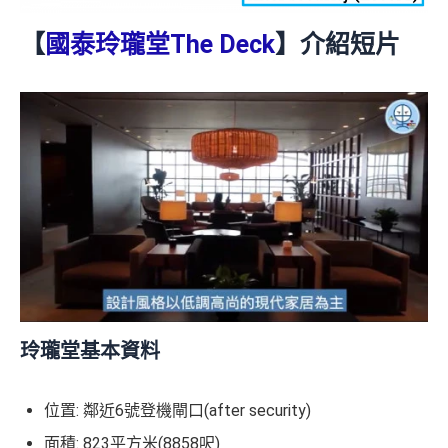
【
國泰玲瓏堂The Deck
】介紹短片
玲瓏堂基本資料
位置: 鄰近6號登機閘口(after security)
面積: 823平方米(8858呎)