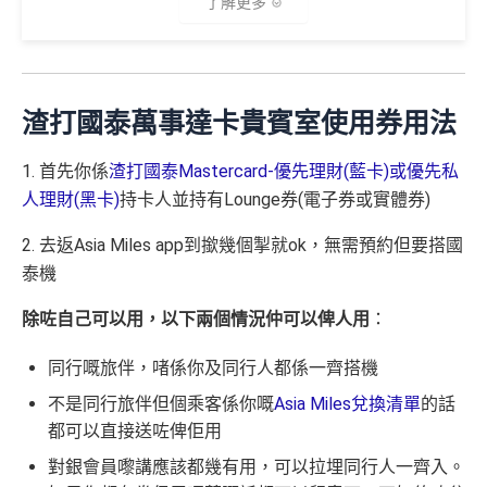
B. 渣打信用卡
現有
客戶：
了解更多
✅成功批卡後首兩個月內，簽滿指定金額可以賺以下
迎新里數：
渣打信用卡現有客戶**一定要
經里先生指定連結+輸入
🎁迎新禮遇
里先生推廣碼「HKRMRM11000」
申請渣打國泰Mast
簽HK$5,000：賺高達10,000里數(HK$0.5=1里)
ercard：
MrMiles.hk/cathay-card-apply
渣打國泰萬事達卡貴賓室使用券用法
A. 渣打信用卡
全新
客戶迎新
簽HK$40,000：賺高達30,000里數(HK$1.33=1
里)
✅免簽賬迎新：
開卡
加碼
送7,000里數！
1. 首先你係
渣打國泰Mastercard-優先理財(藍卡)或優先私
優惠期：2026年8月1日至2026年8月31日
簽HK$110,000：
賺高達100,000里數
(HK$1.1=1
✅申請完填
MrMiles.hk/cathay-card-form
賺多
HK$20
人理財(黑卡)
持卡人並持有Lounge券(電子券或實體券)
里)
0獎賞+新會員38
里賞金
@
❗️【由里先生派出】
✅經里先生指定連結+輸入里先生推廣碼「HKRMRM1
1000」
申請渣打國泰Mastercard：
MrMiles.hk/cathay-
2. 去返Asia Miles app到撳幾個掣就ok，無需預約但要搭國
C. 《超級10周年限定版》盲盒：
基本里數同埋近新里數存入時間有啲唔同，詳情睇返
渣打
card-apply
，成功批卡後，新客免簽賬先送
11,000里數
泰機
Asia Miles迎新
攻略。
❗️
🎁不論全新信用卡客戶*定現有信用卡客戶**推廣期內成功
除咗自己可以用，以下兩個情況仲可以俾人用
：
申請渣打國泰Mastercard後，即可自動參加盲盒抽獎，並
額外里數將會於信用卡獲發出後5個月內加入指定的國
HKRMRM11000
里先生推廣碼：
複製
於10月11日或之前獲批卡更保證100%有獎！盲盒獎賞超
泰會員賬戶內。
同行嘅旅伴，啫係你及同行人都係一齊搭機
豐富，有過萬份獎品、 合共3,000萬里數等你抽：
國泰新會員登記：
MrMiles.hk/new-am
（做咗會員先申
不是同行旅伴但個乘客係你嘅
Asia Miles兌換清單
的話
✅申請完填
MrMiles.hk/cathay-card-form
賺多
HK$20
請到渣打國泰卡）
✈️ 1,000,000里數大獎 (夠換4張歐洲商務艙 及 4張日本
都可以直接送咗俾佢用
0獎賞+新會員38
里賞金
@
❗️【由里先生派出】
商務艙來回機票^^)；
B. 渣打信用卡
現有
客戶：
✅成功批卡後首兩個月內，簽滿指定金額可以賺以下
對銀會員嚟講應該都幾有用，可以拉埋同行人一齊入。
🍎 超過HK$200萬Apple Gift Card (面值 HK$10,000/ H