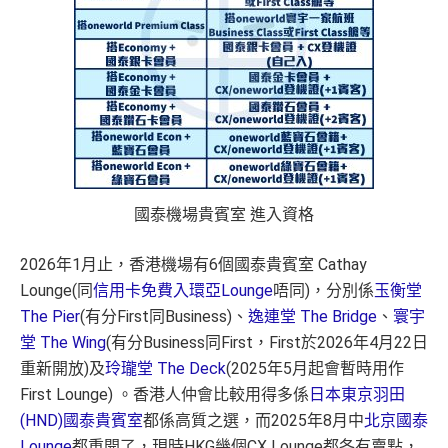
國泰機場貴賓室 進入資格
2026年1月止，香港機場有6個國泰貴賓室 Cathay
Lounge(同
信用卡免費入環亞Lounge
唔同)，分別係
玉衡堂
The Pier
(有分First同Business)、
逸連堂 The Bridge
、
寰宇
堂 The Wing
(有分Business同First，First於2026年4月22日
重新開放)及
玲瓏堂 The Deck
(2025年5月起會暫時用作
First Lounge) 。香港人仲會比較用得多係
日本東京羽田
(HND)國泰貴賓室
都係高質之選，而2025年8月中
北京國泰
Lounge
都重開了，現時HKG幾個CX Lounge都各有賣點，