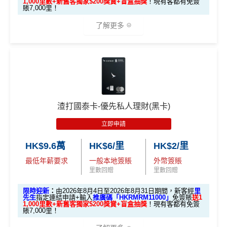
1,000里數+新舊客獨家$200獎賞+盲盒抽獎
！現有客都有免簽
賬7,000里！
✅申請完填
MrMiles.hk/cathay-card-form
賺多
HK$20
0獎賞+新會員38
里賞金
@
❗️【由里先生派出】
了解更多
✅成功批卡後首兩個月內，簽滿指定金額可以賺以下
迎新里數：
🎁迎新禮遇
簽HK$5,000：賺高達10,000里數(HK$0.5=1里)
A. 渣打信用卡
全新
客戶迎新
簽HK$40,000：賺高達20,000里數(HK$2=1里)
簽HK$110,000：
賺高達40,000里數
(HK$2.75=1
渣打國泰卡-優先私人理財(黑卡)
優惠期：2026年8月1日至2026年8月31日
里)
立即申請
✅經里先生指定連結+輸入里先生推廣碼「HKRMRM1
基本里數同埋近新里數存入時間有啲唔同，詳情睇返
渣打
1000」
申請渣打國泰Mastercard：
MrMiles.hk/cathay-
Asia Miles迎新
攻略。
HK$9.6萬
HK$6/里
HK$2/里
card-apply
，成功批卡後，新客免簽賬先送
11,000里數
最低年薪要求
一般本地簽賬
外幣簽賬
❗️
額外里數將會於信用卡獲發出後5個月內加入指定的國
里數回贈
里數回贈
泰會員賬戶內。
HKRMRM11000
里先生推廣碼：
複製
限時迎新
：
由2026年8月4日至2026年8月31日期間，新客經
里
國泰新會員登記：
MrMiles.hk/new-am
（做咗會員先申
先生
指定連結申請+輸入
推廣碼「HKRMRM11000」
免簽賬
送1
1,000里數+新舊客獨家$200獎賞+盲盒抽獎
！現有客都有免簽
請到渣打國泰卡）
賬7,000里！
✅申請完填
MrMiles.hk/cathay-card-form
賺多
HK$20
0獎賞+新會員38
里賞金
@
❗️【由里先生派出】