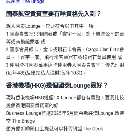
逸連堂 The Bridge
國泰航空貴賓室要有咩資格先入到？
想入國泰Lounge，只要符合以下其中一項:
1.國泰貴賓室只限國泰或「寰宇一家」旗下航空公司的頭
等或商務艙乘客 或
2.國泰會員銀卡、金卡或鑽石卡會員、Cargo Clan Elite會
員、「寰宇一家」飛行常客藍寶石或綠寶石會員使用 或
3.使用渣打國泰萬事達卡使用券入國泰貴賓室：優先理財
(每年4次)及優先私人理財(每年10次)。
香港機場(HKG)邊個國泰Lounge最好？
現時香港機場HKG幾個CX Lounge都各有賣點，要我比較
幾個香港國泰貴賓室的話：
Business Lounge首選2025年5月開幕新裝潢Lounge 逸連
堂 The Bridge
想方便近啲閘口上機就可以揀玲瓏堂The Deck