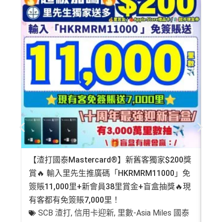
【渣打國泰Mastercard®】新舊客獨家$200獎
AE
賞🔥 輸入里先生推廣碼「HKRMRM11000」免
登記
簽賬11,000里+新會員38里賞金+盲盒抽獎🔥現
萬高
有客都有免簽賬7,000里！
有
SCB 渣打
,
信用卡迎新
,
里數-Asia Miles 國泰
+