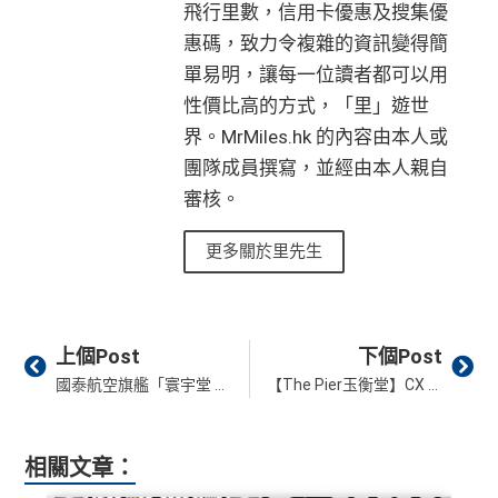
飛行里數，信用卡優惠及搜集優
惠碼，致力令複雜的資訊變得簡
單易明，讓每一位讀者都可以用
性價比高的方式，「里」遊世
界。MrMiles.hk 的內容由本人或
團隊成員撰寫，並經由本人親自
審核。
更多關於里先生
Prev
Ne
上個Post
下個Post
國泰航空旗艦「寰宇堂 The Wing」頭等貴賓室重開！入 Lounge 必做的 3 大極致體驗
【The Pier玉衡堂】CX First Class Lounge 國泰香港機場頭等貴賓室體驗(附The Pier Business短片)
相關文章：