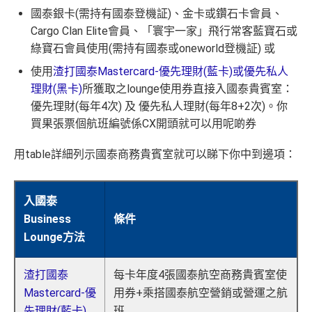
國泰銀卡(需持有國泰登機証)、金卡或鑽石卡會員、
Cargo Clan Elite會員、「寰宇一家」飛行常客藍寶石或
綠寶石會員使用(需持有國泰或oneworld登機証) 或
使用
渣打國泰Mastercard-優先理財(藍卡)或優先私人
理財(黑卡)
所獲取之lounge使用券直接入國泰貴賓室：
優先理財(每年4次) 及 優先私人理財(每年8+2次)。你
買果張票個航班編號係CX開頭就可以用呢啲券
用table詳細列示國泰商務貴賓室就可以睇下你中到邊項：
入國泰
Business
條件
Lounge方法
渣打國泰
每卡年度4張國泰航空商務貴賓室使
Mastercard-優
用券+乘搭國泰航空營銷或營運之航
先理財(藍卡)
班