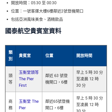
開放時間：05:30 至 00:30
位置：一號客運大樓6樓鄰近2號登機閘口
包括亞洲風味美食、酒精飲品
國泰航空貴賓室資料
類
貴賓室
位置
開放時間
別
玉衡堂頭等
早上 5 時 30 分
頭
鄰近 63 號登
The Pier
至凌晨 12 時
等
機閘口，6樓
First
30 分
早上 5 時 30 分
商
玉衡堂 The
鄰近65號登機
至凌晨 12 時
務
Pier
閘口，6樓
30 分