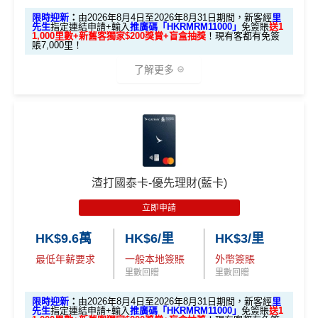
限時迎新
：
由2026年8月4日至2026年8月31日期間，新客經
里
先生
指定連結申請+輸入
推廣碼「HKRMRM11000」
免簽賬
送1
1,000里數+新舊客獨家$200獎賞+盲盒抽獎
！現有客都有免簽
賬7,000里！
了解更多
🎁迎新禮遇
A. 渣打信用卡
全新
客戶迎新
渣打國泰卡-優先理財(藍卡)
優惠期：2026年8月4日至2026年8月31日
立即申請
✅經里先生指定連結+輸入里先生推廣碼「HKRMRM1
1000」
申請渣打國泰Mastercard：
MrMiles.hk/cathay-
HK$9.6萬
HK$6/里
HK$3/里
card-apply
，成功批卡後，新客免簽賬先送
11,000里數
最低年薪要求
一般本地簽賬
外幣簽賬
❗️
里數回贈
里數回贈
HKRMRM11000
里先生推廣碼：
複製
限時迎新
：
由2026年8月4日至2026年8月31日期間，新客經
里
先生
指定連結申請+輸入
推廣碼「HKRMRM11000」
免簽賬
送1