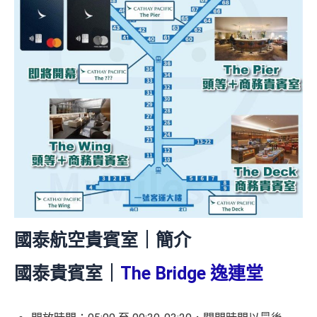
Miles.hk/mmcredit
✅
優點
❎
缺點
首年免年費
網上ebanking繳費無積分
簽賬都可以儲會籍！合資格簽賬滿HK$500,000可賺高
達100馬可孛羅會會籍積分 (以簽賬賺取，以前只能夠
查看更多信用卡詳情及分析...
用飛行嚟賺取)
食肆、酒店及海外簽賬HK$4 = 1里！勁抵無上限賺里
數食飯卡！(2024年6月8日起)
國泰、香港快運合資格簽賬HK$3＝1里
換里數免手續費
每月簽賬積分自動兌換去AM戶口，免除
信用卡積分換
國泰航空貴賓室｜簡介
里數
啱晒唔想煩嘅里友
一樣食到渣打信用卡優惠及Mastercard優惠
國泰貴賓室
｜
The Bridge 逸連堂
❎
缺點