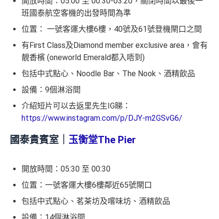
開放時間：05:00 至 00:30-03:20，關閉時間以最後一
班國泰航空客機的出發時間為準
網上ebanking繳費無積分
位置： 一號客運大樓6樓，40號及61號登機閘口之間
查看更多信用卡詳情及分析...
有First Class及Diamond member exclusive area，會有
靚香檳 (oneworld Emerald都入唔到)
包括中式點心、Noodle Bar、The Nook、酒精飲品
設備：9個淋浴間
介紹短片可以去返里先生IG睇：
https://www.instagram.com/p/DJY-m2GSvG6/
國泰貴賓室｜
玉衡堂The Pier
開放時間：05:30 至 00:30
位置：一號客運大樓6樓鄰近65號閘口
包括中式點心、茗茶坊及嚐味坊、酒精飲品
設備：14個淋浴間