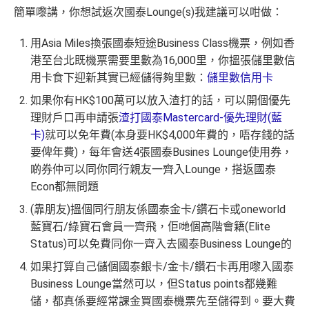
簡單嚟講，你想試返次國泰Lounge(s)我建議可以咁做：
用Asia Miles換張國泰短途Business Class機票，例如香
港至台北既機票需要里數為16,000里，你搵張儲里數信
用卡食下迎新其實已經儲得夠里數：
儲里數信用卡
如果你有HK$100萬可以放入渣打的話，可以開個優先
理財戶口再申請張
渣打國泰Mastercard-優先理財(藍
卡)
就可以免年費(本身要HK$4,000年費的，唔存錢的話
要俾年費)，每年會送4張國泰Busines Lounge使用券，
啲券仲可以同你同行親友一齊入Lounge，搭返國泰
Econ都無問題
(靠朋友)搵個同行朋友係國泰金卡/鑽石卡或oneworld
藍寶石/綠寶石會員一齊飛，佢哋個高階會籍(Elite
Status)可以免費同你一齊入去國泰Business Lounge的
如果打算自己儲個國泰銀卡/金卡/鑽石卡再用嚟入國泰
Business Lounge當然可以，但Status points都幾難
儲，都真係要經常課金買國泰機票先至儲得到。要大費