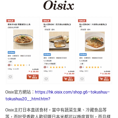
無得換里數
積分每年續期月計有效期24個月
日常簽賬回贈0.4%，唔算太吸引
^「恒生MMPOWER World Mastercard 5% +FUN Dollar
s」受有關條款及細則約束，詳情請瀏覽
www.hangseng.c
om/content/dam/hase/rwd/personal/cards/pdfs/everyday_
tnc_cn.pdf
優惠受條款及細則約束，詳情請瀏覽恒生官網
查看更多信用卡詳情及分析...
Oisix官方網站：
https://hk.oisix.com/shop.g6–tokushuu–
tokushuu20__html.htm?
Oisix主打日本直送食材，當中有蔬菜生果、冷藏食品等
等，而好受香歡人歡迎嘅日本米都可以喺度買到，而且樣