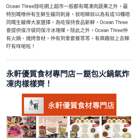
Ocean Three除咗網上超市一般都有嘅凍肉蔬果之外，最
特別嘅喺仲有生鮮生蠔同刺身，就咁睇就以為有成10種唔
同嘅生蠔俾大家選擇，為咗保持食品新鮮，Ocean Three
會提供保冷袋同保冷冰塊㗎。除此之外，Ocean Three仲
有火鍋、燒烤食材，仲有到會套餐等等，有興趣就上去睇
吓有咩啱啦！
永軒優質食材專門店－餸包火鍋氣炸
凍肉樣樣齊！