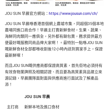
送額外1,000里賞金/HK$1,000🍎Apple Gift Car
直接轉換為里數或喺
e-Shop
換禮品／coupon
d/超市禮券 (3揀1)
每月結單週期首HK$10,000網上繳費有0.4%回贈，市
JOU SUN 早晨官方網站：
https://www.jousun.com/ch/
現有信用卡客戶批卡後30日內簽夠HK$100，送
面上絕大部份銀行已沒有相關回贈
額外500里賞金/HK$500🍎Apple Gift Card/超
JOU SUN 早晨喺香港首個網上農墟市集，同超個35個本地
直接
轉換「獎賞錢」至里數戶口
免手續費
市禮券(3揀1)
農場同進口商合作！早晨主打賣新鮮食材，生果、蔬果、
立即申請！
→
MrMiles.hk/mpower-apply
❎
缺點
海鮮同肉類同一應俱全，另外都有餸包賣，務求提供最方
📝迎新表格：
MrMiles.hk/mpower-form
便最好嘅服務同商品俾大家啊！。最特別一點喺JOU SUN
嘅新鮮食材全部都喺收割後12小時內送到買家手上，保證
申請後記得盡快填form先有額外獎賞㗎！
獎賞錢有效期於簽賬後最多2年，最少1年(按簽賬年度
最新鮮㗎！
計算)
*每1
里賞金
≈ HK$1，可兌換FPS轉數快回贈！
***2026年
4月17日或之前申請，填表呢邊
：
https://forms.gle/rPueeq
而且JOU SUN嘅供應商都保證高質素，首先佢地必須持有
查看更多信用卡詳情及分析...
aPvoCRjPBh9
基本迎新：
有效食物業牌照及相關認證、而且要為高質素貨品建立來
源記錄，早晨團隊面對面與供應商進行面試及了解產品
推廣期：2026年1月1日至12月31日
添！
迎新優惠：批卡後60日內累積簽賬滿HK$5,000，新客
戶即可享
$700
+FUN Dollars
！
JOU SUN 早晨
迎舊優惠：現有恒生卡客戶都有
$300 +FUN Dollars
！
主打商
新鮮本地及進口食材
全日制大學/大專學生於批卡後首60日內累積簽賬滿HK