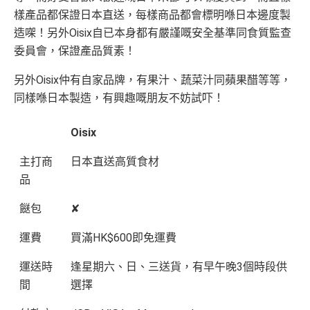
樣產品都保證日本直送，每樣商品都會標明喺日本邊度製
造㗎！另外Oisix自已本身都有嚴謹嘅安全基準同食質監查
委員會，保證產品質素！
另外Oisix仲有自家品牌，有果汁、蔬菜汁同蘋果醋等等，
同樣喺日本製造，有興趣嘅朋友不妨試吓！
Oisix
主打商
日本直送高質食材
品
餸包
✘
運費
買滿HK$600即免運費
運送時
逢星期六、日、三送貨，有早午晚3個時段供
間
選擇