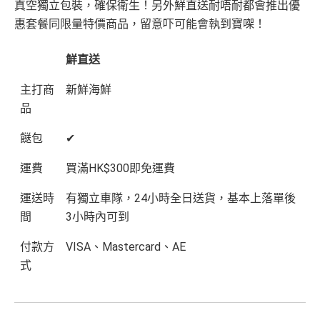
真空獨立包裝，確保衛生！另外鮮直送耐唔耐都會推出優
惠套餐同限量特價商品，留意吓可能會執到寶㗎！
鮮直送
主打商
新鮮海鮮
品
餸包
✔
運費
買滿HK$300即免運費
運送時
有獨立車隊，24小時全日送貨，基本上落單後
間
3小時內可到
付款方
VISA、Mastercard、AE
式