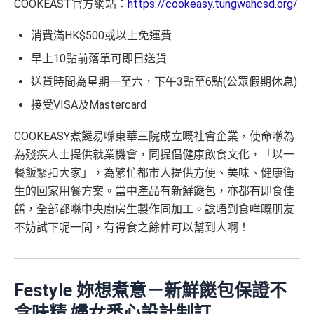
COOKEAST官方網站：
https://cookeasy.tungwahcsd.org/
消費滿HK$500或以上免運費
早上10點前落單可即日送貨
送貨時間為星期一至六，下午3點至6點(公眾假期休息)
接受VISA及Mastercard
COOKEASY煮餸易喺東華三院成立嘅社會企業，使命喺為
為殘疾人士提供就業機會，同提倡健康飲食文化，「以一
餐飯緊扣大家」，為繁忙都市人提供方便、美味、健康衛
生的回家用餐方案。當中產品有新鮮餸包，亦都有即食佳
餚，全部都喺中央廚房生製作同加工。諗唔到食咩嘅朋友
不妨試下呢一間，有得食之餘仲可以幫到人啊！
Festyle 妳想煮意－新鮮餸包保證不
含味精 婦女悉心設計制訂