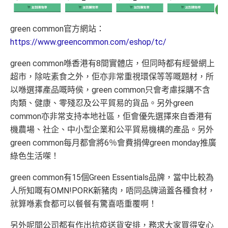
green common官方網站：
https://www.greencommon.com/eshop/tc/
green common喺香港有8間實體店，但同時都有經營網上
超市，除咗素食之外，佢亦非常重視環保等等嘅題材，所
以喺選擇產品嘅時侯，green common只會考慮採購不含
肉類、健康、零殘忍及公平貿易的貨品。另外green
common亦非常支持本地社區，佢會優先選擇來自香港有
機農場、社企、中小型企業和公平貿易機構的產品。另外
green common每月都會將6％會費捐俾green monday推廣
綠色生活㗎！
green common有15個Green Essentials品牌，當中比較為
人所知嘅有OMN!PORK新豬肉，唔同品牌涵蓋各種食材，
就算喺素食都可以餐餐有驚喜唔重覆啊！
另外呢間公司都有作出抗疫送貨安排，務求大家買得安心