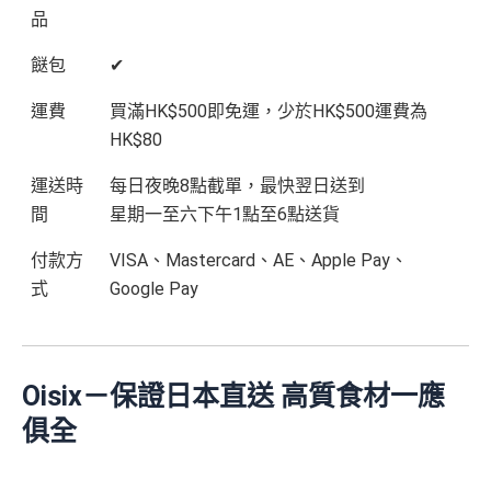
品
$2,000都有迎新優惠！
海外外幣簽賬可享高達
6% +FUN Dollars回贈
、網上零
餸包
✔
售簽賬可享高達
5% +FUN Dollars回贈
、自選簽賬類別
運費
買滿HK$500即免運，少於HK$500運費為
簽賬可享高達
1% +FUN Dollars回贈
，每月額外回贈上
限$500 +FUN Dollars！^
HK$80
運送時
每日夜晚8點截單，最快翌日送到
✅
優點
間
星期一至六下午1點至6點送貨
永久免年費
付款方
VISA、Mastercard、AE、Apple Pay、
入息要求親民，
學生都申請得！
式
Google Pay
網購及指定商戶、網上娛樂及網上服飾
簽賬可享高達
8% +FUN Dollars
其他網購享高達
5% +FUN Dollars
Oisix－保證日本直送 高質食材一應
外幣簽賬享高達
4% +FUN Dollars
俱全
❎
缺點