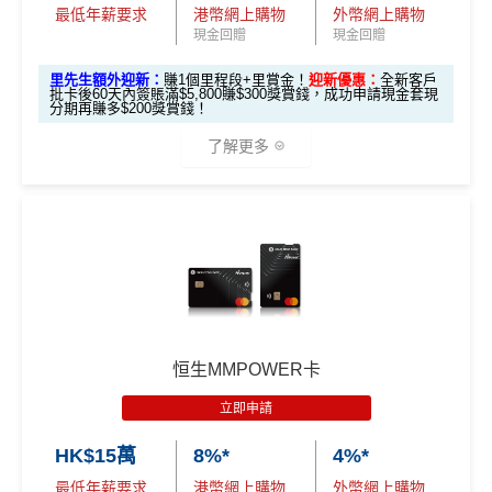
最低年薪要求
港幣網上購物
外幣網上購物
現金回贈
現金回贈
里先生額外迎新：
賺1個里程段+里賞金！
迎新優惠：
全新客戶
批卡後60天內簽賬滿$5,800賺$300獎賞錢，成功申請現金套現
分期再賺多$200獎賞錢！
了解更多
🎁
迎新禮遇
滙豐 Red Card申請網址
：
MrMiles.hk/hsbc-red-apply
里先生加碼：
申請完填Form
MrMiles.hk/hsbc-red-for
m
賺1個里程段+
里賞金
❗️（由里先生派出🎯38新會員額
外里賞金#）
恒生MMPOWER卡
#每1里賞金 ≈ HK$1，可兌換FPS轉數快回贈！詳情
MrMil
立即申請
es.hk/mmcredit
全新信用卡客戶基本迎新
：
HK$15萬
8%*
4%*
累積合資格簽賬滿HK$5,800 ：
最低年薪要求
港幣網上購物
外幣網上購物