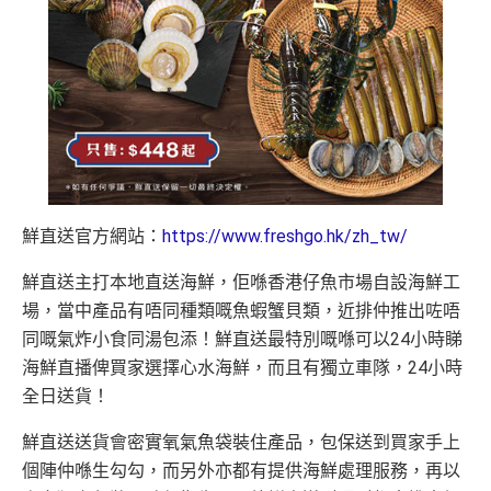
鮮直送官方網站：
https://www.freshgo.hk/zh_tw/
鮮直送主打本地直送海鮮，佢喺香港仔魚市場自設海鮮工
場，當中產品有唔同種類嘅魚蝦蟹貝類，近排仲推出咗唔
同嘅氣炸小食同湯包添！鮮直送最特別嘅喺可以24小時睇
海鮮直播俾買家選擇心水海鮮，而且有獨立車隊，24小時
全日送貨！
鮮直送送貨會密實氧氣魚袋裝住產品，包保送到買家手上
個陣仲喺生勾勾，而另外亦都有提供海鮮處理服務，再以