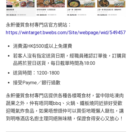
永軒優質食材專門店官方網站：
https://wintarget.bwebs.com/Site/webpage/wid/549457
消費滿HK$500或以上免運費
若客人沒有指定送貨日期，經職員確認訂單後，訂購貨
品將於翌日送貨，每日截單時間為18:00
送貨時間：1200-1800
接受Payme／銀行過數
永軒優質食材專門店提供各種各樣嘅食材，當中除咗凍肉
蔬果之外，仲有唔同嘅bbq、火鍋、鐵板燒同近排好受歡
迎嘅氣炸食品，如果唔想煩仲可以買佢地嘅懶人餸包，講
到明喺酒店名廚主理同絕無味精，保證食得安心又放心！