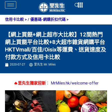
Skip
Open
Open
to
content
信用卡比較
> /
優惠碼-網購折扣代碼
>
【網上買餸+網上超市大比較】12間熱門
網上買餸平台比較+8大超市雜貨網購平台
HKTVmall/百佳/Oisix等運費、送貨速度及
付款方式及信用卡比較
2020-07-27
里先生 Mr. Miles
🔥里先生獨家迎新
：
MrMiles.hk/welcome-offer