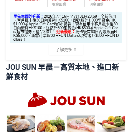
現金回贈
現金回贈
基本迎新賺
$300
「獎賞錢」
啟動新卡後再成功申請「現金套現」分期計劃，獲批
里先生額外迎新：
2026年7月16日至7月31日23:59，全新信用
卡客戶批卡後30日內簽夠HK$100，即送額外1,000里賞金/HK
金額達港幣20,000元或以上，並選擇12個月或以上還
$1,000🍎Apple Gift Card/超市禮券！現有信用卡客戶批卡後30
日內簽夠HK$100，送額外500里賞金/HK$500🍎Apple Gift Car
款期，享
$200
「獎賞錢」（相等於2,000里）
d/超市禮券。禮品3揀1！
迎新優惠：
批卡後首60日內簽賬滿H
K$5,000，新客可享$700 +FUN Dollars/現有客戶$300 +FUN D
加總以上，迎新合共賺
高達$500
「獎賞錢」(相等於5,0
ollars！
00里數)
了解更多
不可獲享迎新
：於合資格信用卡批核日起計之過去12個月
JOU SUN 早晨－高質本地、進口新
內曾取消任何滙豐個人信用卡基本卡。 迎新條款：
滙豐迎
（由2023年7月22日開始，恒生MMPOWER World Mast
新條款
鮮食材
ercard可以
用+Fun Dollars找卡數
！）
✅
優點
🎁
迎新禮遇
限時加碼迎新：
永久免年費
簡化回贈方式，無需登記，無最低簽賬要求，網上簽
推廣期：2026年7月16日至7月31日23:59
賬4%回贈！指定商戶 8% 回贈！
經里先生申請恒生MMPOWER World Mastercard
夠彈性，以
「獎賞錢」RC
形式存入，可以配合HSBC
全新信用卡客戶*批卡後30日內簽夠HK$100，
Reward+ App「賞付款」功能抵扣簽賬交易，亦可以