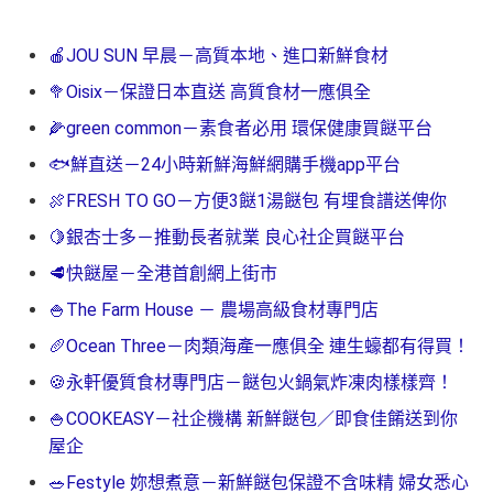
🍎JOU SUN 早晨－高質本地、進口新鮮食材
🥦Oisix－保證日本直送 高質食材一應俱全
🌽green common－素食者必用 環保健康買餸平台
🐟鮮直送－24小時新鮮海鮮網購手機app平台
🍖FRESH TO GO－方便3餸1湯餸包 有埋食譜送俾你
🍋銀杏士多－推動長者就業 良心社企買餸平台
🥩快餸屋－全港首創網上街市
🍚The Farm House － 農場高級食材專門店
🥖Ocean Three－肉類海產一應俱全 連生蠔都有得買！
🍪永軒優質食材專門店－餸包火鍋氣炸凍肉樣樣齊！
🍚COOKEASY－社企機構 新鮮餸包／即食佳餚送到你
屋企
🥗Festyle 妳想煮意－新鮮餸包保證不含味精 婦女悉心