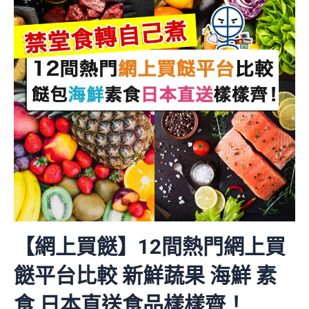
【網上買餸】12間熱門網上買
餸平台比較 新鮮蔬果 海鮮 素
食 日本直送食品樣樣齊！