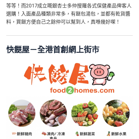
等等！而2017成立嘅銀杏士多仲搜羅各式保健產品俾客人
選購！入面產品種類非常多，有餸包湯包，並都有乾貨醬
料，買餸方便自己之餘仲可以幫到人，真喺幾好㗎！
快餸屋－全港首創網上街市