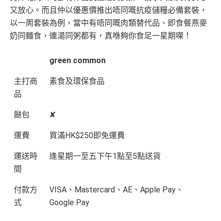
又放心。而且仲以優惠價推出唔同嘅抗疫儲糧必備套裝，
以一周套裝為例，當中有唔同嘅肉類替代品、即食餐燕麥
奶同麵食，連湯同粥都有，真喺夠你食足一星期㗎！
green common
主打商
素食及環保食品
品
餸包
✘
運費
買滿HK$250即免運費
運送時
逢星期一至五下午1點至5點送貨
間
付款方
VISA、Mastercard、AE、Apple Pay、
式
Google Pay