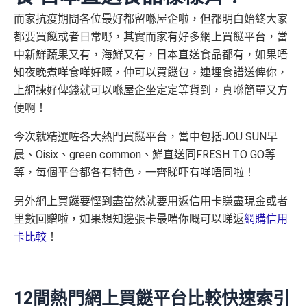
而家抗疫期間各位最好都留喺屋企啦，但都明白始終大家
都要買餸或者日常嘢，其實而家有好多網上買餸平台，當
中新鮮蔬果又有，海鮮又有，日本直送食品都有，如果唔
知夜晚煮咩食咩好嘅，仲可以買餸包，連埋食譜送俾你，
上網揀好俾錢就可以喺屋企坐定定等貨到，真喺簡單又方
便啊！
今次就精選咗各大熱門買餸平台，當中包括JOU SUN早
晨、Oisix、green common、鮮直送同FRESH TO GO等
等，每個平台都各有特色，一齊睇吓有咩唔同啦！
另外網上買餸要慳到盡當然就要用返信用卡賺盡現金或者
里數回贈啦，如果想知邊張卡最啱你嘅可以睇返
網購信用
卡比較
！
12間熱門網上買餸平台比較快速索引