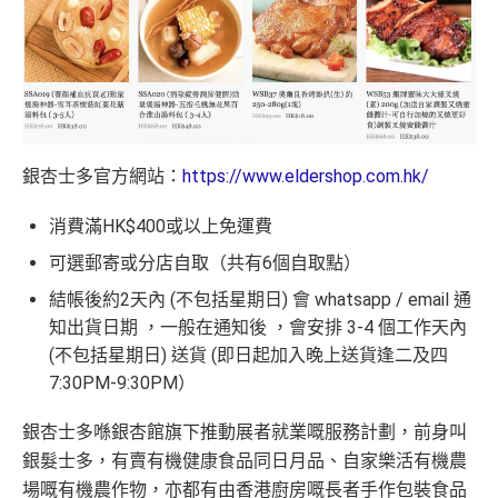
銀杏士多官方網站：
https://www.eldershop.com.hk/
消費滿HK$400或以上免運費
可選郵寄或分店自取（共有6個自取點）
結帳後約2天內 (不包括星期日) 會 whatsapp / email 通
知出貨日期 ，一般在通知後 ，會安排 3-4 個工作天內
(不包括星期日) 送貨 (即日起加入晚上送貨逢二及四
7:30PM-9:30PM）
​銀杏士多喺銀杏館旗下推動展者就業嘅服務計劃，前身叫
銀髮士多，有賣有機健康食品同日月品、自家樂活有機農
場嘅有機農作物，亦都有由香港廚房嘅長者手作包裝食品