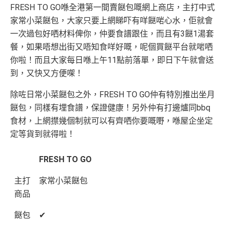
FRESH TO GO喺全港第一間賣餸包嘅網上商店，主打中式
家常小菜餸包，大家只要上網睇吓有咩餸啱心水，佢就會
一次過包好哂材料俾你，仲要食譜跟住，而且有3餸1湯套
餐，如果唔想出街又唔知食咩好嘅，呢個買餸平台就啱哂
你啦！而且大家每日喺上午11點前落單，即日下午就會送
到，又快又方便㗎！
除咗日常小菜餸包之外，FRESH TO GO仲有特別推出坐月
餸包，同樣有埋食譜，保證健康！另外仲有打邊爐同bbq
食材，上網㩒幾個制就可以有齊哂你要嘅嘢，喺屋企坐定
定等貨到就得啦！
FRESH TO GO
主打
家常小菜餸包
商品
餸包
✔