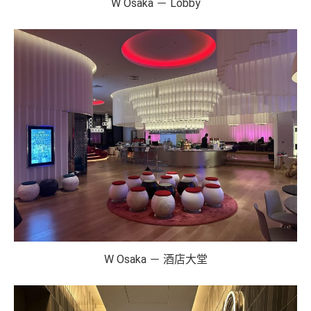
W Osaka － Lobby
W Osaka － 酒店大堂