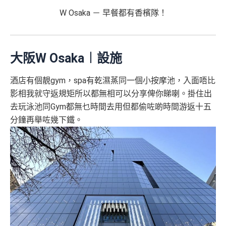
W Osaka － 早餐都有香檳隊！
大阪W Osaka︱
設施
酒店有個靚gym，spa有乾濕蒸同一個小按摩池，入面唔比
影相我就守返規矩所以都無相可以分享俾你睇喇。掛住出
去玩泳池同Gym都無乜時間去用但都偷咗啲時間游返十五
分鐘再舉咗幾下鐵。