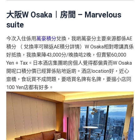
大阪W Osaka︱
房間 – Marvelous
suite
今次入住係用
萬豪積分
兌換，我啲萬豪分主要來源都係AE
積分 （ 兌換率可睇返AE積分詳情）W Osaka相對嚟講真係
好抵換，我換果陣43,000分/晚換咗2晚，但賣緊60,000
Yen + Tax。日本酒店集團啲房個人覺得都偏貴而W Osaka
開呢口積分價已經算係貼地返啲。酒店location好，近心
齋橋，食玩買不成問題，要唔買名牌有名牌，要搵小店同
100 Yen店都有好多。