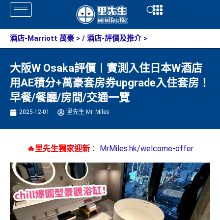
Skip
Open
Open
to
content
酒店-Marriott 萬豪
> /
酒店-評價及推介
>
大阪W Osaka評價︱實測入住日本W酒店
用AE積分+萬豪套房券upgrade入住套房！
早餐/餐廳/房間/交通一覽
2025-12-01
里先生 Mr. Miles
🔥里先生獨家迎新
：
MrMiles.hk/welcome-offer