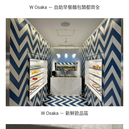
W Osaka － 自助早餐麵包類都齊全
W Osaka － 新鮮飲品區