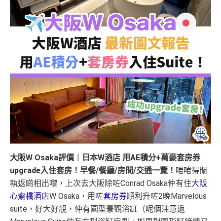
大阪W Osaka評價︱日本W酒店 用AE積分+萬豪套房券
upgrade入住套房！早餐/餐廳/房間/交通一覽！
啱啱得閒
執返啲相出嚟，上次去大阪除咗Conrad Osaka仲有住
大阪
心齋橋酒店
W Osaka，用咗
套房券
順利升咗2晚Marvelous
suite，好大好靚，仲有圓型景觀浴缸（呢個注意返