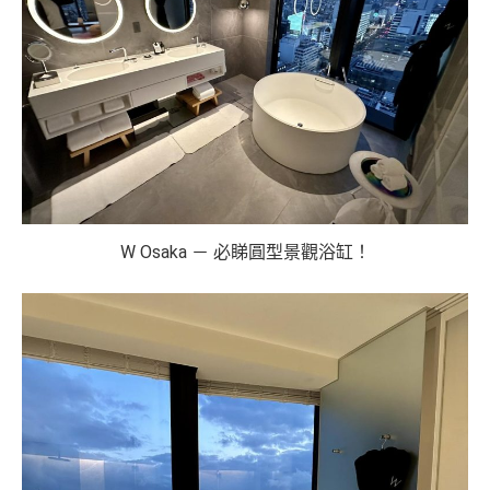
W Osaka － 必睇圓型景觀浴缸！