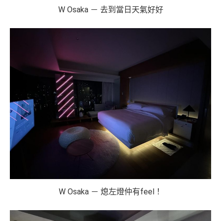
W Osaka － 去到當日天氣好好
W Osaka － 熄左燈仲有feel！