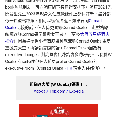
Marvelous Suite仲有方型浴缸房型，如果對圓形缸鐘情又
book咗嘅朋友，可向酒店問下有無得安排下）
酒店2021先
開幕里先生2023年親身入住感覺硬件上都仲好新，設計都
係一貫型格路線，相可以慢慢睇返。
如果要同
Conrad
Osaka
比較的話，個人係更喜歡Conrad Osaka，走型格路
線嘅W無Conrad果份細緻奢華感。（更多
大阪五星級酒店
推介
）因為棟樓係小型商廈果種就無咗Conrad Osaka 果隻
震撼式大堂。再講論實際的話，Conrad Osaka因為有
executive lounge，對高階會員嚟講會多啲嘢玩。即使係W
Osaka 有suite住但個人係更prefer Conrad Osaka的
executive room
（Conrad Osaka
FHR
現金入住都值）。
即睇W大阪 (W Osaka)優惠！
→
Agoda
/
Trip.com
/
Expedia