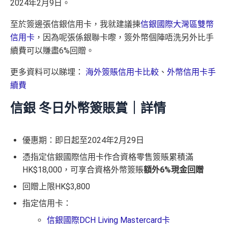
2024年2月9日。
至於簽邊張信銀信用卡，我就建議揀
信銀國際大灣區雙幣
信用卡
，因為呢張係銀聯卡嚟，簽外幣個陣唔洗另外比手
續費可以賺盡6%回贈。
更多資料可以睇埋：
海外簽賬信用卡比較
、
外幣信用卡手
續費
信銀 冬日外幣簽賬賞｜詳情
優惠期：即日起至2024年2月29日
憑指定信銀國際信用卡作合資格零售簽賬累積滿
HK$18,000，可享合資格外幣簽賬
額外6%現金回贈
回贈上限HK$3,800
指定信用卡：
信銀國際DCH Living Mastercard卡