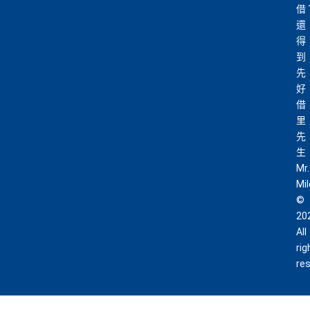
借
還
得
到
先
好
借
里
先
生
Mr.
Mi
©
20
All
rig
re