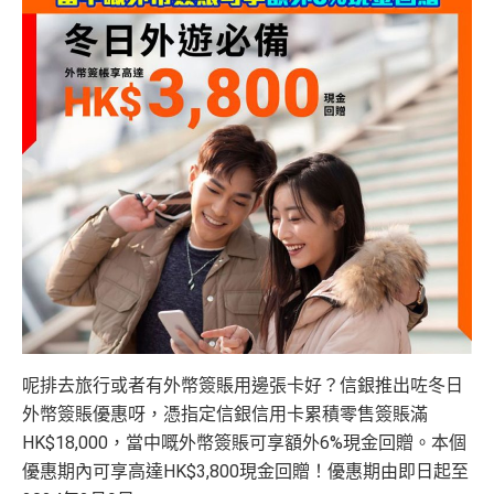
呢排去旅行或者有外幣簽賬用邊張卡好？信銀推出咗冬日
外幣簽賬優惠呀，憑指定信銀信用卡累積零售簽賬滿
HK$18,000，當中嘅外幣簽賬可享額外6%現金回贈。本個
優惠期內可享高達HK$3,800現金回贈！優惠期由即日起至