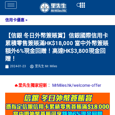
Skip
Open
Open
to
content
信用卡優惠
>
【信銀 冬日外幣簽賬賞】信銀國際信用卡
累積零售簽賬滿HK$18,000 當中外幣簽賬
額外6%現金回贈！高達HK$3,800現金回
贈！
2024-01-23
里先生 Mr. Miles
🔥里先生獨家迎新
：
MrMiles.hk/welcome-offer