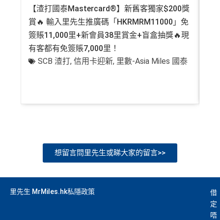
【渣打國泰Mastercard®】新舊客獨家$200獎
AE
賞🔥 輸入里先生推廣碼「HKRMRM11000」免
登記
簽賬11,000里+新會員38里賞金+盲盒抽獎🔥現
萬高
有客都有免簽賬7,000里！
有
SCB 渣打
,
信用卡迎新
,
里數-Asia Miles 國泰
+
想留言問里先生或睇大家的留言>>
里先生 MrMiles.hk私隱政策
借
定
唔