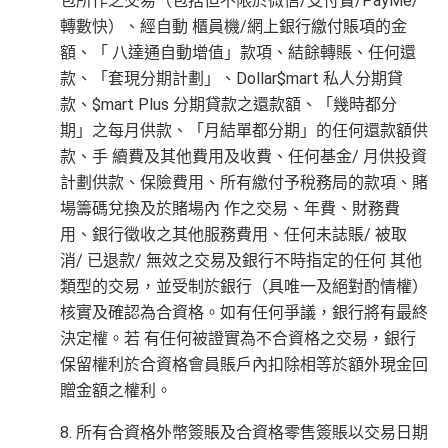
包所作之交易（包括但不限於微信/支付寶/PayMe/
轉數快）、經自動 櫃員機/網上銀行繳付賬項的金
額、「 八達通自動增值」款項、結餘轉賬、任何還
款、「套現分期計劃」、Dollar$mart 私人分期貸
款、$mart Plus 分期貸款之還款額、「幾時都分
期」之每月供款、「月結單都分期」的任何還款額供
款、手 續費及其他費用及收費、任何基金/ 月供投資
計劃供款、保險費用、所有繳付予稅務局的款項、賭
場籌碼兌換及於賭場內 作之交易、年費、財務費
用、銀行徵收之其他服務費用、任何未誌賬/ 被取
消/ 已退款/ 無效之交易及銀行不時指定的任何 其他
類型的交易，並受制於銀行（具唯一及絕對酌情權）
核實及確認為合資格。如有任何爭議，銀行將有最終
決定權。若 有任何被證實為不合資格之交易，銀行
保留權利於合資格會員賬戶內扣除相等於額外現金回
贈金額之權利。
8. 所有合資格外幣簽賬及合資格零售簽賬以交易日期