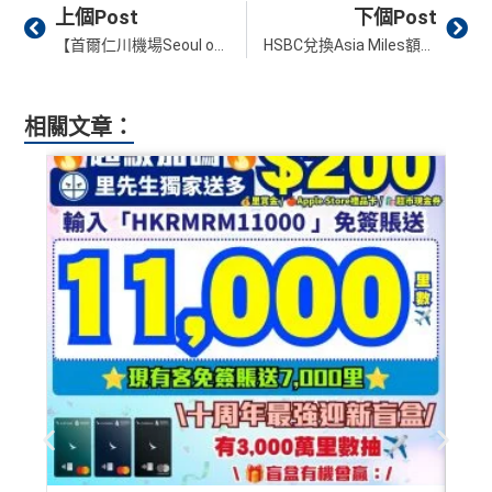
Prev
Ne
上個Post
下個Post
【首爾仁川機場Seoul oneworld Lounge】一文睇晒進入資格、開放時間、位置、寰宇一家貴賓室環境！
HSBC兌換Asia Miles額外10% bonus！現時AM/ Avios / KrisFlyer免手續費！AM即時可以收到Asia Miles里數！
相關文章：