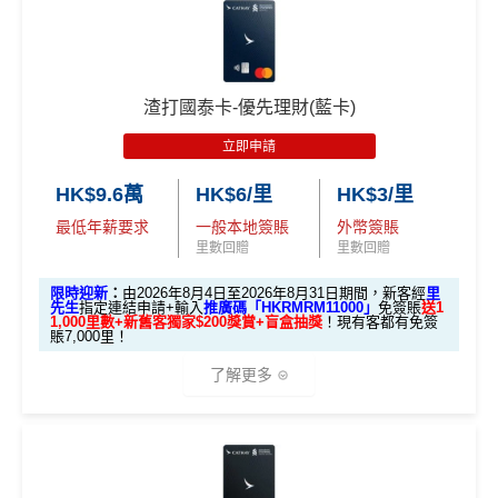
🎁迎新禮遇
A. 渣打信用卡
全新
客戶迎新
渣打國泰卡-優先理財(藍卡)
優惠期：2026年8月4日至2026年8月31日
立即申請
✅經里先生指定連結+輸入里先生推廣碼「HKRMRM1
1000」
申請渣打國泰Mastercard：
MrMiles.hk/cathay-
HK$9.6萬
HK$6/里
HK$3/里
card-apply
，成功批卡後，新客免簽賬先送
11,000里數
最低年薪要求
一般本地簽賬
外幣簽賬
❗️
里數回贈
里數回贈
HKRMRM11000
里先生推廣碼：
複製
限時迎新
：
由2026年8月4日至2026年8月31日期間，新客經
里
先生
指定連結申請+輸入
推廣碼「HKRMRM11000」
免簽賬
送1
1,000里數+新舊客獨家$200獎賞+盲盒抽獎
！現有客都有免簽
賬7,000里！
✅申請完填
MrMiles.hk/cathay-card-form
賺多
HK$20
0獎賞+新會員38
里賞金
@
❗️【由里先生派出】
了解更多
✅成功批卡後首兩個月內，簽滿指定金額可以賺以下
迎新里數：
🎁迎新禮遇
簽HK$5,000：賺高達10,000里數(HK$0.5=1里)
A. 渣打信用卡
全新
客戶迎新