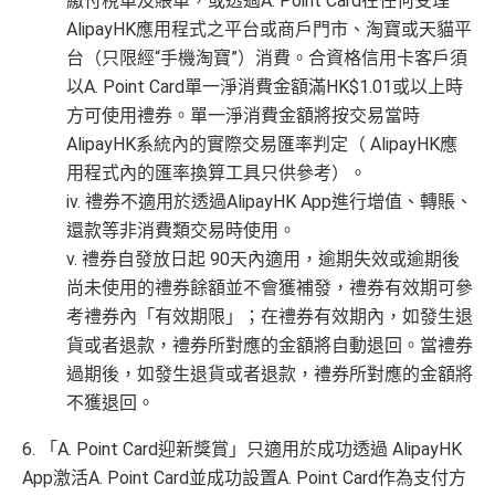
繳付稅單及賬單，或透過A. Point Card在任何受理
AlipayHK應用程式之平台或商戶門市、淘寶或天貓平
台（只限經“手機淘寶”）消費。合資格信用卡客戶須
以A. Point Card單一淨消費金額滿HK$1.01或以上時
方可使用禮券。單一淨消費金額將按交易當時
AlipayHK系統內的實際交易匯率判定（ AlipayHK應
用程式內的匯率換算工具只供參考）。
iv. 禮券不適用於透過AlipayHK App進行增值、轉賬、
還款等非消費類交易時使用。
v. 禮券自發放日起 90天內適用，逾期失效或逾期後
尚未使用的禮券餘額並不會獲補發，禮券有效期可參
考禮券內「有效期限」；在禮券有效期內，如發生退
貨或者退款，禮券所對應的金額將自動退回。當禮券
過期後，如發生退貨或者退款，禮券所對應的金額將
不獲退回。
6. 「A. Point Card迎新獎賞」只適用於成功透過 AlipayHK
App激活A. Point Card並成功設置A. Point Card作為支付方