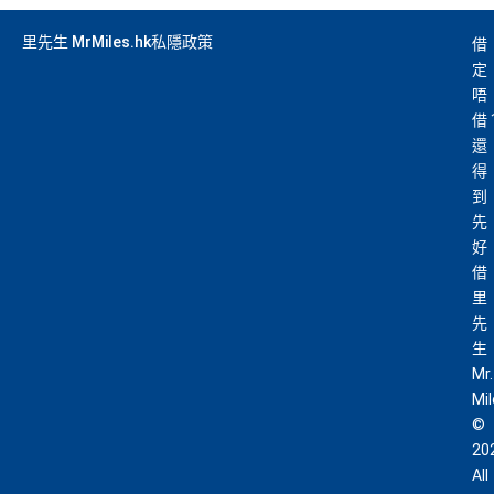
里先生 MrMiles.hk私隱政策
借
定
唔
借
還
得
到
先
好
借
里
先
生
Mr.
Mi
©
20
All