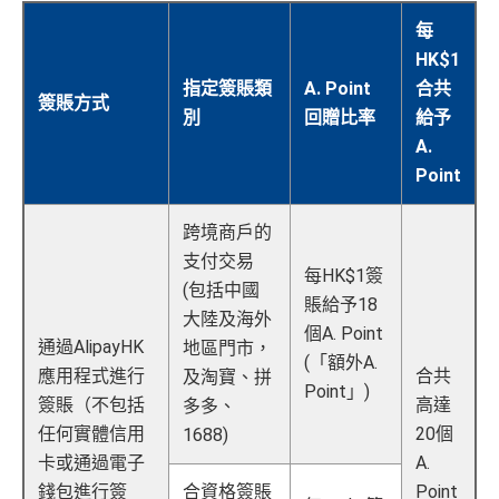
每
HK$1
指定簽賬類
A. Point
合共
簽賬方式
別
回贈比率
給予
A.
Point
跨境商戶的
支付交易
每HK$1簽
(包括中國
賬給予18
大陸及海外
個A. Point
通過AlipayHK
地區門市，
(「額外A.
應用程式進行
合共
及淘寶、拼
Point」)
簽賬（不包括
高達
多多、
任何實體信用
20個
1688)
卡或通過電子
A.
錢包進行簽
合資格簽賬
Point