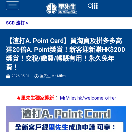
Skip
Open
Open
to
content
SCB 渣打
>
【渣打A. Point Card】買淘寶及拼多多高
達20倍A. Point獎賞！新客迎新賺HK$200
獎賞！交稅/繳費/轉賬有用！永久免年
費！
2026-05-01
里先生 Mr. Miles
🔥里先生獨家迎新
：
MrMiles.hk/welcome-offer