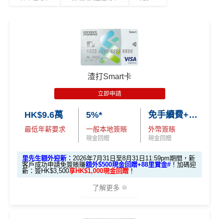
優惠期：2026年8月1日至2026年8月31日
簽HK$110,000：
賺高達100,000里數
(HK$1.1=1
✅申請完填
MrMiles.hk/cathay-card-form
賺多
HK$20
里)
0獎賞+新會員38
里賞金
@
❗️【由里先生派出】
✅經里先生指定連結+輸入里先生推廣碼「HKRMRM1
1000」
申請渣打國泰Mastercard：
MrMiles.hk/cathay-
C. 《超級10周年限定版》盲盒：
基本里數同埋近新里數存入時間有啲唔同，詳情睇返
渣打
card-apply
，成功批卡後，新客免簽賬先送
11,000里數
Asia Miles迎新
攻略。
❗️
🎁不論全新信用卡客戶*定現有信用卡客戶**推廣期內成功
申請渣打國泰Mastercard後，即可自動參加盲盒抽獎，並
額外里數將會於信用卡獲發出後5個月內加入指定的國
渣打Smart卡
HKRMRM11000
里先生推廣碼：
複製
於10月11日或之前獲批卡更保證100%有獎！盲盒獎賞超
泰會員賬戶內。
豐富，有過萬份獎品、 合共3,000萬里數等你抽：
立即申請
國泰新會員登記：
MrMiles.hk/new-am
（做咗會員先申
✅申請完填
MrMiles.hk/cathay-card-form
賺多
HK$20
請到渣打國泰卡）
✈️ 1,000,000里數大獎 (夠換4張歐洲商務艙 及 4張日本
HK$9.6萬
5%*
免手續費+0.56%
0獎賞+新會員38
里賞金
@
❗️【由里先生派出】
商務艙來回機票^^)；
B. 渣打信用卡
現有
客戶：
最低年薪要求
一般本地簽賬
外幣簽賬
✅成功批卡後首兩個月內，簽滿指定金額可以賺以下
現金回贈
現金回贈
🍎 超過HK$200萬Apple Gift Card (面值 HK$10,000/ H
迎新里數：
K$5,000/ HK$2,000)；
渣打信用卡現有客戶**一定要
經里先生指定連結+輸入
簽HK$5,000：賺高達10,000里數(HK$0.5=1里)
里先生額外迎新：
2026年7月31日至8月31日11:59pm期間，新
客戶成功申請免簽賬賺
額外$500現金回贈+88里賞金#
！
加碼迎
🧳 國泰 x Samsonite 20吋限量版行李箱；
里先生推廣碼「HKRMRM11000」
申請渣打國泰Mast
新：簽HK$3,500
享HK$1,000現金回贈
！
簽HK$40,000：賺高達40,000里數(HK$1=1里)
ercard：
MrMiles.hk/cathay-card-apply
🍽️ LUBUDS 3個月會籍及價值HK$1,000現金券；
了解更多
簽HK$110,000：
賺高達120,000里數
(HK$0.91=
✅免簽賬迎新：
開卡
加碼
送7,000里數！
💰 不同里數獎賞，
保證最少帶走2,000里
！
1里)
✅申請完填
MrMiles.hk/cathay-card-form
賺多
HK$20
「盲盒」推廣期：2026年7月31日至9月20日 抽獎詳情：