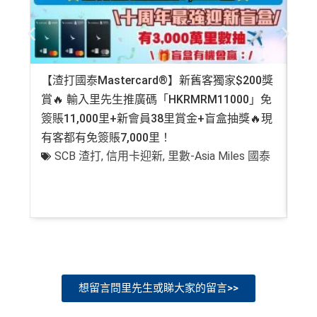
無得儲里數 (Sorry，我知off-topic但對我嚟講真係)
用飛行嚟賺取)
omotion，Mastercard無份，可以食盡突發
食肆、酒店及海外簽賬HK$4 = 1里！勁抵無上限賺里
首年寫到明豁免年費
查看更多信用卡詳情及分析...
數食飯卡！(2024年6月8日起)
❎缺點
國泰、香港快運合資格簽賬HK$3＝1里
【渣打國泰Mastercard®】新舊客獨家$200獎
AE
換里數免手續費
賞🔥 輸入里先生推廣碼「HKRMRM11000」免
登記
網上ebanking繳費/交保費無回贈
每月簽賬積分自動兌換去AM戶口，免除
信用卡積分換
簽賬11,000里+新會員38里賞金+盲盒抽獎🔥現
萬高
里數
啱晒唔想煩嘅里友
無得儲里數 (Sorry囉，我知off-topic但對我嚟講真係)
有客都有免簽賬7,000里！
有
一樣食到渣打信用卡優惠及Mastercard優惠
SCB 渣打
,
信用卡迎新
,
里數-Asia Miles 國泰
+
查看更多信用卡詳情及分析...
❎
缺點
網上ebanking繳費無積分
查看更多信用卡詳情及分析...
想留言問里先生或睇大家的留言>>