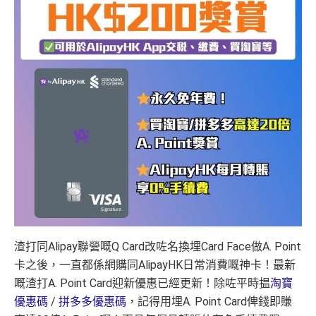
渣打同Alipay聯營嘅Q Card改咗名換埋Card Face做A. Point
卡之後，一直都係網購同AlipayHK日常消費嘅神卡！最新
嘅渣打A. Point Card迎新優惠已經更新！除咗平時揾
淘寶
優惠碼
/
拼多多優惠碼
，記得用埋A. Point Card俾錢即賺