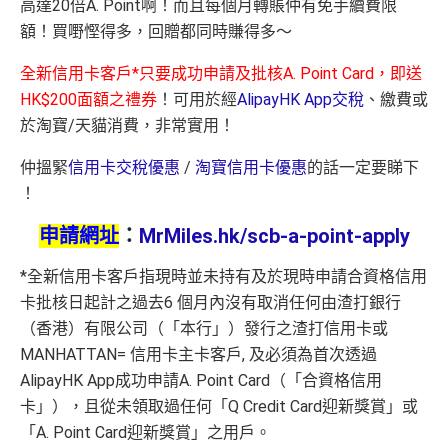
高達20倍A. Point啊！而且每個月轉賬仲有免手續費限
額！買嘢慳得多，回贈都同時賺得多～
全新信用卡客戶*只要成功申請及批核A. Point Card，即送
HK$200面額之禮券
！可用於經
AlipayHK App交稅
、繳費或
於淘寶/天貓消費，非常實用！
仲搵緊
信用卡交稅優惠
/
淘寶信用卡優惠
的話一定要睇下
！
申請網址
：
MrMiles.hk/scb-a-point-apply
*全新信用卡客戶指現時並未持有及於現時申請合資格信用
卡批核日起計之過去6 個月內沒有取消任何由渣打銀行
（香港）有限公司（「本行」）發行之渣打信用卡或
MANHATTAN= 信用卡主卡客戶, 及必須為首次透過
AlipayHK App成功申請A. Point Card（「合資格信用
卡」），且從未領取過任何「Q Credit Card迎新獎賞」或
「A. Point Card迎新獎賞」之用戶。