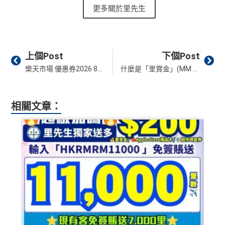
y
首年免年費
更多關於里先生
查看更多信用卡詳情及分析...
不設外幣交易費、現金透支服務費
HK$6
簽賬都可以儲會籍！合資格簽賬滿HK$500,000可賺高
(全新信用卡客戶*經
里先生
指定連結申請+
輸入推廣碼「H
00 + 8
年薪要求只需HK$96,000，學生、主婦都申請得！
達100馬可孛羅會會籍積分 (以簽賬賺取，以前只能夠
高達合共可賺：
KRMRM11000」
免簽賬送多HK$200獎賞+里先生派出38
8 里賞
用飛行嚟賺取)
新會員里賞金@+11,000里數
❗️
舊客免簽賬加碼送7,000里❗️
❎缺點
金#
Prev
Ne
上個Post
下個Post
食肆、酒店及海外簽賬HK$4 = 1里！勁抵無上限賺里
如果用
iPhone/Mac的話會有Adblock
，請你改返啲Settin
數食飯卡！(2024年6月8日起)
樂天市場 優惠券2026 8月最新｜Rakuten 購物網站教學 用網購信用卡＋低至半價優惠券！
什麼是「里賞金」(MM Credit)？里先生會員平台獨家FPS轉數快回贈積分指南
g再申請：
MrMiles.hk/adblock/
)
5%指定商戶簽賬
上限為全年HK$60,000
，
回贈上限HK
*全新信用卡客戶為現時並未持有及於現時所申請渣打信用卡主卡批核日
國泰、香港快運合資格簽賬HK$3＝1里
申請完填Form賺多HK$200獎賞+新會員38
$3,000，
隨後可享0.56%
。
期起計之過去6個月內沒有取消任何由渣打銀行(香港)有限公司發行之渣
換里數免手續費
里賞金@：
MrMiles.hk/cathay-card-for
#38新會員+成功
打信用卡或MANHATTAN信用卡主卡之申請人。
相關文章：
除咗指定商戶簽賬，其他簽賬只得0.56%簽賬回贈
m
批卡派出50額外里賞金。每1里賞金 ≈ HK$1，可兌換FPS
每月簽賬積分自動兌換去AM戶口，免除
信用卡積分換
每個戶口之現金回贈換領金額最低為港幣50元
轉數快回贈！詳情
MrMiles.hk/mmcredit
里數
啱晒唔想煩嘅里友
@每1里賞金 ≈ HK$1，可兌換FPS轉數快回贈！詳情
Mr
網上ebanking繳費/交保費無回贈
✅優點
一樣食到渣打信用卡優惠及Mastercard優惠
Miles.hk/mmcredit
成功申請信用卡3個月0息「月結單分期」計劃後，每
✅
優點
❎
缺點
港幣180元之簽賬分期金額，渣打將扣除港幣1元現金
本地港幣簽賬
無上限
現金回贈1.5% ，適合鐘意一卡走
回贈。 如未合資格賺取現金回贈之簽賬，渣打亦將每
天涯嘅朋友
港幣180元之簽賬分期金額扣除港幣1元現金回贈。如
首年免年費
網上ebanking繳費無積分
海外簽賬2%回贈，扣咗1.95%手續費都仲有0.05%回
渣打「360 °全面賞」現金回贈結餘不足， 會以負數顯
簽賬都可以儲會籍！合資格簽賬滿HK$500,000可賺高
贈
示。
達100馬可孛羅會會籍積分 (以簽賬賺取，以前只能夠
查看更多信用卡詳情及分析...
Visa Card，
渣打信用卡優惠
有時只做Visa exclusive pr