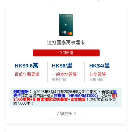
渣打國泰萬事達卡
立即申請
HK$9.6萬
HK$6/里
HK$4/里
最低年薪要求
一般本地簽賬
外幣簽賬
里數回贈
里數回贈
限時迎新
：
由2026年8月4日至2026年8月31日期間，新客經
里
先生
指定連結申請+輸入
推廣碼「HKRMRM11000」
免簽賬
送1
1,000里數+新舊客獨家$200獎賞+盲盒抽獎
！現有客都有免簽
賬7,000里！
了解更多