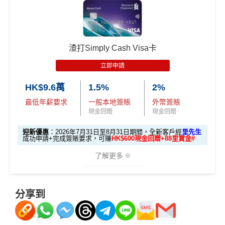
🎁迎新禮遇
基本里數同埋近新里數存入時間有啲唔同，詳情睇返
渣打
0獎賞+新會員38
里賞金
@
❗️【由里先生派出】
www.sc.com/hk/cxluckydrawr3
條款細則：
https://av.sc.c
Asia Miles迎新
攻略。
渣打Smart 卡迎新｜賺高達
HK$1,500
獎賞
om/hk/content/docs/hk-cc-cx-luckydraw-r3-tnc.pdf
C. 《超級10周年限定版》盲盒：
+88里賞金#
申請連結：
MrMiles.hk/cathay-card-appl
額外里數將會於信用卡獲發出後5個月內加入指定的國
🎁不論全新信用卡客戶*定現有信用卡客戶**推廣期內成功
泰會員賬戶內。
渣打Simply Cash Visa卡
y
申請渣打國泰Mastercard後，即可自動參加盲盒抽獎，並
國泰新會員登記：
MrMiles.hk/new-am
（做咗會員先申
里先生額外迎新：
2026年7月31日至8月31日11:59pm
立即申請
(全新信用卡客戶*經
里先生
指定連結申請+
輸入推廣碼「H
於10月11日或之前獲批卡更保證100%有獎！盲盒獎賞超
請到渣打國泰卡）
期間
，新客戶經里先生成功申請賺
額外HK$500簽賬回
KRMRM11000」
免簽賬送多HK$200獎賞+里先生派出38
豐富，有過萬份獎品、 合共3,000萬里數等你抽：
HK$9.6萬
1.5%
2%
贈
，獎賞由渣打提供。
新會員里賞金@+11,000里數
❗️
舊客免簽賬加碼送7,000里❗️
B. 渣打信用卡
現有
客戶：
最低年薪要求
一般本地簽賬
外幣簽賬
✈️ 1,000,000里數大獎 (夠換4張歐洲商務艙 及 4張日本
信用卡基本迎新：全新渣打信用卡客戶批卡後首1個月
如果用
iPhone/Mac的話會有Adblock
，請你改返啲Settin
現金回贈
現金回贈
商務艙來回機票^^)；
簽賬滿HK$3,500就有
HK$1,000簽賬回贈【渣打加碼
g再申請：
MrMiles.hk/adblock/
)
渣打信用卡現有客戶**一定要
經里先生指定連結+輸入
🔥】
🍎 超過HK$200萬Apple Gift Card (面值 HK$10,000/ H
迎新優惠
：2026年7月31日至8月31日期間，全新客戶經
里先生
申請完填Form賺多HK$200獎賞+新會員38
里先生推廣碼「HKRMRM11000」
申請渣打國泰Mast
成功申請+完成簽賬要求，可賺
HK$600現金回贈+88里賞金#
K$5,000/ HK$2,000)；
申請完填Form
MrMiles.hk/smart-card-form
賺多
88里
里賞金@：
MrMiles.hk/cathay-card-for
ercard：
MrMiles.hk/cathay-card-apply
了解更多
賞金#
（由里先生派出🎯38新會員+成功批卡50額外里
🧳 國泰 x Samsonite 20吋限量版行李箱；
m
✅免簽賬迎新：
開卡
加碼
送7,000里數！
賞金）
🍽️ LUBUDS 3個月會籍及價值HK$1,000現金券；
✅申請完填
MrMiles.hk/cathay-card-form
賺多
HK$20
@每1里賞金 ≈ HK$1，可兌換FPS轉數快回贈！詳情
Mr
加總以上，迎新可賺
HK$1,500現金回贈+88里賞金#！
🎁迎新禮遇
💰 不同里數獎賞，
保證最少帶走2,000里
！
分享到
0獎賞+新會員38
里賞金
@
❗️【由里先生派出】
Miles.hk/mmcredit
#38新會員+成功批卡派出50額外里賞金。每1里賞金 ≈ HK
✅
優點
「盲盒」推廣期：2026年7月31日至9月20日 抽獎詳情：
C. 《超級10周年限定版》盲盒：
$1，可兌換FPS轉數快回贈！詳情
MrMiles.hk/mmcredit
申請網址：
MrMiles.hk/simply-cash-apply
www.sc.com/hk/cxluckydrawr3
條款細則：
https://av.sc.c