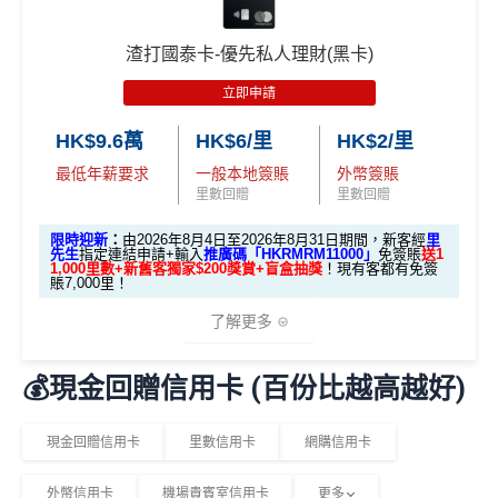
簽HK$40,000：賺高達20,000里數(HK$2=1里)
簽HK$110,000：
賺高達40,000里數
(HK$2.75=1
渣打國泰卡-優先私人理財(黑卡)
優惠期：2026年8月1日至2026年8月31日
里)
立即申請
✅經里先生指定連結+輸入里先生推廣碼「HKRMRM1
基本里數同埋近新里數存入時間有啲唔同，詳情睇返
渣打
1000」
申請渣打國泰Mastercard：
MrMiles.hk/cathay-
Asia Miles迎新
攻略。
HK$9.6萬
HK$6/里
HK$2/里
card-apply
，成功批卡後，新客免簽賬先送
11,000里數
最低年薪要求
一般本地簽賬
外幣簽賬
❗️
額外里數將會於信用卡獲發出後5個月內加入指定的國
里數回贈
里數回贈
泰會員賬戶內。
HKRMRM11000
里先生推廣碼：
複製
限時迎新
：
由2026年8月4日至2026年8月31日期間，新客經
里
國泰新會員登記：
MrMiles.hk/new-am
（做咗會員先申
先生
指定連結申請+輸入
推廣碼「HKRMRM11000」
免簽賬
送1
1,000里數+新舊客獨家$200獎賞+盲盒抽獎
！現有客都有免簽
請到渣打國泰卡）
賬7,000里！
✅申請完填
MrMiles.hk/cathay-card-form
賺多
HK$20
0獎賞+新會員38
里賞金
@
❗️【由里先生派出】
B. 渣打信用卡
現有
客戶：
了解更多
✅成功批卡後首兩個月內，簽滿指定金額可以賺以下
迎新里數：
💰現金回贈信用卡 (百份比越高越好)
渣打信用卡現有客戶**一定要
經里先生指定連結+輸入
🎁迎新禮遇
里先生推廣碼「HKRMRM11000」
申請渣打國泰Mast
簽HK$5,000：賺高達10,000里數(HK$0.5=1里)
ercard：
MrMiles.hk/cathay-card-apply
A. 渣打信用卡
全新
客戶迎新
現金回贈信用卡
里數信用卡
網購信用卡
簽HK$40,000：賺高達30,000里數(HK$1.33=1
里)
✅免簽賬迎新：
開卡
加碼
送7,000里數！
外幣信用卡
機場貴賓室信用卡
更多