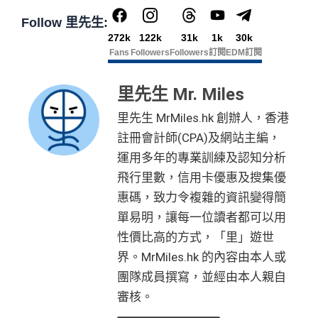
指定商戶5%簽賬回贈同基本簽賬都增加咗簽賬門檻，但
2026年7月31日至8月31日期間，全新渣打信用卡客戶*
🎁不論全新信用卡客戶*定現有信用卡客戶**推廣期內成功
om/hk/content/docs/hk-cc-cx-luckydraw-r3-tnc.pdf
首年免年費
Follow 里先生:
簽得夠HK$15,000的話基本回贈上到1.2%：
成功申請+完成指定任務，可賺
HK$600現金回贈
💰+
88
申請渣打國泰Mastercard後，即可自動參加盲盒抽獎，並
申請連結：
MrMiles.hk/cathay-card-appl
272k
122k
31k
1k
30k
簽賬都可以儲會籍！合資格簽賬滿HK$500,000可賺高
里賞金#
：
於10月11日或之前獲批卡更保證100%有獎！盲盒獎賞超
y
每月簽賬滿HK$4,000(一定要簽足先有)：
指定商戶
5%
Fans
Followers
Followers
訂閱
EDM訂閱
達100馬可孛羅會會籍積分 (以簽賬賺取，以前只能夠
豐富，有過萬份獎品、 合共3,000萬里數等你抽：
現金回贈
+
其他合資格簽賬無上限
0.56%簽賬回贈
用飛行嚟賺取)
(全新信用卡客戶*經
里先生
指定連結申請+
輸入推廣碼「H
里先生 Mr. Miles
每月簽夠HK$15,000或以上：
項
現金
指定商戶
5%現金回贈
+其
✈️ 1,000,000里數大獎 (夠換4張歐洲商務艙 及 4張日本
食肆、酒店及海外簽賬HK$4 = 1里！勁抵無上限賺里
KRMRM11000」
免簽賬送多HK$200獎賞+里先生派出38
任務細節
目
回贈
他合資格簽賬無上限
1.2%簽賬回贈
商務艙來回機票^^)；
數食飯卡！
新會員里賞金@+11,000里數
❗️
舊客免簽賬加碼送7,000里❗️
里先生 MrMiles.hk 創辦人，香港
如果用
iPhone/Mac的話會有Adblock
，請你改返啲Settin
🍎 超過HK$200萬Apple Gift Card (面值 HK$10,000/ H
國泰、香港快運合資格簽賬HK$3＝1里
註冊會計師(CPA)及網站主編，
❎優點
信
g再申請：
MrMiles.hk/adblock/
)
K$5,000/ HK$2,000)；
運用多年的專業訓練及認知分析
換里數免手續費
用
HK$6
🧳 國泰 x Samsonite 20吋限量版行李箱；
飛行里數，信用卡優惠及搜集優
申請完填Form賺多HK$200獎賞+新會員38
卡
首2個月內簽賬滿 HK$8,000
每月簽賬積分自動兌換去AM戶口，免除
信用卡積分換
SC PAY
先轉數後找數：經 FPS轉數俾親友或繳交日常
00
里賞金@：
MrMiles.hk/cathay-card-for
惠碼，致力令複雜的資訊變得簡
🍽️ LUBUDS 3個月會籍及價值HK$1,000現金券；
迎
里數
啱晒唔想煩嘅里友
使費，每曆月首HK$40,000手續費全免再延長到2026
m
新
年7月31日，兼享長達56日免息期
單易明，讓每一位讀者都可以用
💰 不同里數獎賞，
保證最少帶走2,000里
！
一樣食到渣打信用卡優惠及Mastercard優惠
性價比高的方式，「里」遊世
而3個月免息分期繼續無次數限制，做幾多次HK$500
@每1里賞金 ≈ HK$1，可兌換FPS轉數快回贈！詳情
Mr
❎
缺點
里
「盲盒」推廣期：2026年7月31日至9月20日 抽獎詳情：
以上旅行及其他零售簽賬都可以，只要喺SC Mobile A
界。MrMiles.hk 的內容由本人或
申請完填Form
MrMiles.hk/simply-ca
Miles.hk/mmcredit
賞
88 里
www.sc.com/hk/cxluckydrawr3
條款細則：
https://av.sc.c
pp或者online banking選3個月分期就可以即時分期呀！
sh-form
（由里先生派出🎯38新會員
團隊成員撰寫，並經由本人親自
✅
優點
金
賞金#
om/hk/content/docs/hk-cc-cx-luckydraw-r3-tnc.pdf
網上ebanking繳費無積分
+成功批卡50額外里賞金）
指定商戶簽賬高達
5%
簽賬回贈(回贈上限HK$3,000，
審核。
申請連結：
MrMiles.hk/cathay-card-appl
#
簽HK$60,000先到頂)