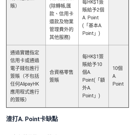
每HK$1簽
賬）
(除轉帳,匯
賬給予2個
款、信用卡
A. Point
還款及物業
(「基本A.
管理費外的
Point」)
其他服務)
通過實體指定
每HK$1簽
信用卡或通過
賬給予10
電子錢包進行
10個
合資格零售
個A.
簽賬（不包括
A.
簽賬
Point(「額
任何AlipayHK
Point
外A.
應用程式進行
Point」)
的簽賬）
渣打A. Point卡缺點