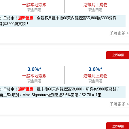
一般本地簽賬
港幣網上購物
現金回贈
現金回贈
段+里賞金！
迎新優惠：
全新客戶批卡後60天內簽賬滿$5,800賺$300獎賞
le-apply
多$200獎賞錢！
-form
賺1個里程段+
里賞金
❗️（由里先生派出🎯38新會員額外里賞金
了解更多
rMiles.hk/mmcredit
立即申請
戶簽$2.5萬*
全新客戶簽$8,000*
現有客戶簽$8,000*
3.6%*
3.6%*
-form
賺1個里程段+
里賞金
❗️（由里先生派出🎯38新會員額外里賞金
一般本地簽賬
港幣網上購物
現金回贈
現金回贈
50 RC
$800 RC
$200 RC
段+里賞金！
迎新優惠：
批卡後60天內簽賬滿$8,000，新客有$800獎賞錢 /
rMiles.hk/mmcredit
全新信用卡客戶基本迎新
：
類別，Visa Signature做到高達3.6%回贈 / $2.78 = 1里
 RC
$200 RC
不適用
了解更多
1,450 RC（相
高達$1,000 RC（相
高達$200 RC（相
金額達港幣20,000元或以上，並選擇12個月或以上還款期，享
9,000里）
等於20,000里）
等於4,000里）
立即申請