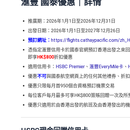
滙豐 國泰優惠｜詳情
推廣期：2026年1月1日至2026年12月31日
出發日期：2026年1月1日至2027年12月26日
預訂網址：
https://flights.cathaypacific.com/zh_
憑指定滙豐信用卡於國泰官網預訂香港出發之來回機
即享
HK$800
折扣優惠
適用信用卡：
HSBC Premier
、
滙豐EveryMile卡
、
優惠
不可
與國泰航空網頁上的任何其他禮券、折扣
優惠只限每月首950個合資格預訂機票交易
每位客戶每月最多可享HK$800簽賬回贈一次及
優惠只適用於由香港出發的航班及由香港發出的機