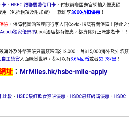
le卡
、
HSBC 銀聯雙幣信用卡
，付款前喺國泰官網輸入優惠碼
有關費用（包括稅項及附加費），就即享
$800折扣優惠
！
保險
，保障範圍涵蓋埋同行家人同Covid-19嘅有關保障！除此之
Agoda獨家優惠碼
book酒店都有優惠，都真係好正嘅旅遊卡！
段海外及外幣簽賬只需簽賬滿$12,000，首$15,000海外及外幣
紅自主獎賞
入面嘅賞世界，都可以有
3.6%回贈
或者
$2.78/里
！
請網址
：
MrMiles.hk/hsbc-mile-apply
用卡比較
、
HSBC最紅飲食簽賬優惠
、
HSBC最紅網購優惠
、
HSBC