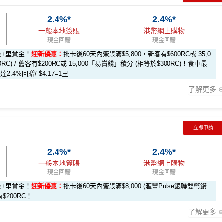
2.4%*
2.4%*
,000里數)
新
要求。
不可獲享迎新
：於合資格信用卡批核日起計之過去12個月內
一般本地簽賬
港幣網上購物
迎新條款
個月內曾取消任何滙豐個人信用卡基本卡。 迎新條款：
滙豐迎新
現金回贈
現金回贈
bc-vs-apply
段+里賞金！
迎新優惠：
批卡後60天內簽賬滿$5,800，新客有$600RC或 35,0
C) / 舊客有$200RC或 15,000「易賞錢」積分 (相等於$300RC)！食中最
form
賺1個里程段+
里賞金
❗️（由里先生派出🎯38新會員額外里賞金
.4%回贈/ $4.17=1里
了解更多
rMiles.hk/mmcredit
數或者酒店staycation都得！
賬4%回贈！指定商戶 8% 回贈！
**基本「獎賞錢」0.4%+「
最紅自主獎賞
」賞家居 2% + 易賞錢2.
C Reward+ App「賞付款」功能抵扣簽賬交易，亦可以直接轉換
客戶
現有信用卡客戶
立即申請
2.4%*
2.4%*
賞錢」
$200 「獎賞錢」
回贈，市面上絕大部份銀行已沒有相關回贈
保險
一般本地簽賬
港幣網上購物
現金回贈
現金回贈
獎賞錢」
不適用
段+里賞金！
迎新優惠：
批卡後60天內簽賬滿$8,000 (滙豐Pulse銀聯雙幣鑽
lication
有$200RC！
y-form
賺1個里程段+
里賞金
❗️（由里先生派出🎯38新會員額外里賞
了解更多
獎賞錢」 (相等於10,000
$200「獎賞錢」 (相等於2,000里)