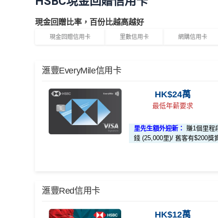
HSBC現金回贈信用卡
現金回贈比率，百份比越高越好
現金回贈信用卡
里數信用卡
網購信用卡
滙豐EveryMile信用卡
HK$24萬
最低年薪要求
里先生額外迎新：
賺1個里程
錢 (25,000里)/ 舊客有$200獎賞
*本地交通出行簽賬、本地咖啡店及輕便美食簽賬及網
滙豐Red信用卡
卡
分析
🎁
迎新禮遇
HK$12萬