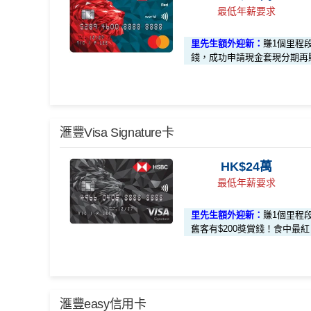
最低年薪要求
滙豐EveryMile信用卡迎新
里先生額外迎新：
賺1個里程
滙豐 EveryMile信用卡申請網址
：
MrMiles.hk/hsbc-mi
錢，成功申請現金套現分期再賺
里先生加碼：
申請完填Form
MrMiles.hk/hsbc-em
#）
🎁
迎新禮遇
#每1里賞金 ≈ HK$1，可兌換FPS轉數快回贈！詳情
M
滙豐Visa Signature卡
滙豐 Red Card申請網址
：
MrMiles.hk/hsbc-red-apply
滙豐EveryMile卡迎新優惠
全新客
HK$24萬
里先生加碼：
申請完填Form
MrMiles.hk/hsbc-red
最低年薪要求
#）
HSBC EveryMile卡基本迎新
$1,2
里先生額外迎新：
賺1個里程
#每1里賞金 ≈ HK$1，可兌換FPS轉數快回贈！詳情
M
舊客有$200獎賞錢！食中最紅自主5X
「現金套現」 分期計劃優惠 （≥HK$20,0
$200
00，12個月或以上還款期）
累積合資格簽賬滿HK$5,800 ：
基本迎新賺
$300
「獎賞錢」
高達$
*以上為最高之回贈，需配合
HSBC最紅自主獎賞
5X
合共所得
啟動新卡後再成功申請「現金套現」分期計劃，獲批
等於2
滙豐easy信用卡
🎁
迎新禮遇