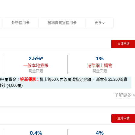
外幣信用卡
機場貴賓室信用卡
更多
立即申請
2.5%*
1%
一般本地簽賬
港幣網上購物
現金回贈
現金回贈
段+里賞金！
迎新優惠：
批卡後60天內簽賬滿指定金額， 新客有$1,250獎賞
錢 (4,000里)
了解更多
上娛樂平台簽賬高達2.5%回贈，詳情睇返
HSBC EveryMile 信用
立即申請
0.4%
4%