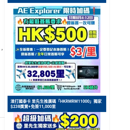
，
渣打國泰卡 里先生推廣碼「HKRMRM11000」獨家
$238獎賞+免簽11,000里