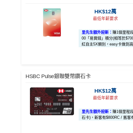
$200
「獎賞錢」（相等於2,000里）
HK$12萬
加總以上，迎新合共賺
高達$500
「獎賞錢」(相等於5
HSBC Visa Signature信用卡迎
*持卡人需於發卡後60日內完成累積簽賬滿
HK$8,000
最低年薪要求
曾取消任何滙豐個人信用卡基本卡。 迎新條款：
滙豐
不可獲享迎新
：於合資格信用卡批核日起計之過去12
滙豐 Visa Signature信用卡申請網址
：
MrMiles.hk/hs
✅
優點
條款
里先生額外迎新：
賺1個里程
✅
優點
里先生加碼：
申請完填Form
00「易賞錢」積分(相等於$700R
MrMiles.hk/hsbc-vs-
紅自主5X類別，easy卡做到高達2
#）
首年免年費
係Agoda book酒店同國泰買機票有優惠
永久免年費
#每1里賞金 ≈ HK$1，可兌換FPS轉數快回贈！詳情
M
增加至19種飛行常客計劃或酒店獎勵計劃，拎嚟兌換里
簡化回贈方式，無需登記，無最低簽賬要求，網上簽
*基本「獎賞錢」0.4%+「
最紅自主獎賞
」賞家居 2% 
八達通增值及eBanking繳費都有回贈
HSBC Pulse銀聯雙幣鑽石卡
夠彈性，以
「獎賞錢」RC
形式存入，可以配合HSB
滙豐Visa Signature卡迎新優惠
全新信用卡
4% = 4.8% 或 $2.08/里
為里數或喺
e-Shop
換禮品／coupon
🎁
HSBC信用卡優惠
迎新禮遇
夠多夠密
HK$12萬
滙豐Visa Signature卡基本迎新*
$800「獎
每月結單週期首HK$10,000網上繳費有0.4%
滙豐EveryMile信用卡仲送埋每年
HSBC免費旅遊
最低年薪要求
滙豐easy信用卡迎新
直接
轉換「獎賞錢」至里數戶口
免手續費
免費機場貴賓室
+
機場酒吧Intervals
俾你玩
「現金套現」 分期計劃優惠 （≥HK
$200 「
里先生額外迎新：
賺1個里程
滙豐Easy信用卡申請網址
：
MrMiles.hk/hsbc-visa-app
❎
$20,000，12個月或以上還款期）
缺點
❎
缺點
石卡)，新客有$800RC / 舊客
里先生加碼：
申請完填Form
MrMiles.hk/hsbc-eas
$1,000「
金#）
合共高達