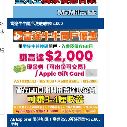
外
富途牛牛開戶現兜兜賺$2,000
！未
簽賬
AE Explorer 限時加碼！高達$550簽賬回贈+32,805
里數