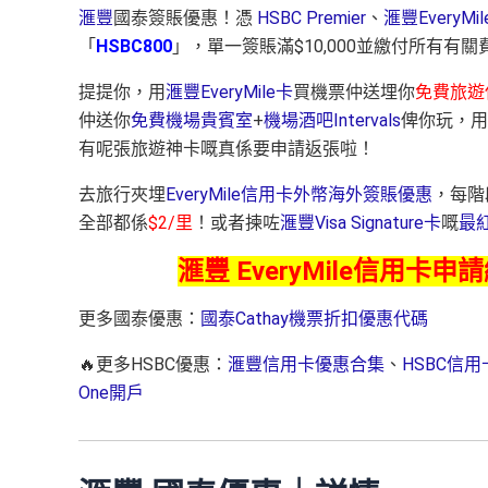
滙豐
國泰簽賬優惠！憑
HSBC Premier
、
滙豐EveryMi
「
HSBC800
」，單一簽賬滿$10,000並繳付所有
提提你，用
滙豐EveryMile卡
買機票仲送埋你
免費旅遊
仲送你
免費機場貴賓室
+
機場酒吧Intervals
俾你玩，用
有呢張旅遊神卡嘅真係要申請返張啦！
去旅行夾埋
EveryMile信用卡外幣海外簽賬優惠
，每階
全部都係
$2/里
！或者揀咗
滙豐Visa Signature卡
嘅
最
滙豐 EveryMile信用卡申
更多國泰優惠：
國泰Cathay機票折扣優惠代碼
🔥更多HSBC優惠：
滙豐信用卡優惠合集
、
HSBC信
One開戶