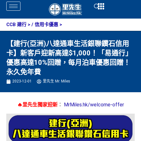
Skip
Open
Open
to
content
CCB 建行
> /
信用卡優惠
>
【建行(亞洲)八達通車生活銀聯鑽石信用
卡】新客戶迎新高達$1,000！「易通行」
優惠高達10%回贈，每月泊車優惠回贈！
永久免年費
2023-12-01
里先生 Mr. Miles
🔥里先生獨家迎新
：
MrMiles.hk/welcome-offer