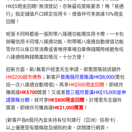
HK$5現金回贈! 無須登記，亦無最低簽賬要求！喺「易通
行」指定儲值戶口綁定信用卡，增值仲可享高達10%現金
回贈！
呢張卡同時都係一張附帶八達通功能嘅信用卡嚟，一卡包
辦曬信用卡同埋八達通功能，附帶嘅八達通自動增值功能
等你可以係日常消費或者喺停車場泊車俾錢嘅時候避免咗
八達通唔夠錢嘅尷尬情況，十分方便！
迎新方面，新/舊客戶經里先生申請，毋需簽賬就送額外
HK$200超市禮券
；新客戶
首兩個月簽賬滿HK$8,000
(需包
括一次八達通自動增值)，再享
HK$500現金回贈
，即總共
賺高達
HK$700
獎賞！又或者
首三個月簽滿HK$15,000並申
請簽賬分期
，就可享
HK$800現金回贈
，計埋里先生額外
獎賞，即總共可賺高達
HK$1,000獎賞
！
(新客戶指6個月內並未持有任何建行（亞洲）信用卡)
以上優惠受有關條款及細則約束，詳閱建行網頁。