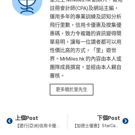
註冊會計師(CPA)及網站主編，
運用多年的專業訓練及認知分析
飛行里數，信用卡優惠及搜集優
惠碼，致力令複雜的資訊變得簡
單易明，讓每一位讀者都可以用
性價比高的方式，「里」遊世
界。MrMiles.hk 的內容由本人或
團隊成員撰寫，並經由本人親自
審核。
更多關於里先生
Prev
Ne
上個Post
下個Post
【建行(亞洲)信用卡優惠】新/舊客戶經里先生成功申請一張卡送額外$200超市禮券！2張卡可獲$400超市禮券！全新客戶成功申請簽賬分期達$15,000或以上，更可獲得最高$1,200獎賞！
【加德士優惠】StarCash 私人能源卡 限時激賞額外送HK$200超市購物禮券！