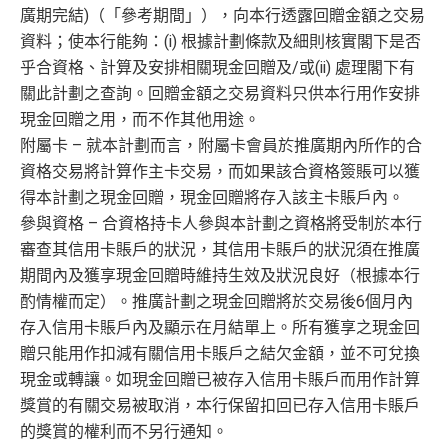
廣期完結)（「參考期間」），向本行透露回贈金額之交易
資料；使本行能夠：(i) 根據計劃條款及細則核實閣下是否
乎合資格、計算及安排相關現金回贈及/或(ii) 處理閣下有
關此計劃之查詢。回贈金額之交易資料只供本行用作安排
現金回贈之用，而不作其他用途。
附屬卡 – 就本計劃而言，附屬卡會員於推廣期內所作的合
資格交易將計算作主卡交易，而如果該合資格簽賬可以獲
得本計劃之現金回贈，現金回贈將存入該主卡賬戶內。
參與資格 – 合資格持卡人參與本計劃之資格將受制於本行
審查其信用卡賬戶的狀況，其信用卡賬戶的狀況須在推廣
期間內及獲享現金回贈時維持生效及狀況良好（根據本行
酌情權而定）。推廣計劃之現金回贈將於交易後6個月內
存入信用卡賬戶內及顯示在月結單上。所有獲享之現金回
贈只能用作扣減有關信用卡賬戶之結欠金額，並不可兌換
現金或轉讓。如現金回贈已被存入信用卡賬戶而用作計算
獎賞的有關交易被取消，本行保留扣回已存入信用卡賬戶
的獎賞的權利而不另行通知。