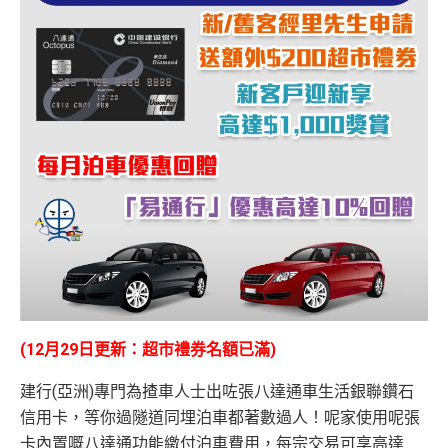
(12月29日更新：超市禮券名額已滿)
建行(亞洲)專門為揸車人士出咗張八達通車生活銀聯鑽石
信用卡，等你過隧道同埋泊車都著數過人！呢家使用呢張
卡內置嘅八達通功能繳付泊車費用，每宗交易可享高達