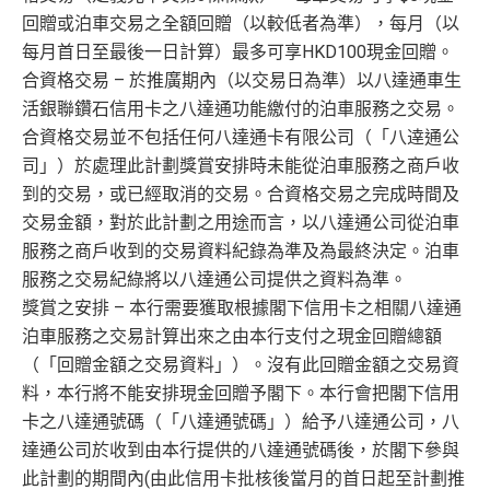
回贈或泊車交易之全額回贈（以較低者為準），每月（以
每月首日至最後一日計算）最多可享HKD100現金回贈。
合資格交易 – 於推廣期內（以交易日為準）以八達通車生
活銀聯鑽石信用卡之八達通功能繳付的泊車服務之交易。
合資格交易並不包括任何八達通卡有限公司（「八逹通公
司」）於處理此計劃獎賞安排時未能從泊車服務之商戶收
到的交易，或已經取消的交易。合資格交易之完成時間及
交易金額，對於此計劃之用途而言，以八達通公司從泊車
服務之商戶收到的交易資料紀錄為準及為最終決定。泊車
服務之交易紀綠將以八達通公司提供之資料為準。
獎賞之安排 – 本行需要獲取根據閣下信用卡之相關八達通
泊車服務之交易計算出來之由本行支付之現金回贈總額
（「回贈金額之交易資料」）。沒有此回贈金額之交易資
料，本行將不能安排現金回贈予閣下。本行會把閣下信用
卡之八達通號碼（「八達通號碼」）給予八達通公司，八
達通公司於收到由本行提供的八達通號碼後，於閣下參與
此計劃的期間內(由此信用卡批核後當月的首日起至計劃推