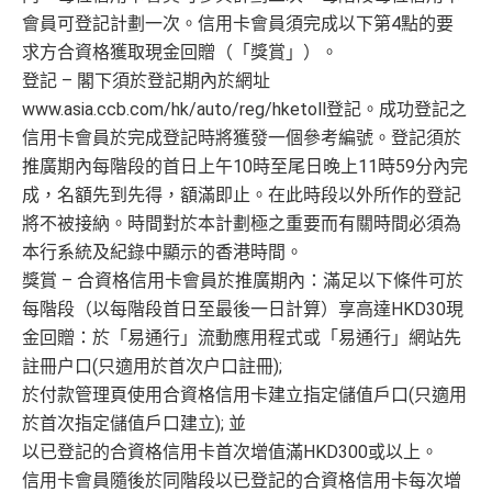
會員可登記計劃一次。信用卡會員須完成以下第4點的要
求方合資格獲取現金回贈（「獎賞」）。
登記 – 閣下須於登記期內於網址
www.asia.ccb.com/hk/auto/reg/hketoll登記。成功登記之
信用卡會員於完成登記時將獲發一個參考編號。登記須於
推廣期內每階段的首日上午10時至尾日晚上11時59分內完
成，名額先到先得，額滿即止。在此時段以外所作的登記
將不被接納。時間對於本計劃極之重要而有關時間必須為
本行系統及紀錄中顯示的香港時間。
獎賞 – 合資格信用卡會員於推廣期內：滿足以下條件可於
每階段（以每階段首日至最後一日計算）享高達HKD30現
金回贈：於「易通行」流動應用程式或「易通行」網站先
註冊户口(只適用於首次户口註冊);
於付款管理頁使用合資格信用卡建立指定儲值戶口(只適用
於首次指定儲值戶口建立); 並
以已登記的合資格信用卡首次增值滿HKD300或以上。
信用卡會員隨後於同階段以已登記的合資格信用卡每次增