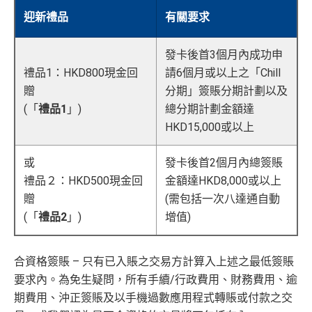
迎新禮品
有關要求
發卡後首3個月內成功申
禮品1：HKD800現金回
請6個月或以上之「Chill
贈
分期」簽賬分期計劃以及
(「
禮品1
」)
總分期計劃金額達
HKD15,000或以上
或
發卡後首2個月內總簽賬
禮品２：HKD500現金回
金額達HKD8,000或以上
贈
(需包括一次八達通自動
(「
禮品2
」)
增值)
合資格簽賬 – 只有已入賬之交易方計算入上述之最低簽賬
要求內。為免生疑問，所有手續/行政費用、財務費用、逾
期費用、沖正簽賬及以手機過數應用程式轉賬或付款之交