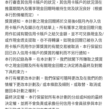
本行審查其信用卡賬戶的狀況，其信用卡賬戶的狀況須在
推廣期間內及獲享現金回贈時維持生效及狀況良好（根據
本行酌情權而定）。
獎賞通知 – 本計劃之現金回贈將於交易後6個月內存入信
用卡賬戶內及顯示在月結單上。所有獲享之現金回贈只能
用作扣減有關信用卡賬戶之結欠金額，並不可兌換現金及/
或作現金透支提取，亦不得轉讓。如現金回贈已被存入信
用卡賬戶而用作計算獎賞的有關交易被取消，本行保留扣
回已存入信用卡賬戶的獎賞的權利而不另行通知。
本行的記錄為準 – 在本計劃下，我們就閣下所賺取之獎賞
中之現金回贈及所有有關現金回贈之決定將為最終及對閣
下具約束力。
本行有權更改本計劃 – 我們保留可隨時更改及在我們的酌
情權下更改本計劃及/ 或本條款及細則，或取替、取消或
撤回本計劃之權利。
最終決定權 – 本行保留就所有本計劃的分歧或糾紛的最終
決定權，並將不會負責或承擔任何信用卡會員就參與本計