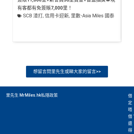
有客都有免簽賬7,000里！
有
SCB 渣打
,
信用卡迎新
,
里數-Asia Miles 國泰
+
想留言問里先生或睇大家的留言>>
里先生 MrMiles.hk私隱政策
借
定
唔
借
還
得