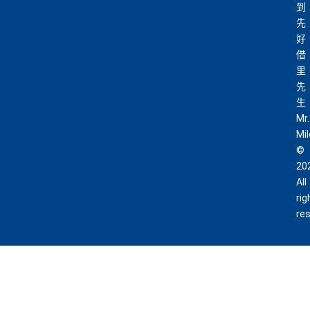
到
先
好
借
里
先
生
Mr.
Mi
©
20
All
rig
re