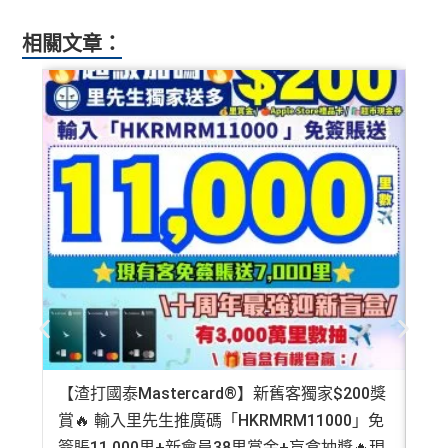
相關文章：
【渣打國泰Mastercard®】新舊客獨家$200獎
AE
賞🔥 輸入里先生推廣碼「HKRMRM11000」免
登記
簽賬11,000里+新會員38里賞金+盲盒抽獎🔥現
萬高