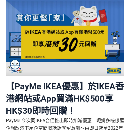
【PayMe IKEA優惠】於IKEA香
港網站或App買滿HK$500享
HK$30即時回贈！
PayMe 今次同IKEA合佢推出即時扣減優惠！呢排多咗係屋
企想改造下屋企空間嘅話話就留意喇～由即日起至2022年