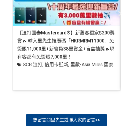
【渣打國泰Mastercard®】新舊客獨家$200獎
AE
賞🔥 輸入里先生推廣碼「HKRMRM11000」免
登記
簽賬11,000里+新會員38里賞金+盲盒抽獎🔥現
萬高
有客都有免簽賬7,000里！
有
SCB 渣打
,
信用卡迎新
,
里數-Asia Miles 國泰
+
想留言問里先生或睇大家的留言>>