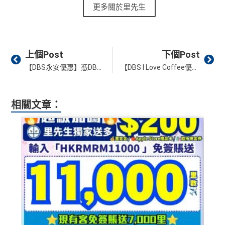
更多關於里先生
Prev
Ne
上個Post
下個Post
【DBS永安優惠】憑DBS信月卡於永安官網或手機App購買指定產品並輸入優惠碼可享高達68折優惠【DBS永安優惠】憑DBS信月卡於永安官網或手機App購買指定產品並輸入優惠碼可享即時折扣優惠
【DBS I Love Coffee優惠】以DBS信用卡於全港指定咖啡店簽賬滿HK$25或以上 (包括購買咖啡、飲品或輕便美食)，即獲印花一個，
相關文章：