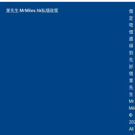
里先生 MrMiles.hk私隱政策
借
定
唔
借
還
得
到
先
好
借
里
先
生
Mr.
Mi
©
20
All