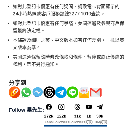
etting再申請：
MrMiles.hk/adblock/
）
如對此登記卡優惠有任何疑問，請致電卡背面顯示的
ors積分
）、生活家品等
24小時熱線或客戶服務熱線2277 1010查詢。
（
主卡及附屬卡
）
可以憑卡進入香港機場
Plaza Premi
um Lounge
貴賓候機室，每曆年上限合共
8次
。了解更
如對此登記卡優惠有任何爭議，美國運通及參與商戶保
多：
AE Explorer lounge 貴賓室
留最終決定權。
全年電影優惠
：專享香港百老匯院線4DX、3D、2D及
本條款及細則之英、中文版本如有任何差別，一概以英
IMAX 電影正價戲票9折優惠
文版本為準。
免費旅遊保障
：旅遊意外保障金額高達HK$350萬（需
美國運通保留隨時修改條款和條件、暫停或終止優惠的
以AE Explorer卡訂機票）
權利，恕不另行通知。
網上購物安全保證
：以
AE Explorer卡簽賬可享退貨保
證、 45日購物保障、延長保養服務及價格保障
分享到
全球
24
小時提供協助
：透過「運通財」服務於世界各
贊助內容
地提取現金、超過2,200間美國運通旅遊辦事處提供之
專有服務
#
每1里賞金 ≈ HK$1，可兌換FPS轉數快回贈！詳情
MrMi
Follow 里先生:
批卡特快，5-10個工作天
✅
優點
272k
122k
31k
1k
30k
les.hk/mmcredit
沒有
海外簽賬DCC協議
，海外實地簽賬唔洗怕中咗DC
Fans
Followers
Followers
訂閱
EDM訂閱
C陷阱