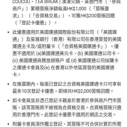
COUCOU・TEA BREAK | 湊湊火鍋・茶憩門市（「參與
5%)
本卡會員。美國運通保留從卡會員之運通卡賬戶內扣
目
簽賬回贈 + 8
商戶」）累積簽賬淨額每滿HK$1,000（「簽賬要
除有關推薦獎賞及迎新優惠價值之權利而不作事先通
8 里賞金#
轉換成飛行里數手續費每次$400
查看更多信用卡詳情及分析...
求」）（「合資格交易」），可獲HK$200簽賬回贈
知。
H
（「登記卡優惠」）。
如12 個月內取消該卡，按條款話有可能收返迎新
K
查看更多信用卡詳情及分析...
$5
此優惠適用於美國運通國際股份有限公司（「美國運
整個迎新期合共可賺
高達32,805里數+HK$550簽賬回
首3個月內
用基本卡或附屬卡為手機八達通包括
AE Essential
年費
及
年薪要求
0
通」）及星展銀行（香港）有限公司在香港簽發的美國
贈+88里賞金#
！
iPhone、Apple Watch或Android手機，單次增
簽
運通主卡及/或附屬卡（「合資格美國運通卡」）。優
條款寫合資格迎新簽賬積分將於簽賬後
8個星期內
值淨HK$600
存
賬
惠不適用於 (a)美國運通美元卡、(b) 美國運通公司卡、
年薪要求：HK$120,000/年 (其實學生都批到)
入，但實測過係簽賬後3日內就入到！超快手趕住要里數
回
(c) 美國運通商務旅遊賬戶 或 (d) 美國運通公司採購卡
的話用AE Explorer就啱晒！
批得好寬鬆！即使年薪未夠都可以試咗先！
信貸紀錄
贈
之運通卡會員及(e) 在香港以外地區簽發的美國運通
本身準時還款都會批到卡！
首年免年費，其後每年HK$2,200(收咗打去要求免，有
卡。
得傾的)
76
年費：
永久免年費
在推廣期內，每張已登記之合資格美國運通卡只可享有
萬
AE啲卡勝在食
信用卡迎新
基本上你簽到嘅賬就當合資
亦可繼續使用首2張附屬卡而無須繳付年費
最多10次登記卡優惠，即總共HK$2,000簽賬回贈。
積
首6個月內
累積簽賬滿HK$6萬有
32萬積分
於
第
格簽賬，無再細分
信用卡交保險
/醫療/
廣告費
/交租果啲
分
15至17個月
期間，進行一次任何金額的合資格
唔計，所以可以放心簽。
AE Essential特點
如卡會員並非憑已登記卡親身於香港於參與商戶門市簽
簽
簽賬再有額外
32萬積分
本地簽賬2X積分，簽賬
賬，該等簽賬將不被視為合資格交易。合資格簽賬只適
#每1里賞金 ≈ HK$1，可兌換FPS轉數快回贈！詳情
MrMil
賬
HK$60,000再有額外
12萬積分
申請連結
：
MrMil
用於香港門市。此登記卡優惠不適用於網店之交易。
Amex唯一一張永久免年費
AE Explorer Card
優點
迎
es.hk/ae-charge-apply/
es.hk/mmcredit
附屬卡會員須作獨立登記，其簽賬不可合併計算於所需