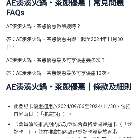
AE湊湊火鍋・茶憩優惠｜常見問題
⭐️ 手機八達通增值獎賞 + 里先生額外賞 ⭐️
AE Essential信用卡迎新
（主卡及附屬卡）
惠顧聘珍樓、名都酒樓及名都﹐
晚
mcredit
以上迎新連同基本積分合共有
高達1,440,000 AE積分
FAQs
膳堂食自選主餐牌食品及飲品有7折
✅
優點
(=80,000里數) + HK$50簽賬回贈
，
獎賞由AE直接存
用基本卡或附屬卡為
（主卡及附屬卡）
Mira Dining 旗下指定餐廳國金軒 (if
手機八達通 (iPhone /
入。同埋
88里賞金#
(由里先生派出)。
現有美國運通基
AE湊湊火鍋・茶憩優惠做到幾時？
HK$50 簽
八達通增
c)、 翠亨邨，
晚膳堂食自選主餐牌食品及飲品7折
，及
迎新項目
條件(於首2個月內做)
回贈
Apple Watch / Andro
本卡會員**
：迎新高達
76萬AE
積分
(可換42,222里)+88里
所有回贈直接以現金形式直接入落信用卡statement
值回贈
賬回贈
自選主餐牌食品外賣自取低至75折
答：AE湊湊火鍋・茶憩優惠由即日起至2024年11月30
id) 單次增值滿 HK$6
賞金#(由里先生派出)
迎新資格：現時持有或於申請日期
本地港幣及外幣簽賬無上限現金回贈1.2%
日。
里先生額外現
00
（主卡及附屬卡）
星期五係百老匯、PALACE或AMC
起計過去 12 個月內
曾持有或取消
任何由美國運通香港批
如當面交付保險費用都有1.2%現金回贈！
金
(
申請連
免簽賬，7個工作天內
睇戲買一送一
核的信用卡或簽賬卡（不包括美國運通白金卡/半島白金
AE湊湊火鍋・茶憩優惠最多可享優惠幾多次？
結：
MrMiles.
提交所有所需文件批
HK$100
申請完填 Form
MrMi
唔洗煩，簽賬統一1.2%啱晒唔儲里數又唔追優惠嘅朋
卡）之基本卡會員。
全年盡享 city’super、LOG-ON 及 cookedDeli
97折
優
hk/ae-essenti
卡即可
里先生額
les.hk/exp-form
88 里賞金#
友
(含
惠
答：AE湊湊火鍋・茶憩優惠最多可享優惠10次。
al-apply
)
外賞
38 新會員 + 成功批卡 5
(由里先生派出)
港幣支付外國註册商戶沒有收費及沒有
DCC
交易協
積分無限期
A
AE湊湊火鍋・茶憩優惠｜條款及細則
0 額外里賞金)
議，網上簽賬會少啲機會被收額外手續費
E
每曆年首$120,000簽賬$6=1里
累積簽賬額滿HK$2,00
簽賬迎新
HK$200
長期有
AE信用卡優惠
白
0或以上
590,500
❎
缺點
金
此登記卡優惠適用於2024/09/06至2024/11/30，包括
❎
缺點
AE積分
(可
卡
現有客戶迎新優惠詳情
完成所有條件 (總簽賬
首尾兩日（「推廣期」）。
兌換 32,805
AE Essential迎新優惠冷河期12個月，迎新優惠不適用
迎
💰迎新總
HK$30,000：包括
年費要$2,200，即使有
AE白金卡
都不能免年費
卡會員須於推廣期內成功登記合資格美國運通卡（「登
里數)
於現時持有或於申請日期起計過去 12 個月內曾取消或
新
網上繳費無回贈
計
HK$20,000 本地 +
記卡」），並在推廣期內憑已登記卡親身於香港
海外簽賬手續費小貴，有2%收費(其他卡做緊1至1.9
曾為任何由美國運通香港批核的信用卡或簽賬卡之基
項
+ HK$550
HK$10,000 外幣)
無得儲里數