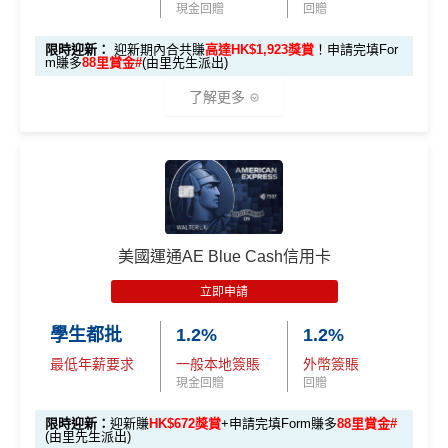
現金回贈
回贈
【🔥限時
A
限時迎新：
迎新期內合共賺
高達HK$1,923獎賞
！申請完填For
加碼🔥】
m賺多
88里賞金#
(由里先生派出)
E
HK$500 簽
首次簽賬
完成任何金額之首次
白
了解更多
簽賬
賬回贈
(8月4日至
金
8月12日期
卡
各迎新優惠詳情
間)
🎁
迎新禮遇
迎
新
AE白金信用卡迎新(只適用於2026年8月1日至8月31日23:
96,000 AE
項
累積本地簽賬滿 HK
59前申請)：
本地迎新
積分
目
$8,000（須以港幣結
獎賞
美國運通AE Blue Cash信用卡
(相當於 5,333
算）
首3個月內成功簽賬一次: 享
HK$300簽賬回贈
里數)
H
立即申請
首3個月內成功簽賬滿HK$10,000: 享
HK$700簽賬回贈
K
本地簽賬
48,000 AE
學生都批
1.2%
1.2%
基本卡批核後首3個月內每HK$1=5美國運通積分，可
$5
首3個月內
用基本卡或附屬卡為手機八達通包括
6X 積分
上述 HK$8,000 本地
積分
賺取
高達240,000積分
，（以
Amex Travel換機票酒店
0
最低年薪要求
一般本地簽賬
外幣簽賬
iPhone、Apple Watch或Android手機，單次增
簽賬*6X 積分
(第一階段已
(相當於 2,667
(ATO)
或以Pay with points max每260＝$1^可換HK$9
簽
現金回贈
回贈
值淨HK$600
里數)
登記)
23，換酒店分/里數或禮品價值會更高！）如果有大額
賬
限時迎新：
迎新賺
HK$672獎賞
+申請完填Form賺多
88里賞金#
簽賬如醫院或保險，用呢個offer都抵！
回
(由里先生派出)