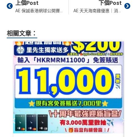
Prev
Ne
上個Post
下個Post
美心美膳會2-3人星期一至四食有六折
AE 保誠香港網球公開賽優惠｜AE會員優惠訂票低至85折優惠！場內官方紀念品及餐飲9折優惠！
AE 天天海南雞優惠｜消費滿HK$500享HK$100簽賬回贈！
睇戲折扣
：
星期五係百老匯、PALACE或AMC睇戲買
一送一或其他日子享有8折優惠
相關文章：
AE購物保障：延長一年保障
高達HK$9,000奢華酒店回贈
AE白金卡香港足球會HKFC禮遇
亞洲50+指定高爾夫球會免費果嶺費
信和酒店優惠：會送住宿禮券，信和酒店及遠東酒店
集團第二晚免費住宿
積分無限期
飲食優惠全集：
AE美膳會及餐廳優惠合集
/
AE買一送
一
優惠活動更新：
AE信用卡優惠合集
❎
缺點