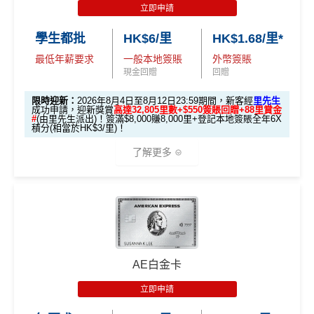
立即申請
學生都批
HK$6/里
HK$1.68/里*
最低年薪要求
一般本地簽賬
外幣簽賬
現金回贈
回贈
限時迎新：
2026年8月4日至8月12日23:59期間，新客經
里先生
成功申請，迎新獎賞
高達32,805里數+$550簽賬回贈+88里賞金
#
(由里先生派出)！簽滿$8,000賺8,000里+登記本地簽賬全年6X
積分(相當於HK$3/里)！
了解更多
🎁迎新禮遇
條件 (於首3個月內
AE白金卡
迎新項目
回贈 / 獎賞
做)
立即申請
🎯 第一階段：開卡必做 (登記特別優惠)