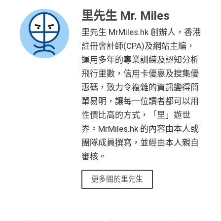
HK$9,500年費已經包晒
AE Explorer
年費
一連串
American Express信用卡消費優惠
里先生 Mr. Miles
可以無限次入全球
AE Lounge
(The Centurion Lounge)
及
免費帶多1個同伴入
，除香港機場外其他The Centuri
里先生 MrMiles.hk 創辦人，香港
查看更多信用卡詳情及分析...
on Lounges位於美國
註冊會計師(CPA)及網站主編，
全年全家旅遊保險！
運用多年的專業訓練及認知分析
免費申請2張附屬卡
飛行里數，信用卡優惠及搜集優
惠碼，致力令複雜的資訊變得簡
送1張無限次入全球airport VIP lounge既Priority Pass
俾你，最新Policy仲打以拎嚟帶多1個guest入
單易明，讓每一位讀者都可以用
性價比高的方式，「里」遊世
Amex Platinum Travel Service -
Fine Hotels & Resorts
(FHR)
識玩又夠運嘅住品牌酒店平過官網不但止仲有
界。MrMiles.hk 的內容由本人或
得upgrade套房，免費早餐，Late check out等等benefit
團隊成員撰寫，並經由本人親自
s
審核。
可以轉積分為多個飛行里數或酒店積分計劃，包括Asi
a Miles/ Avios/ KrisFlyer/
Marriott Bonvoy
/
Hilton Hono
更多關於里先生
rs Points
等等
AE緊急家居及汽車支援服務
酒店Elite會籍，Hilton金卡入住送早餐