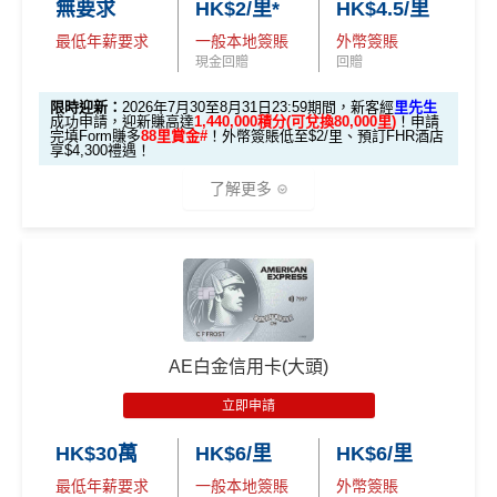
無要求
HK$2/里*
HK$4.5/里
最低年薪要求
一般本地簽賬
外幣簽賬
1️⃣ 啟動「本地簽賬 6
現金回贈
回贈
X 積分」優惠（每季
上限 HK$15,000）
限時迎新：
2026年7月30至8月31日23:59期間，新客經
里先生
成功申請，迎新賺高達
1,440,000積分(可兌換80,000里)
！申請
完填Form賺多
88里賞金#
！外幣簽賬低至$2/里、預訂FHR酒店
📍
登記優惠 1：
htt
享$4,300禮遇！
ps://shorturl.at/K
了解更多
hrl8
(為下階段疊
登記特別
加倍數積分
2️⃣ 啟動「
外幣簽賬 1
推廣
作準備)
0.75X 積分
」優惠
🎁
迎新禮遇 AE白金卡里先生優惠
（每季上限 HK$10,0
00）
優惠期：
2026年7月30日至8月31日23:59期間
，年費HK
$9,500，無得傾必需俾，留意
新客
及
現有
AE信用卡
之客戶
📍
登記優惠 2：
htt
AE白金信用卡(大頭)
迎新有唔同
全新美國運通基本卡會員*
：迎新高達
1,440,0
ps://shorturl.at/Y
00 AE積分
(可換80,000里) +88里賞金#(由里先生派出)
迎
NQXl
立即申請
新資格：
現時或於申請日期起計過去 12 個月內
未曾持有
或取消
任何由美國運通香港批核的信用卡或簽賬卡之基本
HK$30萬
HK$6/里
HK$6/里
🎯 第二階段：本地迎新簽賬獎賞 (累積簽滿 HK$8,00
卡會員。
0 本地簽賬)
最低年薪要求
一般本地簽賬
外幣簽賬