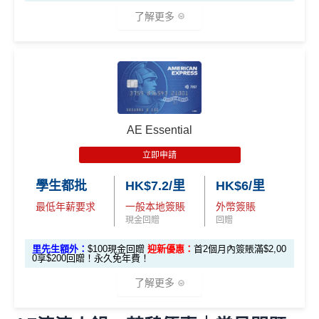
🎯 第三階段：額外迎新簽賬獎賞 (累積簽滿 HK$30,0
贈
申請完填Form
MrMiles.hk/pc-form
賺
多
88里賞金#
00 - 包括 HK$12,000 本地 + HK$10,000 外幣)
了解更多
❗️
（由里先生派出🎯38新會員+成功批卡50額外里賞
14
金）
282,000 A
4
累積總簽賬滿 HK$3
🎁
迎新禮遇
加總以上，迎新合共高達
HK$1,923
獎賞+
88里賞金#
額外迎新
E積分
萬
0,000（包括合資格
首6個月內
累積簽賬滿HK$6萬有
66萬積分
於
第
獎賞
(相當於 15,66
®
積
AE Blue Cash
信用卡迎新賺回贈
本地及海外簽賬）
#每1里賞金 ≈ HK$1，可兌換FPS轉數快回贈！詳情
MrMi
15至17個月
期間，進行一次任何金額的合資格
7 里數)
分
les.hk/mmcredit
簽賬再有額外
66萬積分
本地簽賬2X積分，簽賬
由2026年8月1日至8月31日期間，迎新簽HK$6,000賺到：
簽
AE Essential
✅
優點
HK$60,000再有額外
12萬積分
申請連結
：
MrMil
本地簽賬
賬
• 首 HK$7,000 享 6X
57,000 AE
es.hk/ae-charge-application
首2個月內累積簽賬滿HK$6,000賺
HK$500簽賬回贈
6X + 基本
立即申請
迎
積分
(食盡每季HK$15,00
積分
3X
( HK$1
首3個月成功增值iPhone 或 Apple watch內八達通滿HK
飲食優惠全集：
AE美膳會及餐廳優惠合集
新
• 餘下 HK$5,0
0上限)
(相當於 3,166
學生都批
HK$7.2/里
HK$6/里
2,000 本地
$300賺
HK$100簽賬回贈
00 享基本 3X 積分
優惠活動更新：
AE信用卡優惠合集
里數)
簽賬)
最低年薪要求
一般本地簽賬
外幣簽賬
基本簽賬1.2%：
HK$72簽賬回贈
（主卡及附屬卡）
Cafe Deco Group指定餐廳惠顧晚膳
現金回贈
回贈
88
申請完填Form
MrMiles.hk/bc-form
賺多
88里賞金#
堂食自主餐牌食品﹐星期一至四：2-3人有6折，4-12
外幣簽賬 1
額外外幣簽賬 HK$1
107,500 A
里
申請完填Form
MrMiles.hk/ap-form
賺多88里賞
里先生額外：
$100現金回贈
迎新優惠：
首2個月內簽賬滿$2,00
❗️（由里先生派出🎯38新會員+成功批卡50額外里賞
人有75折 / 星期五至日：2-12人有75折
0.75X
0,000*10.75X 積分
(第
0享$200回贈！永久免年費！
E積分
賞
金#❗️（由里先生派出🎯38新會員+成功批卡50額
金）
一階段已登
(食盡每季HK$10,000上
（主卡）
美心指定中西食府惠顧晚膳堂食自主餐牌食
(相當於 5,972
金
外里賞金）
了解更多
里數)
記)
限)
品﹐星期一至四：2-3人有6折，4-12人有75折 / 星期五
#
加總以上，
合共賺HK$672簽賬回贈+88里賞金#
#每1里賞
至日：2-12人有75折
金 ≈ HK$1，可兌換FPS轉數快回贈！詳情
MrMiles.hk/m