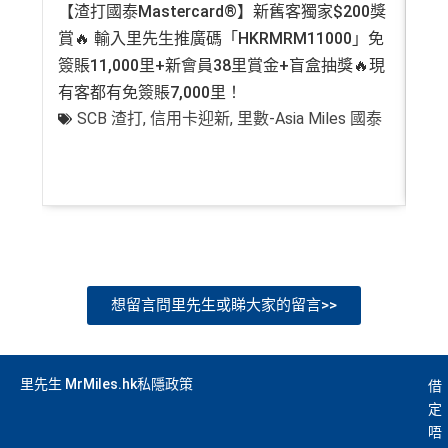
【渣打國泰Mastercard®】新舊客獨家$200獎
AE
賞🔥 輸入里先生推廣碼「HKRMRM11000」免
登記
年費$9,500無得豁免
簽賬11,000里+新會員38里賞金+盲盒抽獎🔥現
萬高
海外簽賬手續費小貴，有2%收費(其他卡做緊1至1.9
有客都有免簽賬7,000里！
有
5%)
SCB 渣打
,
信用卡迎新
,
里數-Asia Miles 國泰
+
平日簽賬HK$9=1里，儲里數嚟講唔算吸引
轉換成飛行里數手續費每次HK$400
查看更多信用卡詳情及分析...
想留言問里先生或睇大家的留言>>
里先生 MrMiles.hk私隱政策
借
定
唔