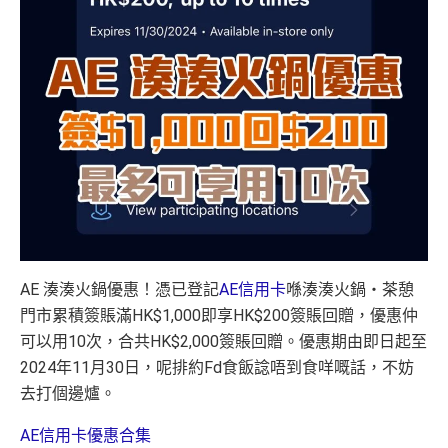
AE 湊湊火鍋優惠！憑已登記
AE信用卡
喺湊湊火鍋・茶憩
門市累積簽賬滿HK$1,000即享HK$200簽賬回贈，優惠仲
可以用10次，合共HK$2,000簽賬回贈。優惠期由即日起至
2024年11月30日，呢排約Fd食飯諗唔到食咩嘅話，不妨
去打個邊爐。
AE信用卡優惠合集