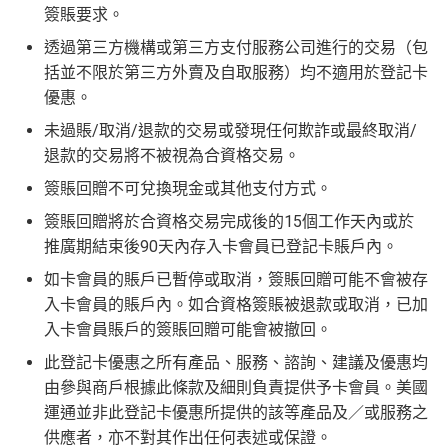
新
如用開
AE白金卡
第二年要收年費時可以選擇取消卡停
簽賬要求。
首年免年費而且
AE Explorer一年有8次機場貴賓室
免費
一停先，過一過冷河，啲
AE積分
可以轉咗去呢個AE E
透過第三方機構或第三方支付服務公司進行的交易（包
用（2026年起有條件）
ssential到先唔需要急住燒晒啲分
括並不限於第三方外賣及自取服務）均不適用於登記卡
88
最新已經加埋
Intervals
(小食飲品套餐) 可以去R
低級別信用卡都仲可以換到飛行里數，雖然要手續費
優惠。
里
申請完填Form
MrMiles.hk/ap-form
賺多88里賞
oots98 或 Lee Fa Yuen Express到攞份餐
但有得換里數都算係咁
賞
金#❗️（由里先生派出🎯38新會員+成功批卡50額
未過賬/取消/退款的交易或發現任何欺詐或最終取消/
留意AE Explorer可以用既Lounge唔係
AE Centu
電影禮遇 ：專享香港百老匯院線4DX、3D、2D及 IMA
金
外里賞金）
退款的交易將不被視為合資格交易。
rion Lounge
而係環亞機場貴賓室
X 電影正價戲票9折優惠
#
簽賬回贈不可兌換現金或其他支付方式。
每年簽賬達HK$150,000，可獲豁免下年度HK
查看更多信用卡詳情及分析...
$2,200之基本卡會籍年費，亦可繼續使用首2張
簽賬回贈將於合資格交易完成後的15個工作天內或於
以上加總，迎新有
76
0,000 AE積分(相等於42,222里數)+H
附屬卡而無須繳付年費
推廣期結束後90天內存入卡會員已登記卡賬戶內。
K$50簽賬回贈
，獎賞由AE直接存入。同埋有
88里賞金#
AE
積分無限期
，AE積分可兌換至10間航空公司夥伴之
(由里先生派出)， 獎賞將於
簽賬後16星期或以內
存入卡會
如卡會員的賬戶已暫停或取消，簽賬回贈可能不會被存
飛行里數（
行政費亦將全免
）：Asia Miles, Avios、E
員之基本卡的美國運通積分計劃戶口內。
入卡會員的賬戶內。如合資格簽賬被退款或取消，已加
mirates、Finnair及KrisFlyer等里數計劃都有份：18,00
新客戶立即申請
：
MrMiles.hk/ae-charge-
入卡會員賬戶的簽賬回贈可能會被撤回。
0運通積分= 1,000里→
AE積分兌換里數
application/
此登記卡優惠之所有產品、服務、諮詢、建議及優惠均
現有客戶立即申請
：
MrMiles.hk/ae-charg
全年積分獎賞
：靈活運用美國運通積分兌換現金券／P
由參與商戶根據此條款及細則負責提供予卡會員。美國
e-apply/
ay with Points / 憑分繳費、Travel with Points憑分預訂
運通並非此登記卡優惠所提供的該等產品及／或服務之
（記得揀返想要嘅迎新連結申請，一經申請無得更改。如
行程（2024年9月30日前：150AE 積分兌換至HK
供應者，亦不對其作出任何表述或保證。
果用
iPhone/Mac的話會可能有Adblock
，建議你改返啲S
$1）、酒店積分（
Marriott Bonvoy積分
或是
Hilton Hon