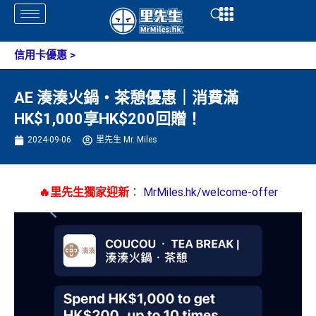
Skip
Open
Open
to
content
信用卡優惠
>
AE 湊湊火鍋・茶憩優惠｜消費滿
HK$1,000享HK$200回贈！
2024-09-06
里先生 Mr. Miles
🔥里先生獨家迎新
：
MrMiles.hk/welcome-offer