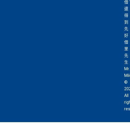
借
還
得
到
先
好
借
里
先
生
Mr.
Mi
©
20
All
rig
re