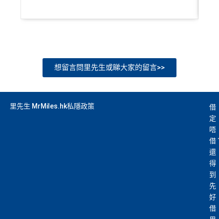
想留言問里先生或睇大家的留言>>
里先生 MrMiles.hk私隱政策
借
定
唔
借
還
得
到
先
好
借