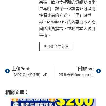
惠碼，致力令複雜的資訊變得簡
單易明，讓每一位讀者都可以用
性價比高的方式，「里」遊世
界。MrMiles.hk 的內容由本人或
團隊成員撰寫，並經由本人親自
審核。
更多關於里先生
Prev
Ne
上個Post
下個Post
【AE免息分期優惠】 AE信用卡於指定商戶單一消費滿HK$2,000可享HK$200簽賬回贈
【滙豐商業Mastercard®跨境專屬優惠】免費成為新加坡航空HighFlyer會籍銀級會員！綁定至支付寶國際版於中國內地單筆消費滿50元人民幣，即享25元人民幣即時折扣！
相關文章：