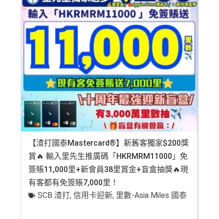
【渣打國泰Mastercard®】新舊客獨家$200獎
AE
賞🔥 輸入里先生推廣碼「HKRMRM11000」免
登記
簽賬11,000里+新會員38里賞金+盲盒抽獎🔥現
萬高
有客都有免簽賬7,000里！
有
SCB 渣打
,
信用卡迎新
,
里數-Asia Miles 國泰
+