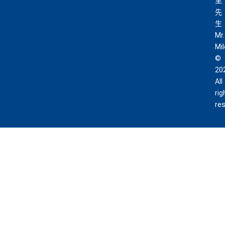
里
先
生
Mr.
Mi
©
20
All
rig
re